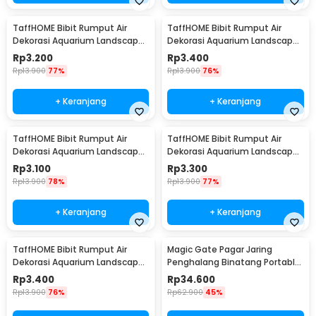
TaffHOME Bibit Rumput Air
TaffHOME Bibit Rumput Air
Dekorasi Aquarium Landscape
Dekorasi Aquarium Landscape
Ornament 10g Big Leaf - H0027
Ornament 10g Big Fescue -
Rp
3.200
Rp
3.400
H0027
Rp
13.900
77%
Rp
13.900
76%
+ Keranjang
+ Keranjang
TaffHOME Bibit Rumput Air
TaffHOME Bibit Rumput Air
Dekorasi Aquarium Landscape
Dekorasi Aquarium Landscape
Ornament 10g Lucky Clover -
Ornament 10g Small Fescue -
Rp
3.100
Rp
3.300
H0027
H0027
Rp
13.900
78%
Rp
13.900
77%
+ Keranjang
+ Keranjang
TaffHOME Bibit Rumput Air
Magic Gate Pagar Jaring
Dekorasi Aquarium Landscape
Penghalang Binatang Portable
Ornament 10g Love Grass -
Pet Mesh Fence - TV1
Rp
3.400
Rp
34.600
H0027
Rp
13.900
76%
Rp
62.900
45%