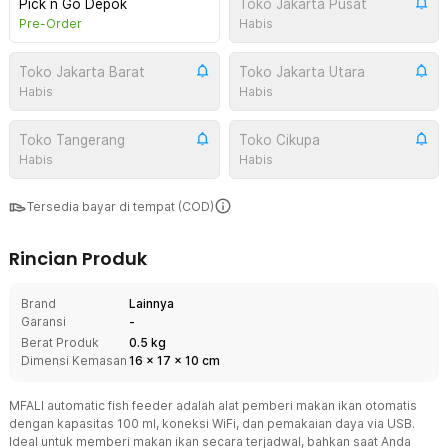
Pick n Go Depok
Toko Jakarta Pusat
Pre-Order
Habis
Toko Jakarta Barat
Toko Jakarta Utara
Habis
Habis
Toko Tangerang
Toko Cikupa
Habis
Habis
Tersedia bayar di tempat (COD)
Rincian Produk
Brand
Lainnya
Garansi
-
Berat Produk
0.5 kg
Dimensi Kemasan
16
x
17
x
10
cm
MFALI automatic fish feeder adalah alat pemberi makan ikan otomatis
dengan kapasitas 100 ml, koneksi WiFi, dan pemakaian daya via USB.
Ideal untuk memberi makan ikan secara terjadwal, bahkan saat Anda