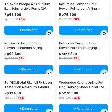
Taffware Pompa Air Aquarium
Naturelife Tempat Tidur
Ikan Submersible Pump 12V
Hewan Peliharaan Anjing
22W - 12V5M
Kucing Pet Dog Bed Size L -
Rp
66.300
Rp
76.700
NR884
Rp
108.900
40%
Rp
122.900
38%
+ Keranjang
+ Keranjang
Naturelife Tempat Tidur
Naturelife Tempat Tidur
Hewan Peliharaan Anjing
Hewan Peliharaan Anjing
Kucing Pet Dog Bed Size XL -
Kucing Pet Dog Bed Size XXL -
Rp
99.600
Rp
127.300
NR884
NR884
Rp
152.900
35%
Rp
188.900
33%
+ Keranjang
+ Keranjang
TaffHOME Alat Ukur Uji PH Meter
Wodondog Kalung Anjing Pet
Tester Pen Air Minum Akuarium
Dog Training Shock Collar Stop
- PH-009
Barking 800M - JXG0031
Rp
32.600
Rp
270.800
Rp
59.900
46%
Rp
370.900
27%
+ Keranjang
+ Keranjang