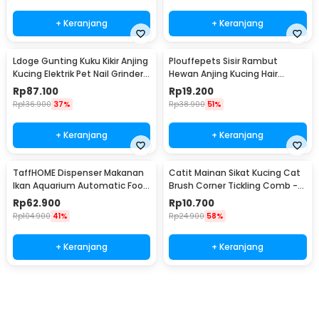
+ Keranjang
+ Keranjang
Ldoge Gunting Kuku Kikir Anjing
Plouffepets Sisir Rambut
Kucing Elektrik Pet Nail Grinder -
Hewan Anjing Kucing Hair
LX01
Removal Comb - AES0124
Rp
87.100
Rp
19.200
Rp
136.900
37%
Rp
38.900
51%
+ Keranjang
+ Keranjang
TaffHOME Dispenser Makanan
Catit Mainan Sikat Kucing Cat
Ikan Aquarium Automatic Food
Brush Corner Tickling Comb -
Timer - GA-300D
MO59
Rp
62.900
Rp
10.700
Rp
104.900
41%
Rp
24.900
58%
+ Keranjang
+ Keranjang
Beli Sekarang