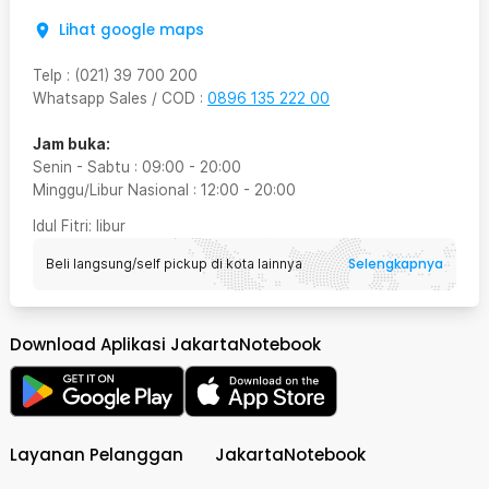
Lihat google maps
Telp
:
(021) 39 700 200
Whatsapp Sales / COD
:
0896 135 222 00
Jam buka:
Senin - Sabtu
:
09:00
-
20:00
Minggu/Libur Nasional
:
12:00
-
20:00
Idul Fitri
: libur
Selengkapnya
Beli langsung/self pickup di kota lainnya
Download Aplikasi JakartaNotebook
Layanan Pelanggan
JakartaNotebook