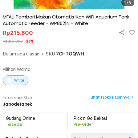
1 / 8
MFALI Pemberi Makan Otomatis Ikan WiFi Aquarium Tank
Automatic Feeder - WP8621N
-
White
Rp
215.800
Rp
295.900
28
%
Belum ada ulasan
•
SKU
7CHTOQWH
Pilihan Warna:
White
Lihat
1
Lokasi Lainnya
Informasi Stok:
Jabodetabek
Gudang Online
Pick n Go Bekasi
Tersedia
Pre-Order