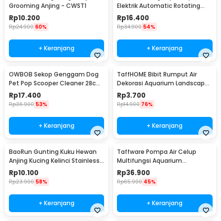
Grooming Anjing - CWST1
Elektrik Automatic Rotating
Flying Butterfly
Rp
10.200
Rp
16.400
Rp
24.900
60%
Rp
34.900
54%
+ Keranjang
+ Keranjang
OWBOB Sekop Genggam Dog
TaffHOME Bibit Rumput Air
Pet Pop Scooper Cleaner 28cm
Dekorasi Aquarium Landscape
- A11707
Ornament - H0027
Rp
17.400
Rp
3.700
Rp
36.900
53%
Rp
14.900
76%
+ Keranjang
+ Keranjang
BaoRun Gunting Kuku Hewan
Taffware Pompa Air Celup
Anjing Kucing Kelinci Stainless
Multifungsi Aquarium
Steel - 5X
Submersible Pump 12V - QR30E
Rp
10.100
Rp
36.900
Rp
23.900
58%
Rp
65.900
45%
+ Keranjang
+ Keranjang