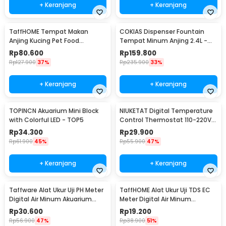
+ Keranjang
+ Keranjang
TaffHOME Tempat Makan
COKIAS Dispenser Fountain
Anjing Kucing Pet Food
Tempat Minum Anjing 2.4L -
Dispenser - PET0640
DR008
Rp
80.600
Rp
159.800
Rp
127.900
37%
Rp
235.900
33%
+ Keranjang
+ Keranjang
TOPINCN Akuarium Mini Block
NIUKETAT Digital Temperature
with Colorful LED - TOP5
Control Thermostat 110-220V
Sensor - W3230
Rp
34.300
Rp
29.900
Rp
61.900
45%
Rp
55.900
47%
+ Keranjang
+ Keranjang
Taffware Alat Ukur Uji PH Meter
TaffHOME Alat Ukur Uji TDS EC
Digital Air Minum Akuarium
Meter Digital Air Minum
Tester - PH02
Akuarium - E-1
Rp
30.600
Rp
19.200
Rp
56.900
47%
Rp
38.900
51%