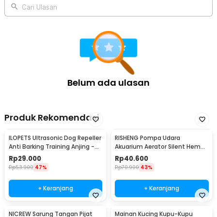
Cari Ulasan
Belum ada ulasan
Produk Rekomendasi
ILOPETS Ultrasonic Dog Repeller
RISHENG Pompa Udara
Anti Barking Training Anjing -
Akuarium Aerator Silent Hemat
TJ-3008
Energi 2.4W - RS-511
Rp
29.000
Rp
40.600
Rp
53.900
47%
Rp
70.900
43%
+ Keranjang
+ Keranjang
NICREW Sarung Tangan Pijat
Mainan Kucing Kupu-Kupu