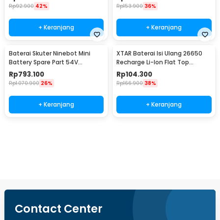
Rp
92.900
42%
Rp
153.900
36%
+ Keranjang
+ Keranjang
Baterai Skuter Ninebot Mini
XTAR Baterai Isi Ulang 26650
Battery Spare Part 54V
Recharge Li-Ion Flat Top
4900mAh
5200mAh 3.6V 1PC
Rp
793.100
Rp
104.300
Rp
1.070.900
26%
Rp
166.900
38%
+ Keranjang
+ Keranjang
Beli Sekarang
Contact Center