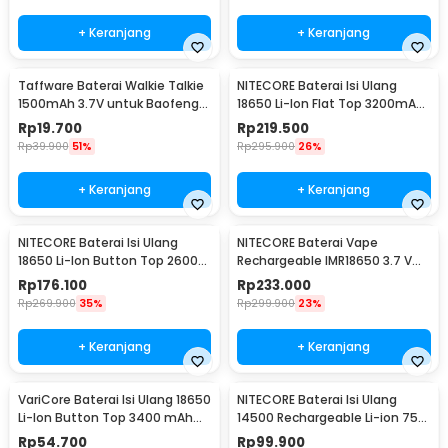
+ Keranjang
+ Keranjang
Taffware Baterai Walkie Talkie
NITECORE Baterai Isi Ulang
1500mAh 3.7V untuk Baofeng
18650 Li-Ion Flat Top 3200mAh
BF-UV3R - BL-3
3.7V 1 PCS - NL1832
Rp
19.700
Rp
219.500
Rp
39.900
51%
Rp
295.900
26%
+ Keranjang
+ Keranjang
NITECORE Baterai Isi Ulang
NITECORE Baterai Vape
18650 Li-Ion Button Top 2600
Rechargeable IMR18650 3.7 V
mAh 3.7V 1 PCS - NL1826
3100mAh 1 PCS
Rp
176.100
Rp
233.000
Rp
269.900
35%
Rp
299.900
23%
+ Keranjang
+ Keranjang
VariCore Baterai Isi Ulang 18650
NITECORE Baterai Isi Ulang
Li-Ion Button Top 3400 mAh
14500 Rechargeable Li-ion 750
3.7V 1 PCS 3400mAh
mAh 3.6 V 1PC - NL1475R
Rp
54.700
Rp
99.900