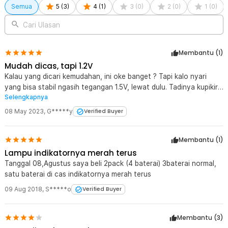
Semua
5
(
3
)
4
(
1
)
3
(
0
)
2
(
0
)
1
(
0
)
Cari Ulasan
Membantu (
1
)
Mudah dicas, tapi 1.2V
Kalau yang dicari kemudahan, ini oke banget ? Tapi kalo nyari
yang bisa stabil ngasih tegangan 1.5V, lewat dulu. Tadinya kupikir
Selengkapnya
karena dicas pake USB baterai ini pake li-ion, tapi ternyata
setelah dicas full pun tegangan cuma 1.2V
08 May 2023
,
G*****y
Verified Buyer
Membantu (
1
)
Lampu indikatornya merah terus
Tanggal 08,Agustus saya beli 2pack (4 baterai) 3baterai normal,
satu baterai di cas indikatornya merah terus
09 Aug 2018
,
S*****o
Verified Buyer
Membantu (
3
)