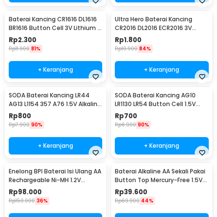
Baterai Kancing CR1616 DL1616
Ultra Hero Baterai Kancing
BR1616 Button Cell 3V Lithium 1
CR2016 DL2016 ECR2016 3V
PCS
Lithium 1 PCS
Rp
2.300
Rp
1.800
Rp
11.900
81%
Rp
10.900
84%
+ Keranjang
+ Keranjang
SODA Baterai Kancing LR44
SODA Baterai Kancing AG10
AG13 L1154 357 A76 1.5V Alkaline
LR1130 LR54 Button Cell 1.5V
1 PCS
Alkaline 1 PCS
Rp
800
Rp
700
Rp
7.900
90%
Rp
6.900
90%
+ Keranjang
+ Keranjang
Enelong BPI Baterai Isi Ulang AA
Baterai Alkaline AA Sekali Pakai
Rechargeable Ni-MH 1.2V
Button Top Mercury-Free 1.5V
2700mAh 4 PCS
10 PCS - Zi5
Rp
98.000
Rp
39.600
Rp
150.900
36%
Rp
69.900
44%