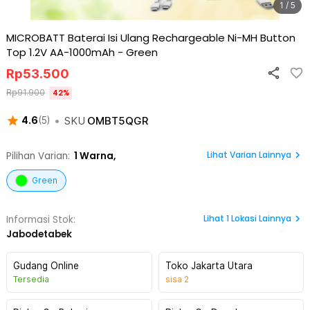
1 / 5
MICROBATT Baterai Isi Ulang Rechargeable Ni-MH Button
Top 1.2V AA-1000mAh
-
Green
Rp
53.500
Rp
91.900
42
%
•
SKU
OMBT5QGR
4.6
(
5
)
Lihat Varian Lainnya
Pilihan Varian:
1
Warna,
Green
Lihat
1
Lokasi Lainnya
Informasi Stok:
Jabodetabek
Gudang Online
Toko Jakarta Utara
Tersedia
sisa
2