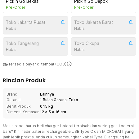
Pick n Go Bekasi
Pick n Go Depok
Pre-Order
Pre-Order
Toko Jakarta Pusat
Toko Jakarta Barat
Habis
Habis
Toko Tangerang
Toko Cikupa
Habis
Habis
Tersedia bayar di tempat (COD)
Rincian Produk
Brand
Lainnya
Garansi
1 Bulan Garansi Toko
Berat Produk
0.15 kg
Dimensi Kemasan
12
x
5
x
16
cm
Masih repot harus beli charger baterai terpisah dan sering ganti baterai
baru? Kini hadir baterai rechargeable USB Type C dari MICROBATT yang
jauh lebih praktis. Anda cukup sambungkan kabel Type C langsung ke