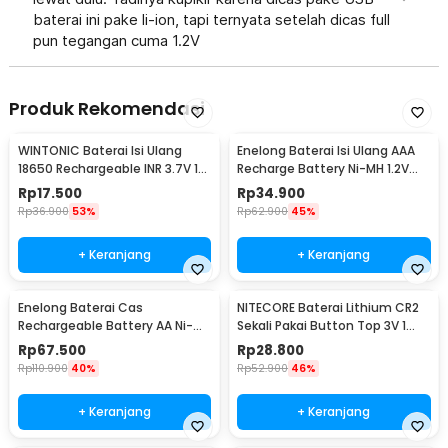
baterai ini pake li-ion, tapi ternyata setelah dicas full
pun tegangan cuma 1.2V
Produk Rekomendasi
WINTONIC Baterai Isi Ulang
Enelong Baterai Isi Ulang AAA
18650 Rechargeable INR 3.7V 1
Recharge Battery Ni-MH 1.2V
PCS 2200mAh
900mAh 4 PCS - HR4
Rp
17.500
Rp
34.900
Rp
36.900
53%
Rp
62.900
45%
+ Keranjang
+ Keranjang
Enelong Baterai Cas
NITECORE Baterai Lithium CR2
Rechargeable Battery AA Ni-MH
Sekali Pakai Button Top 3V 1
1.2V 2100mAh 4 PCS - HR6
PCS - CR2
Rp
67.500
Rp
28.800
Rp
110.900
40%
Rp
52.900
46%
+ Keranjang
+ Keranjang