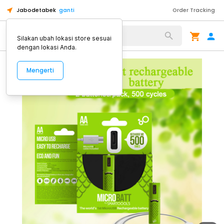
Jabodetabek
ganti
Order Tracking
Alat Kopi
Silakan ubah lokasi store sesuai
dengan lokasi Anda.
Mengerti