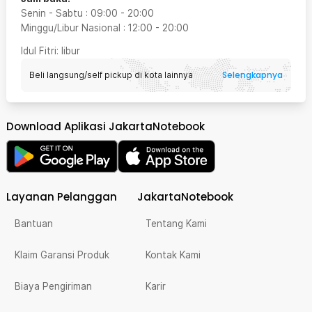
Senin - Sabtu
:
09:00
-
20:00
Minggu/Libur Nasional
:
12:00
-
20:00
Idul Fitri
: libur
Selengkapnya
Beli langsung/self pickup di kota lainnya
Download Aplikasi JakartaNotebook
Layanan Pelanggan
JakartaNotebook
Bantuan
Tentang Kami
Klaim Garansi Produk
Kontak Kami
Biaya Pengiriman
Karir