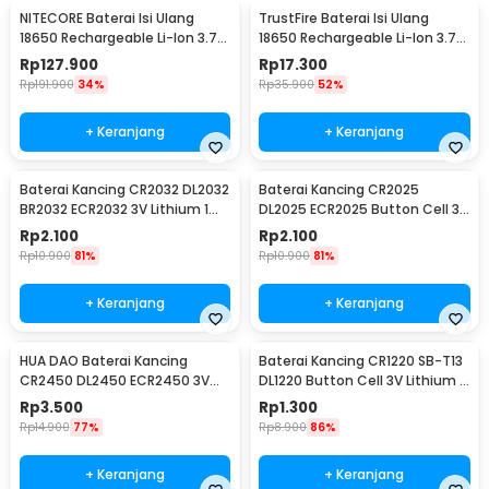
NITECORE Baterai Isi Ulang
TrustFire Baterai Isi Ulang
18650 Rechargeable Li-Ion 3.7V
18650 Rechargeable Li-Ion 3.7V
2300mAh 1PCS - NL1823
6000mAh 1PC - BRC18650
Rp
127.900
Rp
17.300
Rp
191.900
34%
Rp
35.900
52%
+ Keranjang
+ Keranjang
Baterai Kancing CR2032 DL2032
Baterai Kancing CR2025
BR2032 ECR2032 3V Lithium 1
DL2025 ECR2025 Button Cell 3V
PCS
Lithium 1 PCS
Rp
2.100
Rp
2.100
Rp
10.900
81%
Rp
10.900
81%
+ Keranjang
+ Keranjang
HUA DAO Baterai Kancing
Baterai Kancing CR1220 SB-T13
CR2450 DL2450 ECR2450 3V
DL1220 Button Cell 3V Lithium 1
Lithium 1 PCS
PCS
Rp
3.500
Rp
1.300
Rp
14.900
77%
Rp
8.900
86%
+ Keranjang
+ Keranjang