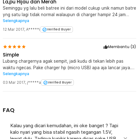
La,pu Hijau dan Merah
Seminggu yg lalu beli batree ini dari model cukup unik namun batre
yng satu lagi tidak normal walaupun di charger hampir 24 jam
Selengkapnya
tetep ja lampu nya merah terus..tp ketika d gunakan masihbisa
menyalkn lmpu led, sya menggunkan n\battre ini untuk senter led
12 Mar 2017
,
A*****i
Verified Buyer
cree pocketma..over all baguss... muah d cahrger..
Membantu (
3
)
Simple
Lubang chargernya agak sempit, jadi kudu di tekan lebih pas
waktu ngecas. Pake charger hp (micro USB) apa aja lancar jaya.
Selengkapnya
Simple ga perlu bawa charger khusus. Kalo bisa tambah lg
ampernya, 2000maH gitu. Hehe Thanks jaknot, we love you ????
03 Mar 2017
,
j*****a
Verified Buyer
FAQ
Kalau yang dicari kemudahan, ini oke banget ? Tapi
kalo nyari yang bisa stabil ngasih tegangan 1.5V,
lewat dulu. Tadinya kupikir karena dicas pake USB