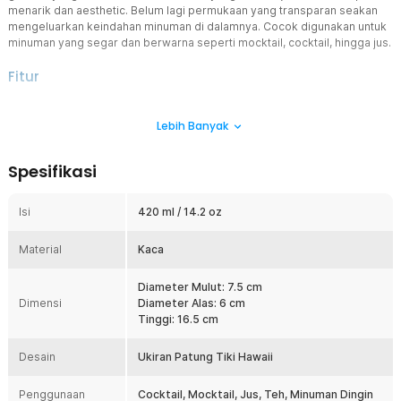
menarik dan aesthetic. Belum lagi permukaan yang transparan seakan
mengeluarkan keindahan minuman di dalamnya. Cocok digunakan untuk
minuman yang segar dan berwarna seperti mocktail, cocktail, hingga jus.
Fitur
Desain Tiki Unik dan Aesthetic
Lebih Banyak
Butuh gelas yang unik dan aesthetic untuk menikmati minuman
kesukaan? Sajikan saja segala minuman dengan gelas kaca
aesthetic dari MICUCI. Gelas yang satu ini berbentuk unik karena
Spesifikasi
seperti pahatan patung tiki. Bentuknya yang unik ini menjadi nilai
plus yang akan mempercantik minuman.
Isi
420 ml / 14.2 oz
Kaca Jernih Tampak Elegan
Tidak hanya bentuknya saja, material kaca transparan juga mampu
Material
menonjolkan keindahan minuman di dalamnya sehingga cocok
Kaca
untuk minuman yang memiliki warna beragam. Selain itu, Anda juga
bisa dengan mudah memeriksa kapasitas minuman yang tersisa
Diameter Mulut: 7.5 cm
hanya dari luar gelas.
Dimensi
Diameter Alas: 6 cm
Tinggi: 16.5 cm
Kapasitas Ideal
Cocktail, mocktail, jus, teh, dan minuman lain dapat Anda sajikan
Desain
dengan cantik menggunakan gelas kaca aesthetic ini. Gelas ini
Ukiran Patung Tiki Hawaii
mampu menampung minuman hingga sebanyak 420 ml. Kapasitas
yang optimal dan tentunya tidak berlebihan untuk sajian minuman.
Penggunaan
Cocktail, Mocktail, Jus, Teh, Minuman Dingin