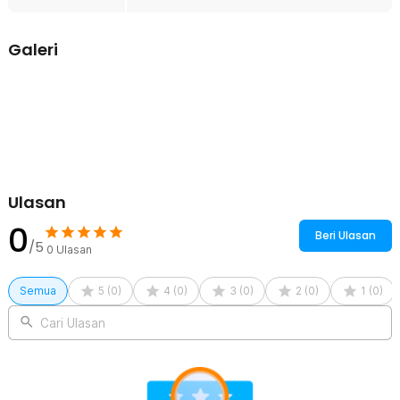
Cocok untuk Rumah, Cafe, dan Bar
Tampilan unik dan tinggi ramping membuat gelas ini cocok
Galeri
digunakan di berbagai suasana. Dapat digunakan sebagai gelas
sajian cafe, bar, atau koleksi pribadi di rumah. Juga menarik
dijadikan properti foto minuman atau hadiah.
Kelengkapan Produk
Rincian yang Anda dapatkan untuk pembelian produk ini:
1 x MICUCI Gelas Kaca Aesthetic Kopi Teh Hawaiian Tiki Glass
420ml - MC-42
Ulasan
0
Beri Ulasan
/5
0
Ulasan
Semua
5
(
0
)
4
(
0
)
3
(
0
)
2
(
0
)
1
(
0
)
Cari Ulasan