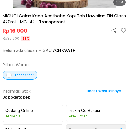
1 / 8
MICUCI Gelas Kaca Aesthetic Kopi Teh Hawaiian Tiki Glass
420ml - MC-42
-
Transparent
Rp
16.900
Rp
35.900
53
%
Belum ada ulasan
•
SKU
7CHKVATP
Pilihan Warna:
Transparent
Lihat
Lokasi Lainnya
Informasi Stok:
Jabodetabek
Gudang Online
Pick n Go Bekasi
Tersedia
Pre-Order