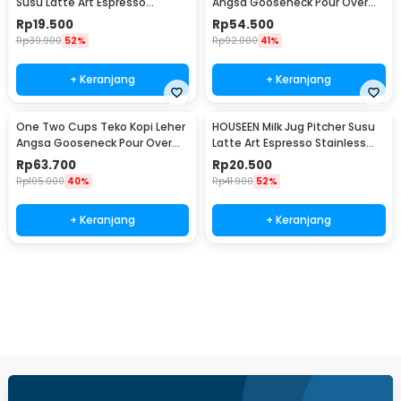
Susu Latte Art Espresso
Angsa Gooseneck Pour Over
Stainless Steel 5oz - S06HG
Drip Kettle 250ml - AA049
Rp
19.500
Rp
54.500
Rp
39.900
52%
Rp
92.000
41%
+ Keranjang
+ Keranjang
One Two Cups Teko Kopi Leher
HOUSEEN Milk Jug Pitcher Susu
Angsa Gooseneck Pour Over
Latte Art Espresso Stainless
Drip Kettle 350ml - AA049
Steel 55ml - DL060
Rp
63.700
Rp
20.500
Rp
105.000
40%
Rp
41.900
52%
+ Keranjang
+ Keranjang
Beli Sekarang