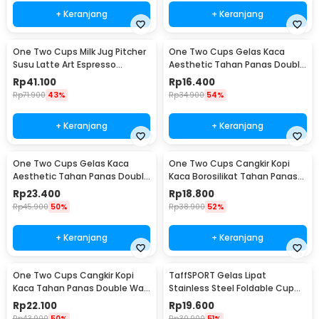
+ Keranjang
+ Keranjang
One Two Cups Milk Jug Pitcher
One Two Cups Gelas Kaca
Susu Latte Art Espresso
Aesthetic Tahan Panas Double
Stainless Steel 350ml - 10084
Wall Glass 250ml - PLY1704
Rp
41.100
Rp
16.400
Rp
71.900
43%
Rp
34.900
54%
+ Keranjang
+ Keranjang
One Two Cups Gelas Kaca
One Two Cups Cangkir Kopi
Aesthetic Tahan Panas Double
Kaca Borosilikat Tahan Panas
Wall Glass 433ml - PLY1704
Double Wall Cup 160ml
Rp
23.400
Rp
18.800
Rp
45.900
50%
Rp
38.900
52%
+ Keranjang
+ Keranjang
One Two Cups Cangkir Kopi
TaffSPORT Gelas Lipat
Kaca Tahan Panas Double Wall
Stainless Steel Foldable Cup
Cup 180ml - DOME240
Carabiner 240ml - F180
Rp
22.100
Rp
19.600
Rp
43.900
50%
Rp
39.900
51%