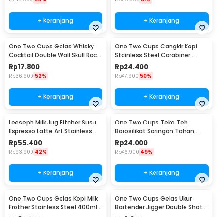
+ Keranjang
+ Keranjang
One Two Cups Gelas Whisky
One Two Cups Cangkir Kopi
Cocktail Double Wall Skull Rock
Stainless Steel Carabiner
Glass 150ml - SG-02
Camping Cup 220ml - C125
Rp
17.800
Rp
24.400
Rp
36.900
52%
Rp
47.900
50%
+ Keranjang
+ Keranjang
Leeseph Milk Jug Pitcher Susu
One Two Cups Teko Teh
Espresso Latte Art Stainless
Borosilikat Saringan Tahan
Steel 600ml - L-2016
Panas Teapot 500ml - TP-757
Rp
55.400
Rp
24.000
Rp
93.900
42%
Rp
46.900
49%
+ Keranjang
+ Keranjang
One Two Cups Gelas Kopi Milk
One Two Cups Gelas Ukur
Frother Stainless Steel 400ml -
Bartender Jigger Double Shot
WZ0011
15ml and 30ml - LE2