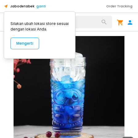
Jabodetabek
ganti
Order Tracking
Alat Kopi
Silakan ubah lokasi store sesuai
dengan lokasi Anda.
Mengerti