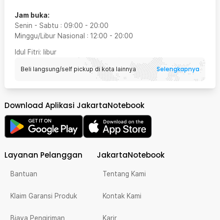
Jam buka:
Senin - Sabtu
:
09:00
-
20:00
Minggu/Libur Nasional
:
12:00
-
20:00
Idul Fitri
: libur
Selengkapnya
Beli langsung/self pickup di kota lainnya
Download Aplikasi JakartaNotebook
Layanan Pelanggan
JakartaNotebook
Bantuan
Tentang Kami
Klaim Garansi Produk
Kontak Kami
Biaya Pengiriman
Karir