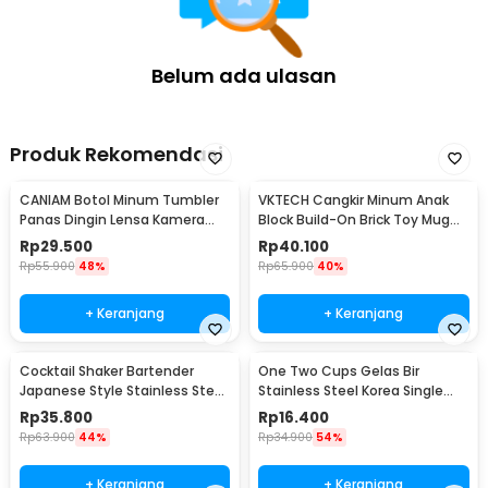
Belum ada ulasan
Produk Rekomendasi
CANIAM Botol Minum Tumbler
VKTECH Cangkir Minum Anak
Panas Dingin Lensa Kamera
Block Build-On Brick Toy Mug
24-105mm 400ml
350ml - 936SN
Rp
29.500
Rp
40.100
Rp
55.900
48%
Rp
65.900
40%
+ Keranjang
+ Keranjang
Cocktail Shaker Bartender
One Two Cups Gelas Bir
Japanese Style Stainless Steel
Stainless Steel Korea Single
200ml
Wall Glass 180ml - J070
Rp
35.800
Rp
16.400
Rp
63.900
44%
Rp
34.900
54%
+ Keranjang
+ Keranjang