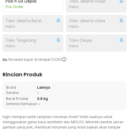
Pick n Go Depok
Toko Jakarta Pusat
Pre-Order
Habis
Toko Jakarta Barat
Toko Jakarta Utara
Habis
Habis
Toko Tangerang
Toko Cikupa
Habis
Habis
Tersedia bayar di tempat (COD)
Rincian Produk
Brand
Lainnya
Garansi
-
Berat Produk
0.6 kg
Dimensi Kemasan
: -
Ingin mempercantik tampilan minuman Anda? Inilah saatnya untuk
menggunakan gelas kaca aesthetic dari MICUCI. Memiliki bentuk ukiran
gambar yang unik, membuat minuman yang Anda sajikan akan tampak