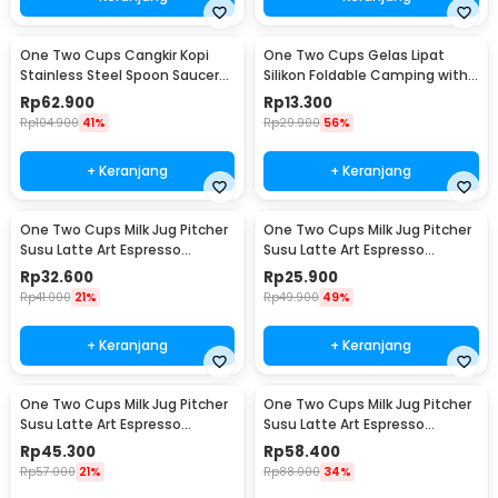
One Two Cups Cangkir Kopi
One Two Cups Gelas Lipat
Stainless Steel Spoon Saucer
Silikon Foldable Camping with
Cup 120ml - 201
Strap 200ml - F120
Rp
62.900
Rp
13.300
Rp
104.900
41%
Rp
29.900
56%
+ Keranjang
+ Keranjang
One Two Cups Milk Jug Pitcher
One Two Cups Milk Jug Pitcher
Susu Latte Art Espresso
Susu Latte Art Espresso
Stainless Steel 350ml - J068
Stainless Steel 150ml - J068
Rp
32.600
Rp
25.900
Rp
41.000
21%
Rp
49.900
49%
+ Keranjang
+ Keranjang
One Two Cups Milk Jug Pitcher
One Two Cups Milk Jug Pitcher
Susu Latte Art Espresso
Susu Latte Art Espresso
Stainless Steel 600ml - J068
Stainless Steel 900ml - J068
Rp
45.300
Rp
58.400
Rp
57.000
21%
Rp
88.000
34%