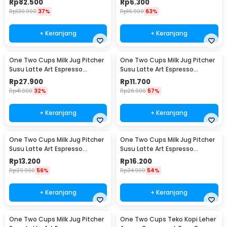
Rp
82.500
Rp
6.300
Rp
130.900
37%
Rp
16.900
63%
+ Keranjang
+ Keranjang
One Two Cups Milk Jug Pitcher
One Two Cups Milk Jug Pitcher
Susu Latte Art Espresso
Susu Latte Art Espresso
Stainless Steel 200ml - J068
Stainless Steel 1oz - S06HG
Rp
27.900
Rp
11.700
Rp
41.000
32%
Rp
26.900
57%
+ Keranjang
+ Keranjang
One Two Cups Milk Jug Pitcher
One Two Cups Milk Jug Pitcher
Susu Latte Art Espresso
Susu Latte Art Espresso
Stainless Steel 1.5oz - S06HG
Stainless Steel 3oz - S06HG
Rp
13.200
Rp
16.200
Rp
29.900
56%
Rp
34.900
54%
+ Keranjang
+ Keranjang
One Two Cups Milk Jug Pitcher
One Two Cups Teko Kopi Leher