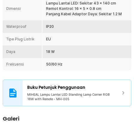
Lampu Lantai LED: Sekitar 43 x 140 cm
jangka waktu yang lama. Hal ini karena stand yang terbuat dari
Dimensi
Remot Kontrol: 16 x 5 x 0.8 cm
bahan aluminium dan silikon berkualitas. Bahan tersebut terkenal
Panjang Kabel Adaptor Daya: Sekitar 1.2 M
kokoh sehingga awet untuk penggunaan jangka panjang.
Waterproof
IP20
Kelengkapan Produk
Rincian yang Anda dapatkan untuk pembelian produk ini:
Tipe Plug Listrik
EU
1 x MIHEAL Lampu Lantai LED Standing Lamp Corner RGB 18W -
MH-005
Daya
18 W
1 x Remote Kontrol
1 x Adaptor Daya
Frekuensi
50/60 Hz
1 x Kunci L
1 x Set Baut
1 x Tutup Tiang Atas
1 x Panduan Penggunaan
Buku Petunjuk Penggunaan
MIHEAL Lampu Lantai LED Standing Lamp Corner RGB
18W with Remote - MH-005
Galeri