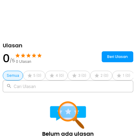
Ulasan
0
Beri Ulasan
/5
0
Ulasan
Semua
5
(
0
)
4
(
0
)
3
(
0
)
2
(
0
)
1
(
0
)
Cari Ulasan
Belum ada ulasan