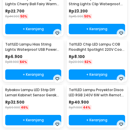
Lights Cherry Ball Fairy Warm
String Lights Clip Waterproof
White 5M - LY20W
20 LED 2M - 0606
Rp
22.700
Rp
23.200
Rp
44.900
50%
Rp
45.900
50%
+ Keranjang
+ Keranjang
TaffLED Lampu Hias String
TaffLED Chip LED Lampu COB
Lights Waterproof USB Power
Floodlight Spotlight 220V Cool
50 LED 5M - SZ
White 6000K 50W - COB4060-
Rp
6.900
Rp
8.100
AC220-50
Rp
18.900
64%
Rp
20.900
62%
+ Keranjang
+ Keranjang
Rybakov Lampu LED Strip DIY
TaffLED Lampu Proyektor Disco
Lemari Kabinet Sensor Gerak
LED RGB 240V 6W with Remote
4.5W 1M - 2835
Control - CY-LV-RG
Rp
32.500
Rp
40.900
Rp
59.900
46%
Rp
71.900
44%
+ Keranjang
+ Keranjang