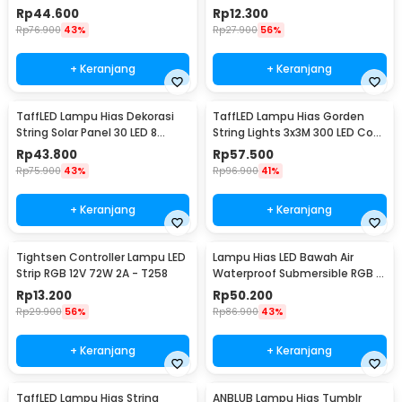
50 LED 5M - G5
Rp
44.600
Rp
12.300
Rp
76.900
43%
Rp
27.900
56%
+ Keranjang
+ Keranjang
TaffLED Lampu Hias Dekorasi
TaffLED Lampu Hias Gorden
String Solar Panel 30 LED 8
String Lights 3x3M 300 LED Cool
Mode 6.5M - 896
White 18W - 300L
Rp
43.800
Rp
57.500
Rp
75.900
43%
Rp
96.900
41%
+ Keranjang
+ Keranjang
Tightsen Controller Lampu LED
Lampu Hias LED Bawah Air
Strip RGB 12V 72W 2A - T258
Waterproof Submersible RGB 2
PCS with Remote - 13017
Rp
13.200
Rp
50.200
Rp
29.900
56%
Rp
86.900
43%
+ Keranjang
+ Keranjang
TaffLED Lampu Hias String
ANBLUB Lampu Hias Tumblr