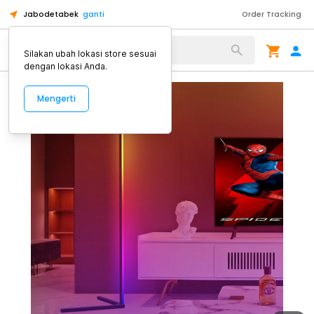
Jabodetabek
ganti
Order Tracking
Alat Kopi
Silakan ubah lokasi store sesuai
dengan lokasi Anda.
Mengerti