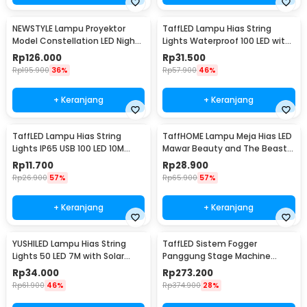
NEWSTYLE Lampu Proyektor
TaffLED Lampu Hias String
Model Constellation LED Night
Lights Waterproof 100 LED with
Light 3W 5V - NL-USB
Solar Panel - M071
Rp
126.000
Rp
31.500
Rp
195.900
36%
Rp
57.900
46%
+ Keranjang
+ Keranjang
TaffLED Lampu Hias String
TaffHOME Lampu Meja Hias LED
Lights IP65 USB 100 LED 10M
Mawar Beauty and The Beast
Warm White - TDC-01
Warm White - AC01
Rp
11.700
Rp
28.900
Rp
26.900
57%
Rp
65.900
57%
+ Keranjang
+ Keranjang
YUSHILED Lampu Hias String
TaffLED Sistem Fogger
Lights 50 LED 7M with Solar
Panggung Stage Machine
Panel - M072
Ejector with RGB LED - KY-
Rp
34.000
Rp
273.200
LED500
Rp
61.900
46%
Rp
374.900
28%