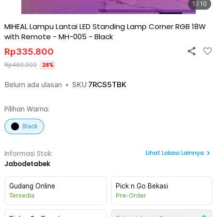
1 / 10
MIHEAL Lampu Lantai LED Standing Lamp Corner RGB 18W
with Remote - MH-005
-
Black
Rp
335.800
Rp
460.900
28
%
Belum ada ulasan
•
SKU
7RCS5TBK
Pilihan Warna:
Black
Lihat
Lokasi Lainnya
Informasi Stok:
Jabodetabek
Gudang Online
Pick n Go Bekasi
Tersedia
Pre-Order