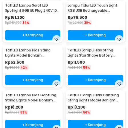
TaffLED Lampu Sorot LED
Lampu Tidur LED Touch Light
Spotlight RGB EU Plug 240V 10W
RGB USB Rechargeable
- L18RG
1500mAh 5V 3W - F8-1
Rp
161.200
Rp
76.600
Rp
240.900
34%
Rp
122.900
38%
+ Keranjang
+ Keranjang
TaffLED Lampu Hias String
TaffLED Lampu Hias String
Lights Model Bohlam
Lights Star Shape Battery
Waterproof 20 LED 5M - PD039
Power 20 LED 3M - 2G11
Rp
52.600
Rp
11.500
Rp
89.900
42%
Rp
26.900
58%
+ Keranjang
+ Keranjang
TaffLED Lampu Hias Gantung
TaffLED Lampu Hias Gantung
String Lights Model Bohlam
String Lights Model Bohlam
Mini Waterproof 6M - ZYD0931
Mini Waterproof 3M - ZYD0931
Rp
18.200
Rp
13.200
Rp
37.900
52%
Rp
29.900
56%
+ Keranjang
+ Keranjang