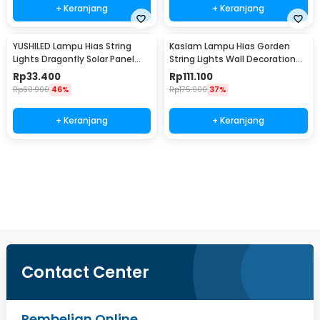
+ Keranjang
+ Keranjang
YUSHILED Lampu Hias String
Kaslam Lampu Hias Gorden
Lights Dragonfly Solar Panel
String Lights Wall Decoration
IP65 8 Modes 20 LED - M088
18W 3x3M 320 LED - S-32
Rp
33.400
Rp
111.100
Rp
60.900
46%
Rp
175.900
37%
+ Keranjang
+ Keranjang
Beli Sekarang
Contact Center
Pembelian Online