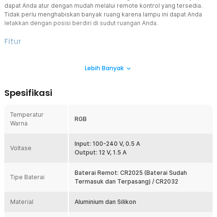
dapat Anda atur dengan mudah melalui remote kontrol yang tersedia.
Tidak perlu menghabiskan banyak ruang karena lampu ini dapat Anda
letakkan dengan posisi berdiri di sudut ruangan Anda.
Fitur
Bangun Atmosfer dengan Lampu RGB
Lebih Banyak
Hadirnya pencahayaan beraneka warna akan membangun suasana
yang berbeda di kamar Anda. Oleh karena itu, lampu lantai LED ini
juga cocok untuk Anda yang ingin menciptakan ruangan untuk
Spesifikasi
keperluan live streaming ataupun rekaman YouTube.
Hiasi Sudut Ruangan
Temperatur
Lampu lantai LED dekorasi ini memiliki bentuk yang ramping dan
RGB
Warna
kaki 90 derajat sehingga dapat diletakkan pada sudut ruangan.
Hiasi sudut ruangan dengan menambahkan cahaya RGB. Cahayanya
pun tidak menyorot ke mata melainkan melebur ke dinding Anda.
Input: 100-240 V, 0.5 A
Voltase
Output: 12 V, 1.5 A
Atur Jarak Jauh
Terdapat sebuah remote kontrol untuk mengendalikan warna lampu
Baterai Remot: CR2025 (Baterai Sudah
dan intensitas cahaya. Dengan begitu, Anda dapat mengganti warna
Tipe Baterai
Termasuk dan Terpasang) / CR2032
cahaya sesuai nuansa yang Anda inginkan tanpa perlu beranjak dari
posisi Anda.
Material
Aluminium dan Silikon
Bahan Berkualitas
Lampu lantai dari MIHEAL akan mempercantik ruangan Anda dalam