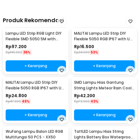
Produk Rekomendasi
Lampu LED Strip RGB Light DIY
MALITAI Lampu LED Strip DIY
Flexible SMD 5050 5M with
Flexible 5050 RGB IP67 with USB
Remote
Controller 1M - SMD2835
Rp
97.200
Rp
16.500
Rp
149.900
36%
Rp
34.900
53%
+ Keranjang
+ Keranjang
MALITAI Lampu LED Strip DIY
SMD Lampu Hias Gantung
Flexible 5050 RGB IP67 with USB
String Lights Meteor Rain Cool
Controller 2M - SMD2835
White 30cm 8 PCS
Rp
24.800
Rp
42.200
Rp
47.900
49%
Rp
73.900
43%
+ Keranjang
+ Keranjang
WuFang Lampu Balon LED RGB
TaffLED Lampu Hias String
Multifungsi 50 PCS - XX50
Lights Battery Box Waterproof