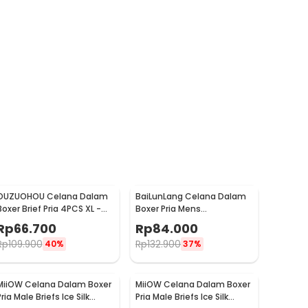
OUZUOHOU Celana Dalam
BaiLunLang Celana Dalam
Boxer Brief Pria 4PCS XL -
Boxer Pria Mens
MU0030
Underpants 4 PCS M - 0809
Rp
66.700
Rp
84.000
Rp
109.900
Rp
132.900
40%
37%
MiiOW Celana Dalam Boxer
MiiOW Celana Dalam Boxer
ria Male Briefs Ice Silk
Pria Male Briefs Ice Silk