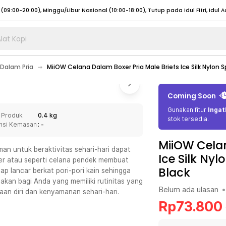
lat Kopi
umat (07:00 - 20:00), Sabtu - Minggu (08:00 - 20:00), Tutup pada Idul Fitri
Sele
 Dalam Pria
MiiOW Celana Dalam Boxer Pria Male Briefs Ice Silk Nylon
:00 - 20:00), Sabtu - Minggu/ Libur Nasional (08:00 - 17:00)
Selengkapnya
:00 - 20:00), Sabtu - Minggu/ Libur Nasional (08:00 - 17:00)
Selengkapnya
Coming Soon
 (09:00-20:00), Minggu/Libur Nasional (12:00-20:00), Tutup pada Idul Fitri
Sele
Gunakan fitur
Ingat
 Produk
0.4 kg
 (09:00-20:00), Minggu/Libur Nasional (12:00-20:00), Tutup pada Idul Fitri
Sele
stok tersedia.
nsi Kemasan
: -
MiiOW Celan
an untuk beraktivitas sehari-hari dapat
Ice Silk Ny
er atau seperti celana pendek membuat
Black
tap lancar berkat pori-pori kain sehingga
umat (07:00 - 20:00), Sabtu - Minggu (08:00 - 20:00), Tutup pada Idul Fitri
Sele
kan bagi Anda yang memiliki rutinitas yang
Belum ada ulasan
•
an diri dan kenyamanan sehari-hari.
:00 - 20:00), Sabtu - Minggu/ Libur Nasional (08:00 - 17:00)
Selengkapnya
Rp
73.800
:00 - 20:00), Sabtu - Minggu/ Libur Nasional (08:00 - 17:00)
Selengkapnya