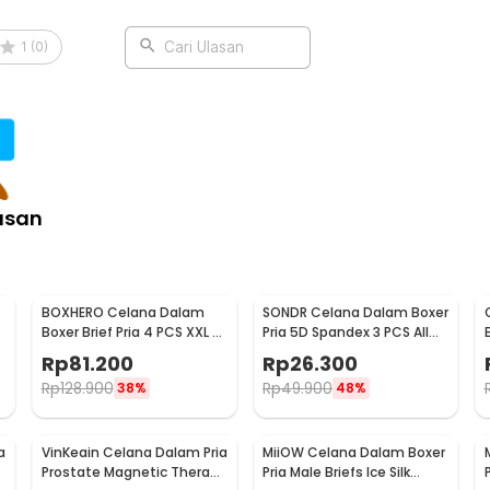
1
(
0
)
Cari Ulasan
asan
BOXHERO Celana Dalam
SONDR Celana Dalam Boxer
Boxer Brief Pria 4 PCS XXL -
Pria 5D Spandex 3 PCS All
MU0015
Size - MU0020
Rp
81.200
Rp
26.300
Rp
128.900
Rp
49.900
38%
48%
a
VinKeain Celana Dalam Pria
MiiOW Celana Dalam Boxer
y
Prostate Magnetic Therapy
Pria Male Briefs Ice Silk
P