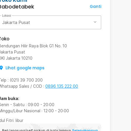
Jabodetabek
Ganti
Lokasi
Jakarta Pusat
Toko
Bendungan Hilir Raya Blok G1 No. 10
Jakarta Pusat
DKI Jakarta
10210
Lihat google maps
Telp
:
(021) 39 700 200
Whatsapp Sales / COD
:
0896 135 222 00
Jam buka:
Senin - Sabtu
:
09:00
-
20:00
Minggu/Libur Nasional
:
12:00
-
20:00
Idul Fitri
: libur
Selengkapnya
Beli langsung/self pickup di kota lainnya