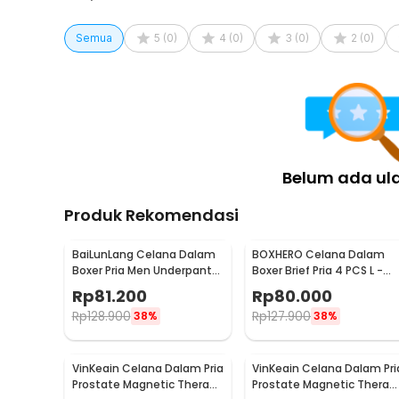
Semua
5
(
0
)
4
(
0
)
3
(
0
)
2
(
0
)
Belum ada ul
Produk Rekomendasi
BaiLunLang Celana Dalam
BOXHERO Celana Dalam
Boxer Pria Men Underpants
Boxer Brief Pria 4 PCS L -
4 PCS XXXL Model 1 - 0808
MU0015
Rp
81.200
Rp
80.000
Rp
128.900
Rp
127.900
38%
38%
VinKeain Celana Dalam Pria
VinKeain Celana Dalam Pri
Prostate Magnetic Therapy
Prostate Magnetic Therap