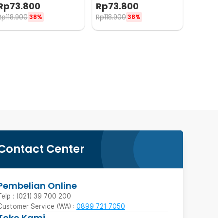
Nylon Spandex 3 PCS XXL -
Nylon Spandex 3 PCS XXXL -
Rp
73.800
Rp
73.800
M3
M3
Rp
118.900
Rp
118.900
38%
38%
Contact Center
Pembelian Online
Telp : (021) 39 700 200
Customer Service (WA) :
0899 721 7050
Toko Kami