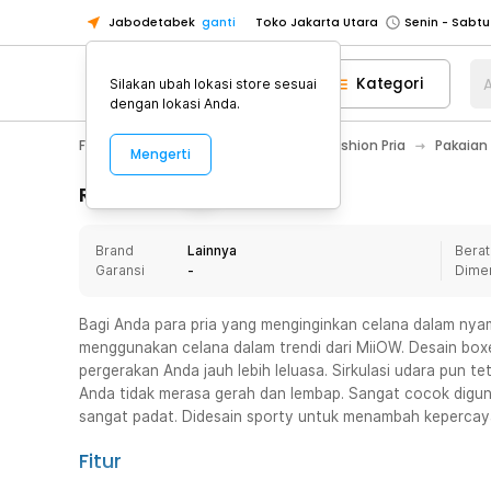
Jabodetabek
ganti
Toko Jakarta Utara
Toko Tangerang
Kategori
A
Silakan ubah lokasi store sesuai
Toko Cikupa
dengan lokasi Anda.
Pick n Go Jakarta Barat
Senin - J
Fashion, Make Up & Beauty Care
Fashion Pria
Pakaian
Mengerti
Pick n Go Bekasi
Senin - Jumat (08
Pick n Go Depok
Senin - Jumat (08
Rincian Produk
Toko Jakarta Pusat
Senin - Sabtu
Brand
Lainnya
Berat
Toko Jakarta Barat
Senin - Sabtu
Garansi
-
Dime
Toko Jakarta Utara
Toko Tangerang
Bagi Anda para pria yang menginginkan celana dalam nyam
menggunakan celana dalam trendi dari MiiOW. Desain box
Toko Cikupa
pergerakan Anda jauh lebih leluasa. Sirkulasi udara pun te
Pick n Go Jakarta Barat
Senin - J
Anda tidak merasa gerah dan lembap. Sangat cocok diguna
sangat padat. Didesain sporty untuk menambah kepercaya
Pick n Go Bekasi
Senin - Jumat (08
Pick n Go Depok
Senin - Jumat (08
Fitur