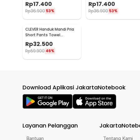
XXL - A004
XXXXL - A004
Rp
17.400
Rp
17.400
Rp
36.900
Rp
36.900
53%
53%
CLEVER Handuk Mandi Pria
Short Pants Towel
Microfiber Soft Wearable
Rp
32.500
140x30cm - CL140
Rp
59.900
46%
Download Aplikasi JakartaNotebook
Layanan Pelanggan
JakartaNoteb
Bantuan
Tentang Kami