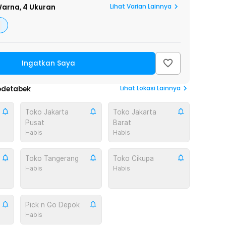
Lihat Varian Lainnya
arna,
4 Ukuran
Ingatkan Saya
Lihat
Lokasi Lainnya
odetabek
Toko Jakarta
Toko Jakarta
Pusat
Barat
Habis
Habis
Toko Tangerang
Toko Cikupa
Habis
Habis
Pick n Go Depok
Habis