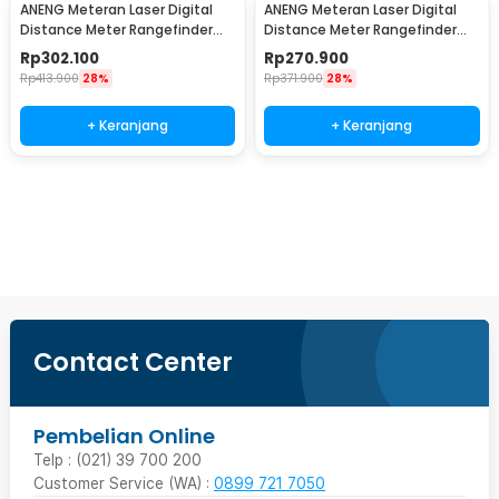
ANENG Meteran Laser Digital
ANENG Meteran Laser Digital
Distance Meter Rangefinder
Distance Meter Rangefinder
High Precision 100M-K100
High Precision 70M-K70
Rp
302.100
Rp
270.900
Rp
413.900
28%
Rp
371.900
28%
+ Keranjang
+ Keranjang
Ingatkan Saya
Contact Center
Pembelian Online
Telp : (021) 39 700 200
Customer Service (WA) :
0899 721 7050