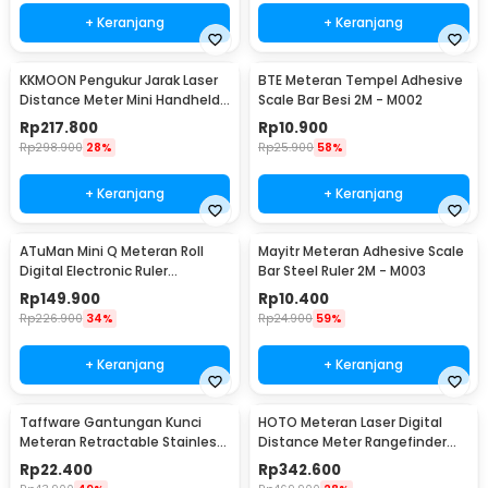
+ Keranjang
+ Keranjang
KKMOON Pengukur Jarak Laser
BTE Meteran Tempel Adhesive
Distance Meter Mini Handheld
Scale Bar Besi 2M - M002
40M - JQ-40
Rp
217.800
Rp
10.900
Rp
298.900
28%
Rp
25.900
58%
+ Keranjang
+ Keranjang
ATuMan Mini Q Meteran Roll
Mayitr Meteran Adhesive Scale
Digital Electronic Ruler
Bar Steel Ruler 2M - M003
Precision 99.9 M - Mini Q
Rp
149.900
Rp
10.400
Rp
226.900
34%
Rp
24.900
59%
+ Keranjang
+ Keranjang
Taffware Gantungan Kunci
HOTO Meteran Laser Digital
Meteran Retractable Stainless
Distance Meter Rangefinder
Steel 1M - R033
Portable 30M - SW-HT30
Rp
22.400
Rp
342.600