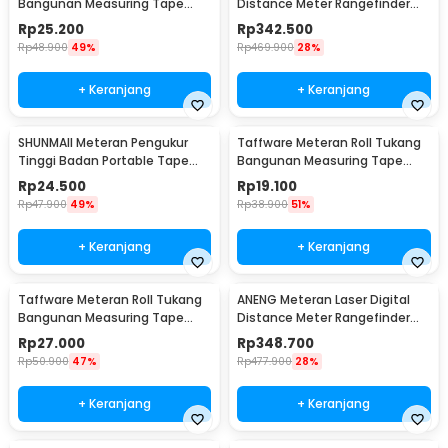
Bangunan Measuring Tape
Distance Meter Rangefinder
Auto Lock 22mm 10M - DSH-19
3in1 40M - TH589
Rp
25.200
Rp
342.500
Rp
48.900
49%
Rp
469.900
28%
+ Keranjang
+ Keranjang
SHUNMAII Meteran Pengukur
Taffware Meteran Roll Tukang
Tinggi Badan Portable Tape
Bangunan Measuring Tape
Measure Height 2M - SMP2
Auto Lock 7.5M - SAL99
Rp
24.500
Rp
19.100
Rp
47.900
49%
Rp
38.900
51%
+ Keranjang
+ Keranjang
Taffware Meteran Roll Tukang
ANENG Meteran Laser Digital
Bangunan Measuring Tape
Distance Meter Rangefinder
Auto Lock 10M - SAL99
High Precision 120M-K120
Rp
27.000
Rp
348.700
Rp
50.900
47%
Rp
477.900
28%
+ Keranjang
+ Keranjang