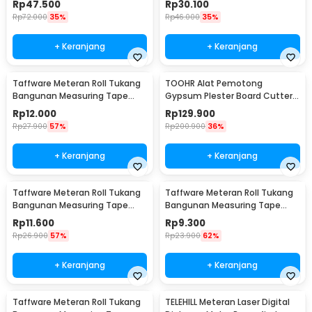
Rp
47.500
Rp
30.100
Rp
72.000
35%
Rp
46.000
35%
+ Keranjang
+ Keranjang
Taffware Meteran Roll Tukang
TOOHR Alat Pemotong
Bangunan Measuring Tape
Gypsum Plester Board Cutter
Auto Lock 18mm 5M - DSH-19
Marker with Pen Slot - CMAI-01
Rp
12.000
Rp
129.900
Rp
27.900
57%
Rp
200.900
36%
+ Keranjang
+ Keranjang
Taffware Meteran Roll Tukang
Taffware Meteran Roll Tukang
Bangunan Measuring Tape
Bangunan Measuring Tape
Auto Lock 5M - XBE5M
Auto Lock 16mm 3M - DSH-19
Rp
11.600
Rp
9.300
Rp
26.900
57%
Rp
23.900
62%
+ Keranjang
+ Keranjang
Taffware Meteran Roll Tukang
TELEHILL Meteran Laser Digital