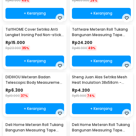
Rp
43.900
49%
Rp
469.900
28%
+ Keranjang
+ Keranjang
TaffHOME Cover Setrika Anti
Taffware Meteran Roll Tukang
Lengket Ironing Pad Non-stick -
Bangunan Measuring Tape
0400
Auto Lock 7.5M - SD75M
Rp
15.000
Rp
24.200
Rp
23.000
35%
Rp
46.900
49%
+ Keranjang
+ Keranjang
DIDIHOU Meteran Badan
Sheng Juan Alas Setrika Mesh
Telescopic Body Measurement
Heat Inculation 38x58cm -
1.43M - C05
SJ4060
Rp
6.300
Rp
4.200
Rp
10.000
37%
Rp
15.900
74%
+ Keranjang
+ Keranjang
Deli Home Meteran Roll Tukang
Deli Home Meteran Roll Tukang
Bangunan Measuring Tape
Bangunan Measuring Tape
Auto Lock 5M - HT8519
Auto Lock 3M - HT8316