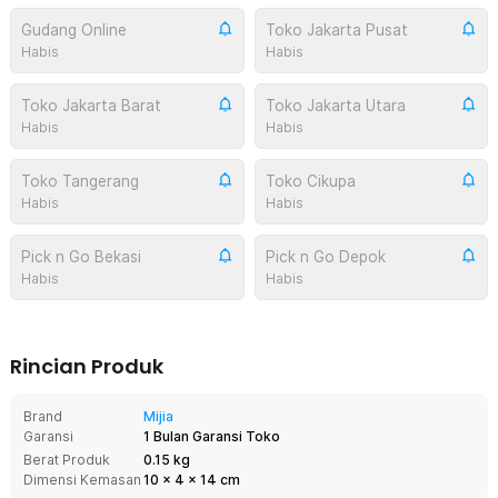
Gudang Online
Toko Jakarta Pusat
Habis
Habis
Toko Jakarta Barat
Toko Jakarta Utara
Habis
Habis
Toko Tangerang
Toko Cikupa
Habis
Habis
Pick n Go Bekasi
Pick n Go Depok
Habis
Habis
Rincian Produk
Brand
Mijia
Garansi
1 Bulan Garansi Toko
Berat Produk
0.15 kg
Dimensi Kemasan
10
x
4
x
14
cm