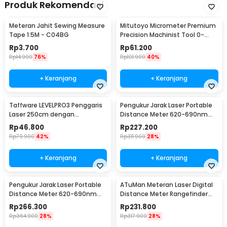
Produk Rekomendasi
Meteran Jahit Sewing Measure
Mitutoyo Micrometer Premium
Tape 1.5M - C04BG
Precision Machinist Tool 0-
25mm 0.01mm - QST008
Rp
3.700
Rp
61.200
Rp
14.900
76%
Rp
101.900
40%
+ Keranjang
+ Keranjang
Taffware LEVELPRO3 Penggaris
Pengukur Jarak Laser Portable
Laser 250cm dengan
Distance Meter 620-690nm
Waterpass - TL243
40M - D201
Rp
46.800
Rp
227.200
Rp
79.900
42%
Rp
311.900
28%
+ Keranjang
+ Keranjang
Pengukur Jarak Laser Portable
ATuMan Meteran Laser Digital
Distance Meter 620-690nm
Distance Meter Rangefinder
100M - D201
Portable 40M - LS-P
Rp
266.300
Rp
231.800
Rp
364.900
28%
Rp
317.900
28%