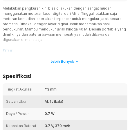
Melakukan pengkuran kini bisa dilakukan dengan sangat mudah
menggunakan meteran laser digital dari Mijia. Tinggal letakkan saja
meteran kemudian laser akan terpancar untuk mengukur jarak secara
otomatis. Dibekali dengan layar digital untuk menampilkan hasil
pengukuran. Mampu mengukur jarak hingga 40 M. Desain portable yang
dimilikinya dan baterai bawaan membuatnya mudah dibawa dan
digunakan di mana saja.
Fitur
Ukur Akurat dengan Laser
Lebih Banyak
Meteran laser digital menggunakan teknologi laser yang mampu
mengukur jarak dengan akurasi hingga ± 3 mm. Tidak perlu lagi
Spesifikasi
memperkirakan atau khawatir dengan kesalahan pengukuran.
Dengan satu klik, Anda mendapatkan hasil yang cepat dan
terpercaya, baik untuk mengukur furnitur atau jarak, luas,
Tingkat Akurasi
±3 mm
dan volume ruangan.
Layar Digital Informatif
Satuan Ukur
M, ft (kaki)
Hasil pengukuran akan tampil melalui layar LCD yang dimilikinya.
Selain hasil pengukuran, layar digital juga akan menampilkan
Daya / Power
0.7 W
berbagai informasi mulai dari status koneksi bluetooth, sisa daya
baterai, history pengukuran, hingga satuan pengukuran yang
Kapasitas Baterai
3.7 V, 370 mAh
sedang digunakan.