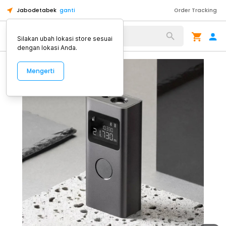
Jabodetabek
ganti
Order Tracking
Alat Kopi
Silakan ubah lokasi store sesuai
dengan lokasi Anda.
Mengerti