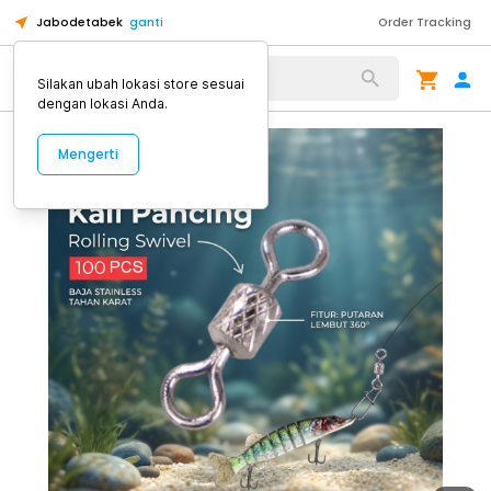
Jabodetabek
ganti
Order Tracking
Alat Kopi
Silakan ubah lokasi store sesuai
dengan lokasi Anda.
Mengerti