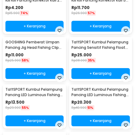
Kili Kili Pancing Konektor Kail 2
Kili Kili Pancing Konektor Kail 50
10 PCS - S20
PCS Size 12 - MRH10
Rp
4.200
Rp
11.700
Rp
15.900
74%
Rp
26.900
57%
+ Keranjang
+ Keranjang
GOOSHING Pemberat Umpan
TaffSPORT Kumbul Pelampung
Pancing Jig Head Fishing Clip
Pancing Sensitif Fishing Float
0.2-2g 106 PCS
10 PCS - P016
Rp
11.000
Rp
25.000
Rp
25.900
58%
Rp
38.000
35%
+ Keranjang
+ Keranjang
TaffSPORT Kumbul Pelampung
TaffSPORT Kumbul Pelampung
Pancing LED Luminous Fishing
Pancing LED Luminous Fishing
Float 1 PCS - YD03
Float 1 PCS - DS-10
Rp
13.500
Rp
20.300
Rp
29.900
55%
Rp
40.900
51%
+ Keranjang
+ Keranjang