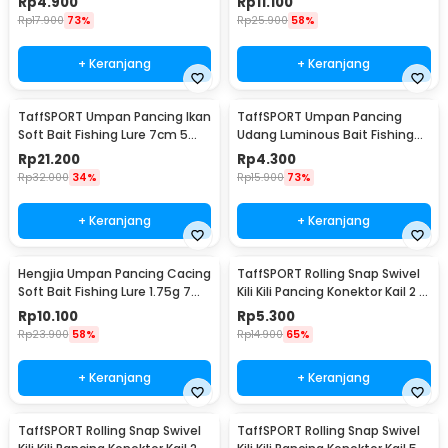
Rp
4.900
Rp
11.100
Rp
17.900
73%
Rp
25.900
58%
+ Keranjang
+ Keranjang
TaffSPORT Umpan Pancing Ikan
TaffSPORT Umpan Pancing
Soft Bait Fishing Lure 7cm 5
Udang Luminous Bait Fishing
PCS - TY-BA58
Lure 8cm
Rp
21.200
Rp
4.300
Rp
32.000
34%
Rp
15.900
73%
+ Keranjang
+ Keranjang
Hengjia Umpan Pancing Cacing
TaffSPORT Rolling Snap Swivel
Soft Bait Fishing Lure 1.75g 7
Kili Kili Pancing Konektor Kail 2 8
PCS
PCS - S20
Rp
10.100
Rp
5.300
Rp
23.900
58%
Rp
14.900
65%
+ Keranjang
+ Keranjang
TaffSPORT Rolling Snap Swivel
TaffSPORT Rolling Snap Swivel