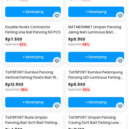
+ Keranjang
+ Keranjang
Double Hooks Contractor
MATABOMNET Umpan Pancing
Fishing Line Kail Pancing 50 PCS
Jaring Ikan Luminous Bait
Fishing Lure 95 cm - 10118
Rp
7.600
Rp
5.900
Rp
19.900
62%
Rp
16.900
66%
+ Keranjang
+ Keranjang
TaffSPORT Kumbul Pancing
TaffSPORT Kumbul Pelampung
Vertical Fishing Floats Bait 15
Pancing LED Luminous Fishing
PCS - P0015
Float 2 PCS - NT-02
Rp
12.900
Rp
6.600
Rp
20.000
36%
Rp
10.000
34%
+ Keranjang
+ Keranjang
TaffSPORT Burle Umpan
TaffSPORT Umpan Pancing
Pancing Ikan Soft Bait Fishing
Cacing Soft Bait Fishing Lure
Lure 7cm 10PCS - L72
1.75g 7 PCS