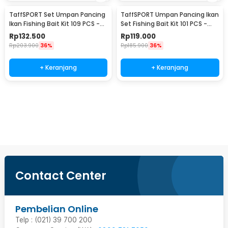
TaffSPORT Set Umpan Pancing
TaffSPORT Umpan Pancing Ikan
Ikan Fishing Bait Kit 109 PCS -
Set Fishing Bait Kit 101 PCS -
DWS250-G
DWS250-H
Rp
132.500
Rp
119.000
Rp
203.900
36%
Rp
185.900
36%
+ Keranjang
+ Keranjang
Beli Sekarang
Contact Center
Pembelian Online
Telp : (021) 39 700 200