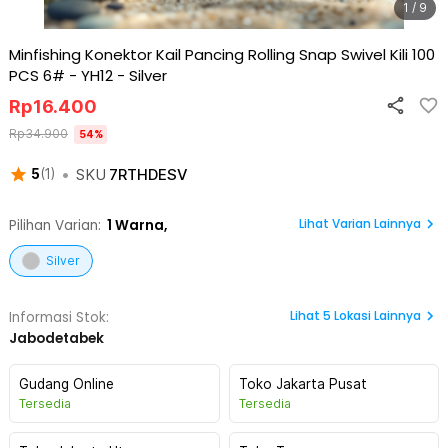
1 / 9
Minfishing Konektor Kail Pancing Rolling Snap Swivel Kili 100
PCS 6# - YH12
-
Silver
Rp
16.400
Rp
34.900
54
%
•
SKU
7RTHDESV
5
(
1
)
Lihat Varian Lainnya
Pilihan Varian:
1
Warna,
Silver
Lihat
5
Lokasi Lainnya
Informasi Stok:
Jabodetabek
Gudang Online
Toko Jakarta Pusat
Tersedia
Tersedia