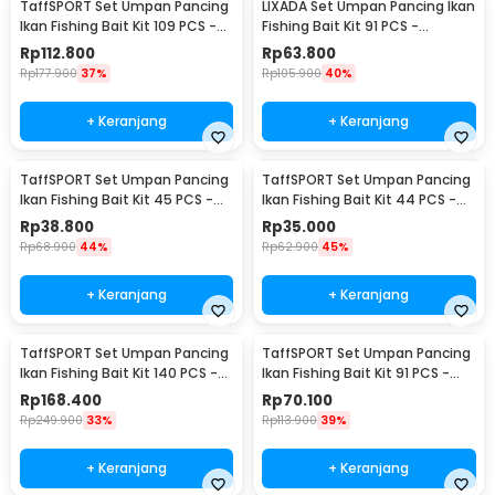
TaffSPORT Set Umpan Pancing
LIXADA Set Umpan Pancing Ikan
Ikan Fishing Bait Kit 109 PCS -
Fishing Bait Kit 91 PCS -
DWS250-A
DWS250-B
Rp
112.800
Rp
63.800
Rp
177.900
37%
Rp
105.900
40%
+ Keranjang
+ Keranjang
TaffSPORT Set Umpan Pancing
TaffSPORT Set Umpan Pancing
Ikan Fishing Bait Kit 45 PCS -
Ikan Fishing Bait Kit 44 PCS -
DWS250-C
DWS250-D
Rp
38.800
Rp
35.000
Rp
68.900
44%
Rp
62.900
45%
+ Keranjang
+ Keranjang
TaffSPORT Set Umpan Pancing
TaffSPORT Set Umpan Pancing
Ikan Fishing Bait Kit 140 PCS -
Ikan Fishing Bait Kit 91 PCS -
DWS250-E
DWS250-F
Rp
168.400
Rp
70.100
Rp
249.900
33%
Rp
113.900
39%
+ Keranjang
+ Keranjang