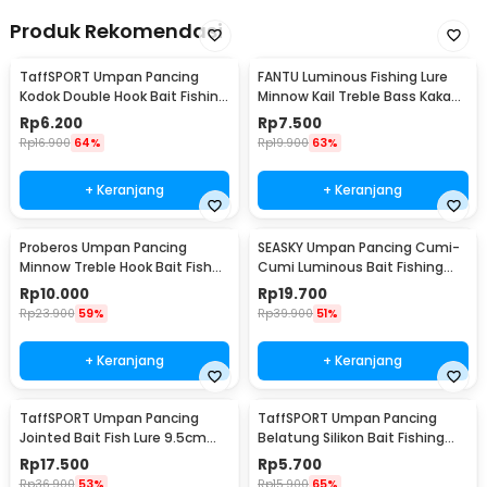
Produk Rekomendasi
TaffSPORT Umpan Pancing
FANTU Luminous Fishing Lure
Kodok Double Hook Bait Fishing
Minnow Kail Treble Bass Kakap
Lure 6cm - UMK01
8.5cm 8g - LB
Rp
6.200
Rp
7.500
Rp
16.900
64%
Rp
19.900
63%
+ Keranjang
+ Keranjang
Proberos Umpan Pancing
SEASKY Umpan Pancing Cumi-
Minnow Treble Hook Bait Fish
Cumi Luminous Bait Fishing
Lure 11cm 1 PCS - PB333
Lure 10cm 10 PCS
Rp
10.000
Rp
19.700
Rp
23.900
59%
Rp
39.900
51%
+ Keranjang
+ Keranjang
TaffSPORT Umpan Pancing
TaffSPORT Umpan Pancing
Jointed Bait Fish Lure 9.5cm
Belatung Silikon Bait Fishing
20g 1 PCS - VSJ06-4
Lure 2cm 50 PCS - WD-160
Rp
17.500
Rp
5.700
Rp
36.900
53%
Rp
15.900
65%