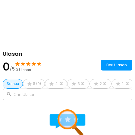
Ringkas Mudah Dibawa
Buku planner dirancang dengan 120 halaman (60 lembar). Anda pun
bisa mencatat banyak hal tanpa perlu khawatir akan kekurangan
halaman. Ukuran bukunya juga ideal mengingat fungsinya sebagai
catatan harian. Anda pun bisa menggunakan, menyimpan, dan
membawanya dengan mudah.
Kelengkapan Produk
Ulasan
Rincian yang Anda dapatkan untuk pembelian produk ini:
1 x MINKYS Buku Agenda Softcover Monthly Planner Notebook
0
Beri Ulasan
120 Halaman - BQ-40
/5
0
Ulasan
Semua
5
(
0
)
4
(
0
)
3
(
0
)
2
(
0
)
1
(
0
)
Cari Ulasan