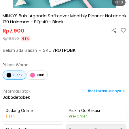
1 / 10
MINKYS Buku Agenda Softcover Monthly Planner Notebook
120 Halaman - BQ-40
-
Black
Rp
7.900
Rp
19.900
61
%
Belum ada ulasan
•
SKU
7ROTPQBK
Pilihan Warna:
Black
Pink
Lihat
Lokasi Lainnya
Informasi Stok:
Jabodetabek
Gudang Online
Pick n Go Bekasi
sisa
1
Pre-Order