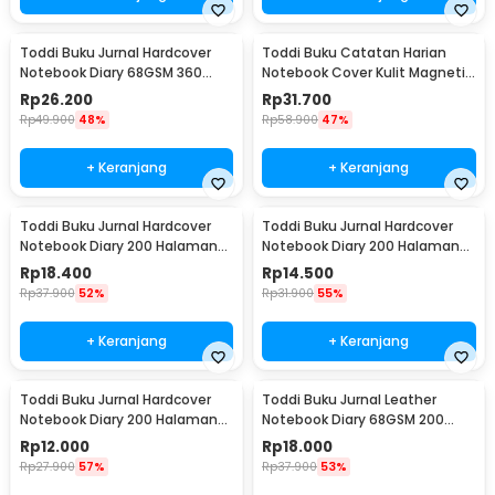
Toddi Buku Jurnal Hardcover
Toddi Buku Catatan Harian
Notebook Diary 68GSM 360
Notebook Cover Kulit Magnetic
Halaman Lined - CW-05
Buckle - CW-04
Rp
26.200
Rp
31.700
Rp
49.900
48%
Rp
58.900
47%
+ Keranjang
+ Keranjang
Toddi Buku Jurnal Hardcover
Toddi Buku Jurnal Hardcover
Notebook Diary 200 Halaman
Notebook Diary 200 Halaman
Lined A5 - CW-38
Lined A6 - CW-38
Rp
18.400
Rp
14.500
Rp
37.900
52%
Rp
31.900
55%
+ Keranjang
+ Keranjang
Toddi Buku Jurnal Hardcover
Toddi Buku Jurnal Leather
Notebook Diary 200 Halaman
Notebook Diary 68GSM 200
Lined A7 - CW-38
Halaman Lined A5 - CW-50
Rp
12.000
Rp
18.000
Rp
27.900
57%
Rp
37.900
53%