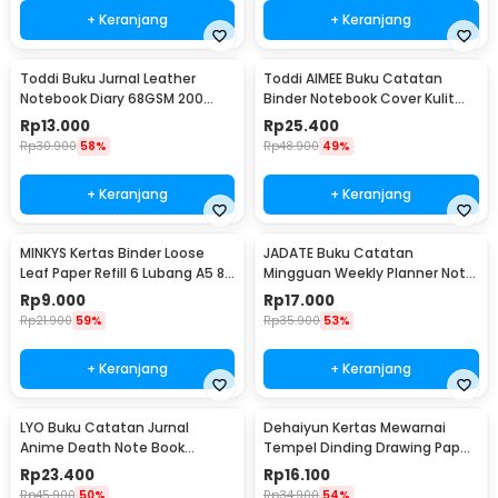
+ Keranjang
+ Keranjang
Toddi Buku Jurnal Leather
Toddi AIMEE Buku Catatan
Notebook Diary 68GSM 200
Binder Notebook Cover Kulit
Halaman Lined A6 - CW-50
Vintage Maple A5 - ZB-16
Rp
13.000
Rp
25.400
Rp
30.900
58%
Rp
48.900
49%
+ Keranjang
+ Keranjang
MINKYS Kertas Binder Loose
JADATE Buku Catatan
Leaf Paper Refill 6 Lubang A5 80
Mingguan Weekly Planner Note
Pages Horizontal Line - MY5
52 Sheets - Q046
Rp
9.000
Rp
17.000
Rp
21.900
59%
Rp
35.900
53%
+ Keranjang
+ Keranjang
LYO Buku Catatan Jurnal
Dehaiyun Kertas Mewarnai
Anime Death Note Book
Tempel Dinding Drawing Paper
Leather Case - CW-05
Roll 3M Vehicles - HB30
Rp
23.400
Rp
16.100
Rp
45.900
50%
Rp
34.900
54%