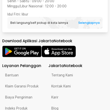
Senin - Sabtu
:
09:00
-
20:00
Minggu/Libur Nasional
:
12:00
-
20:00
Idul Fitri
: libur
Selengkapnya
Beli langsung/self pickup di kota lainnya
Download Aplikasi JakartaNotebook
Layanan Pelanggan
JakartaNotebook
Bantuan
Tentang Kami
Klaim Garansi Produk
Kontak Kami
Biaya Pengiriman
Karir
Indeks Produk
Blog