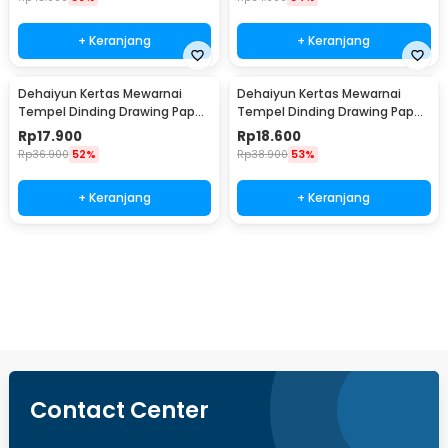
+ Keranjang
+ Keranjang
Dehaiyun Kertas Mewarnai
Dehaiyun Kertas Mewarnai
Tempel Dinding Drawing Paper
Tempel Dinding Drawing Paper
Roll 3M Dinosaur Paradise -
Roll 3M Lovely Princess - HB30
Rp
17.900
Rp
18.600
HB30
Rp
36.900
52%
Rp
38.900
53%
+ Keranjang
+ Keranjang
Beli Sekarang
Contact Center