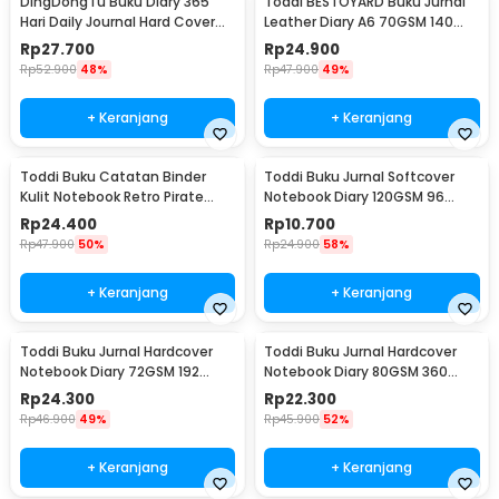
DingDongTu Buku Diary 365
Toddi BESTOYARD Buku Jurnal
Hari Daily Journal Hard Cover
Leather Diary A6 70GSM 140
128 Lembar - DDT-4083
Halaman Blank - ZB-45
Rp
27.700
Rp
24.900
Rp
52.900
48%
Rp
47.900
49%
+ Keranjang
+ Keranjang
Toddi Buku Catatan Binder
Toddi Buku Jurnal Softcover
Kulit Notebook Retro Pirate
Notebook Diary 120GSM 96
Compass - ZB-45
Halaman Blank - BQ-14
Rp
24.400
Rp
10.700
Rp
47.900
50%
Rp
24.900
58%
+ Keranjang
+ Keranjang
Toddi Buku Jurnal Hardcover
Toddi Buku Jurnal Hardcover
Notebook Diary 72GSM 192
Notebook Diary 80GSM 360
Halaman Lined - CW-60
Halaman Lined - CW-25
Rp
24.300
Rp
22.300
Rp
46.900
49%
Rp
45.900
52%
+ Keranjang
+ Keranjang