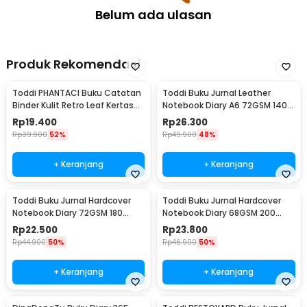
Belum ada ulasan
Produk Rekomendasi
Toddi PHANTACI Buku Catatan
Toddi Buku Jurnal Leather
Binder Kulit Retro Leaf Kertas
Notebook Diary A6 72GSM 140
B7 - ZB-20
Halaman Blank - ZB-30
Rp
19.400
Rp
26.300
Rp
39.900
52%
Rp
49.900
48%
+ Keranjang
+ Keranjang
Toddi Buku Jurnal Hardcover
Toddi Buku Jurnal Hardcover
Notebook Diary 72GSM 180
Notebook Diary 68GSM 200
Halaman Lined - CW-24
Halaman Lined - CW-28
Rp
22.500
Rp
23.800
Rp
44.900
50%
Rp
46.900
50%
+ Keranjang
+ Keranjang