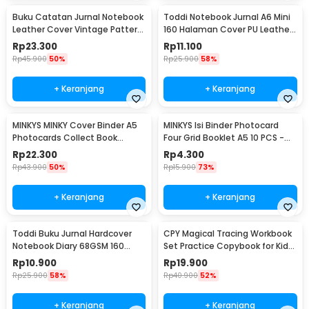
Buku Catatan Jurnal Notebook
Toddi Notebook Jurnal A6 Mini
Leather Cover Vintage Pattern
160 Halaman Cover PU Leather
- CW-64
Premium - CW-32
Rp
23.300
Rp
11.100
Rp
45.900
50%
Rp
25.900
58%
+ Keranjang
+ Keranjang
MINKYS MINKY Cover Binder A5
MINKYS Isi Binder Photocard
Photocards Collect Book
Four Grid Booklet A5 10 PCS -
Postcard Holder - 2021
A2021
Rp
22.300
Rp
4.300
Rp
43.900
50%
Rp
15.900
73%
+ Keranjang
+ Keranjang
Toddi Buku Jurnal Hardcover
CPY Magical Tracing Workbook
Notebook Diary 68GSM 160
Set Practice Copybook for Kids
Halaman Lined - CW-74
- 001
Rp
10.900
Rp
19.900
Rp
25.900
58%
Rp
40.900
52%
+ Keranjang
+ Keranjang