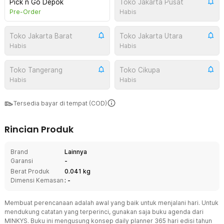
Pick n Go Depok
Toko Jakarta Pusat
Pre-Order
Habis
Toko Jakarta Barat
Toko Jakarta Utara
Habis
Habis
Toko Tangerang
Toko Cikupa
Habis
Habis
Tersedia bayar di tempat (COD)
Rincian Produk
Brand
Lainnya
Garansi
-
Berat Produk
0.041 kg
Dimensi Kemasan
: -
Membuat perencanaan adalah awal yang baik untuk menjalani hari. Untuk
mendukung catatan yang terperinci, gunakan saja buku agenda dari
MINKYS. Buku ini mengusung konsep daily planner 365 hari edisi tahun