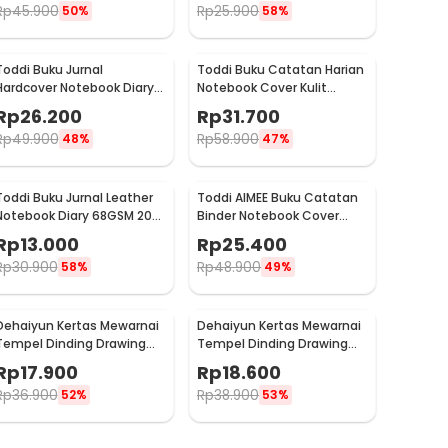
Rp
45.900
Rp
25.900
50%
58%
Toddi Buku Jurnal
Toddi Buku Catatan Harian
Hardcover Notebook Diary
Notebook Cover Kulit
68GSM 360 Halaman Lined
Magnetic Buckle - CW-04
Rp
26.200
Rp
31.700
- CW-05
Rp
49.900
Rp
58.900
48%
47%
Toddi Buku Jurnal Leather
Toddi AIMEE Buku Catatan
Notebook Diary 68GSM 200
Binder Notebook Cover
Halaman Lined A6 - CW-50
Kulit Vintage Maple A5 -
Rp
13.000
Rp
25.400
ZB-16
Rp
30.900
Rp
48.900
58%
49%
Dehaiyun Kertas Mewarnai
Dehaiyun Kertas Mewarnai
Tempel Dinding Drawing
Tempel Dinding Drawing
Paper Roll 3M Dinosaur
Paper Roll 3M Lovely
Rp
17.900
Rp
18.600
Paradise - HB30
Princess - HB30
Rp
36.900
Rp
38.900
52%
53%