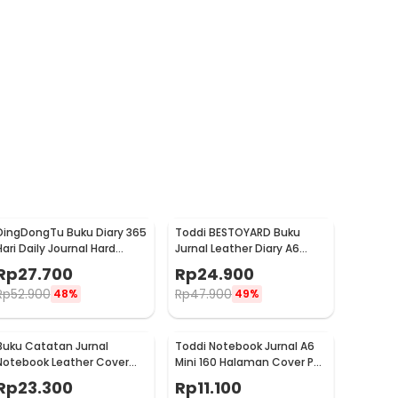
DingDongTu Buku Diary 365
Toddi BESTOYARD Buku
Hari Daily Journal Hard
Jurnal Leather Diary A6
Cover 128 Lembar - DDT-
70GSM 140 Halaman Blank
Rp
27.700
Rp
24.900
4083
- ZB-45
Rp
52.900
Rp
47.900
48%
49%
Buku Catatan Jurnal
Toddi Notebook Jurnal A6
Notebook Leather Cover
Mini 160 Halaman Cover PU
Vintage Pattern - CW-64
Leather Premium - CW-32
Rp
23.300
Rp
11.100