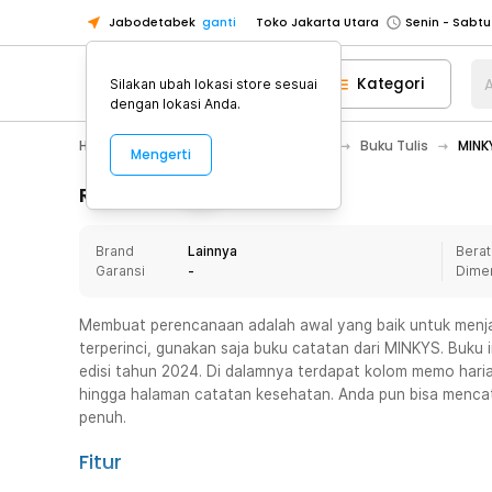
Jabodetabek
ganti
Toko Jakarta Utara
Toko Tangerang
Kategori
A
Silakan ubah lokasi store sesuai
Toko Cikupa
dengan lokasi Anda.
Pick n Go Jakarta Barat
Senin - J
Home Appliance
Alat Tulis Kantor
Buku Tulis
MINK
Mengerti
Pick n Go Bekasi
Senin - Jumat (08
Pick n Go Depok
Senin - Jumat (08
Rincian Produk
Toko Jakarta Pusat
Senin - Sabtu
Brand
Lainnya
Berat
Toko Jakarta Barat
Senin - Sabtu
Garansi
-
Dime
Toko Jakarta Utara
Toko Tangerang
Membuat perencanaan adalah awal yang baik untuk menja
terperinci, gunakan saja buku catatan dari MINKYS. Buku 
Toko Cikupa
edisi tahun 2024. Di dalamnya terdapat kolom memo haria
Pick n Go Jakarta Barat
Senin - J
hingga halaman catatan kesehatan. Anda pun bisa menca
penuh.
Pick n Go Bekasi
Senin - Jumat (08
Pick n Go Depok
Senin - Jumat (08
Fitur