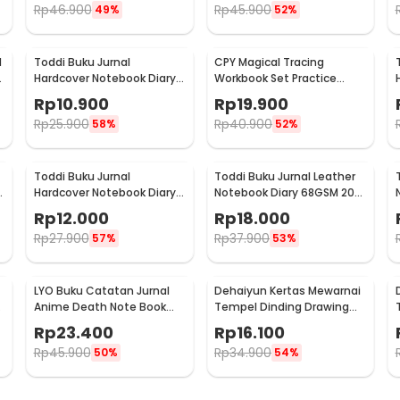
Rp
46.900
Rp
45.900
49%
52%
d
Toddi Buku Jurnal
CPY Magical Tracing
Hardcover Notebook Diary
Workbook Set Practice
68GSM 160 Halaman Lined -
Copybook for Kids - 001
Rp
10.900
Rp
19.900
CW-74
Rp
25.900
Rp
40.900
58%
52%
Toddi Buku Jurnal
Toddi Buku Jurnal Leather
Hardcover Notebook Diary
Notebook Diary 68GSM 200
200 Halaman Lined A7 -
Halaman Lined A5 - CW-50
Rp
12.000
Rp
18.000
CW-38
Rp
27.900
Rp
37.900
57%
53%
LYO Buku Catatan Jurnal
Dehaiyun Kertas Mewarnai
Anime Death Note Book
Tempel Dinding Drawing
Leather Case - CW-05
Paper Roll 3M Vehicles -
Rp
23.400
Rp
16.100
HB30
Rp
45.900
Rp
34.900
50%
54%