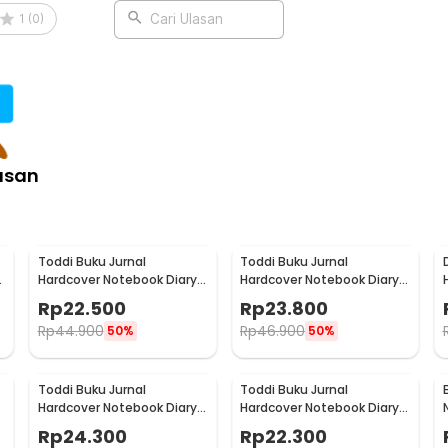
1
(
0
)
Cari Ulasan
:
nner 365 Days Glitz - HC-20
asan
Toddi Buku Jurnal
Toddi Buku Jurnal
Hardcover Notebook Diary
Hardcover Notebook Diary
0
72GSM 180 Halaman Lined -
68GSM 200 Halaman Lined
Rp
22.500
Rp
23.800
CW-24
- CW-28
Rp
44.900
Rp
46.900
50%
50%
Toddi Buku Jurnal
Toddi Buku Jurnal
Hardcover Notebook Diary
Hardcover Notebook Diary
-
72GSM 192 Halaman Lined -
80GSM 360 Halaman Lined
Rp
24.300
Rp
22.300
CW-60
- CW-25