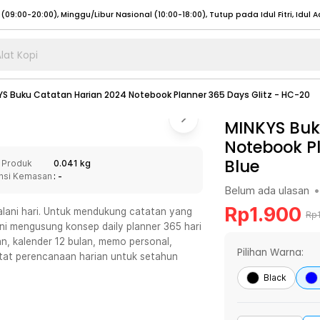
lat Kopi
umat (07:00 - 20:00), Sabtu - Minggu (08:00 - 20:00), Tutup pada Idul Fitri
Sele
YS Buku Catatan Harian 2024 Notebook Planner 365 Days Glitz - HC-20
:00 - 20:00), Sabtu - Minggu/ Libur Nasional (08:00 - 17:00)
Selengkapnya
:00 - 20:00), Sabtu - Minggu/ Libur Nasional (08:00 - 17:00)
MINKYS Buk
Selengkapnya
Notebook Pl
 (09:00-20:00), Minggu/Libur Nasional (12:00-20:00), Tutup pada Idul Fitri
Sele
Blue
 Produk
0.041 kg
 (09:00-20:00), Minggu/Libur Nasional (12:00-20:00), Tutup pada Idul Fitri
Sele
nsi Kemasan
: -
Belum ada ulasan
•
Rp
1.900
lani hari. Untuk mendukung catatan yang
Rp
ini mengusung konsep daily planner 365 hari
n, kalender 12 bulan, memo personal,
umat (07:00 - 20:00), Sabtu - Minggu (08:00 - 20:00), Tutup pada Idul Fitri
Sele
Pilihan Warna:
tat perencanaan harian untuk setahun
:00 - 20:00), Sabtu - Minggu/ Libur Nasional (08:00 - 17:00)
Selengkapnya
Black
:00 - 20:00), Sabtu - Minggu/ Libur Nasional (08:00 - 17:00)
Selengkapnya