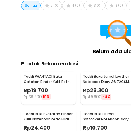
Semua
5
(
0
)
4
(
0
)
3
(
0
)
2
(
0
)
Kelengkapan Produk
Rincian yang Anda dapatkan untuk pembelian produk ini
1 x MINKYS Buku Catatan Harian 2024 Notebook Pla
Belum ada ul
Produk Rekomendasi
Toddi PHANTACI Buku
Toddi Buku Jurnal Leather
Catatan Binder Kulit Retro
Notebook Diary A6 72GSM
Leaf Kertas B7 - ZB-20
140 Halaman Blank - ZB-3
Rp
19.700
Rp
26.300
Rp
39.900
Rp
49.900
51%
48%
Toddi Buku Catatan Binder
Toddi Buku Jurnal
Kulit Notebook Retro Pirate
Softcover Notebook Diary
Compass - ZB-45
120GSM 96 Halaman Blank 
Rp
24.400
Rp
10.700
BQ-14