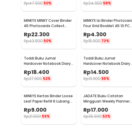
Rp
47.900
Rp
24.900
50%
58%
MINKYS MINKY Cover Binder
MINKYS Isi Binder Photocar
A5 Photocards Collect
Four Grid Booklet A5 10 PCS
Book Postcard Holder - 2021
- A2021
Rp
22.300
Rp
4.300
Rp
43.900
Rp
15.900
50%
73%
Toddi Buku Jurnal
Toddi Buku Jurnal
Hardcover Notebook Diary
Hardcover Notebook Diary
200 Halaman Lined A5 -
200 Halaman Lined A6 -
Rp
18.400
Rp
14.500
CW-38
CW-38
Rp
37.900
Rp
31.900
52%
55%
MINKYS Kertas Binder Loose
JADATE Buku Catatan
Leaf Paper Refill 6 Lubang
Mingguan Weekly Planner
A5 80 Pages Horizontal Line
Note 52 Sheets - Q046
Rp
9.000
Rp
17.000
- MY5
Rp
21.900
Rp
35.900
59%
53%