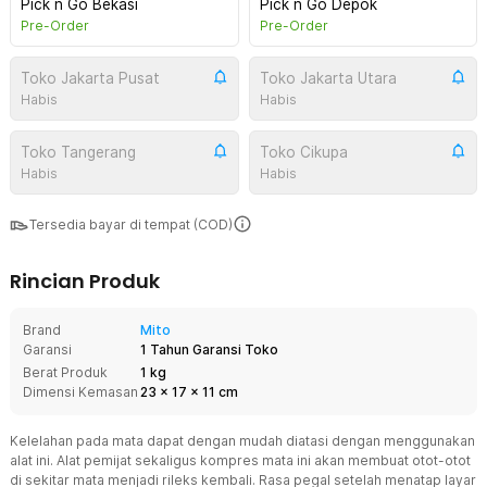
Pick n Go Bekasi
Pick n Go Depok
Pre-Order
Pre-Order
Toko Jakarta Pusat
Toko Jakarta Utara
Habis
Habis
Toko Tangerang
Toko Cikupa
Habis
Habis
Tersedia bayar di tempat (COD)
Rincian Produk
Brand
Mito
Garansi
1 Tahun Garansi Toko
Berat Produk
1 kg
Dimensi Kemasan
23
x
17
x
11
cm
Kelelahan pada mata dapat dengan mudah diatasi dengan menggunakan
alat ini. Alat pemijat sekaligus kompres mata ini akan membuat otot-otot
di sekitar mata menjadi rileks kembali. Rasa pegal setelah menatap layar