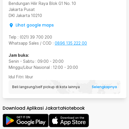
Bendungan Hilir Raya Blok G1 No. 10
Jakarta Pusat
DKI Jakarta
10210
Lihat google maps
Telp
:
(021) 39 700 200
Whatsapp Sales / COD
:
0896 135 222 00
Jam buka:
Senin - Sabtu
:
09:00
-
20:00
Minggu/Libur Nasional
:
12:00
-
20:00
Idul Fitri
: libur
Selengkapnya
Beli langsung/self pickup di kota lainnya
Download Aplikasi JakartaNotebook