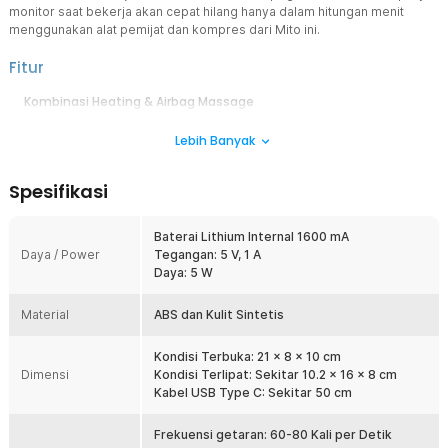
monitor saat bekerja akan cepat hilang hanya dalam hitungan menit
menggunakan alat pemijat dan kompres dari Mito ini.
Fitur
Kombinasi Heating & Airbag Massage
Dilengkapi teknologi kompres hangat dan pijatan airbag yang
Lebih Banyak
bekerja secara otomatis. Tekanan lembut membantu merilekskan
otot di sekitar mata. Sementara suhu hangat meningkatkan sirkulasi
darah dan mengurangi ketegangan. Memberikan sensasi seperti
Spesifikasi
terapi profesional di rumah.
Fitur Bluetooth Music untuk Relaksasi Lebih Maksimal
Baterai Lithium Internal 1600 mA
Hubungkan ke smartphone melalui Bluetooth dan nikmati musik
Daya / Power
Tegangan: 5 V, 1 A
favorit saat terapi. Musik membantu menciptakan suasana rileks
Daya: 5 W
dan nyaman. Kombinasi pijatan dan audio meningkatkan kualitas
relaksasi. Cocok digunakan sebelum tidur.
Material
ABS dan Kulit Sintetis
Indikator LCD
Terdapat indikator LCD yang berfungsi untuk memberi informasi
Kondisi Terbuka: 21 x 8 x 10 cm
seputar pemakaian. Anda dapat mengetahui mode yang sedang
Dimensi
Kondisi Terlipat: Sekitar 10.2 x 16 x 8 cm
atau Anda ingin atur ulang sesuai dengan kebutuhan.
Kabel USB Type C: Sekitar 50 cm
Desain Foldable Praktis & Portable
Dapat dilipat sehingga mudah disimpan dan dibawa ke mana saja.
Frekuensi getaran: 60-80 Kali per Detik
Tidak memakan banyak tempat di tas atau koper. Sangat cocok