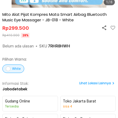
1 / 6
Mito Alat Pijat Kompres Mata Smart Airbag Bluetooth
Music Eye Massager - JB-018
-
White
Rp
299.500
Rp
410.900
28
%
Belum ada ulasan
•
SKU
7RHR8HWH
Pilihan Warna:
White
Lihat
Lokasi Lainnya
Informasi Stok:
Jabodetabek
Gudang Online
Toko Jakarta Barat
Tersedia
sisa
4