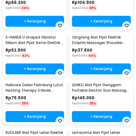
Rope - BD15
Machine Cupping - CP-6181
Rp
66.200
Rp
104.900
Rp
87.000
24%
Rp
167.900
38%
+ Keranjang
+ Keranjang
S-HANDE U shaped Vibrator
Qingfeng Alat Pijat Elektrik
Silikon Alat Pijat Getar Elektrik -
Dolphin Massager Shoulder
SHD-S058
Vibration USB - HK668
Rp
52.900
Rp
37.600
Rp
90.900
42%
Rp
66.900
44%
+ Keranjang
+ Keranjang
Hailicare Deker Pelindung Lutut
LEHIKO Alat Pijat Genggam
Heating Therapy 3 Mode
Portable Electric Gun Massage
Kneepad 1 PCS - 102
Rechargeable - KH-320
Rp
75.500
Rp
145.000
Rp
121.900
39%
Rp
219.900
35%
+ Keranjang
+ Keranjang
SUOLAER Alat Pijat Leher Elektrik
Lemecima Alat Pijat Leher