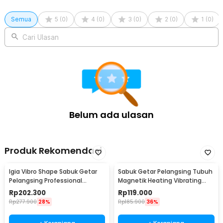
Semua
5
(
0
)
4
(
0
)
3
(
0
)
2
(
0
)
1
(
0
)
Cari Ulasan
Belum ada ulasan
Produk Rekomendasi
Igia Vibro Shape Sabuk Getar
Sabuk Getar Pelangsing Tubuh
Pelangsing Professional
Magnetik Heating Vibrating
Slimming 55W - MC0138
Belt Massager - X5
Rp
202.300
Rp
119.000
Rp
277.900
28%
Rp
185.900
36%