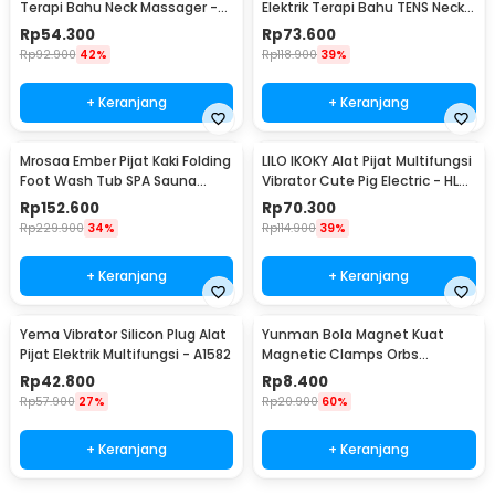
Terapi Bahu Neck Massager -
Elektrik Terapi Bahu TENS Neck
KS-996-1D
Massager - JT-808
Rp
54.300
Rp
73.600
Rp
92.900
42%
Rp
118.900
39%
+ Keranjang
+ Keranjang
Mrosaa Ember Pijat Kaki Folding
LILO IKOKY Alat Pijat Multifungsi
Foot Wash Tub SPA Sauna
Vibrator Cute Pig Electric - HL-
Massage Bucket - 7981
1907
Rp
152.600
Rp
70.300
Rp
229.900
34%
Rp
114.900
39%
+ Keranjang
+ Keranjang
Yema Vibrator Silicon Plug Alat
Yunman Bola Magnet Kuat
Pijat Elektrik Multifungsi - A1582
Magnetic Clamps Orbs
Multifungsi 1cm 2 PCS - BD05
Rp
42.800
Rp
8.400
Rp
57.900
27%
Rp
20.900
60%
+ Keranjang
+ Keranjang