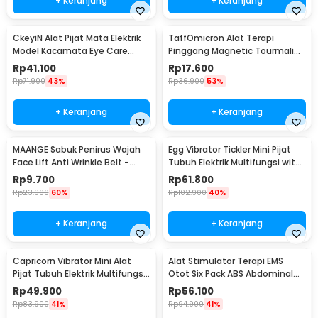
+ Keranjang
+ Keranjang
CkeyiN Alat Pijat Mata Elektrik
TaffOmicron Alat Terapi
Model Kacamata Eye Care
Pinggang Magnetic Tourmaline
Massager - MR818
Nylon Size L
Rp
41.100
Rp
17.600
Rp
71.900
43%
Rp
36.900
53%
+ Keranjang
+ Keranjang
MAANGE Sabuk Penirus Wajah
Egg Vibrator Tickler Mini Pijat
Face Lift Anti Wrinkle Belt -
Tubuh Elektrik Multifungsi with
TZ18
Remote - 11829
Rp
9.700
Rp
61.800
Rp
23.900
60%
Rp
102.900
40%
+ Keranjang
+ Keranjang
Capricorn Vibrator Mini Alat
Alat Stimulator Terapi EMS
Pijat Tubuh Elektrik Multifungsi
Otot Six Pack ABS Abdominal
- EL-025
Muscle - 068R2
Rp
49.900
Rp
56.100
Rp
83.900
41%
Rp
94.900
41%