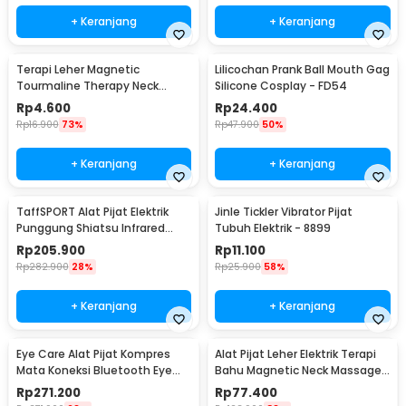
+ Keranjang
+ Keranjang
Terapi Leher Magnetic
Lilicochan Prank Ball Mouth Gag
Tourmaline Therapy Neck
Silicone Cosplay - FD54
Massager - DA-3484
Rp
4.600
Rp
24.400
Rp
16.900
73%
Rp
47.900
50%
+ Keranjang
+ Keranjang
TaffSPORT Alat Pijat Elektrik
Jinle Tickler Vibrator Pijat
Punggung Shiatsu Infrared
Tubuh Elektrik - 8899
Massager - 608
Rp
205.900
Rp
11.100
Rp
282.900
28%
Rp
25.900
58%
+ Keranjang
+ Keranjang
Eye Care Alat Pijat Kompres
Alat Pijat Leher Elektrik Terapi
Mata Koneksi Bluetooth Eye
Bahu Magnetic Neck Massager
Massager - H500
- HX-5880
Rp
271.200
Rp
77.400