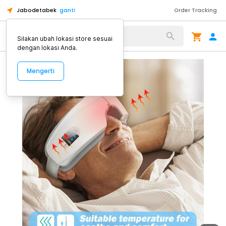
Jabodetabek
ganti
Order Tracking
Alat Kopi
Silakan ubah lokasi store sesuai
dengan lokasi Anda.
Mengerti