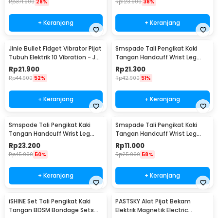
Rp
371.900
28%
Rp
123.900
38%
+ Keranjang
+ Keranjang
Jinle Bullet Fidget Vibrator Pijat
Smspade Tali Pengikat Kaki
Tubuh Elektrik 10 Vibration - J-
Tangan Handcuff Wrist Leg
010
BDSM - PCT4
Rp
21.900
Rp
21.300
Rp
44.900
52%
Rp
42.900
51%
+ Keranjang
+ Keranjang
Smspade Tali Pengikat Kaki
Smspade Tali Pengikat Kaki
Tangan Handcuff Wrist Leg
Tangan Handcuff Wrist Leg
BDSM - 00632
BDSM Bondage - PCT6
Rp
23.200
Rp
11.000
Rp
45.900
50%
Rp
25.900
58%
+ Keranjang
+ Keranjang
iSHINE Set Tali Pengikat Kaki
PASTSKY Alat Pijat Bekam
Tangan BDSM Bondage Sets
Elektrik Magnetik Electric