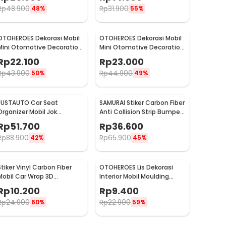
9L - ST-F38
Rp
48.900
Rp
31.900
48%
55%
OTOHEROES Dekorasi Mobil
OTOHEROES Dekorasi Mobil
Mini Otomotive Decoration
Mini Otomotive Decoration
Hygrometer - Q194
Thermometer - Q194
Rp
22.100
Rp
23.000
Rp
43.900
Rp
44.900
50%
49%
JUSTAUTO Car Seat
SAMURAI Stiker Carbon Fiber
Organizer Mobil Jok
Anti Collision Strip Bumper
Belakang Gantungan
Mobil 2.5M - TY354
Rp
51.700
Rp
36.600
Barang Tisu - Z-354
Rp
88.900
Rp
65.900
42%
45%
Stiker Vinyl Carbon Fiber
OTOHEROES Lis Dekorasi
Mobil Car Wrap 3D
Interior Mobil Moulding
Multifungsi 126 x 30 cm
Chrome Trim Strip 4M -
Rp
10.200
Rp
9.400
C3578
Rp
24.900
Rp
22.900
60%
59%