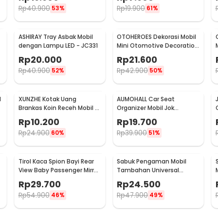
- XB-373
0010
Rp
40.900
Rp
19.900
53%
61%
ASHIRAY Tray Asbak Mobil
OTOHEROES Dekorasi Mobil
dengan Lampu LED - JC331
Mini Otomotive Decoration
1
Quartz Clock - Q194
Rp
20.000
Rp
21.600
Rp
40.900
Rp
42.900
52%
50%
l
XUNZHE Kotak Uang
AUMOHALL Car Seat
Brankas Koin Receh Mobil -
Organizer Mobil Jok
XN-1222
Belakang Gantungan
Rp
10.200
Rp
19.700
Barang Tisu - 0706
Rp
24.900
Rp
39.900
60%
51%
Tirol Kaca Spion Bayi Rear
Sabuk Pengaman Mobil
View Baby Passenger Mirror
Tambahan Universal
0
- T226
Safety Belt Extender - 2104
Rp
29.700
Rp
24.500
Rp
54.900
Rp
47.900
46%
49%