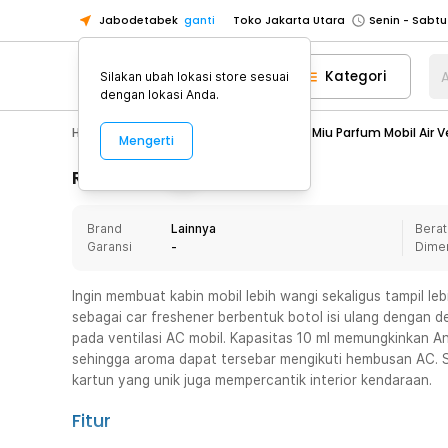
Jabodetabek
ganti
Toko Jakarta Utara
Toko Tangerang
Kategori
A
Silakan ubah lokasi store sesuai
Toko Cikupa
dengan lokasi Anda.
Pick n Go Jakarta Barat
Senin - J
Hobby
Mobil
Dekorasi Mobil
Miu Parfum Mobil Air 
Mengerti
Pick n Go Bekasi
Senin - Jumat (08
Pick n Go Depok
Senin - Jumat (08
Rincian Produk
Toko Jakarta Pusat
Senin - Sabtu
Brand
Lainnya
Berat
Toko Jakarta Barat
Senin - Sabtu
Garansi
-
Dime
Toko Jakarta Utara
Toko Tangerang
Ingin membuat kabin mobil lebih wangi sekaligus tampil leb
sebagai car freshener berbentuk botol isi ulang dengan de
Toko Cikupa
pada ventilasi AC mobil. Kapasitas 10 ml memungkinkan An
Pick n Go Jakarta Barat
Senin - J
sehingga aroma dapat tersebar mengikuti hembusan AC. S
kartun yang unik juga mempercantik interior kendaraan.
Pick n Go Bekasi
Senin - Jumat (08
Pick n Go Depok
Senin - Jumat (08
Fitur