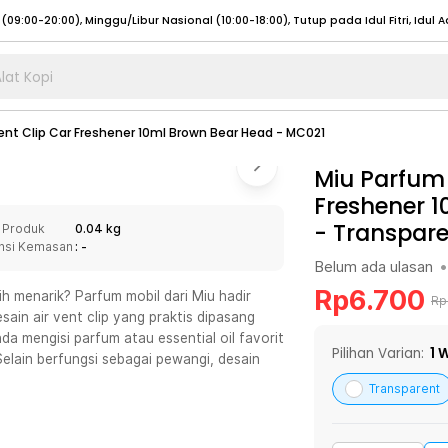
lat Kopi
umat (07:00 - 20:00), Sabtu - Minggu (08:00 - 20:00), Tutup pada Idul Fitri
Sele
Vent Clip Car Freshener 10ml Brown Bear Head - MC021
:00 - 20:00), Sabtu - Minggu/ Libur Nasional (08:00 - 17:00)
Selengkapnya
:00 - 20:00), Sabtu - Minggu/ Libur Nasional (08:00 - 17:00)
Miu Parfum 
Selengkapnya
Freshener 
 (09:00-20:00), Minggu/Libur Nasional (12:00-20:00), Tutup pada Idul Fitri
Sele
-
Transpare
 Produk
0.04 kg
 (09:00-20:00), Minggu/Libur Nasional (12:00-20:00), Tutup pada Idul Fitri
Sele
nsi Kemasan
: -
Belum ada ulasan
•
Rp
6.700
ih menarik? Parfum mobil dari Miu hadir
Rp
sain air vent clip yang praktis dipasang
da mengisi parfum atau essential oil favorit
umat (07:00 - 20:00), Sabtu - Minggu (08:00 - 20:00), Tutup pada Idul Fitri
Sele
Pilihan Varian:
1
W
elain berfungsi sebagai pewangi, desain
:00 - 20:00), Sabtu - Minggu/ Libur Nasional (08:00 - 17:00)
Selengkapnya
Transparent
:00 - 20:00), Sabtu - Minggu/ Libur Nasional (08:00 - 17:00)
Selengkapnya