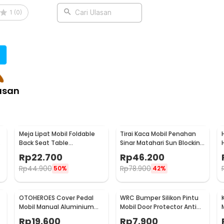
engisian maupun perawatan. Sangat cocok
1
(
0
)
Cari Ulasan
:
asan
Meja Lipat Mobil Foldable
Tirai Kaca Mobil Penahan
Back Seat Table
Sinar Matahari Sun Blocking
-
Multifunction Tray - JH-
Car Curtain 2 PCS - 851
Rp
22.700
Rp
46.200
924
Rp
44.900
Rp
78.900
50%
42%
OTOHEROES Cover Pedal
WRC Bumper Silikon Pintu
Mobil Manual Aluminium
Mobil Door Protector Anti
-
Gas Rem Kopling Universal
Bentur Gores 4 PCS - HT-
Rp
19.600
Rp
7.900