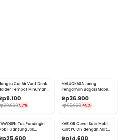
Hengtu Car Air Vent Drink
MALUOKASA Jaring
Holder Tempat Minuman
Pengaman Bagasi Mobil
Kaleng Mobil - KMS-53
Car Trunk Cargo Net
Rp
9.100
Rp
36.900
120x40cm - QM4051
Rp
20.900
Rp
65.900
57%
45%
KAWOSEN Tas Pendingin
KARLOR Cover Setir Mobil
Mobil Gantung Jok
Kulit PU DIY dengan Alat
Belakang Cooler Organizer
Jahit 32cm - V10
Rp
25.600
Rp
14.600