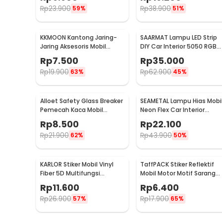
KMS-933
W2C
Rp
23.900
Rp
38.900
59%
51%
KKMOON Kantong Jaring-
SAARMAT Lampu LED Strip
Jaring Aksesoris Mobil
DIY Car Interior 5050 RGB
19x8cm - KMS-6888
dan Remot Kontrol - APWD
Rp
7.500
Rp
35.000
Rp
19.900
Rp
62.900
63%
45%
Alloet Safety Glass Breaker
SEAMETAL Lampu Hias Mobi
Pemecah Kaca Mobil
Neon Flex Car Interior
Multifungsi - OD-0173
Cigarette Plug 12V 3M -
Rp
8.500
Rp
22.100
TB307
Rp
21.900
Rp
43.900
62%
50%
KARLOR Stiker Mobil Vinyl
TaffPACK Stiker Reflektif
Fiber 5D Multifungsi
Mobil Motor Motif Sarang
152x10cm - TAA749
Lebah 300 x 5 CM - ZA580
Rp
11.600
Rp
6.400
Rp
26.900
Rp
17.900
57%
65%