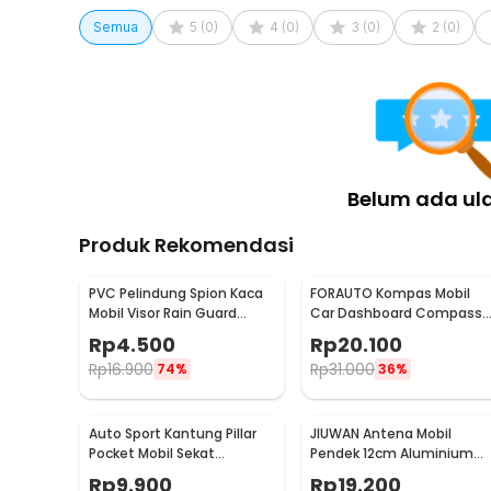
ventilasi AC. Desain sederhana memudahkan proses p
Semua
5
(
0
)
4
(
0
)
3
(
0
)
2
(
0
)
digunakan sebagai wadah parfum mobil harian.
Kelengkapan Produk
Rincian yang Anda dapatkan untuk pembelian produk ini
1 x Botol Parfum
1 x Klip
Belum ada ul
1 x Stik Kayu
Produk Rekomendasi
PVC Pelindung Spion Kaca
FORAUTO Kompas Mobil
Mobil Visor Rain Guard
Car Dashboard Compass
Flexible 2 PCS - BH030
and Thermometer - C288
Rp
4.500
Rp
20.100
5
Rp
16.900
Rp
31.000
74%
36%
Auto Sport Kantung Pillar
JIUWAN Antena Mobil
Pocket Mobil Sekat
Pendek 12cm Aluminium
Penyimpanan Barang -
Universal FM AM Ulir M5 M6 
Rp
9.900
Rp
19.200