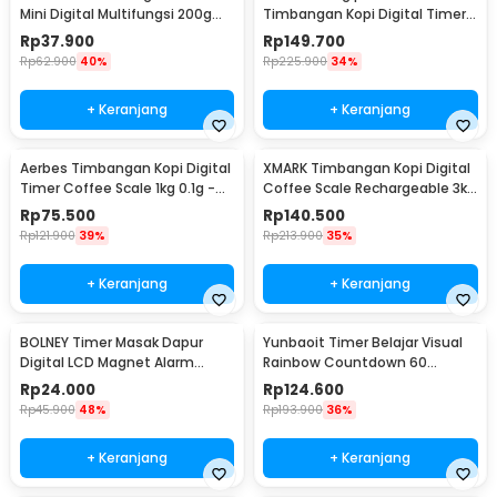
Mini Digital Multifungsi 200g
Timbangan Kopi Digital Timer
0.01g - ATP136
Coffee Scale 2kg 0.1g - CN668
Rp
37.900
Rp
149.700
Rp
62.900
40%
Rp
225.900
34%
+ Keranjang
+ Keranjang
Aerbes Timbangan Kopi Digital
XMARK Timbangan Kopi Digital
Timer Coffee Scale 1kg 0.1g -
Coffee Scale Rechargeable 3kg
CX1000G
0.1g - CX-3
Rp
75.500
Rp
140.500
Rp
121.900
39%
Rp
213.900
35%
+ Keranjang
+ Keranjang
BOLNEY Timer Masak Dapur
Yunbaoit Timer Belajar Visual
Digital LCD Magnet Alarm
Rainbow Countdown 60
Kitchen Countdown - ST5026
Minutes - VT01
Rp
24.000
Rp
124.600
Rp
45.900
48%
Rp
193.900
36%
+ Keranjang
+ Keranjang