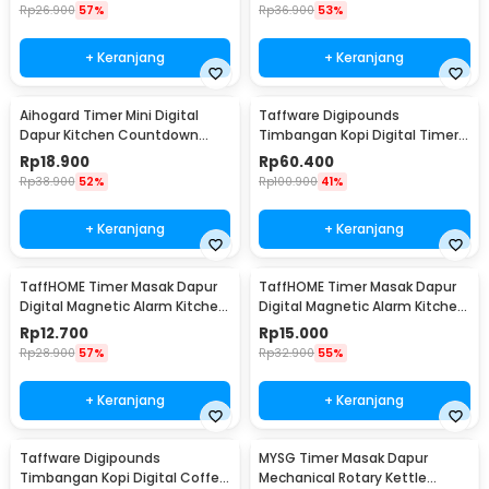
Rp
26.900
57%
Rp
36.900
53%
+ Keranjang
+ Keranjang
Aihogard Timer Mini Digital
Taffware Digipounds
Dapur Kitchen Countdown
Timbangan Kopi Digital Timer
Timer - II5
Coffee Scale 0.1g 5kg - MS-K07
Rp
18.900
Rp
60.400
Rp
38.900
52%
Rp
100.900
41%
+ Keranjang
+ Keranjang
TaffHOME Timer Masak Dapur
TaffHOME Timer Masak Dapur
Digital Magnetic Alarm Kitchen
Digital Magnetic Alarm Kitchen
Countdown - JS-113
Countdown - T10
Rp
12.700
Rp
15.000
Rp
28.900
57%
Rp
32.900
55%
+ Keranjang
+ Keranjang
Taffware Digipounds
MYSG Timer Masak Dapur
Timbangan Kopi Digital Coffee
Mechanical Rotary Kettle