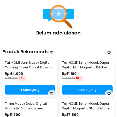
Belum ada ulasan
Produk Rekomendasi
TaffHOME Jam Masak Digital
TaffHOME Timer Masak Dapur
Cooking Timer Count Down -
Digital Mini Magnetic Kitchen
DC101
Countdown - 704AAB
Rp
44.000
Rp
11.100
Rp
75.900
43%
Rp
25.900
58%
+ Keranjang
+ Keranjang
Timer Masak Dapur Digital
TaffHOME Timer Masak Dapur
Magnetic Alarm Kitchen
Digital Magnetic Stand Kitchen
Countdown - DOL-118
Countdown - JS-183
Rp
11.700
Rp
17.500