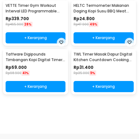
VETTE Timer Gym Workout
HELTC Termometer Makanan
Interval LED Programmable
Daging Kopi Susu BBQ Meat
Remote Control - VT-40
Temperature Analog - EC1
Rp
339.700
Rp
24.800
Rp
465.900
28%
Rp
47.900
49%
+ Keranjang
+ Keranjang
Taffware Digipounds
TWL Timer Masak Dapur Digital
Timbangan Kopi Digital Timer
Kitchen Countdown Cooking
Coffee Scale 0.1g 3kg - MS-K07
Reminder - T-1
Rp
59.000
Rp
31.400
Rp
98.900
41%
Rp
35.000
11%
+ Keranjang
+ Keranjang
Beli Sekarang