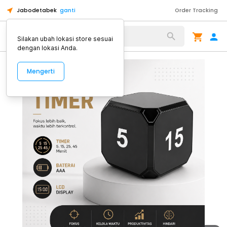
Jabodetabek
ganti
Order Tracking
Alat Kopi
Silakan ubah lokasi store sesuai
dengan lokasi Anda.
Mengerti