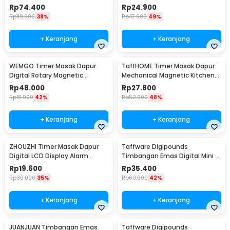
Scale 3kg 0.1-1g - EK6002
Kitchen Countdown - M-63
Rp
74.400
Rp
24.900
Rp
119.900
38%
Rp
47.900
49%
+ Keranjang
+ Keranjang
WEMGO Timer Masak Dapur
TaffHOME Timer Masak Dapur
Digital Rotary Magnetic
Mechanical Magnetic Kitchen
Kitchen Countdown - H-217
Countdown - QR-60
Rp
48.000
Rp
27.800
Rp
81.900
42%
Rp
52.900
48%
+ Keranjang
+ Keranjang
ZHOUZHI Timer Masak Dapur
Taffware Digipounds
Digital LCD Display Alarm
Timbangan Emas Digital Mini 7
Kitchen Countdown - ZK-2206
Units 0.01g 500g - CX-88
Rp
19.600
Rp
35.400
Rp
30.000
35%
Rp
60.900
42%
+ Keranjang
+ Keranjang
JUANJUAN Timbangan Emas
Taffware Digipounds