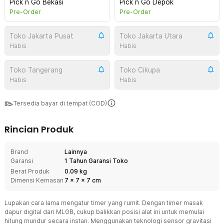
Pick n Go Bekasi
Pick n Go Depok
Pre-Order
Pre-Order
Toko Jakarta Pusat
Toko Jakarta Utara
Habis
Habis
Toko Tangerang
Toko Cikupa
Habis
Habis
Tersedia bayar di tempat (COD)
Rincian Produk
Brand
Lainnya
Garansi
1 Tahun Garansi Toko
Berat Produk
0.09 kg
Dimensi Kemasan
7
x
7
x
7
cm
Lupakan cara lama mengatur timer yang rumit. Dengan timer masak
dapur digital dari MLGB, cukup balikkan posisi alat ini untuk memulai
hitung mundur secara instan. Menggunakan teknologi sensor gravitasi