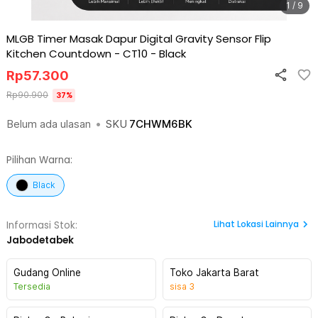
1 / 9
MLGB Timer Masak Dapur Digital Gravity Sensor Flip
Kitchen Countdown - CT10
-
Black
Rp
57.300
Rp
90.900
37
%
Belum ada ulasan
•
SKU
7CHWM6BK
Pilihan Warna:
Black
Lihat
Lokasi Lainnya
Informasi Stok:
Jabodetabek
Gudang Online
Toko Jakarta Barat
Tersedia
sisa
3