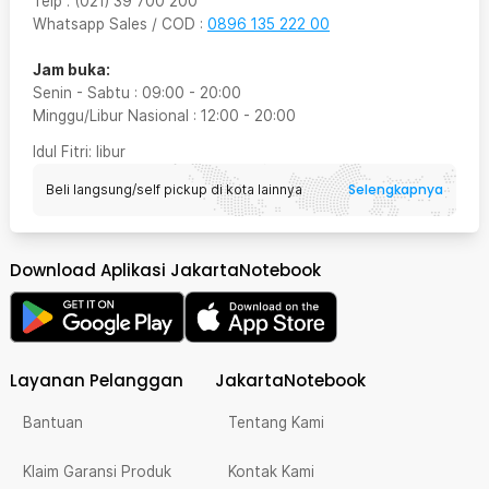
Telp
:
(021) 39 700 200
Whatsapp Sales / COD
:
0896 135 222 00
Jam buka:
Senin - Sabtu
:
09:00
-
20:00
Minggu/Libur Nasional
:
12:00
-
20:00
Idul Fitri
: libur
Selengkapnya
Beli langsung/self pickup di kota lainnya
Download Aplikasi JakartaNotebook
Layanan Pelanggan
JakartaNotebook
Bantuan
Tentang Kami
Klaim Garansi Produk
Kontak Kami