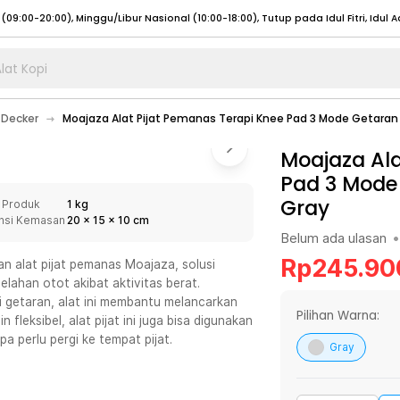
lat Kopi
umat (07:00 - 20:00), Sabtu - Minggu (08:00 - 20:00), Tutup pada Idul Fitri
Sele
 Decker
Moajaza Alat Pijat Pemanas Terapi Knee Pad 3 Mode Getar
:00 - 20:00), Sabtu - Minggu/ Libur Nasional (08:00 - 17:00)
Selengkapnya
:00 - 20:00), Sabtu - Minggu/ Libur Nasional (08:00 - 17:00)
Moajaza Ala
Selengkapnya
Pad 3 Mode
 (09:00-20:00), Minggu/Libur Nasional (12:00-20:00), Tutup pada Idul Fitri
Sele
Gray
 Produk
1 kg
 (09:00-20:00), Minggu/Libur Nasional (12:00-20:00), Tutup pada Idul Fitri
Sele
nsi Kemasan
20
x
15
x
10
cm
Belum ada ulasan
•
Rp
245.90
 alat pijat pemanas Moajaza, solusi
elahan otot akibat aktivitas berat.
 getaran, alat ini membantu melancarkan
umat (07:00 - 20:00), Sabtu - Minggu (08:00 - 20:00), Tutup pada Idul Fitri
Sele
Pilihan Warna:
fleksibel, alat pijat ini juga bisa digunakan
a perlu pergi ke tempat pijat.
:00 - 20:00), Sabtu - Minggu/ Libur Nasional (08:00 - 17:00)
Selengkapnya
Gray
:00 - 20:00), Sabtu - Minggu/ Libur Nasional (08:00 - 17:00)
Selengkapnya