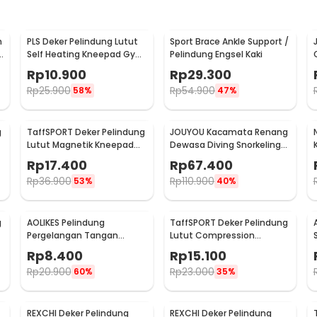
m
PLS Deker Pelindung Lutut
Sport Brace Ankle Support /
d
Self Heating Kneepad Gym
Pelindung Engsel Kaki
Fitness 2 PCS
Rp
10.900
Rp
29.300
Rp
25.900
Rp
54.900
58%
47%
g
TaffSPORT Deker Pelindung
JOUYOU Kacamata Renang
Lutut Magnetik Kneepad
Dewasa Diving Snorkeling
Gym Fitness 1 Pair 86cm -
Anti Fog UV Protection -
Rp
17.400
Rp
67.400
A-7720
E0735
Rp
36.900
Rp
110.900
53%
40%
g
AOLIKES Pelindung
TaffSPORT Deker Pelindung
Pergelangan Tangan
Lutut Compression
S
Support Fitness Olahraga -
Kneepad Gym Fitness 1 PCS
Rp
8.400
Rp
15.100
1526
XL - SS7
Rp
20.900
Rp
23.000
60%
35%
REXCHI Deker Pelindung
REXCHI Deker Pelindung