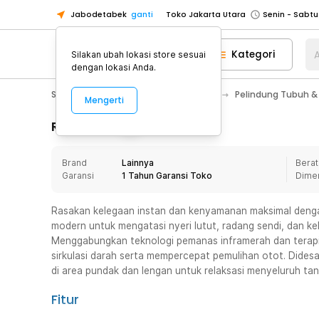
Jabodetabek
ganti
Toko Jakarta Utara
Toko Tangerang
Kategori
A
Silakan ubah lokasi store sesuai
Toko Cikupa
dengan lokasi Anda.
Pick n Go Jakarta Barat
Senin - J
Sport & Outdoor
Pelindung Tubuh
Pelindung Tubuh &
Mengerti
Pick n Go Bekasi
Senin - Jumat (08
Pick n Go Depok
Senin - Jumat (08
Rincian Produk
Toko Jakarta Pusat
Senin - Sabtu
Brand
Lainnya
Berat
Toko Jakarta Barat
Senin - Sabtu
Garansi
1 Tahun Garansi Toko
Dime
Toko Jakarta Utara
Toko Tangerang
Rasakan kelegaan instan dan kenyamanan maksimal dengan
modern untuk mengatasi nyeri lutut, radang sendi, dan kel
Toko Cikupa
Menggabungkan teknologi pemanas inframerah dan terapi
Pick n Go Jakarta Barat
Senin - J
sirkulasi darah serta mempercepat pemulihan otot. Didesain 
di area pundak dan lengan untuk relaksasi menyeluruh tanp
Pick n Go Bekasi
Senin - Jumat (08
Pick n Go Depok
Senin - Jumat (08
Fitur