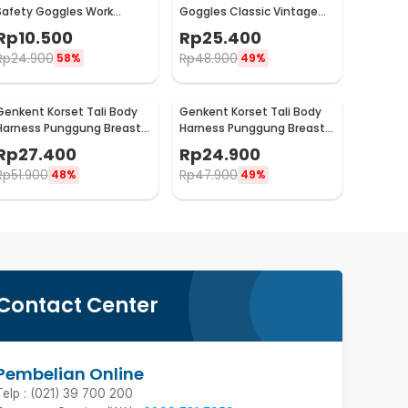
Safety Goggles Work
Goggles Classic Vintage
Laboratory Eyewear - LE979
Harley UV Protection -
Rp
10.500
Rp
25.400
ND1008
Rp
24.900
Rp
48.900
58%
49%
Genkent Korset Tali Body
Genkent Korset Tali Body
Harness Punggung Breast
Harness Punggung Breast
Support M - BBJ-16
Support L - BBJ-16
Rp
27.400
Rp
24.900
Rp
51.900
Rp
47.900
48%
49%
Contact Center
Pembelian Online
Telp : (021) 39 700 200