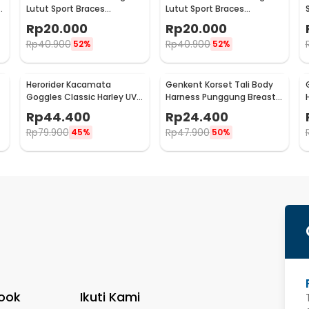
Lutut Sport Braces
Lutut Sport Braces
Kneepad Gym Fitness 1 PCS
Kneepad Gym Fitness 1 PCS
Rp
20.000
Rp
20.000
L - HX002
XL - HX002
Rp
40.900
Rp
40.900
52%
52%
Herorider Kacamata
Genkent Korset Tali Body
Goggles Classic Harley UV
Harness Punggung Breast
Protection - 812
Support S - BBJ-16
Rp
44.400
Rp
24.400
Rp
79.900
Rp
47.900
45%
50%
ook
Ikuti Kami