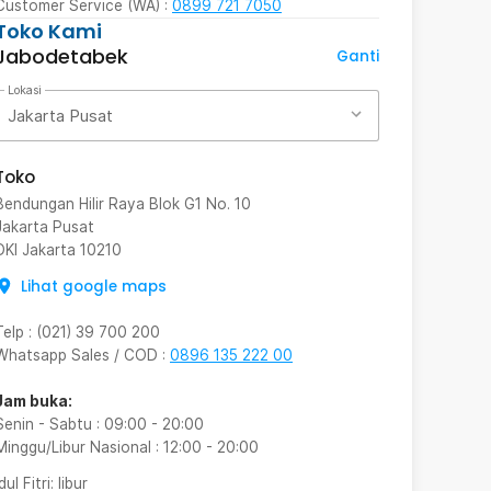
Customer Service (WA) :
0899 721 7050
Toko Kami
Jabodetabek
Ganti
Lokasi
Jakarta Pusat
Toko
Bendungan Hilir Raya Blok G1 No. 10
Jakarta Pusat
DKI Jakarta
10210
Lihat google maps
Telp
:
(021) 39 700 200
Whatsapp Sales / COD
:
0896 135 222 00
Jam buka:
Senin - Sabtu
:
09:00
-
20:00
Minggu/Libur Nasional
:
12:00
-
20:00
Idul Fitri
: libur