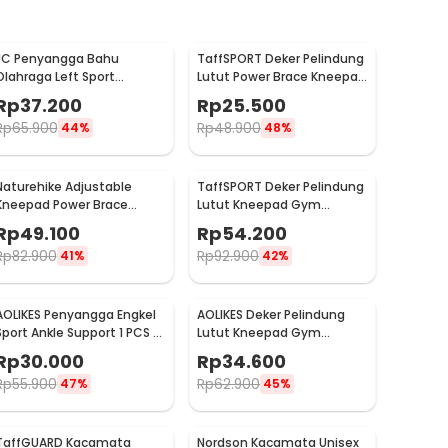
JC Penyangga Bahu
TaffSPORT Deker Pelindung
Olahraga Left Sport
Lutut Power Brace Kneepad
Shoulder Pad Polyester -
Gym Fitness 1 PCS - A-0512
Rp
37.200
Rp
25.500
A0789
Rp
65.900
Rp
48.900
44%
48%
Naturehike Adjustable
TaffSPORT Deker Pelindung
Kneepad Power Brace
Lutut Kneepad Gym
Outdoor Hiking - NH15A001-
Fitness 1 PCS
Rp
49.100
Rp
54.200
M
Rp
82.900
Rp
92.900
41%
42%
AOLIKES Penyangga Engkel
AOLIKES Deker Pelindung
Sport Ankle Support 1 PCS -
Lutut Kneepad Gym
4546
Fitness 1 PCS L - A-7720
Rp
30.000
Rp
34.600
Rp
55.900
Rp
62.900
47%
45%
TaffGUARD Kacamata
Nordson Kacamata Unisex