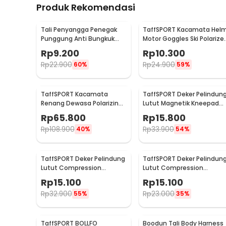
Produk Rekomendasi
Tali Penyangga Penegak
TaffSPORT Kacamata Hel
Punggung Anti Bungkuk
Motor Goggles Ski Polarize
Posture Corrector Size S
UV400 Windproof - X400
Rp
9.200
Rp
10.300
Rp
22.900
Rp
24.900
60%
59%
TaffSPORT Kacamata
TaffSPORT Deker Pelindun
Renang Dewasa Polarizing
Lutut Magnetik Kneepad
Anti Fog UV Protection -
Gym Fitness 1 Pair 70cm -
Rp
65.800
Rp
15.800
GOG-3610
A-7720
Rp
108.900
Rp
33.900
40%
54%
TaffSPORT Deker Pelindung
TaffSPORT Deker Pelindun
Lutut Compression
Lutut Compression
Kneepad Gym Fitness 1 PCS
Kneepad Gym Fitness 1 PC
Rp
15.100
Rp
15.100
M - SS7
L - SS7
Rp
32.900
Rp
23.000
55%
35%
TaffSPORT BOLLFO
Boodun Tali Body Harness