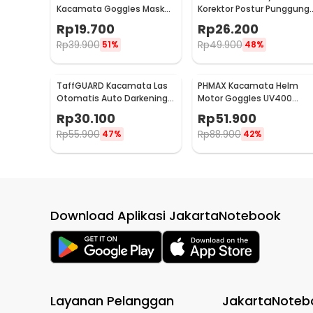
Kacamata Goggles Mask
Korektor Postur Punggung
Motor Retro Windproof -
Size M - BBJ-15
Rp
19.700
Rp
26.200
MT-04
Rp
39.900
Rp
49.900
51%
48%
TaffGUARD Kacamata Las
PHMAX Kacamata Helm
Otomatis Auto Darkening
Motor Goggles UV400
Soldering Goggles - 5100B
Protection Windproof - A4
Rp
30.100
Rp
51.900
Rp
55.900
Rp
88.900
47%
42%
Download Aplikasi JakartaNotebook
Layanan Pelanggan
JakartaNoteb