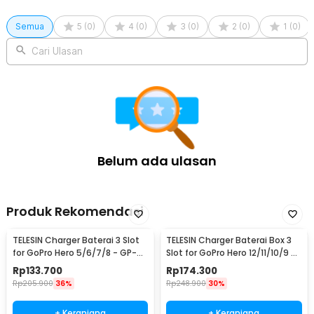
1 x Screw
1 x Pouch
Semua
5
(
0
)
4
(
0
)
3
(
0
)
2
(
0
)
1
(
0
)
1 x Set Anti Fog Sheets
1 x Panduan Penggunaan
Cari Ulasan
Belum ada ulasan
Produk Rekomendasi
TELESIN Charger Baterai 3 Slot
TELESIN Charger Baterai Box 3
for GoPro Hero 5/6/7/8 - GP-
Slot for GoPro Hero 12/11/10/9 -
BCG-502
GP-BCG-901
Rp
133.700
Rp
174.300
Rp
205.900
36%
Rp
248.900
30%
+ Keranjang
+ Keranjang