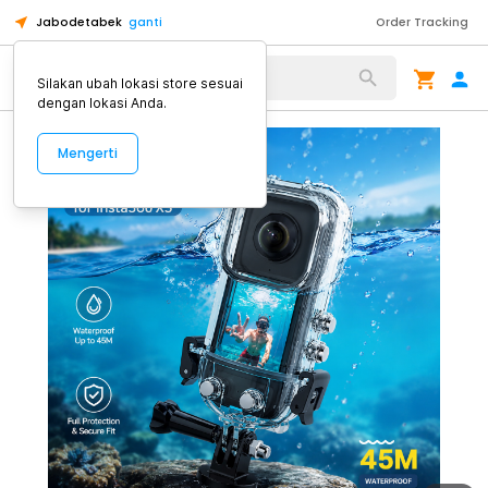
Jabodetabek
ganti
Order Tracking
Alat Kopi
Silakan ubah lokasi store sesuai
dengan lokasi Anda.
Mengerti