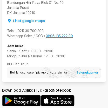
Bendungan Hilir Raya Blok G1 No. 10
Jakarta Pusat
DKI Jakarta
10210
Lihat google maps
Telp
:
(021) 39 700 200
Whatsapp Sales / COD
:
0896 135 222 00
Jam buka:
Senin - Sabtu
:
09:00
-
20:00
Minggu/Libur Nasional
:
12:00
-
20:00
Idul Fitri
: libur
Selengkapnya
Beli langsung/self pickup di kota lainnya
Download Aplikasi JakartaNotebook