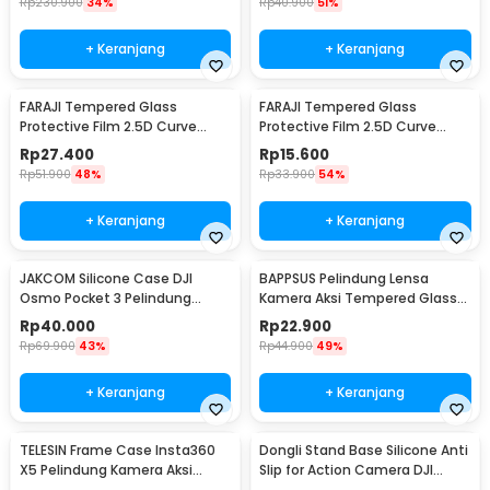
Rp
230.900
34%
Rp
40.900
51%
+ Keranjang
+ Keranjang
FARAJI Tempered Glass
FARAJI Tempered Glass
Protective Film 2.5D Curve
Protective Film 2.5D Curve
Insta360 Ace Pro2 - FR-25
Insta360 Ace Pro2 - FR-26
Rp
27.400
Rp
15.600
Rp
51.900
48%
Rp
33.900
54%
+ Keranjang
+ Keranjang
JAKCOM Silicone Case DJI
BAPPSUS Pelindung Lensa
Osmo Pocket 3 Pelindung
Kamera Aksi Tempered Glass
Kamera Silikon - JK-30
for Insta360 GO3s - BPS-30
Rp
40.000
Rp
22.900
Rp
69.900
43%
Rp
44.900
49%
+ Keranjang
+ Keranjang
TELESIN Frame Case Insta360
Dongli Stand Base Silicone Anti
X5 Pelindung Kamera Aksi
Slip for Action Camera DJI
Cage Protection - S6-FMS-19-
Pocket 3 - D-50