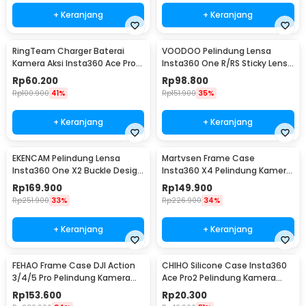
+ Keranjang
+ Keranjang
RingTeam Charger Baterai
VOODOO Pelindung Lensa
Kamera Aksi Insta360 Ace Pro
Insta360 One R/RS Sticky Lens
LED 2 Slot - RT-001
Guard Protector - VD105
Rp
60.200
Rp
98.800
Rp
100.900
41%
Rp
151.900
35%
+ Keranjang
+ Keranjang
EKENCAM Pelindung Lensa
Martvsen Frame Case
Insta360 One X2 Buckle Design
Insta360 X4 Pelindung Kamera
Lens Protector - KC120
Aksi Shockproof - MT-X4
Rp
169.900
Rp
149.900
Rp
251.900
33%
Rp
226.900
34%
+ Keranjang
+ Keranjang
FEHAO Frame Case DJI Action
CHIHO Silicone Case Insta360
3/4/5 Pro Pelindung Kamera
Ace Pro2 Pelindung Kamera
Aksi Shockproof - F45
Silikon - CH2
Rp
153.600
Rp
20.300