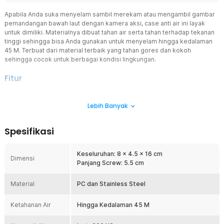
Apabila Anda suka menyelam sambil merekam atau mengambil gambar
pemandangan bawah laut dengan kamera aksi, case anti air ini layak
untuk dimiliki. Materialnya dibuat tahan air serta tahan terhadap tekanan
tinggi sehingga bisa Anda gunakan untuk menyelam hingga kedalaman
45 M. Terbuat dari material terbaik yang tahan gores dan kokoh
sehingga cocok untuk berbagai kondisi lingkungan.
Fitur
Rekam Aksi Tanpa Batasan
Lebih Banyak
Jika Anda senang bermain dengan air dan ingin mengabadikannya
menggunakan kamera aksi Insta360 X3, Anda bisa menggunakan
casing anti air ini. Casing yang satu ini dirancang untuk memberikan
Spesifikasi
perlindungan yang maksimal di dalam air karena dibekali dengan
kunci kuat dan cincin kedap air. Jadi dipastikan tidak akan ada air
yang masuk ke dalam casing sehingga keamanannya terjamin.
Keseluruhan: 8 x 4.5 x 16 cm
Dimensi
Panjang Screw: 5.5 cm
Dapatkan Hasil Gambar yang Jernih
Anda mungkin sering mendapatkan hasil yang tak maksimal ketika
Material
merekam di dalam air. Dengan menggunakan casing anti air, Anda
PC dan Stainless Steel
akan mendapatkan tangkapan gambar yang jernih. Ini berkat lensa
dengan multi-layer coating yang mampu meningkatkan transmisi
Ketahanan Air
Hingga Kedalaman 45 M
cahaya sehingga gambar lebih terang dan tajam.