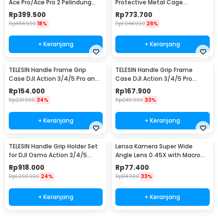
Ace Pro/Ace Pro 2 Pelindung
Protective Metal Cage
Kamera - S6-FMS-32-TIS
Insta360 Ace Pro / Pro 2 - S6-
Rp
399.500
Rp
773.700
FMS-31-TIS
Rp
484.900
18%
Rp
1.044.900
26%
+ Keranjang
+ Keranjang
TELESIN Handle Frame Grip
TELESIN Handle Grip Frame
Case DJI Action 3/4/5 Pro and
Case DJI Action 3/4/5 Pro
DJI Metal Cage - S6-FMS-24-
Pelindung Kamera - S6-FMS-
Rp
154.000
Rp
167.900
TDJ
23-TDJ
Rp
231.900
34%
Rp
249.900
33%
+ Keranjang
+ Keranjang
TELESIN Handle Grip Holder Set
Lensa Kamera Super Wide
for DJI Osmo Action 3/4/5
Angle Lens 0.45X with Macro
Metal Cage - S6-FMS-22-TDJ
58mm for Canon - S-DAL-0001
Rp
918.000
Rp
77.400
Rp
1.200.000
24%
Rp
114.900
33%
+ Keranjang
+ Keranjang