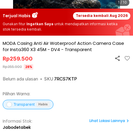
1 / 10
Terjual Habis
Tersedia kembali
Aug 2026
Gunakan fitur
Ingatkan Saya
untuk mendapatkan informasi ketika
stok tersedia kembali.
MODA Casing Anti Air Waterproof Action Camera Case
for Insta360 X3 45M - DV4
-
Transparent
Rp
259.500
Rp
355.900
28
%
Belum ada ulasan
•
SKU
7RCS7KTP
Pilihan Warna:
Transparent
Habis
Lihat
Lokasi Lainnya
Informasi Stok:
Jabodetabek