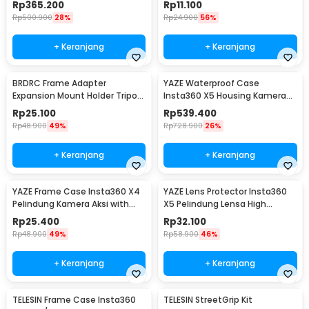
Rp
365.200
Rp
11.100
TIS
Rp
500.900
28%
Rp
24.900
56%
+ Keranjang
+ Keranjang
BRDRC Frame Adapter
YAZE Waterproof Case
Expansion Mount Holder Tripod
Insta360 X5 Housing Kamera
DJI OSMO Pocket 3 - BR1
Anti Air 50M - I3X5
Rp
25.100
Rp
539.400
Rp
48.900
49%
Rp
728.900
26%
+ Keranjang
+ Keranjang
YAZE Frame Case Insta360 X4
YAZE Lens Protector Insta360
Pelindung Kamera Aksi with
X5 Pelindung Lensa High
Cold Shoe - I3X4I
Transparency - I3X5L
Rp
25.400
Rp
32.100
Rp
48.900
49%
Rp
58.900
46%
+ Keranjang
+ Keranjang
TELESIN Frame Case Insta360
TELESIN StreetGrip Kit