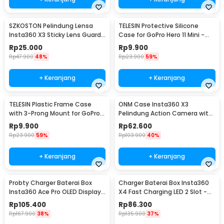
SZKOSTON Pelindung Lensa
TELESIN Protective Silicone
Insta360 X3 Sticky Lens Guard
Case for GoPro Hero 11 Mini -
Protector - SKX3
SPS-001
Rp
25.000
Rp
9.900
Rp
47.900
48%
Rp
23.900
59%
+ Keranjang
+ Keranjang
TELESIN Plastic Frame Case
ONM Case Insta360 X3
with 3-Prong Mount for GoPro
Pelindung Action Camera with
HERO11 Mini - FMS-002
Lens Cap Protector - ONM-X3
Rp
9.900
Rp
62.600
Rp
23.900
59%
Rp
103.900
40%
+ Keranjang
+ Keranjang
Probty Charger Baterai Box
Charger Baterai Box Insta360
Insta360 Ace Pro OLED Display
X4 Fast Charging LED 2 Slot -
3 Slot - PRO-001
CH2-X4-02
Rp
105.400
Rp
86.300
Rp
167.900
38%
Rp
135.900
37%