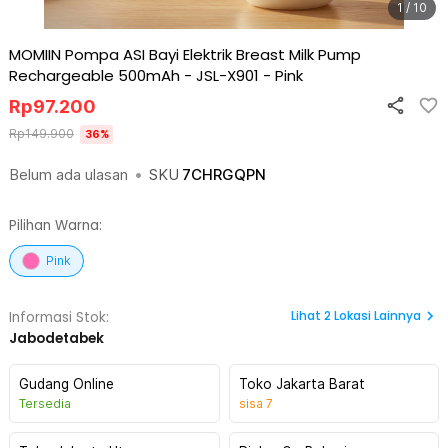
1 / 10
MOMIIN Pompa ASI Bayi Elektrik Breast Milk Pump
Rechargeable 500mAh - JSL-X901
-
Pink
Rp
97.200
Rp
149.900
36
%
Belum ada ulasan
•
SKU
7CHRGQPN
Pilihan Warna:
Pink
Lihat
2
Lokasi Lainnya
Informasi Stok:
Jabodetabek
Gudang Online
Toko Jakarta Barat
Tersedia
sisa
7