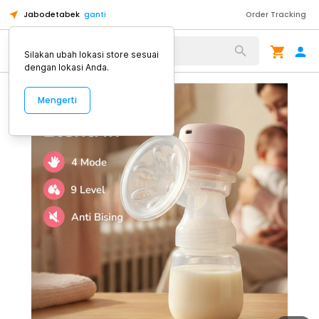
Jabodetabek
ganti
Order Tracking
Alat Kopi
Silakan ubah lokasi store sesuai
dengan lokasi Anda.
Mengerti