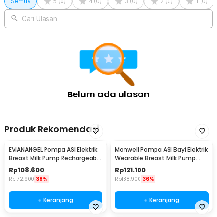
Semua
5
(
0
)
4
(
0
)
3
(
0
)
2
(
0
)
1
(
0
)
Cari Ulasan
Belum ada ulasan
Produk Rekomendasi
EVIANANGEL Pompa ASI Elektrik
Monwell Pompa ASI Bayi Elektrik
Breast Milk Pump Rechargeable
Wearable Breast Milk Pump
800mAh - Q2
200ml - NYK02
Rp
108.600
Rp
121.100
Rp
172.900
38%
Rp
188.900
36%
+ Keranjang
+ Keranjang