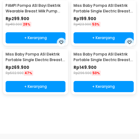
PAMPI Pompa ASI Bayi Elektrik
Miss Baby Pompa ASI Elektrik
Wearable Breast Milk Pump
Portable Single Electric Breast
180ml - S21
Pump - MY-375
Rp
299.900
Rp
199.900
Rp
410.900
28%
Rp
423.900
53%
+ Keranjang
+ Keranjang
Miss Baby Pompa ASI Elektrik
Miss Baby Pompa ASI Elektrik
Portable Single Electric Breast
Portable Single Electric Breast
Pump - MY382
Pump - MY-385
Rp
269.900
Rp
149.900
Rp
502.900
47%
Rp
296.900
50%
+ Keranjang
+ Keranjang
Beli Sekarang