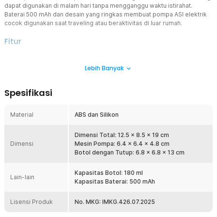
dapat digunakan di malam hari tanpa mengganggu waktu istirahat.
Baterai 500 mAh dan desain yang ringkas membuat pompa ASI elektrik
cocok digunakan saat traveling atau beraktivitas di luar rumah.
Fitur
Mode Hisap Fleksibel
Lebih Banyak
Pompa ASI elektrik dilengkapi 4 mode, yaitu Stimulasi, Pompa, Pijat,
dan Pompa Intens. Setiap mode memiliki 9 level intensitas yang
dapat disesuaikan untuk menstimulasi produksi ASI.
Spesifikasi
Tenang Tanpa Gangguan
Menggunakan mesin generasi terbaru yang anti bising pompa ASI
Material
ABS dan Silikon
elektrik ini bekerja sangat halus. Aman digunakan saat malam hari
tanpa mengganggu waktu tidur bayi.
Dimensi Total: 12.5 x 8.5 x 19 cm
Lembut dan Nyaman
Dimensi
Mesin Pompa: 6.4 x 6.4 x 4.8 cm
Corong silikon lembut yang fleksibel dan nyaman, mengurangi
Botol dengan Tutup: 6.8 x 6.8 x 13 cm
risiko iritasi dan luka. Botol penampung dari bahan ABS food-grade
aman untuk menyimpan ASI karena tidak melepaskan zat
Kapasitas Botol: 180 ml
berbahaya.
Lain-lain
Kapasitas Baterai: 500 mAh
Rechargeable Praktis
Menggunakan pompa ASI elektrik kapan saja lebih praktis berkat
Lisensi Produk
No. MKG: IMKG.426.07.2025
baterai rechargeable 500 mAh. Isi ulang daya dengan kabel type C
dan pompa siap digunakan kapan saja. Praktis untuk traveling dan