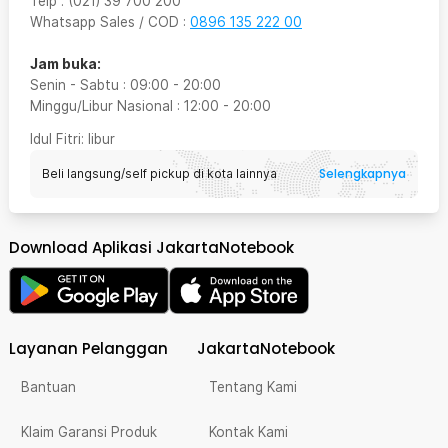
Telp
:
(021) 39 700 200
Whatsapp Sales / COD
:
0896 135 222 00
Jam buka:
Senin - Sabtu
:
09:00
-
20:00
Minggu/Libur Nasional
:
12:00
-
20:00
Idul Fitri
: libur
Selengkapnya
Beli langsung/self pickup di kota lainnya
Download Aplikasi JakartaNotebook
Layanan Pelanggan
JakartaNotebook
Bantuan
Tentang Kami
Klaim Garansi Produk
Kontak Kami