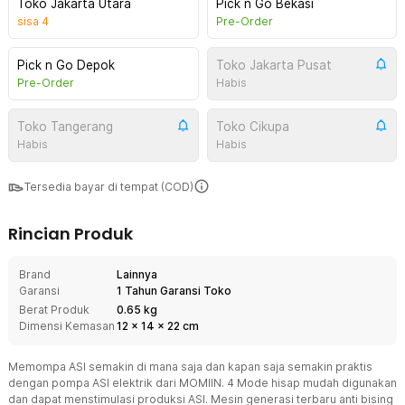
Toko Jakarta Utara
Pick n Go Bekasi
sisa
4
Pre-Order
Pick n Go Depok
Toko Jakarta Pusat
Pre-Order
Habis
Toko Tangerang
Toko Cikupa
Habis
Habis
Tersedia bayar di tempat (COD)
Rincian Produk
Brand
Lainnya
Garansi
1 Tahun Garansi Toko
Berat Produk
0.65 kg
Dimensi Kemasan
12
x
14
x
22
cm
Memompa ASI semakin di mana saja dan kapan saja semakin praktis
dengan pompa ASI elektrik dari MOMIIN. 4 Mode hisap mudah digunakan
dan dapat menstimulasi produksi ASI. Mesin generasi terbaru anti bising