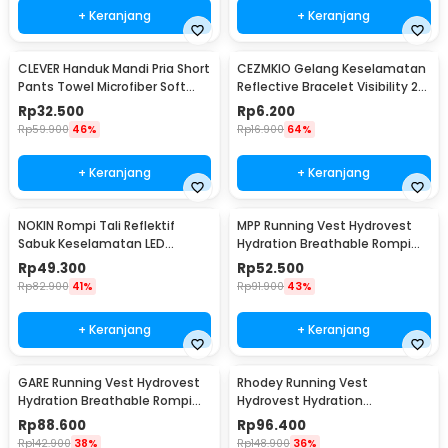
+ Keranjang
+ Keranjang
CLEVER Handuk Mandi Pria Short
CEZMKIO Gelang Keselamatan
Pants Towel Microfiber Soft
Reflective Bracelet Visibility 2
Wearable 140x30cm - CL140
PCS - B07
Rp
32.500
Rp
6.200
Rp
59.900
46%
Rp
16.900
64%
+ Keranjang
+ Keranjang
NOKIN Rompi Tali Reflektif
MPP Running Vest Hydrovest
Sabuk Keselamatan LED
Hydration Breathable Rompi
Reflective Vest - NK300
Lari Outdoor - WP400
Rp
49.300
Rp
52.500
Rp
82.900
41%
Rp
91.900
43%
+ Keranjang
+ Keranjang
GARE Running Vest Hydrovest
Rhodey Running Vest
Hydration Breathable Rompi
Hydrovest Hydration
Lari Outdoor - WP450
Breathable Rompi Lari Outdoor
Rp
88.600
Rp
96.400
- WP500
Rp
142.900
38%
Rp
148.900
36%