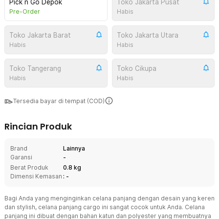
Pick n Go Depok
Toko Jakarta Pusat
Pre-Order
Habis
Toko Jakarta Barat
Toko Jakarta Utara
Habis
Habis
Toko Tangerang
Toko Cikupa
Habis
Habis
Tersedia bayar di tempat (COD)
Rincian Produk
Brand
Lainnya
Garansi
-
Berat Produk
0.8 kg
Dimensi Kemasan
: -
Bagi Anda yang menginginkan celana panjang dengan desain yang keren
dan stylish, celana panjang cargo ini sangat cocok untuk Anda. Celana
panjang ini dibuat dengan bahan katun dan polyester yang membuatnya