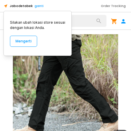
Jabodetabek
ganti
Order Tracking
Alat Kopi
Silakan ubah lokasi store sesuai
dengan lokasi Anda.
Mengerti