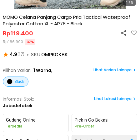
1 / 9
MOMO Celana Panjang Cargo Pria Tactical Waterproof
Polyester Cotton XL - AP78
-
Black
Rp
119.400
Rp
186.900
37
%
•
SKU
OMPKGKBK
4.9
(
17
)
Lihat Varian Lainnya
Pilihan Varian:
1
Warna,
Black
Lihat
Lokasi Lainnya
Informasi Stok:
Jabodetabek
Gudang Online
Pick n Go Bekasi
Tersedia
Pre-Order