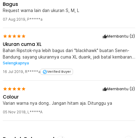
Bagus
Request warna lain dan ukuran S, M, L
07 Aug 2019
,
P*****a
Membantu (
2
)
Ukuran cuma XL
Bahan Ripstok-nya lebih bagus dari "blackhawk" buatan Senen-
Bandung. sayang ukurannya cuma XL duank, jadi batal kembaran
Selengkapnya
dengan istri..
16 Jul 2019
,
R*****a
Verified Buyer
Membantu (
2
)
Colour
Varian warna nya dong.. Jangan hitam aja. Ditunggu ya
05 Nov 2018
,
L*****A