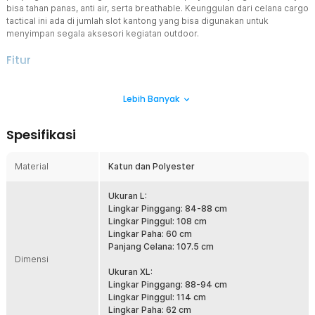
bisa tahan panas, anti air, serta breathable. Keunggulan dari celana cargo
tactical ini ada di jumlah slot kantong yang bisa digunakan untuk
menyimpan segala aksesori kegiatan outdoor.
Fitur
Gaya Celana Kargo
Lebih Banyak
Celana panjang dengan desain tactical ini memiliki hingga 9 kantong
celana yang dapat digunakan untuk membawa pisau, tali, hingga
aksesori lainnya. Sangat cocok digunakan untuk kegiatan outdoor
Spesifikasi
seperti hiking, berkemah, ataupun kegiatan survival lainnya.
Memiliki Ketahanan Terhadap Air
Material
Katun dan Polyester
Dirancang agar dapat digunakan dalam setiap aktivitas seperti
bermain paintball. Untuk itu, celana ini memiliki lapisan waterproof
agar tidak mudah basah ketika kena tumpahan air atau keringat
Ukuran L:
yang dapat membuat Anda tidak nyaman.
Lingkar Pinggang: 84-88 cm
Lingkar Pinggul: 108 cm
Ukuran Pas
Lingkar Paha: 60 cm
Memiliki ukuran beragam sehingga Anda bisa memilih ukuran
Panjang Celana: 107.5 cm
sesuai dengan ukuran pinggang dan kaki. Celana ini menggunakan
Dimensi
pengukuran manual sehingga memiliki rasio kesalahan antara 1-3
Ukuran XL:
cm. Bagian belakang pinggang celana ini dapat melebar atau lentur
Lingkar Pinggang: 88-94 cm
sehingga menambah kenyamanan penggunaan.
Lingkar Pinggul: 114 cm
Lingkar Paha: 62 cm