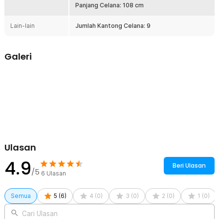
Kelengkapan Produk
Panjang Celana: 108 cm
Rincian yang Anda dapatkan untuk pembelian produk ini:
Lain-lain
Jumlah Kantong Celana: 9
1 x MOMO Celana Panjang Cargo Pria Tactical Waterproof
Polyester Cotton - AP78
Galeri
Ulasan
4.9
Beri Ulasan
/5
6
Ulasan
Semua
5
(
6
)
4
(
0
)
3
(
0
)
2
(
0
)
1
(
0
)
Cari Ulasan