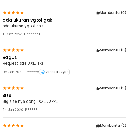
Membantu (
0
)
ada ukuran yg xxl gak
ada ukuran yg xxl gak
11 Oct 2024
,
H*****M
Membantu (
6
)
Bagus
Request size XXL. Tks
08 Jan 2021
,
R*****o
Verified Buyer
Membantu (
9
)
Size
Big size nya dong.. XXL . XxxL
24 Jan 2020
,
P*****r
Membantu (
2
)