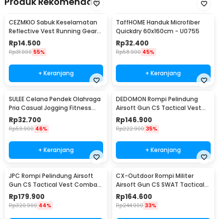
Produk Rekomendasi
CEZMKIO Sabuk Keselamatan
TaffHOME Handuk Microfiber
Reflective Vest Running Gear
Quickdry 60x160cm - U0755
High Visibility - B08
Rp
14.500
Rp
32.400
Rp
31.900
55%
Rp
58.900
45%
+ Keranjang
+ Keranjang
SULEE Celana Pendek Olahraga
DEDOMON Rompi Pelindung
Pria Casual Jogging Fitness
Airsoft Gun CS Tactical Vest
XXXL - SE01
Combat 600D - G030102
Rp
32.700
Rp
146.900
Rp
59.900
46%
Rp
222.900
35%
+ Keranjang
+ Keranjang
JPC Rompi Pelindung Airsoft
CX-Outdoor Rompi Militer
Gun CS Tactical Vest Combat
Airsoft Gun CS SWAT Tactical
Pocket - G0301
Vest Size L - CX93
Rp
179.900
Rp
164.600
Rp
320.900
44%
Rp
244.900
33%