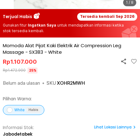
1 / 8
Terjual Habis
Tersedia kembali
Sep 2026
Gunakan fitur
Ingatkan Saya
untuk mendapatkan informasi ketika
stok tersedia kembali.
Momoda Alat Pijat Kaki Elektrik Air Compression Leg
Massage - SX383
-
White
Rp
1.107.000
Rp
1.472.900
25
%
Belum ada ulasan
•
SKU
XOHR2MWH
Pilihan Warna:
White
Habis
Lihat
Lokasi Lainnya
Informasi Stok:
Jabodetabek