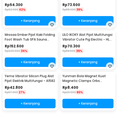
KS-996-1D
Massager - JT-808
Rp
54.300
Rp
73.600
Rp
92.900
42%
Rp
118.900
39%
+ Keranjang
+ Keranjang
Mrosaa Ember Pijat Kaki Folding
LILO IKOKY Alat Pijat Multifungsi
Foot Wash Tub SPA Sauna
Vibrator Cute Pig Electric - HL-
Massage Bucket - 7981
1907
Rp
152.600
Rp
70.300
Rp
229.900
34%
Rp
114.900
39%
+ Keranjang
+ Keranjang
Yema Vibrator Silicon Plug Alat
Yunman Bola Magnet Kuat
Pijat Elektrik Multifungsi - A1582
Magnetic Clamps Orbs
Multifungsi 1cm 2 PCS - BD05
Rp
42.800
Rp
8.400
Rp
57.900
27%
Rp
20.900
60%
+ Keranjang
+ Keranjang