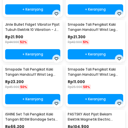
+ Keranjang
+ Keranjang
Kelengkapan Produk
Rincian yang Anda dapatkan untuk pembelian produk ini:
Jinle Bullet Fidget Vibrator Pijat
Smspade Tali Pengikat Kaki
1 x Momoda Alat Pijat Kaki Elektrik Air Compression Leg
Tubuh Elektrik 10 Vibration - J-
Tangan Handcuff Wrist Leg
Massage - SX383
010
BDSM - PCT4
1 x Remot Kontrol
Rp
21.900
Rp
21.300
1 x Kabel Charger USB Type C
Rp
44.900
52%
Rp
42.900
51%
1 x Baterai CR2032
1 x Panduan Penggunaan
+ Keranjang
+ Keranjang
Smspade Tali Pengikat Kaki
Smspade Tali Pengikat Kaki
Tangan Handcuff Wrist Leg
Tangan Handcuff Wrist Leg
BDSM - 00632
BDSM Bondage - PCT6
Rp
23.200
Rp
11.000
Rp
45.900
50%
Rp
25.900
58%
+ Keranjang
+ Keranjang
iSHINE Set Tali Pengikat Kaki
PASTSKY Alat Pijat Bekam
Tangan BDSM Bondage Sets
Elektrik Magnetik Electric
Rope - BD15
Machine Cupping - CP-6181
Rp
66.200
Rp
104.900