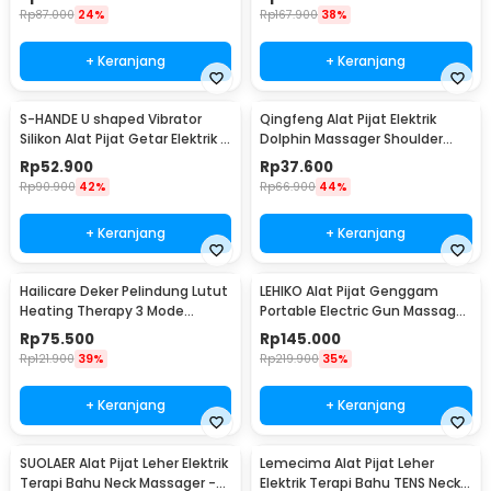
Rp
87.000
24%
Rp
167.900
38%
+ Keranjang
+ Keranjang
S-HANDE U shaped Vibrator
Qingfeng Alat Pijat Elektrik
Silikon Alat Pijat Getar Elektrik -
Dolphin Massager Shoulder
SHD-S058
Vibration USB - HK668
Rp
52.900
Rp
37.600
Rp
90.900
42%
Rp
66.900
44%
+ Keranjang
+ Keranjang
Hailicare Deker Pelindung Lutut
LEHIKO Alat Pijat Genggam
Heating Therapy 3 Mode
Portable Electric Gun Massage
Kneepad 1 PCS - 102
Rechargeable - KH-320
Rp
75.500
Rp
145.000
Rp
121.900
39%
Rp
219.900
35%
+ Keranjang
+ Keranjang
SUOLAER Alat Pijat Leher Elektrik
Lemecima Alat Pijat Leher
Terapi Bahu Neck Massager -
Elektrik Terapi Bahu TENS Neck