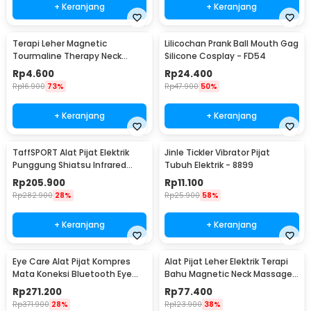
+ Keranjang
+ Keranjang
Terapi Leher Magnetic
Lilicochan Prank Ball Mouth Gag
Tourmaline Therapy Neck
Silicone Cosplay - FD54
Massager - DA-3484
Rp
4.600
Rp
24.400
Rp
16.900
73%
Rp
47.900
50%
+ Keranjang
+ Keranjang
TaffSPORT Alat Pijat Elektrik
Jinle Tickler Vibrator Pijat
Punggung Shiatsu Infrared
Tubuh Elektrik - 8899
Massager - 608
Rp
205.900
Rp
11.100
Rp
282.900
28%
Rp
25.900
58%
+ Keranjang
+ Keranjang
Eye Care Alat Pijat Kompres
Alat Pijat Leher Elektrik Terapi
Mata Koneksi Bluetooth Eye
Bahu Magnetic Neck Massager
Massager - H500
- HX-5880
Rp
271.200
Rp
77.400
Rp
371.900
28%
Rp
123.900
38%