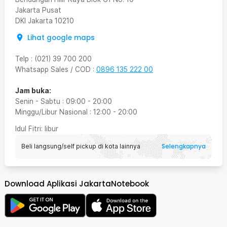
Jakarta Pusat
DKI Jakarta
10210
Lihat google maps
Telp
:
(021) 39 700 200
Whatsapp Sales / COD
:
0896 135 222 00
Jam buka:
Senin - Sabtu
:
09:00
-
20:00
Minggu/Libur Nasional
:
12:00
-
20:00
Idul Fitri
: libur
Selengkapnya
Beli langsung/self pickup di kota lainnya
Download Aplikasi JakartaNotebook