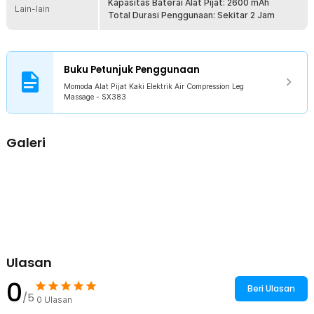
Kapasitas Baterai Alat Pijat: 2600 mAh
Lain-lain
Total Durasi Penggunaan: Sekitar 2 Jam
Alat pijat kaki dari Momoda dapat digunakan untuk memijat bagian paha,
betis hingga bagian kaki. Menggunakan sistem air compression di mana
Buku Petunjuk Penggunaan
pijatan menggunakan tekanan angin dan juga terdapat hot compress
untuk menghangatkan kaki.
Momoda Alat Pijat Kaki Elektrik Air Compression Leg
Massage - SX383
Fitur
Sensasi Pijatan yang Optimal
Galeri
Alat pijat ini tidak hanya digunakan pada bagian kaki saja, namun
dapat Anda gunakan pada paha dan juga betis. Tinggal tempatkan di
bagian yang Anda rasa pegal dan nyeri. Sensasi pijatan akan
memberikan relaksasi yang optimal, sangat berguna untuk melepas
lelah sehabis beraktivitas seharian.
Ulasan
0
Beri Ulasan
/5
0
Ulasan