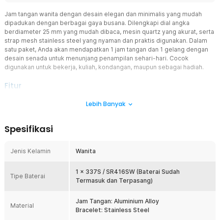
Jam tangan wanita dengan desain elegan dan minimalis yang mudah
dipadukan dengan berbagai gaya busana. Dilengkapi dial angka
berdiameter 25 mm yang mudah dibaca, mesin quartz yang akurat, serta
strap mesh stainless steel yang nyaman dan praktis digunakan. Dalam
satu paket, Anda akan mendapatkan 1 jam tangan dan 1 gelang dengan
desain senada untuk menunjang penampilan sehari-hari. Cocok
digunakan untuk bekerja, kuliah, kondangan, maupun sebagai hadiah.
Fitur
Tampilan Jam Analog
Lebih Banyak
Jam-jam berkelas biasanya menggunakan desain analog. Jam
wanita ini juga demikian. Dengan sentuhan warna silver elegan, jam
Spesifikasi
ini memberikan kesan mewah dan dapat meningkatkan penampilan
secara signifikan.
Jenis Kelamin
Wanita
Mesin Quartz Presisi
Menggunakan mekanisme quartz yang dikenal akurat dan stabil
untuk penggunaan sehari-hari. Sistem quartz membantu menjaga
1 x 337S / SR416SW (Baterai Sudah
Tipe Baterai
ketepatan waktu tanpa memerlukan penyetelan rutin seperti jam
Termasuk dan Terpasang)
mekanik.
Jam Tangan: Aluminium Alloy
Set Jam Tangan dan Gelang
Material
Bracelet: Stainless Steel
Dalam satu pembelian, Anda mendapatkan jam tangan dan gelang