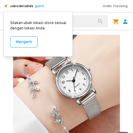
Jabodetabek
ganti
Order Tracking
Alat Kopi
Silakan ubah lokasi store sesuai
dengan lokasi Anda.
Mengerti