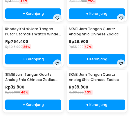
Rp
47.900
48%
Rp
1.356.900
25%
+ Keranjang
+ Keranjang
Rhodey Kotak Jam Tangan
SKMEI Jam Tangan Quartz
Putar Otomatis Watch Winder
Analog Shio Chinese Zodiac
LED 6 Slot - SKW168
Waterproof 30M Babi - 2327
Rp
754.400
Rp
29.900
Rp
1.018.900
26%
Rp
55.900
47%
+ Keranjang
+ Keranjang
SKMEI Jam Tangan Quartz
SKMEI Jam Tangan Quartz
Analog Shio Chinese Zodiac
Analog Shio Chinese Zodiac
Waterproof 30M Kambing -
Waterproof 30M Kuda - 2327
Rp
32.900
Rp
39.900
2327
Rp
59.900
46%
Rp
69.900
43%
+ Keranjang
+ Keranjang
Ingatkan Saya