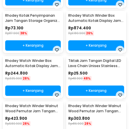
+ Keranjang
+ Keranjang
Rhodey Kotak Penyimpanan
Rhodey Watch Winder Box
Jam Tangan Storage Organizer
Automatic Kotak Display Jam
Watch Box 6 Grid - NIE6
Tangan 4 Slot - SKW14
Rp
73.100
Rp
874.400
Rp
117.900
38%
Rp
1.180.900
26%
+ Keranjang
+ Keranjang
Rhodey Watch Winder Box
Tiktak Jam Tangan Digital LED
Automatic Kotak Display Jam
Lava Chain Unisex Stainless
Tangan 1 Slot - SKW14
Steel Strap - TK-4
Rp
244.800
Rp
25.500
Rp
335.900
28%
Rp
48.900
48%
+ Keranjang
+ Keranjang
Rhodey Watch Winder Walnut
Rhodey Watch Winder Walnut
Wood Pemutar Jam Tangan
Wood Pemutar Jam Tangan
Otomatis 2 Slot - SKW166-B
Otomatis 1 Slot - SKW165-B
Rp
423.900
Rp
303.800
Rp
580.900
28%
Rp
416.900
28%