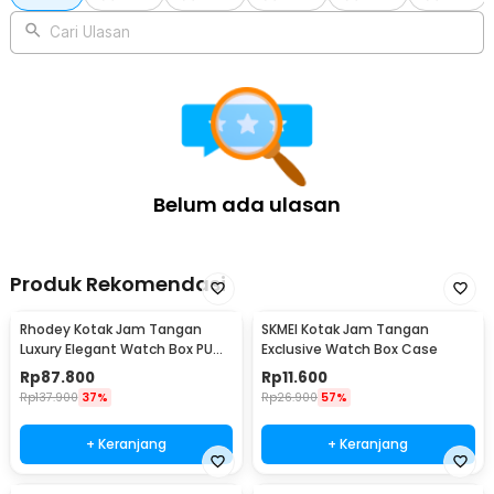
1 x Decorative Bracelet
Cari Ulasan
Belum ada ulasan
Produk Rekomendasi
Rhodey Kotak Jam Tangan
SKMEI Kotak Jam Tangan
Luxury Elegant Watch Box PU
Exclusive Watch Box Case
Leather 10 Slot - Z-0003
Rp
87.800
Rp
11.600
Rp
137.900
37%
Rp
26.900
57%
+ Keranjang
+ Keranjang