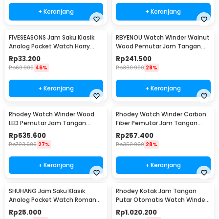
+ Keranjang
+ Keranjang
FIVESEASONS Jam Saku Klasik
RBYENOU Watch Winder Walnut
Analog Pocket Watch Harry
Wood Pemutar Jam Tangan
Potter Edition - HQ8048
Otomatis 1 Slot - RB3
Rp
33.200
Rp
241.500
Rp
60.900
46%
Rp
330.900
28%
+ Keranjang
+ Keranjang
Rhodey Watch Winder Wood
Rhodey Watch Winder Carbon
LED Pemutar Jam Tangan
Fiber Pemutar Jam Tangan
Otomatis 3 Slot - SKW167
Otomatis 3 Slot - SKW33
Rp
535.600
Rp
257.400
Rp
723.900
27%
Rp
352.900
28%
+ Keranjang
+ Keranjang
SHUHANG Jam Saku Klasik
Rhodey Kotak Jam Tangan
Analog Pocket Watch Roman
Putar Otomatis Watch Winder
Steampunk - PJX1596
LED 4 Slot - SKW164-B
Rp
25.000
Rp
1.020.200