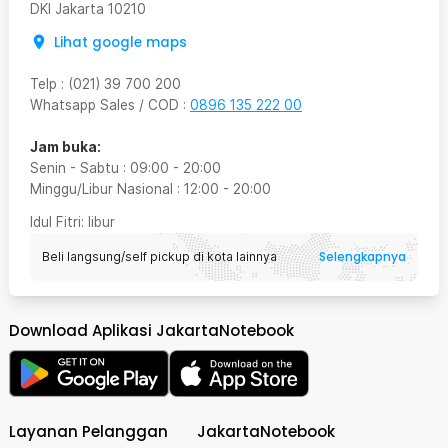
DKI Jakarta
10210
Lihat google maps
Telp
:
(021) 39 700 200
Whatsapp Sales / COD
:
0896 135 222 00
Jam buka:
Senin - Sabtu
:
09:00
-
20:00
Minggu/Libur Nasional
:
12:00
-
20:00
Idul Fitri
: libur
Selengkapnya
Beli langsung/self pickup di kota lainnya
Download Aplikasi JakartaNotebook
Layanan Pelanggan
JakartaNotebook