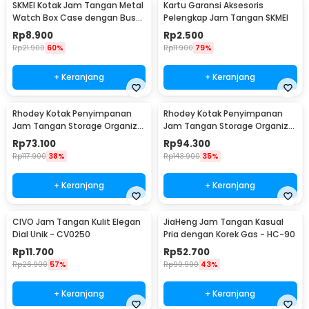
SKMEI Kotak Jam Tangan Metal
Kartu Garansi Aksesoris
Watch Box Case dengan Busa
Pelengkap Jam Tangan SKMEI
Pelindung
Rp
8.900
Rp
2.500
Rp
21.900
60%
Rp
11.900
79%
+ Keranjang
+ Keranjang
Rhodey Kotak Penyimpanan
Rhodey Kotak Penyimpanan
Jam Tangan Storage Organizer
Jam Tangan Storage Organizer
Watch Box 6 Slot - LS-006
Luxury 12 Slot - Z-0003
Rp
73.100
Rp
94.300
Rp
117.900
38%
Rp
143.900
35%
+ Keranjang
+ Keranjang
CIVO Jam Tangan Kulit Elegan
JiaHeng Jam Tangan Kasual
Dial Unik - CV0250
Pria dengan Korek Gas - HC-90
Rp
11.700
Rp
52.700
Rp
26.900
57%
Rp
90.900
43%
+ Keranjang
+ Keranjang