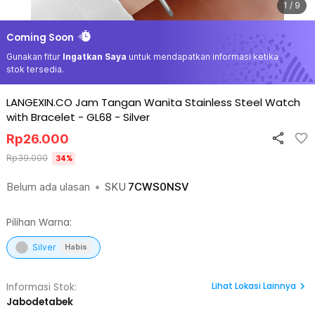
1 / 9
Coming Soon
Gunakan fitur
Ingatkan Saya
untuk mendapatkan informasi ketika
stok tersedia.
LANGEXIN.CO Jam Tangan Wanita Stainless Steel Watch
with Bracelet - GL68
-
Silver
Rp
26.000
Rp
39.000
34
%
Belum ada ulasan
•
SKU
7CWS0NSV
Pilihan Warna:
Silver
Habis
Lihat
Lokasi Lainnya
Informasi Stok:
Jabodetabek