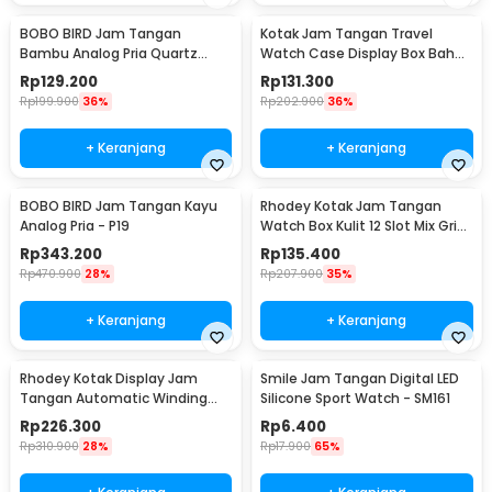
BOBO BIRD Jam Tangan
Kotak Jam Tangan Travel
Bambu Analog Pria Quartz
Watch Case Display Box Bahan
Watch - A09
Kulit 8 Grid - L-001
Rp
129.200
Rp
131.300
Rp
199.900
36%
Rp
202.900
36%
+ Keranjang
+ Keranjang
BOBO BIRD Jam Tangan Kayu
Rhodey Kotak Jam Tangan
Analog Pria - P19
Watch Box Kulit 12 Slot Mix Grid
30x20x8cm - JO12
Rp
343.200
Rp
135.400
Rp
470.900
28%
Rp
207.900
35%
+ Keranjang
+ Keranjang
Rhodey Kotak Display Jam
Smile Jam Tangan Digital LED
Tangan Automatic Winding
Silicone Sport Watch - SM161
Watch Box - J125F DE
Rp
226.300
Rp
6.400
Rp
310.900
28%
Rp
17.900
65%