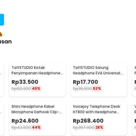
 Holder Minimalist Bracket - Z6
asan
TaffSTUDIO Kotak
TaffSTUDIO Sarung
Penyimpanan Headphone
Headphone EVA Universal
Hard Shell Waterproof Case
Carrying Hard Case
Rp
33.500
Rp
17.700
- PH-HE1
19x14x8cm - RV77
Rp
60.900
Rp
36.900
45%
53%
Shini Headphone Kabel
Voicejoy Telephone Desk
p
Microphone Earhook Clip-
HT800 with Headphone
on Sporty Jack 3.5mm -
Call Center VH500
Rp
24.600
Rp
268.400
SN360
Rp
43.900
Rp
367.900
44%
28%