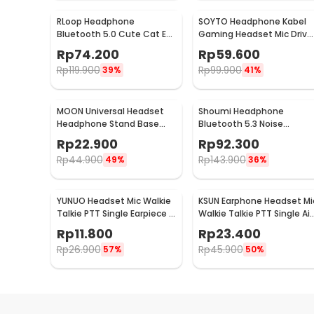
RLoop Headphone
SOYTO Headphone Kabel
Bluetooth 5.0 Cute Cat Ear
Gaming Headset Mic Drive
LED RGB TF Port 400mAh -
40mm Jack 3.5mm -
Rp
74.200
Rp
59.600
LX-B39A
GM003
Rp
119.900
Rp
99.900
39%
41%
MOON Universal Headset
Shoumi Headphone
Headphone Stand Base
Bluetooth 5.3 Noise
Holder Display - M-23
Reduction Foldable
Rp
22.900
Rp
92.300
400mAh - DR-03
Rp
44.900
Rp
143.900
49%
36%
YUNUO Headset Mic Walkie
KSUN Earphone Headset Mi
Talkie PTT Single Earpiece 2
Walkie Talkie PTT Single Air
Pin Baofeng - ABX0
Duct 1 Pin - K15
Rp
11.800
Rp
23.400
Rp
26.900
Rp
45.900
57%
50%