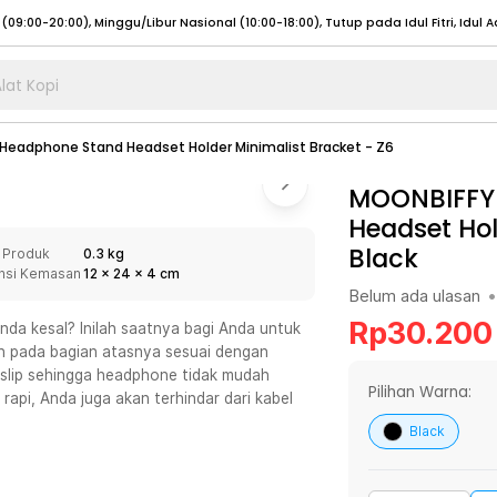
lat Kopi
umat (07:00 - 20:00), Sabtu - Minggu (08:00 - 20:00), Tutup pada Idul Fitri
Sele
eadphone Stand Headset Holder Minimalist Bracket - Z6
:00 - 20:00), Sabtu - Minggu/ Libur Nasional (08:00 - 17:00)
Selengkapnya
:00 - 20:00), Sabtu - Minggu/ Libur Nasional (08:00 - 17:00)
MOONBIFFY
Selengkapnya
Headset Hol
 (09:00-20:00), Minggu/Libur Nasional (12:00-20:00), Tutup pada Idul Fitri
Sele
Black
 Produk
0.3 kg
 (09:00-20:00), Minggu/Libur Nasional (12:00-20:00), Tutup pada Idul Fitri
Sele
nsi Kemasan
12
x
24
x
4
cm
Belum ada ulasan
•
Rp
30.200
da kesal? Inilah saatnya bagi Anda untuk
 pada bagian atasnya sesuai dengan
slip sehingga headphone tidak mudah
umat (07:00 - 20:00), Sabtu - Minggu (08:00 - 20:00), Tutup pada Idul Fitri
Sele
Pilihan Warna:
rapi, Anda juga akan terhindar dari kabel
:00 - 20:00), Sabtu - Minggu/ Libur Nasional (08:00 - 17:00)
Selengkapnya
Black
:00 - 20:00), Sabtu - Minggu/ Libur Nasional (08:00 - 17:00)
Selengkapnya