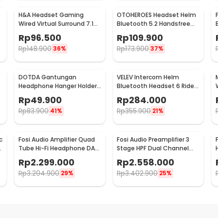
H&A Headset Gaming
OTOHEROES Headset Helm
r
Wired Virtual Surround 7.1
Bluetooth 5.2 Handsfree
RGB USB 2 Jack 3.5 mm -
Call Music IPX6 500mAh -
Rp
96.500
Rp
109.900
G58
BT-12
Rp
148.900
Rp
173.900
36%
37%
DOTDA Gantungan
VELEV Intercom Helm
Headphone Hanger Holder
Bluetooth Headset 6 Riders
Clamp Charging Port USB
Call IPX6 1000mAh - D2-6X
Rp
49.900
Rp
284.000
Type C - DT5
Rp
83.900
Rp
355.900
41%
21%
c
Fosi Audio Amplifier Quad
Fosi Audio Preamplifier 3
Tube Hi-Fi Headphone DAC
Stage HPF Dual Channel
with Volume Knob - GR70
Preamp with Remote - ZP3
Rp
2.299.000
Rp
2.558.000
Rp
3.204.900
Rp
3.402.900
29%
25%