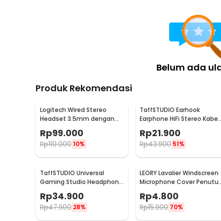
1 x MOONBIFFY Gantungan Headphone Stand Headset
Belum ada ul
Produk Rekomendasi
Logitech Wired Stereo
TaffSTUDIO Earhook
Headset 3.5mm dengan
Earphone HiFi Stereo Kabel
Mikrofon Flexible - H111
Braided Jack 3.5mm 1.2M -
Rp
99.000
Rp
21.900
MDR-Q940
Rp
110.000
Rp
43.900
10%
51%
TaffSTUDIO Universal
LEORY Lavalier Windscreen
Gaming Studio Headphone
Microphone Cover Penutu
Stand Hanger Bracket - NB-
Busa Mikrofon - LE1
Rp
34.900
Rp
4.800
Z3
Rp
47.900
Rp
15.900
28%
70%