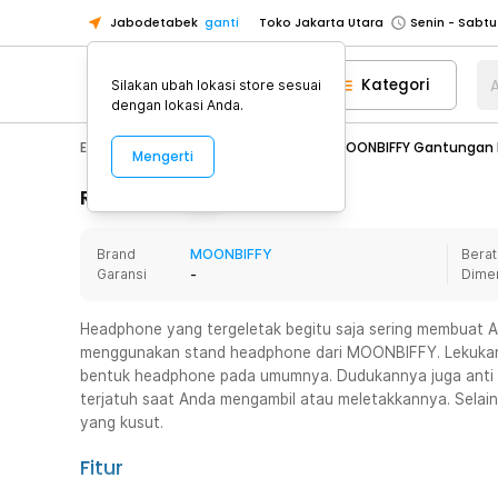
Jabodetabek
ganti
Toko Jakarta Utara
Toko Tangerang
Kategori
A
Silakan ubah lokasi store sesuai
Toko Cikupa
dengan lokasi Anda.
Pick n Go Jakarta Barat
Senin - J
Electronic
Audio
Headset
MOONBIFFY Gantungan H
Mengerti
Pick n Go Bekasi
Senin - Jumat (08
Pick n Go Depok
Senin - Jumat (08
Rincian Produk
Toko Jakarta Pusat
Senin - Sabtu
Brand
MOONBIFFY
Berat
Toko Jakarta Barat
Senin - Sabtu
Garansi
-
Dime
Toko Jakarta Utara
Toko Tangerang
Headphone yang tergeletak begitu saja sering membuat An
menggunakan stand headphone dari MOONBIFFY. Lekukan
Toko Cikupa
bentuk headphone pada umumnya. Dudukannya juga anti 
Pick n Go Jakarta Barat
Senin - J
terjatuh saat Anda mengambil atau meletakkannya. Selain 
yang kusut.
Pick n Go Bekasi
Senin - Jumat (08
Pick n Go Depok
Senin - Jumat (08
Fitur