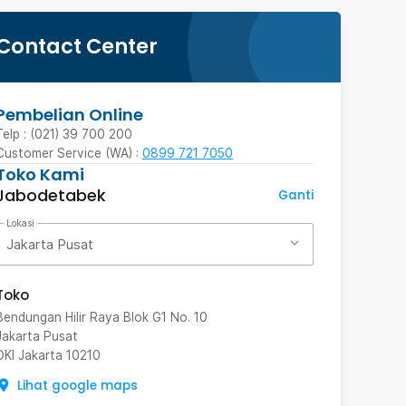
Contact Center
Pembelian Online
Telp : (021) 39 700 200
Customer Service (WA) :
0899 721 7050
Toko Kami
Jabodetabek
Ganti
Lokasi
Jakarta Pusat
Toko
Bendungan Hilir Raya Blok G1 No. 10
Jakarta Pusat
DKI Jakarta
10210
Lihat google maps