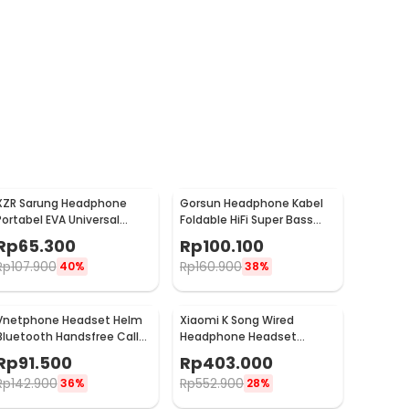
XZR Sarung Headphone
Gorsun Headphone Kabel
Portabel EVA Universal
Foldable HiFi Super Bass
Carrying Case - XZ24
Driver 40mm Jack 3.5mm -
Rp
65.300
Rp
100.100
GS-778
Rp
107.900
Rp
160.900
40%
38%
Vnetphone Headset Helm
Xiaomi K Song Wired
Bluetooth Handsfree Call
Headphone Headset
Music Motor 180mAh - BT8
Karaoke with Mic
Rp
91.500
Rp
403.000
Rp
142.900
Rp
552.900
36%
28%