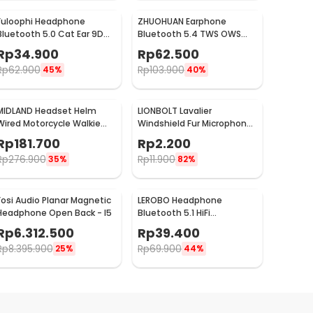
Fuloophi Headphone
ZHUOHUAN Earphone
Bluetooth 5.0 Cat Ear 9D
Bluetooth 5.4 TWS OWS
Sound Foldable 150mAh -
Open Ear Clip HiFi Surround
Rp
34.900
Rp
62.500
P47M
- JS352
Rp
62.900
Rp
103.900
45%
40%
MIDLAND Headset Helm
LIONBOLT Lavalier
Wired Motorcycle Walkie
Windshield Fur Microphone
Talkie 2 Pin ANC - MD2
Cover 0.5cm - L50
Rp
181.700
Rp
2.200
Rp
276.900
Rp
11.900
35%
82%
Fosi Audio Planar Magnetic
LEROBO Headphone
Headphone Open Back - I5
Bluetooth 5.1 HiFi
Subwoofer Noise Reduction
Rp
6.312.500
Rp
39.400
150mAh - P9
Rp
8.395.900
Rp
69.900
25%
44%