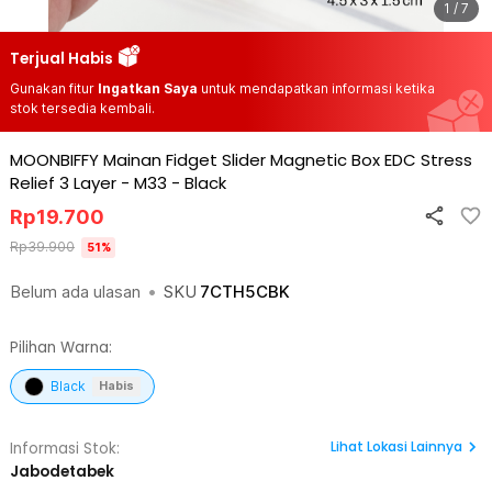
1 / 7
Terjual Habis
Gunakan fitur
Ingatkan Saya
untuk mendapatkan informasi ketika
stok tersedia kembali.
MOONBIFFY Mainan Fidget Slider Magnetic Box EDC Stress
Relief 3 Layer - M33
-
Black
Rp
19.700
Rp
39.900
51
%
Belum ada ulasan
•
SKU
7CTH5CBK
Pilihan Warna:
Black
Habis
Lihat
Lokasi Lainnya
Informasi Stok:
Jabodetabek