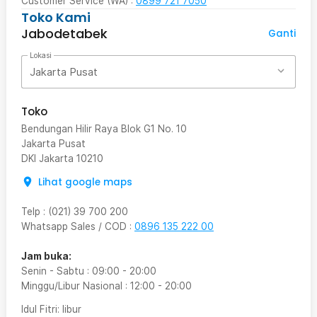
Customer Service (WA) :
0899 721 7050
Toko Kami
Jabodetabek
Ganti
Lokasi
Jakarta Pusat
Toko
Bendungan Hilir Raya Blok G1 No. 10
Jakarta Pusat
DKI Jakarta
10210
Lihat google maps
Telp
:
(021) 39 700 200
Whatsapp Sales / COD
:
0896 135 222 00
Jam buka:
Senin - Sabtu
:
09:00
-
20:00
Minggu/Libur Nasional
:
12:00
-
20:00
Idul Fitri
: libur