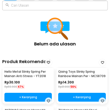
Cari Ulasan
Belum ada ulasan
Produk Rekomendasi
Hello Metal Slinky Spring Per
Qixing Toys Slinky Spring
Mainan Anti Stress - YT2018
Rainbow Mainan Per - MCS8709
Rp
30.100
Rp
14.300
Rp
55.900
47%
Rp
31.900
56%
+ Keranjang
+ Keranjang