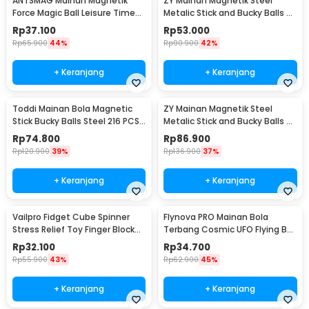
ANTSMAG Mainan Magnetik
ZY Mainan Magnetik Steel
Force Magic Ball Leisure Time
Metalic Stick and Bucky Balls -
3mm 216 PCS - 203
005
Rp
37.100
Rp
53.000
Rp
65.900
44%
Rp
90.900
42%
+ Keranjang
+ Keranjang
Toddi Mainan Bola Magnetic
ZY Mainan Magnetik Steel
Stick Bucky Balls Steel 216 PCS
Metalic Stick and Bucky Balls -
4.6x4.6x4.6mm - TH7005A
J75
Rp
74.800
Rp
86.900
Rp
120.900
39%
Rp
136.900
37%
+ Keranjang
+ Keranjang
Vailpro Fidget Cube Spinner
Flynova PRO Mainan Bola
Stress Relief Toy Finger Block
Terbang Cosmic UFO Flying Ball
Rainbow - FCS01
USB Charge - 998
Rp
32.100
Rp
34.700
Rp
55.900
43%
Rp
62.900
45%
+ Keranjang
+ Keranjang