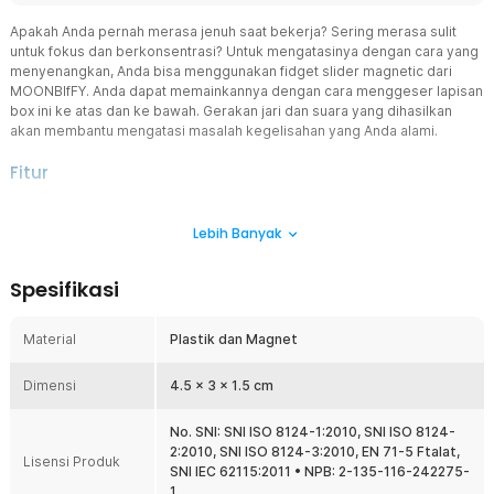
Apakah Anda pernah merasa jenuh saat bekerja? Sering merasa sulit
untuk fokus dan berkonsentrasi? Untuk mengatasinya dengan cara yang
menyenangkan, Anda bisa menggunakan fidget slider magnetic dari
MOONBIfFY. Anda dapat memainkannya dengan cara menggeser lapisan
box ini ke atas dan ke bawah. Gerakan jari dan suara yang dihasilkan
akan membantu mengatasi masalah kegelisahan yang Anda alami.
Fitur
Menenangkan dan Menyenangkan
Lebih Banyak
Fidget slider dirancang khusus menggunakan magnet yang saling
terhubung. Gerakannya yang lembut akan membuat Anda
merasakan sensasi yang menenangkan dan terasa menyenangkan
Spesifikasi
di tangan Anda. Cara memainkannya cukup menggeser tiap layer
dari kiri ke kanan bila posisinya horizontal atau naik turun bila layer
dipegang dalam posisi vertikal.
Material
Plastik dan Magnet
Hasilkan Suara Unik
Dimensi
Tidak hanya sensasi saat menggeser tiap balok saja yang membuat
4.5 x 3 x 1.5 cm
Anda lebih tenang, tetapi juga suara yang dihasilkan akan
memberikan sensasi yang sama. Saat tiap lapisan balok bergerak
No. SNI: SNI ISO 8124-1:2010, SNI ISO 8124-
naik-turun, Anda akan mendengar suara unik yang dapat membuat
2:2010, SNI ISO 8124-3:2010, EN 71-5 Ftalat,
Lisensi Produk
Anda tetap fokus.
SNI IEC 62115:2011 • NPB: 2-135-116-242275-
1