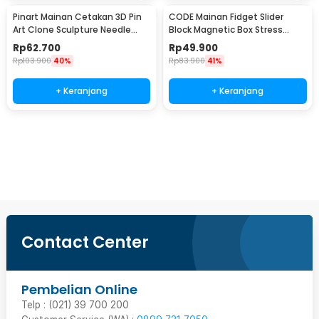
Pinart Mainan Cetakan 3D Pin
CODE Mainan Fidget Slider
Art Clone Sculpture Needle
Block Magnetic Box Stress
Painting - YY20
Relief EDC - C-33
Rp
62.700
Rp
49.900
Rp
103.900
40%
Rp
83.900
41%
+ Keranjang
+ Keranjang
Ingatkan Saya
Contact Center
Pembelian Online
Telp : (021) 39 700 200