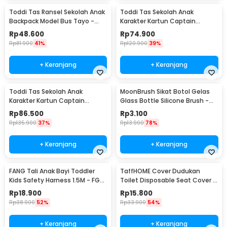
Toddi Tas Ransel Sekolah Anak
Toddi Tas Sekolah Anak
Backpack Model Bus Tayo -
Karakter Kartun Captain
KC03
America S - KC01
Rp
48.600
Rp
74.900
Rp
81.900
41%
Rp
120.900
39%
+ Keranjang
+ Keranjang
Toddi Tas Sekolah Anak
MoonBrush Sikat Botol Gelas
Karakter Kartun Captain
Glass Bottle Silicone Brush -
America L - KC01
MCX02
Rp
86.500
Rp
3.100
Rp
135.900
37%
Rp
13.900
78%
+ Keranjang
+ Keranjang
FANG Tali Anak Bayi Toddler
TaffHOME Cover Dudukan
Kids Safety Harness 1.5M - FG-
Toilet Disposable Seat Cover 5
8201
Pack - IF1
Rp
18.900
Rp
15.800
Rp
38.900
52%
Rp
33.900
54%
+ Keranjang
+ Keranjang