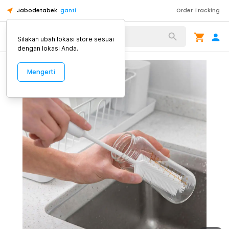
Jabodetabek
ganti
Order Tracking
Alat Kopi
Silakan ubah lokasi store sesuai
dengan lokasi Anda.
Mengerti