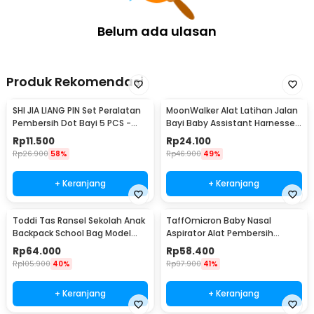
Belum ada ulasan
Produk Rekomendasi
SHI JIA LIANG PIN Set Peralatan
MoonWalker Alat Latihan Jalan
Pembersih Dot Bayi 5 PCS -
Bayi Baby Assistant Harnesses
ZX144
- MW048
Rp
11.500
Rp
24.100
Rp
26.900
58%
Rp
46.900
49%
+ Keranjang
+ Keranjang
Toddi Tas Ransel Sekolah Anak
TaffOmicron Baby Nasal
Backpack School Bag Model
Aspirator Alat Pembersih
Dinosaur - KC05
Hidung Bayi - HD-8031
Rp
64.000
Rp
58.400
Rp
105.900
40%
Rp
97.900
41%
+ Keranjang
+ Keranjang