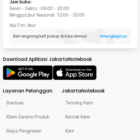
Jam buka:
Senin - Sabtu
:
09:00
-
20:00
Minggu/Libur Nasional
:
12:00
-
20:00
Idul Fitri
: libur
Selengkapnya
Beli langsung/self pickup di kota lainnya
Download Aplikasi JakartaNotebook
Layanan Pelanggan
JakartaNotebook
Bantuan
Tentang Kami
Klaim Garansi Produk
Kontak Kami
Biaya Pengiriman
Karir