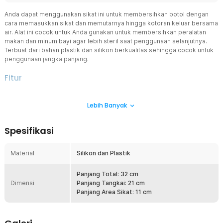
Anda dapat menggunakan sikat ini untuk membersihkan botol dengan
cara memasukkan sikat dan memutarnya hingga kotoran keluar bersama
air. Alat ini cocok untuk Anda gunakan untuk membersihkan peralatan
makan dan minum bayi agar lebih steril saat penggunaan selanjutnya.
Terbuat dari bahan plastik dan silikon berkualitas sehingga cocok untuk
penggunaan jangka panjang.
Fitur
Sikat Botol
Lebih Banyak
Alat ini merupakan sikat khusus untuk membersihkan kotoran
yang sulit dijangkau. Cocok untuk membersihkan botol dengan cara
memasukkan sikat dan memutarnya hingga kotoran keluar bersama
Spesifikasi
air.
Bahan Berkualitas
Material
Silikon dan Plastik
Alat sikat pembersih botol dirancang khusus dengan material
silikon terbaik. Material ini memiliki ketahanan yang baik agar dapat
digunakan untuk waktu yang lama, serta memberikan kenyamanan
Panjang Total: 32 cm
Dimensi
maksimal saat digunakan untuk membersihkan peralatan bayi.
Panjang Tangkai: 21 cm
Panjang Area Sikat: 11 cm
Desain Ergonomis dengan Pengait
Dengan gagang yang ergonomis membersihkan peralatan makan
jauh lebih mudah. Terdapat kait pada bagian gagangnya agar