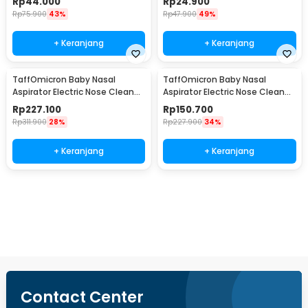
Rp
44.000
Rp
24.900
Rp
75.900
43%
Rp
47.900
49%
+ Keranjang
+ Keranjang
TaffOmicron Baby Nasal
TaffOmicron Baby Nasal
Aspirator Electric Nose Cleaner
Aspirator Electric Nose Cleaner
65kPa 2500mAh - NASA608
65kPa 450mAh - KA1001
Rp
227.100
Rp
150.700
Rp
311.900
28%
Rp
227.900
34%
+ Keranjang
+ Keranjang
Ingatkan Saya
Contact Center