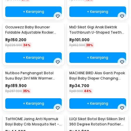
+ Keranjang
+ Keranjang
Occuwezz Baby Bouncer
MxD Sikat Gigi Anak Elektrik
Foldable Adjustable Rocker
Toothbrush U-Shaped Teether
Ayunan Bayi - OW40
Silicone - Mx01
Rp
150.200
Rp
101.000
Rp
226.900
34%
Rp
162.900
38%
+ Keranjang
+ Keranjang
Nutiboo Penghangat Botol
MACHINE BIRD Alas Ganti Popok
Susu Bayi 2in1 Milk Warmer
Bayi Baby Diaper Changing
Sterilizers - HJ-B01
Mat Waterproof - BY401
Rp
189.900
Rp
34.700
Rp
287.900
35%
Rp
61.900
44%
+ Keranjang
+ Keranjang
TaffHOME Jaring Anti Nyamuk
LUQI Sikat Botol Bayi Silikon 3in1
Bayi Baby Crib Mosquito Net -
360 Degree Rotation Pacifier
BB2
Brush - SD8001