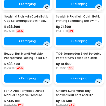
+ Keranjang
+ Keranjang
Sewish & Rich Kain Cukin Batik
Sewish & Rich Kain Cukin Batik
Cap Selendang Betawi - SR12
Printing Selendang Betawi -
SR13
Rp
36.900
Rp
21.900
Rp
65.900
45%
Rp
43.900
51%
+ Keranjang
+ Keranjang
Bazaar Bak Mandi Portable
TOG Semprotan Bidet Portable
Postpartum Folding Toilet Sitz
Postpartum Toilet Sitz Bath
Bath Bowl - BZ279
Sprayer - TG280
Rp
33.500
Rp
14.900
Rp
60.900
45%
Rp
29.900
51%
+ Keranjang
+ Keranjang
FenQi Alat Penyedot Dahak
CharmL Kursi Mandi Bayi
Manual Negative Pressure
Shower Seat Soft Anti Slip
Sputum Suction - ZS-I
Drainage Hole - CH12
Rp
135.100
Rp
58.600
Rp
184.900
27%
Rp
99.900
42%