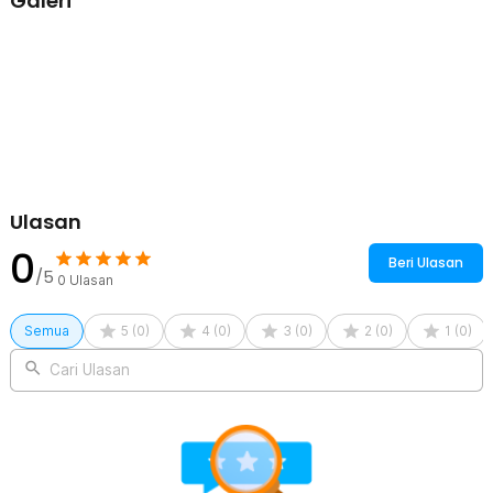
Galeri
setelah penggunaan memudahkan Anda menggantung sikat ini
pada tempatnya.
Kelengkapan Produk
Rincian yang Anda dapatkan untuk pembelian produk ini:
1 x MoonChild Sikat Botol dan Peralatan Makan Bayi Silicone
Brush - MCX01
Ulasan
0
Beri Ulasan
/5
0
Ulasan
Semua
5
(
0
)
4
(
0
)
3
(
0
)
2
(
0
)
1
(
0
)
Cari Ulasan