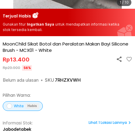
1 / 10
Terjual Habis
Gunakan fitur
Ingatkan Saya
untuk mendapatkan informasi ketika
stok tersedia kembali.
MoonChild Sikat Botol dan Peralatan Makan Bayi Silicone
Brush - MCX01
-
White
Rp
13.400
Rp
29.900
56
%
Belum ada ulasan
•
SKU
7RHZXVWH
Pilihan Warna:
White
Habis
Lihat
1
Lokasi Lainnya
Informasi Stok:
Jabodetabek