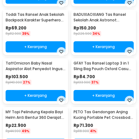
Toddi Tas Ransel Anak Sekolah
BADUXIAOXIANG Tas Ransel
Backpack Karakter Superhero
Sekolah Anak Astronot
SpiderMan 3D - KC04
Waterproof Multilayer - SC44
Rp
69.200
Rp
150.200
Rp
112.900
39%
Rp
226.900
34%
+ Keranjang
+ Keranjang
TaffOmicron Baby Nasal
GFAY Tas Ransel Laptop 3 in 1
Aspirator Alat Penyedot Ingus
Sling Bag Pouch Oxford Casual
6 Level 500mAh - ZLY-018
Style - KC30
Rp
103.500
Rp
84.700
Rp
140.000
27%
Rp
133.900
37%
+ Keranjang
+ Keranjang
MY Topi Pelindung Kepala Bayi
PETO Tas Gendongan Anjing
Helm Anti Bentur 360 Derajat
Kucing Portable Pet Crossbody
Soft Cotton Forest - MY3
Bag - P320
Rp
22.900
Rp
71.300
Rp
44.900
49%
Rp
118.900
41%