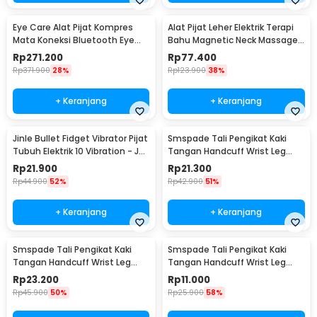
Eye Care Alat Pijat Kompres
Alat Pijat Leher Elektrik Terapi
Mata Koneksi Bluetooth Eye
Bahu Magnetic Neck Massager
Massager - H500
- HX-5880
Rp
271.200
Rp
77.400
Rp
371.900
28%
Rp
123.900
38%
+ Keranjang
+ Keranjang
Jinle Bullet Fidget Vibrator Pijat
Smspade Tali Pengikat Kaki
Tubuh Elektrik 10 Vibration - J-
Tangan Handcuff Wrist Leg
010
BDSM - PCT4
Rp
21.900
Rp
21.300
Rp
44.900
52%
Rp
42.900
51%
+ Keranjang
+ Keranjang
Smspade Tali Pengikat Kaki
Smspade Tali Pengikat Kaki
Tangan Handcuff Wrist Leg
Tangan Handcuff Wrist Leg
BDSM - 00632
BDSM Bondage - PCT6
Rp
23.200
Rp
11.000
Rp
45.900
50%
Rp
25.900
58%