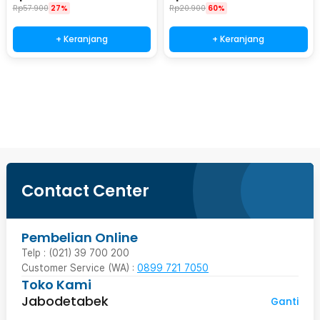
Rp
57.900
27%
Rp
20.900
60%
+ Keranjang
+ Keranjang
Beli Sekarang
Contact Center
Pembelian Online
Telp : (021) 39 700 200
Customer Service (WA) :
0899 721 7050
Toko Kami
Jabodetabek
Ganti