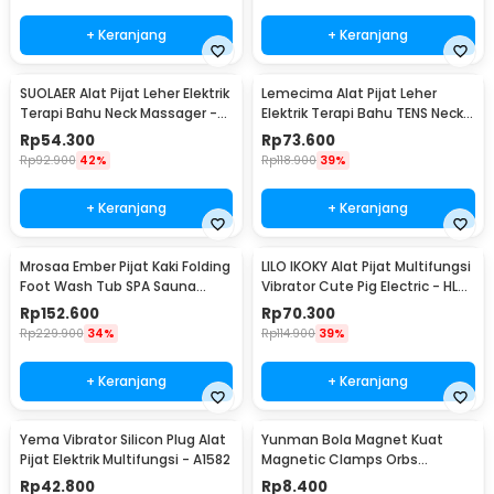
+ Keranjang
+ Keranjang
SUOLAER Alat Pijat Leher Elektrik
Lemecima Alat Pijat Leher
Terapi Bahu Neck Massager -
Elektrik Terapi Bahu TENS Neck
KS-996-1D
Massager - JT-808
Rp
54.300
Rp
73.600
Rp
92.900
42%
Rp
118.900
39%
+ Keranjang
+ Keranjang
Mrosaa Ember Pijat Kaki Folding
LILO IKOKY Alat Pijat Multifungsi
Foot Wash Tub SPA Sauna
Vibrator Cute Pig Electric - HL-
Massage Bucket - 7981
1907
Rp
152.600
Rp
70.300
Rp
229.900
34%
Rp
114.900
39%
+ Keranjang
+ Keranjang
Yema Vibrator Silicon Plug Alat
Yunman Bola Magnet Kuat
Pijat Elektrik Multifungsi - A1582
Magnetic Clamps Orbs
Multifungsi 1cm 2 PCS - BD05
Rp
42.800
Rp
8.400