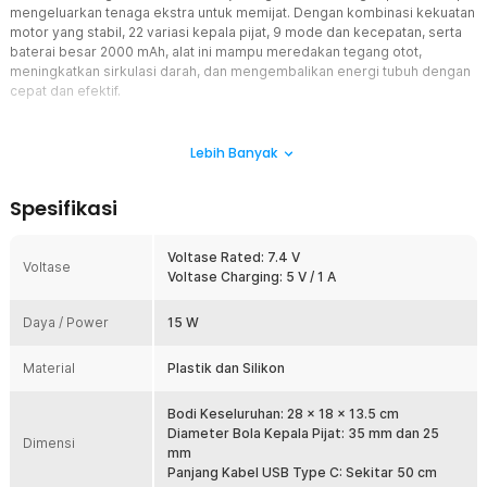
mengeluarkan tenaga ekstra untuk memijat. Dengan kombinasi kekuatan
motor yang stabil, 22 variasi kepala pijat, 9 mode dan kecepatan, serta
baterai besar 2000 mAh, alat ini mampu meredakan tegang otot,
meningkatkan sirkulasi darah, dan mengembalikan energi tubuh dengan
cepat dan efektif.
Fitur
Lebih Banyak
Relaksasi dan Redakan Otot Tegang
Alat pijat elektrik dari MORGEL mampu membantu Anda untuk
Spesifikasi
meringankan dan meredakan badan yang pegal atau sakit. Alat pijat
elektrik ini sangat efektif untuk melemaskan otot yang tegang di
bahu, pinggang, pinggul dan lainnya. Hadir dengan 22 kepala pijat
Voltase Rated: 7.4 V
Voltase
yang mampu memijat bagian tubuh Anda secara meyeluruh.
Voltase Charging: 5 V / 1 A
Desain Ergonomis
Daya / Power
Dibuat dengan desain dual-handle ergonomis, alat pijat ini mudah
15 W
digenggam dari berbagai sudut, sehingga Anda dapat memijat area
yang sulit dijangkau seperti punggung bawah atau bagian bahu
Material
Plastik dan Silikon
belakang tanpa bantuan orang lain. Bobotnya yang seimbang
memastikan Anda tidak cepat lelah saat menggunakannya.
Bodi Keseluruhan: 28 x 18 x 13.5 cm
Atur 9 Level Kecepatan
Diameter Bola Kepala Pijat: 35 mm dan 25
Dimensi
Dilengkapi 9 mode intensitas, memungkinkan Anda menyesuaikan
mm
kekuatan pijatan sesuai kebutuhan tubuh. Baik untuk keluhan leher
Panjang Kabel USB Type C: Sekitar 50 cm