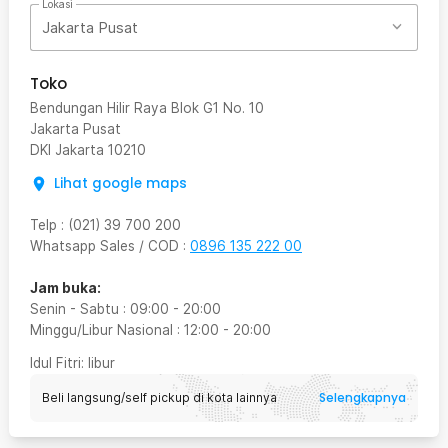
Lokasi
Jakarta Pusat
Toko
Bendungan Hilir Raya Blok G1 No. 10
Jakarta Pusat
DKI Jakarta
10210
Lihat google maps
Telp
:
(021) 39 700 200
Whatsapp Sales / COD
:
0896 135 222 00
Jam buka:
Senin - Sabtu
:
09:00
-
20:00
Minggu/Libur Nasional
:
12:00
-
20:00
Idul Fitri
: libur
Selengkapnya
Beli langsung/self pickup di kota lainnya