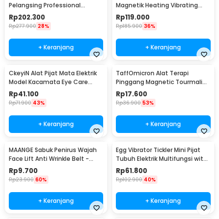
Pelangsing Professional
Magnetik Heating Vibrating
Slimming 55W - MC0138
Belt Massager - X5
Rp
202.300
Rp
119.000
Rp
277.900
28%
Rp
185.900
36%
+ Keranjang
+ Keranjang
CkeyiN Alat Pijat Mata Elektrik
TaffOmicron Alat Terapi
Model Kacamata Eye Care
Pinggang Magnetic Tourmaline
Massager - MR818
Nylon Size L
Rp
41.100
Rp
17.600
Rp
71.900
43%
Rp
36.900
53%
+ Keranjang
+ Keranjang
MAANGE Sabuk Penirus Wajah
Egg Vibrator Tickler Mini Pijat
Face Lift Anti Wrinkle Belt -
Tubuh Elektrik Multifungsi with
TZ18
Remote - 11829
Rp
9.700
Rp
61.800
Rp
23.900
60%
Rp
102.900
40%
+ Keranjang
+ Keranjang