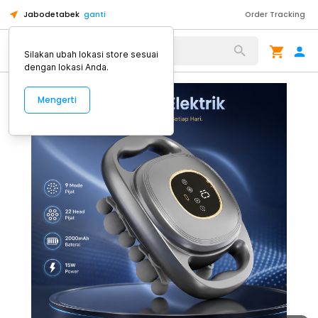
Jabodetabek
ganti
Order Tracking
Alat Kopi
Silakan ubah lokasi store sesuai
dengan lokasi Anda.
Mengerti