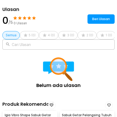
Ulasan
0
Beri Ulasan
/5
0
Ulasan
Semua
5
(
0
)
4
(
0
)
3
(
0
)
2
(
0
)
1
(
0
)
Cari Ulasan
Belum ada ulasan
Produk Rekomendasi
Igia Vibro Shape Sabuk Getar
Sabuk Getar Pelangsing Tubuh