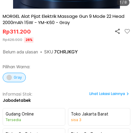
1 / 8
MORGEL Alat Pijat Elektrik Massage Gun 9 Mode 22 Head
2000mAh 15W - YM-K60
-
Gray
Rp
311.200
Rp
426.900
28
%
Belum ada ulasan
•
SKU
7CHRJKGY
Pilihan Warna:
Gray
Lihat
Lokasi Lainnya
Informasi Stok:
Jabodetabek
Gudang Online
Toko Jakarta Barat
Tersedia
sisa
3