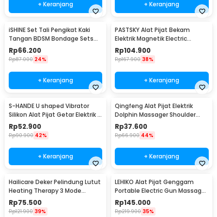
+ Keranjang
+ Keranjang
iSHINE Set Tali Pengikat Kaki
PASTSKY Alat Pijat Bekam
Tangan BDSM Bondage Sets
Elektrik Magnetik Electric
Rope - BD15
Machine Cupping - CP-6181
Rp
66.200
Rp
104.900
Rp
87.000
24%
Rp
167.900
38%
+ Keranjang
+ Keranjang
S-HANDE U shaped Vibrator
Qingfeng Alat Pijat Elektrik
Silikon Alat Pijat Getar Elektrik -
Dolphin Massager Shoulder
SHD-S058
Vibration USB - HK668
Rp
52.900
Rp
37.600
Rp
90.900
42%
Rp
66.900
44%
+ Keranjang
+ Keranjang
Hailicare Deker Pelindung Lutut
LEHIKO Alat Pijat Genggam
Heating Therapy 3 Mode
Portable Electric Gun Massage
Kneepad 1 PCS - 102
Rechargeable - KH-320
Rp
75.500
Rp
145.000
Rp
121.900
39%
Rp
219.900
35%