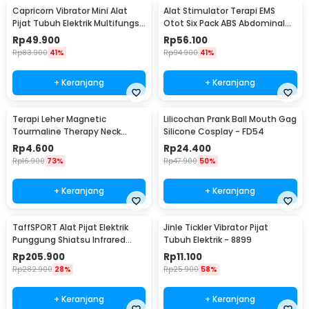
Capricorn Vibrator Mini Alat
Alat Stimulator Terapi EMS
Pijat Tubuh Elektrik Multifungsi
Otot Six Pack ABS Abdominal
- EL-025
Muscle - 068R2
Rp
49.900
Rp
56.100
Rp
83.900
41%
Rp
94.900
41%
+ Keranjang
+ Keranjang
Terapi Leher Magnetic
Lilicochan Prank Ball Mouth Gag
Tourmaline Therapy Neck
Silicone Cosplay - FD54
Massager - DA-3484
Rp
4.600
Rp
24.400
Rp
16.900
73%
Rp
47.900
50%
+ Keranjang
+ Keranjang
TaffSPORT Alat Pijat Elektrik
Jinle Tickler Vibrator Pijat
Punggung Shiatsu Infrared
Tubuh Elektrik - 8899
Massager - 608
Rp
205.900
Rp
11.100
Rp
282.900
28%
Rp
25.900
58%
+ Keranjang
+ Keranjang