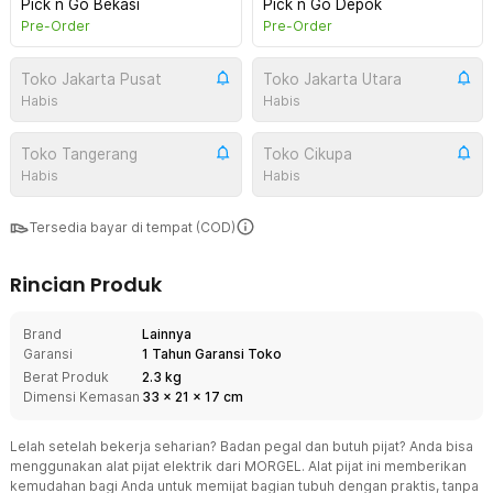
Pick n Go Bekasi
Pick n Go Depok
Pre-Order
Pre-Order
Toko Jakarta Pusat
Toko Jakarta Utara
Habis
Habis
Toko Tangerang
Toko Cikupa
Habis
Habis
Tersedia bayar di tempat (COD)
Rincian Produk
Brand
Lainnya
Garansi
1 Tahun Garansi Toko
Berat Produk
2.3 kg
Dimensi Kemasan
33
x
21
x
17
cm
Lelah setelah bekerja seharian? Badan pegal dan butuh pijat? Anda bisa
menggunakan alat pijat elektrik dari MORGEL. Alat pijat ini memberikan
kemudahan bagi Anda untuk memijat bagian tubuh dengan praktis, tanpa