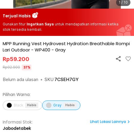
1 / 10
Terjual Habis
Gunakan fitur
Ingatkan Saya
untuk mendapatkan informasi ketika
stok tersedia kembali.
MPP Running Vest Hydrovest Hydration Breathable Rompi
Lari Outdoor - WP400
-
Gray
Rp
59.200
Rp
92.900
37
%
Belum ada ulasan
•
SKU
7CSEH7GY
Pilihan Warna:
Black
Gray
Habis
Habis
Lihat
Lokasi Lainnya
Informasi Stok:
Jabodetabek