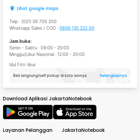
Lihat google maps
Telp
:
(021) 39 700 200
Whatsapp Sales / COD
:
0896 135 222 00
Jam buka:
Senin - Sabtu
:
09:00
-
20:00
Minggu/Libur Nasional
:
12:00
-
20:00
Idul Fitri
: libur
Selengkapnya
Beli langsung/self pickup di kota lainnya
Download Aplikasi JakartaNotebook
Layanan Pelanggan
JakartaNotebook