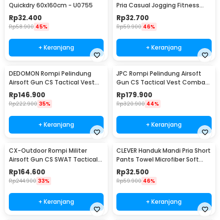
Quickdry 60x160cm - U0755
Pria Casual Jogging Fitness
XXXL - SE01
Rp
32.400
Rp
32.700
Rp
58.900
45%
Rp
59.900
46%
+ Keranjang
+ Keranjang
DEDOMON Rompi Pelindung
JPC Rompi Pelindung Airsoft
Airsoft Gun CS Tactical Vest
Gun CS Tactical Vest Combat
Combat 600D - G030102
Pocket - G0301
Rp
146.900
Rp
179.900
Rp
222.900
35%
Rp
320.900
44%
+ Keranjang
+ Keranjang
CX-Outdoor Rompi Militer
CLEVER Handuk Mandi Pria Short
Airsoft Gun CS SWAT Tactical
Pants Towel Microfiber Soft
Vest Size L - CX93
Wearable 140x30cm - CL140
Rp
164.600
Rp
32.500
Rp
244.900
33%
Rp
59.900
46%
+ Keranjang
+ Keranjang