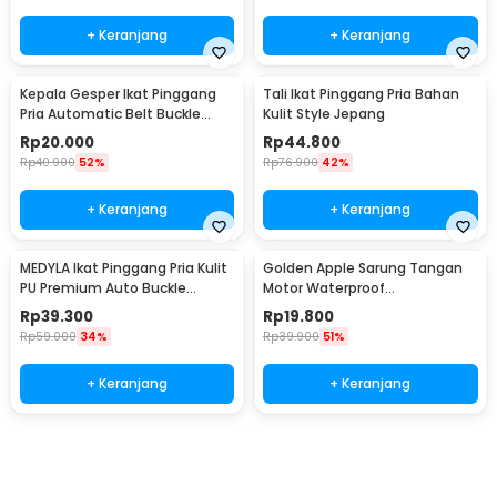
+ Keranjang
+ Keranjang
Kepala Gesper Ikat Pinggang
Tali Ikat Pinggang Pria Bahan
Pria Automatic Belt Buckle
Kulit Style Jepang
Metal Model 4 - 620
Rp
20.000
Rp
44.800
Rp
40.900
52%
Rp
76.900
42%
+ Keranjang
+ Keranjang
MEDYLA Ikat Pinggang Pria Kulit
Golden Apple Sarung Tangan
PU Premium Auto Buckle
Motor Waterproof
Gesper Metal Model 2 -
Touchscreen Kulit Sintetis Pria
Rp
39.300
Rp
19.800
AA7900
- 9070
Rp
59.000
34%
Rp
39.900
51%
+ Keranjang
+ Keranjang
Ingatkan Saya