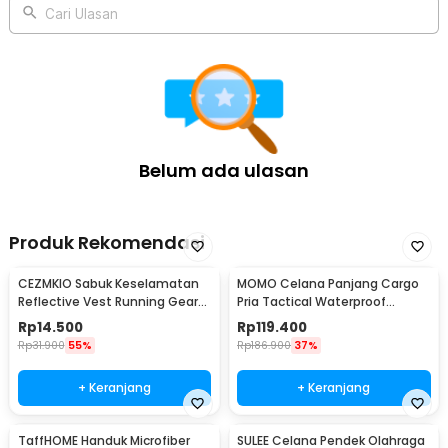
Dilengkapi sistem tali adjustable pada bagian dada dan pinggang
Cari Ulasan
yang mudah disesuaikan untuk berbagai postur tubuh pria maupun
wanita. Pengaturan yang pas membantu menjaga running vest tetap
stabil dan minim guncangan saat berlari, bersepeda, maupun
mendaki. Desainnya memberikan kenyamanan ekstra tanpa terasa
sesak, sehingga tetap nyaman digunakan dalam waktu lama pada
berbagai aktivitas outdoor.
Kelengkapan Produk
Belum ada ulasan
Rincian yang Anda dapatkan untuk pembelian produk ini:
1 x MPP Running Vest Hydrovest Hydration Breathable Rompi
Lari Outdoor - WP400
Produk Rekomendasi
CEZMKIO Sabuk Keselamatan
MOMO Celana Panjang Cargo
Reflective Vest Running Gear
Pria Tactical Waterproof
High Visibility - B08
Polyester Cotton XL - AP78
Rp
14.500
Rp
119.400
Rp
31.900
55%
Rp
186.900
37%
+ Keranjang
+ Keranjang
TaffHOME Handuk Microfiber
SULEE Celana Pendek Olahraga