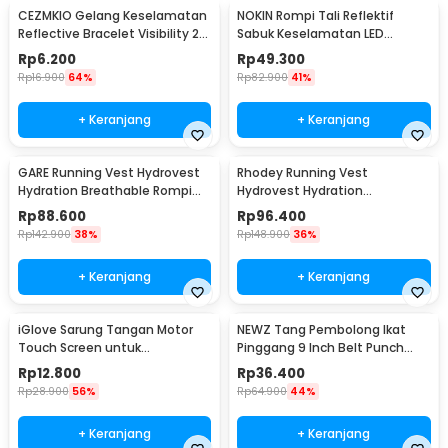
CEZMKIO Gelang Keselamatan
NOKIN Rompi Tali Reflektif
Reflective Bracelet Visibility 2
Sabuk Keselamatan LED
PCS - B07
Reflective Vest - NK300
Rp
6.200
Rp
49.300
Rp
16.900
64%
Rp
82.900
41%
+ Keranjang
+ Keranjang
GARE Running Vest Hydrovest
Rhodey Running Vest
Hydration Breathable Rompi
Hydrovest Hydration
Lari Outdoor - WP450
Breathable Rompi Lari Outdoor
Rp
88.600
Rp
96.400
- WP500
Rp
142.900
38%
Rp
148.900
36%
+ Keranjang
+ Keranjang
iGlove Sarung Tangan Motor
NEWZ Tang Pembolong Ikat
Touch Screen untuk
Pinggang 9 Inch Belt Punch
Smartphone dan Tablet - XT08
Plier - CA-40
Rp
12.800
Rp
36.400
Rp
28.900
56%
Rp
64.900
44%
+ Keranjang
+ Keranjang