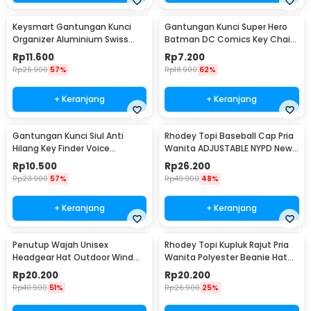
Keysmart Gantungan Kunci
Gantungan Kunci Super Hero
Organizer Aluminium Swiss
Batman DC Comics Key Chain
Army Style Size L
Stainless Steel - GB6675
Rp
11.600
Rp
7.200
Rp
26.900
57%
Rp
18.900
62%
+ Keranjang
+ Keranjang
Gantungan Kunci Siul Anti
Rhodey Topi Baseball Cap Pria
Hilang Key Finder Voice
Wanita ADJUSTABLE NYPD New
Induction LED - YY-315
York Denim - S8R
Rp
10.500
Rp
26.200
Rp
23.900
57%
Rp
49.900
48%
+ Keranjang
+ Keranjang
Penutup Wajah Unisex
Rhodey Topi Kupluk Rajut Pria
Headgear Hat Outdoor Wind
Wanita Polyester Beanie Hat
Mask Balaclava - P01
Winter - EC002
Rp
20.200
Rp
20.200
Rp
40.900
51%
Rp
26.900
25%