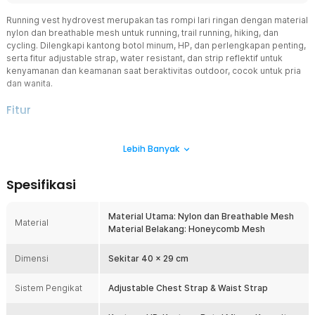
Running vest hydrovest merupakan tas rompi lari ringan dengan material
nylon dan breathable mesh untuk running, trail running, hiking, dan
cycling. Dilengkapi kantong botol minum, HP, dan perlengkapan penting,
serta fitur adjustable strap, water resistant, dan strip reflektif untuk
kenyamanan dan keamanan saat beraktivitas outdoor, cocok untuk pria
dan wanita.
Fitur
Multifungsi untuk Berbagai Aktivitas Outdoor
Lebih Banyak
Selain digunakan sebagai rompi lari outdoor, running vest ini juga
ideal untuk hiking, cycling, trekking, triathlon, hingga aktivitas
outdoor lainnya. Desainnya yang ringkas membuat perlengkapan
Spesifikasi
penting tetap mudah dibawa tanpa terasa membebani. Satu vest
untuk berbagai kebutuhan olahraga dan eksplorasi alam. Praktis,
ringan, dan siap menemani setiap aktivitas Anda.
Material Utama: Nylon dan Breathable Mesh
Material
Material Belakang: Honeycomb Mesh
Desain Vest Ergonomis
Nikmati kenyamanan maksimal saat berlari dengan desain running
Dimensi
vest ergonomis yang mengikuti kontur tubuh untuk mengurangi
Sekitar 40 x 29 cm
guncangan saat bergerak. Dilengkapi tali adjustable yang dapat
disesuaikan, rompi tetap stabil dan nyaman digunakan tanpa terasa
Sistem Pengikat
Adjustable Chest Strap & Waist Strap
mengganggu langkah. Cocok untuk trail running, marathon, hiking,
maupun cycling, sehingga Anda dapat bergerak lebih leluasa dan