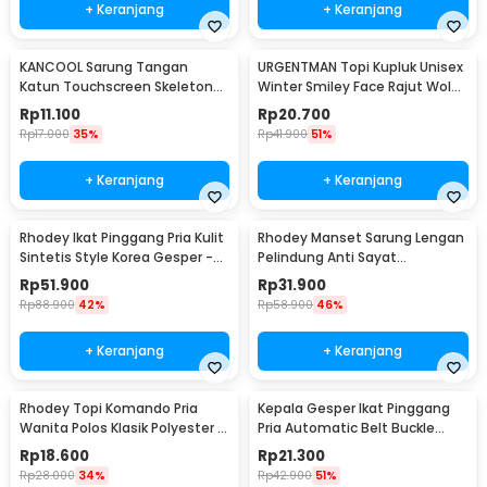
+ Keranjang
+ Keranjang
KANCOOL Sarung Tangan
URGENTMAN Topi Kupluk Unisex
Katun Touchscreen Skeleton
Winter Smiley Face Rajut Wol
All Size Unisex - YN1168
Beanie Hat - NM-DS01
Rp
11.100
Rp
20.700
Rp
17.000
35%
Rp
41.900
51%
+ Keranjang
+ Keranjang
Rhodey Ikat Pinggang Pria Kulit
Rhodey Manset Sarung Lengan
Sintetis Style Korea Gesper -
Pelindung Anti Sayat
B1033
Polyethylene Fiber - SYLC-
Rp
51.900
Rp
31.900
HB001
Rp
88.900
42%
Rp
58.900
46%
+ Keranjang
+ Keranjang
Rhodey Topi Komando Pria
Kepala Gesper Ikat Pinggang
Wanita Polos Klasik Polyester -
Pria Automatic Belt Buckle
F314
Metal Model 2 - 620
Rp
18.600
Rp
21.300
Rp
28.000
34%
Rp
42.900
51%