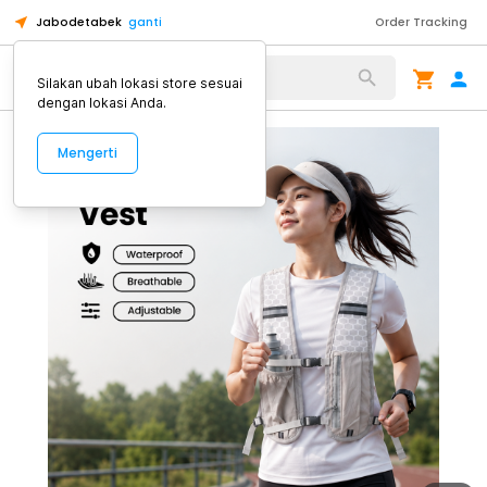
Jabodetabek
ganti
Order Tracking
Alat Kopi
Silakan ubah lokasi store sesuai
dengan lokasi Anda.
Mengerti