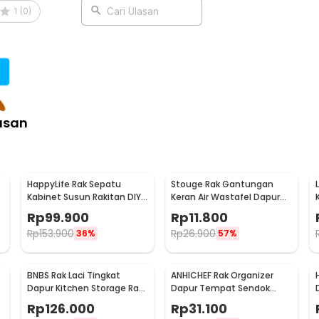
1
(
0
)
Cari Ulasan
asan
HappyLife Rak Sepatu
Stouge Rak Gantungan
Kabinet Susun Rakitan DIY -
Keran Air Wastafel Dapur
F-12
Organizer - PXM19
Rp
99.900
Rp
11.800
Rp
153.900
Rp
26.900
36%
57%
BNBS Rak Laci Tingkat
ANHICHEF Rak Organizer
k
Dapur Kitchen Storage Rack
Dapur Tempat Sendok
4 - BN-2713 / BN-2714
Garpu Tableware Storage
Rp
126.000
Rp
31.100
Box - PP23