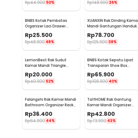
Rp
44.900
Rp
148.900
50%
36%
BNBS Kotak Pembatas
XUANXIN Rak Dinding Kama
Organizer Laci Drawer
Mandi Gantungan Handuk
Divider Box Plastik 8 PCS -
Double Layer - B04-1
Rp
25.500
Rp
78.700
HJ1992
Rp
48.900
Rp
125.900
48%
38%
LemonBest Rak Sudut
BNBS Kotak Sepatu Lipat
Kamar Mandi Triangle
Transparan Shoe Box
Corner Shelf Stainless
Organizer 6 PCS Size L -
Rp
20.000
Rp
65.900
Steel - G49
LF010
Rp
40.900
Rp
108.900
52%
40%
Falangshi Rak Kamar Mandi
TaffHOME Rak Gantung
Bathroom Organizer Rack
Kamar Mandi Organizer
Shower Aluminium -
Storage Rack - 1P
Rp
36.400
Rp
42.800
WB8007
Rp
64.900
Rp
73.900
44%
43%