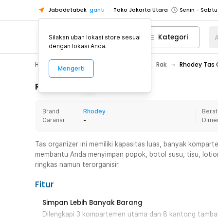
Jabodetabek
ganti
Toko Jakarta Utara
Toko Tangerang
Kategori
A
Silakan ubah lokasi store sesuai
Toko Cikupa
dengan lokasi Anda.
Pick n Go Jakarta Barat
Senin - J
Home Appliance
Furnitur Rumah
Rak
Rhodey Tas O
Mengerti
Pick n Go Bekasi
Senin - Jumat (08
Pick n Go Depok
Senin - Jumat (08
Rincian Produk
Toko Jakarta Pusat
Senin - Sabtu
Brand
Rhodey
Berat
Toko Jakarta Barat
Senin - Sabtu
Garansi
-
Dime
Toko Jakarta Utara
Toko Tangerang
Tas organizer ini memiliki kapasitas luas, banyak komparte
membantu Anda menyimpan popok, botol susu, tisu, lotio
Toko Cikupa
ringkas namun terorganisir.
Pick n Go Jakarta Barat
Senin - J
Fitur
Pick n Go Bekasi
Senin - Jumat (08
Pick n Go Depok
Senin - Jumat (08
Simpan Lebih Banyak Barang
Dilengkapi 3 kompartemen utama dan 8 kantong tamba