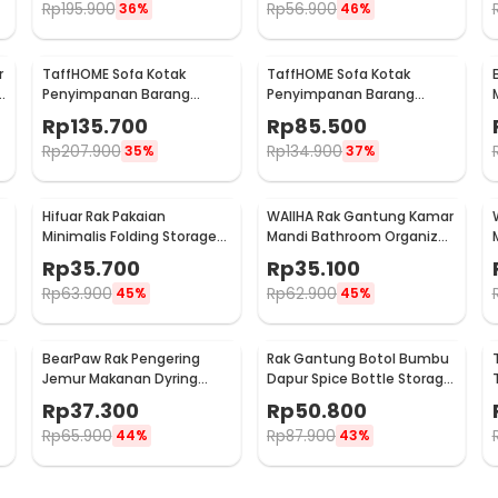
Rp
195.900
Rp
56.900
36%
46%
r
TaffHOME Sofa Kotak
TaffHOME Sofa Kotak
Penyimpanan Barang
Penyimpanan Barang
Foldable Storage Box
Foldable Storage Box
Rp
135.700
Rp
85.500
76x38x36.5cm - L1705
38x38x36.5cm - L1705
Rp
207.900
Rp
134.900
35%
37%
Hifuar Rak Pakaian
WAIIHA Rak Gantung Kamar
Minimalis Folding Storage
Mandi Bathroom Organizer
Box 95x33x14cm - HR01
Rack Stainless Steel L - W21
Rp
35.700
Rp
35.100
Rp
63.900
Rp
62.900
45%
45%
BearPaw Rak Pengering
Rak Gantung Botol Bumbu
Jemur Makanan Dyring
Dapur Spice Bottle Storage
Mesh Net 4 Layer S - G58
Rack 3 Slot - E2006
Rp
37.300
Rp
50.800
Rp
65.900
Rp
87.900
44%
43%