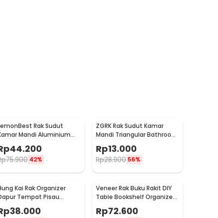
LemonBest Rak Sudut
ZGRK Rak Sudut Kamar
Kamar Mandi Aluminium
Mandi Triangular Bathroom
Corner Shelf Rack 2 Layers -
Corner Shelf Plastik - ST145
Rp
44.200
Rp
13.000
G48
Rp
75.900
Rp
28.900
42%
56%
Hung Kai Rak Organizer
Veneer Rak Buku Rakit DIY
Dapur Tempat Pisau
Table Bookshelf Organizer
Cutlery Storage Box - PP23
Kayu 50x17x34.5cm -
Rp
38.000
Rp
72.600
ZW404