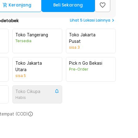
Keranjang
Beli Sekarang
Lihat
5
Lokasi Lainnya
odetabek
Toko Tangerang
Toko Jakarta
Tersedia
Pusat
sisa
3
Toko Jakarta
Pick n Go Bekasi
Pre-Order
Utara
sisa
5
Toko Cikupa
Habis
i tempat (COD)