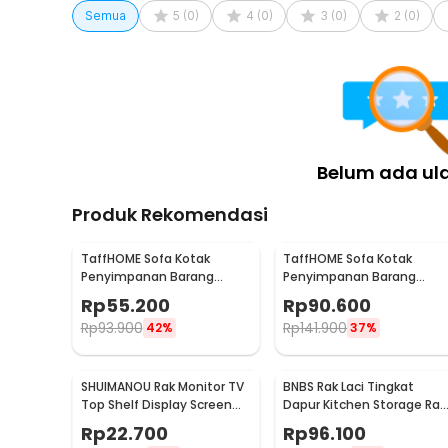
Semua
5
(
0
)
4
(
0
)
3
(
0
)
2
(
0
)
Belum ada ul
Produk Rekomendasi
TaffHOME Sofa Kotak
TaffHOME Sofa Kotak
Penyimpanan Barang
Penyimpanan Barang
Foldable Storage Box
Foldable Storage Box
Rp
55.200
Rp
90.600
30x30x30cm - L170
48x30x30cm - L170
Rp
93.900
Rp
141.900
42%
37%
SHUIMANOU Rak Monitor TV
BNBS Rak Laci Tingkat
Top Shelf Display Screen
Dapur Kitchen Storage Rac
Storage Desk Riser - G255
3 - BN-2713 / BN-2714
Rp
22.700
Rp
96.100