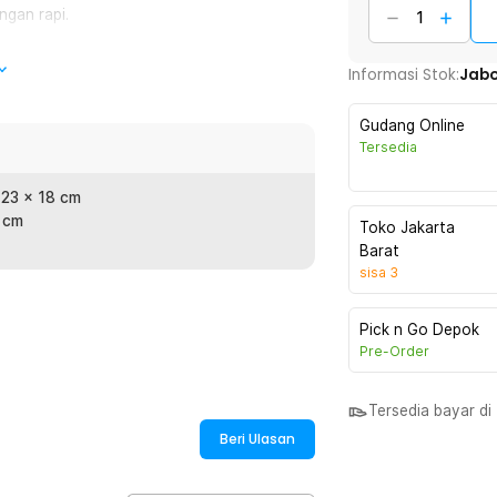
ngan rapi.
Informasi Stok:
Jab
suai kebutuhan. Anda bisa menyesuaikan
Gudang Online
Tersedia
n anti gores. Tidak mudah berubah bentuk
 23 x 18 cm
 cm
Toko Jakarta
Barat
:
sisa
3
Diaper Caddy Bag - SS320
Pick n Go Depok
Pre-Order
Tersedia bayar d
Beri Ulasan