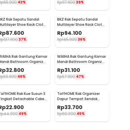
Rp
65.900
Rp
117.900
43%
39%
BKZ Rak Sepatu Sandal
BKZ Rak Sepatu Sandal
Multilayer Shoe Rack Cloth
Multilayer Shoe Rack Cloth
Storage 7 Layer - F10
Storage 9 Layer - F10
Rp
87.600
Rp
94.100
Rp
137.900
Rp
145.900
37%
36%
WAIIHA Rak Gantung Kamar
WAIIHA Rak Gantung Kamar
Mandi Bathroom Organizer
Mandi Bathroom Organizer
Rack Stainless Steel M -
Rack Stainless Steel S - W21
Rp
32.800
Rp
31.100
W21
Rp
59.900
Rp
57.900
46%
47%
TaffHOME Rak Kue Susun 3
TaffHOME Rak Organizer
Tingkat Detachable Cake
Dapur Tempat Sendok
Stand Display - CF431
Garpu 2 Box - LL251
Rp
22.900
Rp
33.700
Rp
44.900
Rp
60.900
49%
45%