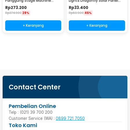
Panggung Stage Machine
Lights Dragonfly Solar Panel
Ejector with RGB LED - KY-
IP65 8 Modes 20 LED - M088
Rp
273.200
Rp
33.400
LED500
Rp
374.900
28%
Rp
60.900
46%
+ Keranjang
+ Keranjang
Beli Sekarang
Contact Center
Pembelian Online
Telp : (021) 39 700 200
Customer Service (WA) :
0899 721 7050
Toko Kami