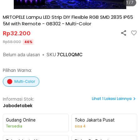
1 / 7
MRTOPELE Lampu LED Strip DIY Flexible RGB SMD 2835 IP65
5M with Remote - GB302
-
Multi-Color
Rp
32.200
Rp
58.900
46
%
Belum ada ulasan
•
SKU
7CLL0QMC
Pilihan Warna:
Multi-Color
Lihat
1
Lokasi Lainnya
Informasi Stok:
Jabodetabek
Gudang Online
Toko Jakarta Pusat
Tersedia
sisa
4