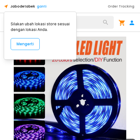
Jabodetabek
ganti
Order Tracking
Alat Kopi
Silakan ubah lokasi store sesuai
dengan lokasi Anda.
Mengerti