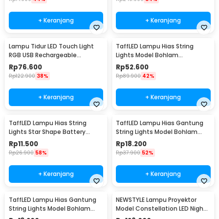
+ Keranjang
+ Keranjang
Lampu Tidur LED Touch Light
TaffLED Lampu Hias String
RGB USB Rechargeable
Lights Model Bohlam
1500mAh 5V 3W - F8-1
Waterproof 20 LED 5M - PD039
Rp
76.600
Rp
52.600
Rp
122.900
38%
Rp
89.900
42%
+ Keranjang
+ Keranjang
TaffLED Lampu Hias String
TaffLED Lampu Hias Gantung
Lights Star Shape Battery
String Lights Model Bohlam
Power 20 LED 3M - 2G11
Mini Waterproof 6M - ZYD0931
Rp
11.500
Rp
18.200
Rp
26.900
58%
Rp
37.900
52%
+ Keranjang
+ Keranjang
TaffLED Lampu Hias Gantung
NEWSTYLE Lampu Proyektor
String Lights Model Bohlam
Model Constellation LED Night
Mini Waterproof 3M - ZYD0931
Light 3W 5V - NL-USB