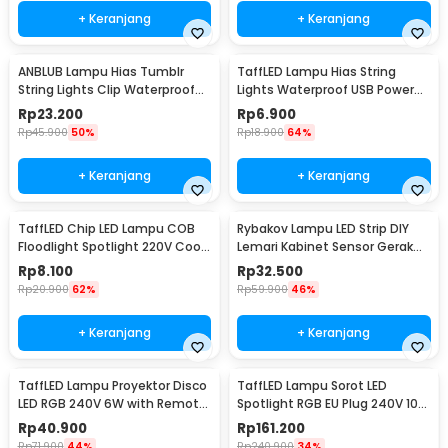
+ Keranjang
+ Keranjang
ANBLUB Lampu Hias Tumblr
TaffLED Lampu Hias String
String Lights Clip Waterproof
Lights Waterproof USB Power
20 LED 2M - 0606
50 LED 5M - SZ
Rp
23.200
Rp
6.900
Rp
45.900
50%
Rp
18.900
64%
+ Keranjang
+ Keranjang
TaffLED Chip LED Lampu COB
Rybakov Lampu LED Strip DIY
Floodlight Spotlight 220V Cool
Lemari Kabinet Sensor Gerak
White 6000K 50W - COB4060-
4.5W 1M - 2835
Rp
8.100
Rp
32.500
AC220-50
Rp
20.900
62%
Rp
59.900
46%
+ Keranjang
+ Keranjang
TaffLED Lampu Proyektor Disco
TaffLED Lampu Sorot LED
LED RGB 240V 6W with Remote
Spotlight RGB EU Plug 240V 10W
Control - CY-LV-RG
- L18RG
Rp
40.900
Rp
161.200
Rp
71.900
44%
Rp
240.900
34%