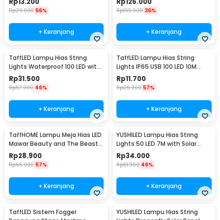
Rp
13.200
Rp
126.000
Rp
29.900
56%
Rp
195.900
36%
+ Keranjang
+ Keranjang
TaffLED Lampu Hias String
TaffLED Lampu Hias String
Lights Waterproof 100 LED with
Lights IP65 USB 100 LED 10M
Solar Panel - M071
Warm White - TDC-01
Rp
31.500
Rp
11.700
Rp
57.900
46%
Rp
26.900
57%
+ Keranjang
+ Keranjang
TaffHOME Lampu Meja Hias LED
YUSHILED Lampu Hias String
Mawar Beauty and The Beast
Lights 50 LED 7M with Solar
Warm White - AC01
Panel - M072
Rp
28.900
Rp
34.000
Rp
65.900
57%
Rp
61.900
46%
+ Keranjang
+ Keranjang
TaffLED Sistem Fogger
YUSHILED Lampu Hias String