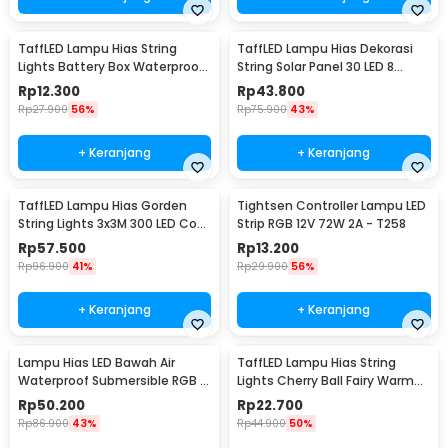
TaffLED Lampu Hias String
TaffLED Lampu Hias Dekorasi
Lights Battery Box Waterproof
String Solar Panel 30 LED 8
50 LED 5M - G5
Mode 6.5M - 896
Rp
12.300
Rp
43.800
Rp
27.900
56%
Rp
75.900
43%
+ Keranjang
+ Keranjang
TaffLED Lampu Hias Gorden
Tightsen Controller Lampu LED
String Lights 3x3M 300 LED Cool
Strip RGB 12V 72W 2A - T258
White 18W - 300L
Rp
57.500
Rp
13.200
Rp
96.900
41%
Rp
29.900
56%
+ Keranjang
+ Keranjang
Lampu Hias LED Bawah Air
TaffLED Lampu Hias String
Waterproof Submersible RGB 2
Lights Cherry Ball Fairy Warm
PCS with Remote - 13017
White 5M - LY20W
Rp
50.200
Rp
22.700
Rp
86.900
43%
Rp
44.900
50%