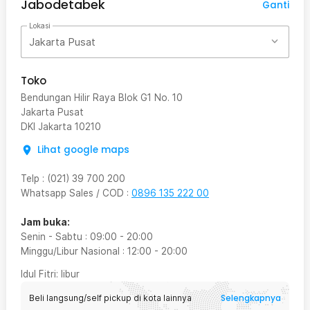
Jabodetabek
Ganti
Lokasi
Jakarta Pusat
Toko
Bendungan Hilir Raya Blok G1 No. 10
Jakarta Pusat
DKI Jakarta
10210
Lihat google maps
Telp
:
(021) 39 700 200
Whatsapp Sales / COD
:
0896 135 222 00
Jam buka:
Senin - Sabtu
:
09:00
-
20:00
Minggu/Libur Nasional
:
12:00
-
20:00
Idul Fitri
: libur
Selengkapnya
Beli langsung/self pickup di kota lainnya