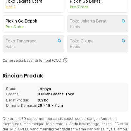
Toko Jakarta Utara
Pick n Go Bekasi
sisa
2
Pre-Order
Pick n Go Depok
Toko Jakarta Barat
Pre-Order
Habis
Toko Tangerang
Toko Cikupa
Habis
Habis
Tersedia bayar di tempat (COD)
Rincian Produk
Brand
Lainnya
Garansi
3 Bulan Garansi Toko
Berat Produk
0.3 kg
Dimensi Kemasan
26
x
18
x
7
cm
Dekorasi LED dapat mempercantik sudut-sudut ruangan Anda dan
membuat rumah menjadi lebih estetik. Anda bisa menggunakan LED strip
dari MRTOPELE yang memiliki pengaturan warna dan variasi nyala lampu.