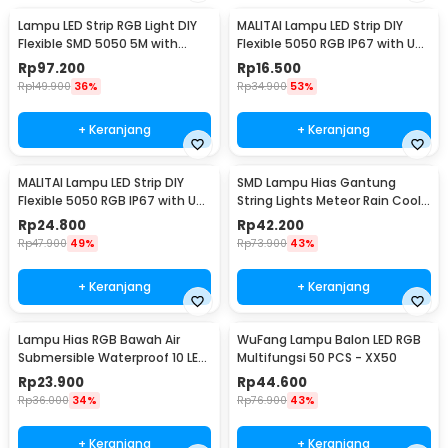
Lampu LED Strip RGB Light DIY
MALITAI Lampu LED Strip DIY
Flexible SMD 5050 5M with
Flexible 5050 RGB IP67 with USB
Remote
Controller 1M - SMD2835
Rp
97.200
Rp
16.500
Rp
149.900
36%
Rp
34.900
53%
+ Keranjang
+ Keranjang
MALITAI Lampu LED Strip DIY
SMD Lampu Hias Gantung
Flexible 5050 RGB IP67 with USB
String Lights Meteor Rain Cool
Controller 2M - SMD2835
White 30cm 8 PCS
Rp
24.800
Rp
42.200
Rp
47.900
49%
Rp
73.900
43%
+ Keranjang
+ Keranjang
Lampu Hias RGB Bawah Air
WuFang Lampu Balon LED RGB
Submersible Waterproof 10 LED
Multifungsi 50 PCS - XX50
with Remote - 13017
Rp
23.900
Rp
44.600
Rp
36.000
34%
Rp
76.900
43%
+ Keranjang
+ Keranjang