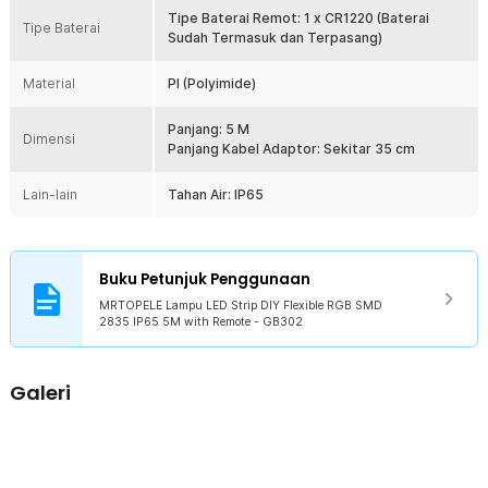
Tipe Baterai Remot: 1 x CR1220 (Baterai
Tipe Baterai
Kelengkapan Produk
Sudah Termasuk dan Terpasang)
Rincian yang Anda dapatkan untuk pembelian produk ini:
Material
PI (Polyimide)
1 x MRTOPELE Lampu LED Strip DIY Flexible RGB SMD 2835 IP65
5M - GB302
1 x RGB Box Kontrol
Panjang: 5 M
Dimensi
1 x Remot Kontrol
Panjang Kabel Adaptor: Sekitar 35 cm
1 x Adaptor Daya EU Plug
Lain-lain
Tahan Air: IP65
Buku Petunjuk Penggunaan
MRTOPELE Lampu LED Strip DIY Flexible RGB SMD
2835 IP65 5M with Remote - GB302
Galeri