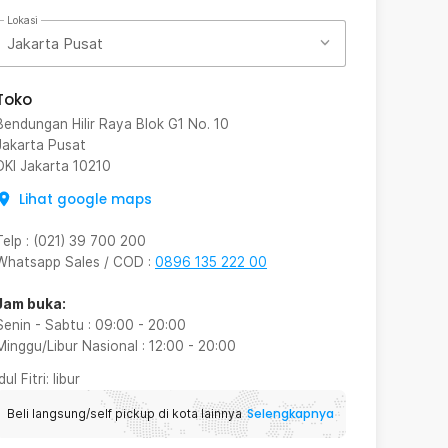
Lokasi
Jakarta Pusat
Toko
Bendungan Hilir Raya Blok G1 No. 10
Jakarta Pusat
DKI Jakarta
10210
Lihat google maps
Telp
:
(021) 39 700 200
Whatsapp Sales / COD
:
0896 135 222 00
Jam buka:
Senin - Sabtu
:
09:00
-
20:00
Minggu/Libur Nasional
:
12:00
-
20:00
Idul Fitri
: libur
Selengkapnya
Beli langsung/self pickup di kota lainnya