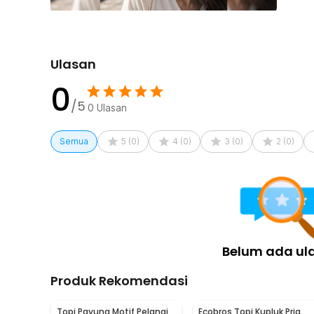
Kelengkapan Produk
Rincian yang Anda dapatkan untuk pembelian produk ini
1 x MUJE Topi Baseball Cap Bordir Adjustable 1989 
Ulasan
0
/5
0
Ulasan
Semua
5
(
0
)
4
(
0
)
3
(
0
)
2
(
0
)
Belum ada ul
Produk Rekomendasi
Topi Payung Motif Pelangi
Ecobros Topi Kupluk Pria