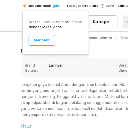
Jabodetabek
ganti
Toko Jakarta Utara
Toko Tangerang
Kategori
A
Silakan ubah lokasi store sesuai
Toko Cikupa
dengan lokasi Anda.
Pick n Go Jakarta Barat
Senin - J
Fashion, Make Up & Beauty Care
Fashion Wanita
Topi
Mengerti
Pick n Go Bekasi
Senin - Jumat (08
Pick n Go Depok
Senin - Jumat (08
Rincian Produk
Toko Jakarta Pusat
Senin - Sabtu
Brand
Lainnya
Berat
Toko Jakarta Barat
Senin - Sabtu
Garansi
-
Dime
Toko Jakarta Utara
Toko Tangerang
Lengkapi gaya kasual Anda dengan topi baseball dari MUJ
bordir yang menonjol, topi ini cocok digunakan untuk berba
Toko Cikupa
hangout, traveling, hingga aktivitas outdoor. Material k
Pick n Go Jakarta Barat
Senin - J
strap adjustable di bagian belakang sehingga mudah dises
yang versatile membuat topi baseball mudah dipadukan d
Pick n Go Bekasi
Senin - Jumat (08
menyempurnakan penampilan kapan saja.
Pick n Go Depok
Senin - Jumat (08
Fitur