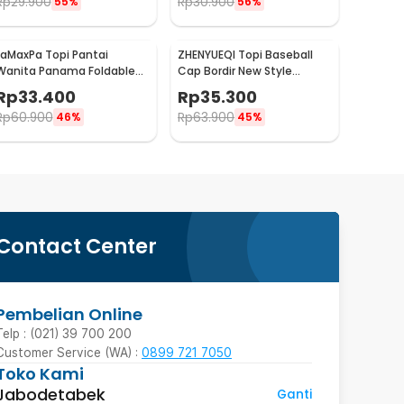
Rp
29.900
Rp
30.900
55%
56%
LaMaxPa Topi Pantai
ZHENYUEQI Topi Baseball
Wanita Panama Foldable
Cap Bordir New Style
Summer Beach Straw Hat
Jomant - MZ085
Rp
33.400
Rp
35.300
60cm - WJ9024
Rp
60.900
Rp
63.900
46%
45%
Contact Center
Pembelian Online
Telp : (021) 39 700 200
Customer Service (WA) :
0899 721 7050
Toko Kami
Jabodetabek
Ganti