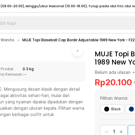
lat Kopi
umat (07:00 - 20:00), Sabtu - Minggu (08:00 - 20:00), Tutup pada Idul Fitri
Sele
 Wanita
MUJE Topi Baseball Cap Bordir Adjustable 1989 New York - F2
:00 - 20:00), Sabtu - Minggu/ Libur Nasional (08:00 - 17:00)
Selengkapnya
:00 - 20:00), Sabtu - Minggu/ Libur Nasional (08:00 - 17:00)
MUJE Topi B
Selengkapnya
1989 New Yo
 (09:00-20:00), Minggu/Libur Nasional (12:00-20:00), Tutup pada Idul Fitri
Sele
 Produk
0.3 kg
 (09:00-20:00), Minggu/Libur Nasional (12:00-20:00), Tutup pada Idul Fitri
Sele
Belum ada ulasan
•
nsi Kemasan
: -
Rp
20.100
E. Mengusung desain klasik dengan detail
gai aktivitas sehari-hari, mulai dari
Pilihan Warna:
atun yang nyaman dipakai dipadukan dengan
umat (07:00 - 20:00), Sabtu - Minggu (08:00 - 20:00), Tutup pada Idul Fitri
Sele
uaikan dengan ukuran kepala. Pilihan warna
Black
engan berbagai outfit untuk
:00 - 20:00), Sabtu - Minggu/ Libur Nasional (08:00 - 17:00)
Selengkapnya
:00 - 20:00), Sabtu - Minggu/ Libur Nasional (08:00 - 17:00)
Selengkapnya