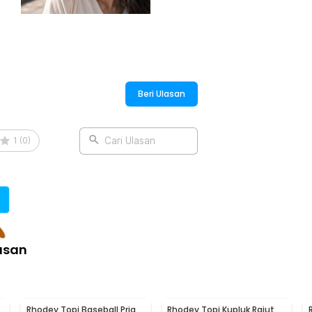
:
New York - F220
Beri Ulasan
1
(
0
)
Cari Ulasan
asan
Rhodey Topi Baseball Pria
Rhodey Topi Kupluk Rajut