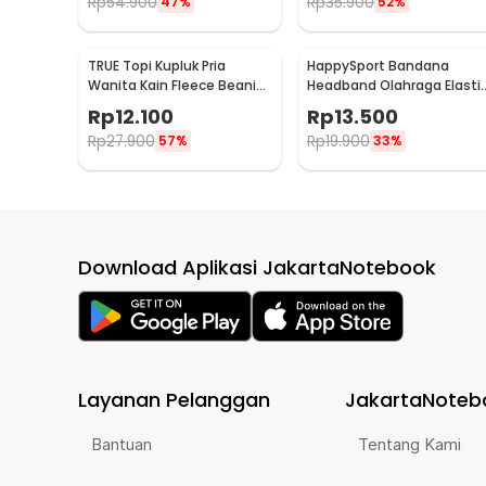
Rp
54.900
Rp
35.900
47%
52%
TRUE Topi Kupluk Pria
HappySport Bandana
Wanita Kain Fleece Beanie
Headband Olahraga Elasti
Hat Winter - EC003
Sport Hairbands Yoga - A8
Rp
12.100
Rp
13.500
Rp
27.900
Rp
19.900
57%
33%
Download Aplikasi JakartaNotebook
Layanan Pelanggan
JakartaNoteb
Bantuan
Tentang Kami