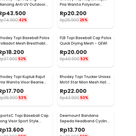
Mancing Anti UV Outdoor
Pria Wanita Polyester
Fishing Hat Nylon - MH011
Beanie Hat Winter - EC002
Rp
43.500
Rp
20.200
Rp
74.900
Rp
26.900
42%
25%
Rhodey Topi Baseball Polos
FLB Topi Baseball Cap Polos
Polkadot Mesh Breathable
Quick Drying Mesh - QEWI
Katun Poliester - MZ237
Rp
18.200
Rp
20.000
Rp
37.900
Rp
40.900
52%
52%
Rhodey Topi Kupluk Rajut
Rhodey Topi Trucker Unisex
Pria Wanita Visor Beanie
Motif Star Nilon Mesh Hat -
Hat Winter
SMT-ZHL23
Rp
17.700
Rp
22.000
Rp
36.900
Rp
43.900
53%
50%
SportsC Topi Baseball Cap
Deemount Bandana
Long Visor Sport Style
Sepeda Headband Cycling
Polyester Cap - MZ87
Cap Quick Dry - 22019
Rp
13.600
Rp
13.700