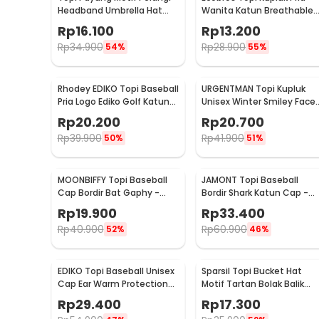
Headband Umbrella Hat
Wanita Katun Breathable
50cm - W655
Winter Beanie Hat - EC001
Rp
16.100
Rp
13.200
Rp
34.900
Rp
28.900
54%
55%
Rhodey EDIKO Topi Baseball
URGENTMAN Topi Kupluk
Pria Logo Ediko Golf Katun
Unisex Winter Smiley Face
Cap Long Visor - RB68
Rajut Wol Beanie Hat - NM
Rp
20.200
Rp
20.700
DS01
Rp
39.900
Rp
41.900
50%
51%
MOONBIFFY Topi Baseball
JAMONT Topi Baseball
Cap Bordir Bat Gaphy -
Bordir Shark Katun Cap -
MB18
G139
Rp
19.900
Rp
33.400
Rp
40.900
Rp
60.900
52%
46%
EDIKO Topi Baseball Unisex
Sparsil Topi Bucket Hat
Cap Ear Warm Protection
Motif Tartan Bolak Balik
Penutup Telinga - K515
Katun Poliester - BH58
Rp
29.400
Rp
17.300