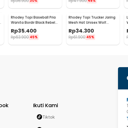
Rp
36.900
Rp
47.900
30%
48%
Rhodey Topi Baseball Pria
Rhodey Topi Trucker Jaring
c
Wanita Bordir Black Rebel
Mesh Hat Unisex Wolf
3
Katun Cap - MZ004
Patch - DH-YK
Rp
35.400
Rp
34.300
Rp
63.900
Rp
61.900
45%
45%
ook
Ikuti Kami
Tiktok