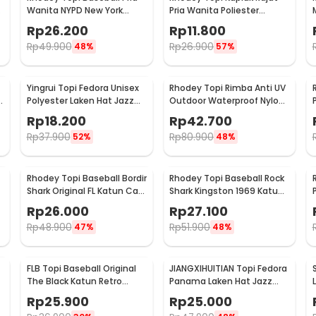
Wanita NYPD New York
Pria Wanita Poliester
Jeans Polyester Cap - S8R
Winter Beanie Hat - R54
Rp
26.200
Rp
11.800
Rp
49.900
Rp
26.900
48%
57%
Yingrui Topi Fedora Unisex
Rhodey Topi Rimba Anti UV
Polyester Laken Hat Jazz
Outdoor Waterproof Nylon
-
Classic Vintage - M-58
Boonie Hat - AFS5
Rp
18.200
Rp
42.700
Rp
37.900
Rp
80.900
52%
48%
Rhodey Topi Baseball Bordir
Rhodey Topi Baseball Rock
Shark Original FL Katun Cap
Shark Kingston 1969 Katun
- P1
Cap - F206
Rp
26.000
Rp
27.100
Rp
48.900
Rp
51.900
47%
48%
FLB Topi Baseball Original
JIANGXIHUITIAN Topi Fedora
The Black Katun Retro
Panama Laken Hat Jazz
Washed Style Cap - F122
Classic Vintage - FS-219
Rp
25.900
Rp
25.000