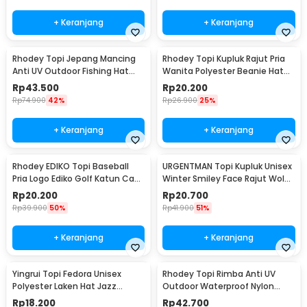
+ Keranjang
+ Keranjang
Rhodey Topi Jepang Mancing
Rhodey Topi Kupluk Rajut Pria
Anti UV Outdoor Fishing Hat
Wanita Polyester Beanie Hat
Nylon - MH011
Winter - EC002
Rp
43.500
Rp
20.200
Rp
74.900
42%
Rp
26.900
25%
+ Keranjang
+ Keranjang
Rhodey EDIKO Topi Baseball
URGENTMAN Topi Kupluk Unisex
Pria Logo Ediko Golf Katun Cap
Winter Smiley Face Rajut Wol
Long Visor - RB68
Beanie Hat - NM-DS01
Rp
20.200
Rp
20.700
Rp
39.900
50%
Rp
41.900
51%
+ Keranjang
+ Keranjang
Yingrui Topi Fedora Unisex
Rhodey Topi Rimba Anti UV
Polyester Laken Hat Jazz
Outdoor Waterproof Nylon
Classic Vintage - M-58
Boonie Hat - AFS5
Rp
18.200
Rp
42.700