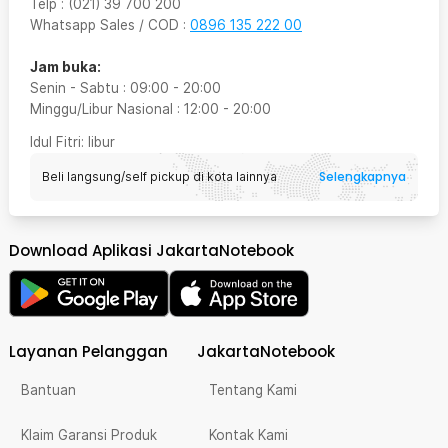
Telp
:
(021) 39 700 200
Whatsapp Sales / COD
:
0896 135 222 00
Jam buka:
Senin - Sabtu
:
09:00
-
20:00
Minggu/Libur Nasional
:
12:00
-
20:00
Idul Fitri
: libur
Selengkapnya
Beli langsung/self pickup di kota lainnya
Download Aplikasi JakartaNotebook
Layanan Pelanggan
JakartaNotebook
Bantuan
Tentang Kami
Klaim Garansi Produk
Kontak Kami