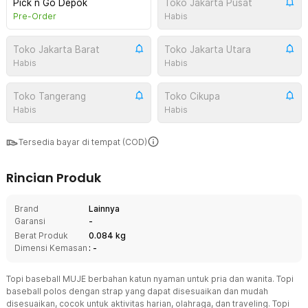
Pick n Go Depok
Toko Jakarta Pusat
Pre-Order
Habis
Toko Jakarta Barat
Toko Jakarta Utara
Habis
Habis
Toko Tangerang
Toko Cikupa
Habis
Habis
Tersedia bayar di tempat (COD)
Rincian Produk
Brand
Lainnya
Garansi
-
Berat Produk
0.084 kg
Dimensi Kemasan
: -
Topi baseball MUJE berbahan katun nyaman untuk pria dan wanita. Topi
baseball polos dengan strap yang dapat disesuaikan dan mudah
disesuaikan, cocok untuk aktivitas harian, olahraga, dan traveling. Topi