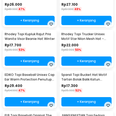
- F206
Rp
26.000
Rp
27.100
Rp
48.900
47%
Rp
51.900
48%
+ Keranjang
+ Keranjang
Rhodey Topi Kupluk Rajut Pria
Rhodey Topi Trucker Unisex
Wanita Visor Beanie Hat Winter
Motif Star Nilon Mesh Hat -
SMT-ZHL23
Rp
17.700
Rp
22.000
Rp
36.900
53%
Rp
43.900
50%
+ Keranjang
+ Keranjang
EDIKO Topi Baseball Unisex Cap
Sparsil Topi Bucket Hat Motif
Ear Warm Protection Penutup
Tartan Bolak Balik Katun
Telinga - K515
Poliester - BH58
Rp
29.400
Rp
17.300
Rp
54.900
47%
Rp
35.900
52%
+ Keranjang
+ Keranjang
FLB Topi Baseball Original The
JIANGXIHUITIAN Topi Fedora