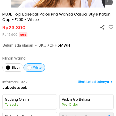
1 / 8
MUJE Topi Baseball Polos Pria Wanita Casual Style Katun
Cap - F200
-
White
Rp
23.300
Rp
45.900
50
%
Belum ada ulasan
•
SKU
7CFH5MWH
Pilihan Warna:
Black
White
Lihat
Lokasi Lainnya
Informasi Stok:
Jabodetabek
Gudang Online
Pick n Go Bekasi
Tersedia
Pre-Order