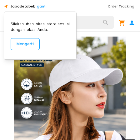
Jabodetabek
ganti
Order Tracking
Alat Kopi
Silakan ubah lokasi store sesuai
dengan lokasi Anda.
Mengerti