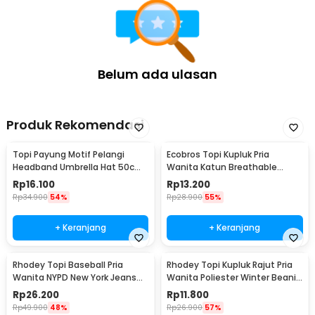
Belum ada ulasan
Produk Rekomendasi
Topi Payung Motif Pelangi
Ecobros Topi Kupluk Pria
Headband Umbrella Hat 50cm
Wanita Katun Breathable
- W655
Winter Beanie Hat - EC001
Rp
16.100
Rp
13.200
Rp
34.900
54%
Rp
28.900
55%
+ Keranjang
+ Keranjang
Rhodey Topi Baseball Pria
Rhodey Topi Kupluk Rajut Pria
Wanita NYPD New York Jeans
Wanita Poliester Winter Beanie
Polyester Cap - S8R
Hat - R54
Rp
26.200
Rp
11.800
Rp
49.900
48%
Rp
26.900
57%