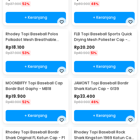
Rp
37.900
52%
Rp
80.900
48%
+ Keranjang
+ Keranjang
Rhodey Topi Baseball Polos
FLB Topi Baseball Sports Quick
Polkadot Mesh Breathable
Drying Mesh Poliester Cap -
Katun Poliester - MZ237
QEWI
Rp
18.100
Rp
20.200
Rp
37.900
53%
Rp
40.900
51%
+ Keranjang
+ Keranjang
MOONBIFFY Topi Baseball Cap
JAMONT Topi Baseball Bordir
Bordir Bat Gaphy - MB18
Shark Katun Cap - G139
Rp
19.900
Rp
33.400
Rp
40.900
52%
Rp
60.900
46%
+ Keranjang
+ Keranjang
Rhodey Topi Baseball Bordir
Rhodey Topi Baseball Rock
Shark Original FL Katun Cap - P1
Shark Kingston 1969 Katun Cap