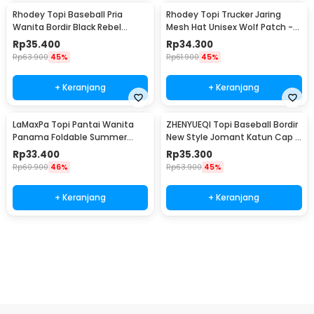
Rhodey Topi Baseball Pria
Rhodey Topi Trucker Jaring
Wanita Bordir Black Rebel
Mesh Hat Unisex Wolf Patch -
Katun Cap - MZ004
DH-YK
Rp
35.400
Rp
34.300
Rp
63.900
45%
Rp
61.900
45%
+ Keranjang
+ Keranjang
LaMaxPa Topi Pantai Wanita
ZHENYUEQI Topi Baseball Bordir
Panama Foldable Summer
New Style Jomant Katun Cap -
Beach Straw Hat 60cm -
MZ085
Rp
33.400
Rp
35.300
WJ9024
Rp
60.900
46%
Rp
63.900
45%
+ Keranjang
+ Keranjang
Beli Sekarang