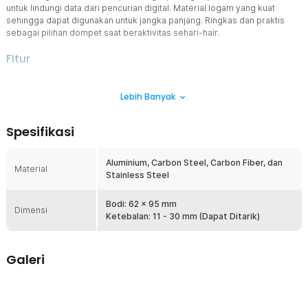
untuk lindungi data dari pencurian digital. Material logam yang kuat
sehingga dapat digunakan untuk jangka panjang. Ringkas dan praktis
sebagai pilihan dompet saat beraktivitas sehari-hair.
Fitur
Bawa Kartu Lebih Praktis
Lebih Banyak
Menawarkan 15 slot kartu, Anda dapat membawa KTP, kartu debit,
kartu kredit, dan berbagai kartu penting lain yang sering digunakan
sehari-hari. Lengkap dengan klip kuat untuk membawa uang cash
Spesifikasi
agar tidak tercampur.
Jaga Keamanan Data
Aluminium, Carbon Steel, Carbon Fiber, dan
Dompet akrtu dilengkapi fitur anti RFID untuk menjaga keamanan
Material
Stainless Steel
data. Kini Anda bisa membawa dokumen tanpa khawatir data
penting dicuri.
Bodi: 62 x 95 mm
Akses Kartu Cepat
Dimensi
Ketebalan: 11 - 30 mm (Dapat Ditarik)
Desain semi pouch memudahkan Anda menyimpan dan mengakses
kartu saat dibutuhkan. Tak perlu repot membuka ritsleting atau
menekan tombol yang repot.
Galeri
Simpan dan Bawa Kapan Saja
Model slim membuat dompet kartu mudah disimpan dan di bawa
untuk temani berbagai aktivitas. Bawa di dalam tas dan saku tanpa
menguras tempat.