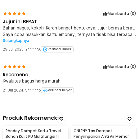
tidak berlapis kain, hanya aluminium saja, khawatir malah jadi
baret². Saya coba test nfc, tidak terbaca, mungkin karena lapisan
Membantu (
0
)
aluminiumnya terlalu tebal. Ohya, saat pembelian kita tidak
mendapatkan tali lanyard
Jujur ini BERAT
Bahan bagus, kokoh. Keren banget bentuknya. Jujur berasa berat.
Saya coba masukkan kartu emoney, ternyata tidak bisa terbaca
Selengkapnya
oleh NFC Ponsel. Oh ya.. kita juga tidak dapat lanyard di
paketnya.
29 Jul 2025
,
Y*****A
Verified Buyer
Membantu (
0
)
Recomend
Kwalutas bagus harga murah
21 Jul 2024
,
S*****o
Verified Buyer
Produk Rekomendasi
Rhodey Dompet Kartu Travel
ONLENY Tas Dompet
Bahan Kulit PU Multifungsi 11
Penyimpanan Anti Air Memory