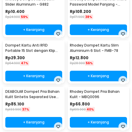
Slider Aluminium - G882
Password Model Panjang -
A0113
Rp
10.400
Rp
108.200
Rp
24.900
59%
Rp
171.900
38%
+ Keranjang
+ Keranjang
Dompet Kartu Anti RFID
Rhodey Dompet Kartu Slim
Portable 15 Slot dengan Klip
Aluminium 6 Slot - FMB-78
Uang
Rp
29.300
Rp
12.800
Rp
54.900
47%
Rp
28.900
56%
+ Keranjang
+ Keranjang
DEABOLAR Dompet Pria Bahan
Rhodey Dompet Pria Bahan
Kulit Sintetis Separated Use
Kulit - MBQ0096
Wallet - JC222
Rp
85.100
Rp
66.800
Rp
133.900
37%
Rp
109.900
40%
+ Keranjang
+ Keranjang