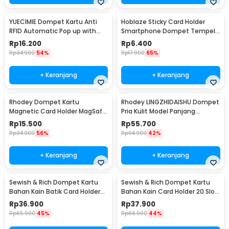
YUECIMIE Dompet Kartu Anti
Hoblaze Sticky Card Holder
RFID Automatic Pop up with
Smartphone Dompet Tempel
Back Pouch - YUE01
Mini 95mm - H-89
Rp
16.200
Rp
6.400
Rp
34.900
54%
Rp
17.900
65%
+ Keranjang
+ Keranjang
Rhodey Dompet Kartu
Rhodey LINGZHIDAISHU Dompet
Magnetic Card Holder MagSafe
Pria Kulit Model Panjang
PU Leather for iPhone - WM-95
Vintage Handbag - RH21
Rp
15.500
Rp
55.700
Rp
34.900
56%
Rp
94.900
42%
+ Keranjang
+ Keranjang
Sewish & Rich Dompet Kartu
Sewish & Rich Dompet Kartu
Bahan Kain Batik Card Holder
Bahan Kain Card Holder 20 Slot
20 Slot - SR11
- SR2
Rp
36.900
Rp
37.900
Rp
65.900
45%
Rp
66.900
44%