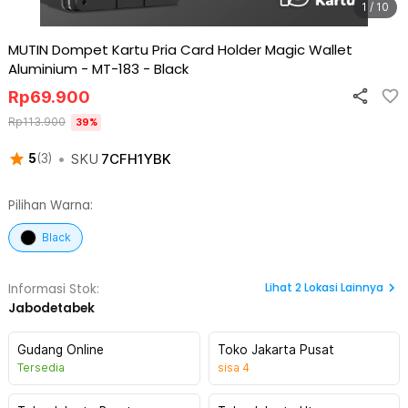
1 / 10
MUTIN Dompet Kartu Pria Card Holder Magic Wallet
Aluminium - MT-183
-
Black
Rp
69.900
Rp
113.900
39
%
•
SKU
7CFH1YBK
5
(
3
)
Pilihan Warna:
Black
Lihat
2
Lokasi Lainnya
Informasi Stok:
Jabodetabek
Gudang Online
Toko Jakarta Pusat
Tersedia
sisa
4