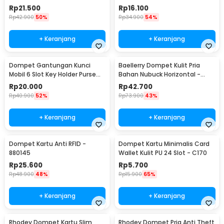
Slot Slim - 880145
Card 8 Layer 22 Slot - OY855
Rp
21.500
Rp
16.100
Rp
42.900
50%
Rp
34.900
54%
+ Keranjang
+ Keranjang
Dompet Gantungan Kunci
Baellerry Dompet Kulit Pria
Mobil 6 Slot Key Holder Purse
Bahan Nubuck Horizontal -
Fashion - SKM0062
G1166/D1166
Rp
20.000
Rp
42.700
Rp
40.900
52%
Rp
73.900
43%
+ Keranjang
+ Keranjang
Dompet Kartu Anti RFID -
Dompet Kartu Minimalis Card
880145
Wallet Kulit PU 24 Slot - C170
Rp
25.600
Rp
5.700
Rp
48.900
48%
Rp
15.900
65%
+ Keranjang
+ Keranjang
Rhodey Dompet Kartu Slim
Rhodey Dompet Pria Anti Theft