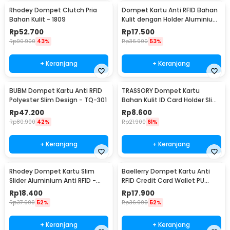
Rhodey Dompet Clutch Pria
Dompet Kartu Anti RFID Bahan
Bahan Kulit - 1809
Kulit dengan Holder Aluminium
- KB-005
Rp
52.700
Rp
17.500
Rp
90.900
43%
Rp
36.900
53%
+ Keranjang
+ Keranjang
BUBM Dompet Kartu Anti RFID
TRASSORY Dompet Kartu
Polyester Slim Design - TQ-301
Bahan Kulit ID Card Holder Slim
Design - 1003
Rp
47.200
Rp
8.600
Rp
80.900
42%
Rp
21.900
61%
+ Keranjang
+ Keranjang
Rhodey Dompet Kartu Slim
Baellerry Dompet Kartu Anti
Slider Aluminium Anti RFID -
RFID Credit Card Wallet PU
G883
Leather - 012
Rp
18.400
Rp
17.900
Rp
37.900
52%
Rp
36.900
52%
+ Keranjang
+ Keranjang