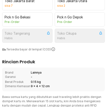
Toko Jakarta Barat
Toko Jakarta Utara
sisa
7
sisa
2
Pick n Go Bekasi
Pick n Go Depok
Pre-Order
Pre-Order
Toko Tangerang
Toko Cikupa
Habis
Habis
Tersedia bayar di tempat (COD)
Rincian Produk
Brand
Lainnya
Garansi
-
Berat Produk
0.15 kg
Dimensi Kemasan
9
x
4
x
12
cm
Bawa semua kartu yang dibutuhkan saat traveling lebih praktis dengan
dompet kartu ini. Menawarkan 15 slot kartu, kini Anda bisa mengakses
kartu dengan mudah dan cepat. Lengkap dengan proteksi anti RFID