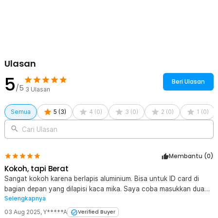
Kelengkapan Produk
Rincian yang Anda dapatkan untuk pembelian produk ini:
1 x MUTIN Dompet Kartu Pria Card Holder Magic Wallet
Aluminium - MT-183
Ulasan
5
Beri Ulasan
/5
3
Ulasan
Semua
5
(
3
)
4
(
0
)
3
(
0
)
2
(
0
)
1
(
0
)
Cari Ulasan
Membantu (
0
)
Kokoh, tapi Berat
Sangat kokoh karena berlapis aluminium. Bisa untuk ID card di
bagian depan yang dilapisi kaca mika. Saya coba masukkan dua
Selengkapnya
kartu niatnya di bagian ID Card, ternyata tidak muat. Untuk
menyimpan atm atau e-money saya agak sangsi karena dalamnya
03 Aug 2025
,
Y*****A
Verified Buyer