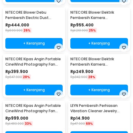
NITECORE Blower Debu
NITECORE Blower Elektrik
Pembersih Electric Dust
Pembersih Kamera
Removal Portable 30W - BB
Rechargeable 2.7 kPa - BB21
Rp
444.000
Rp
955.400
nano
Rp
599.900
26%
Rp
1.261.900
25%
+ Keranjang
+ Keranjang
NITECORE Kipas Angin Portable
NITECORE Blower Elektrik
CineWind Photography Fan
Pembersih Kamera
11000 RPM - CW10
Rechargeable 2 kPa - BB Mini
Rp
399.900
Rp
249.900
Rp
547.900
28%
Rp
342.900
28%
+ Keranjang
+ Keranjang
NITECORE Kipas Angin Portable
LEYN Pembersih Perhiasan
CineWind Photography Fan
Vibration Cleaner Jewelry
7900RPM - CW30
Cleaning Machine - MES-775
Rp
999.000
Rp
14.900
Rp
1.480.900
33%
Rp
47.900
69%