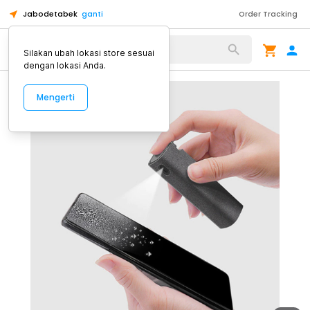
Jabodetabek
ganti
Order Tracking
Alat Kopi
Silakan ubah lokasi store sesuai
dengan lokasi Anda.
Mengerti