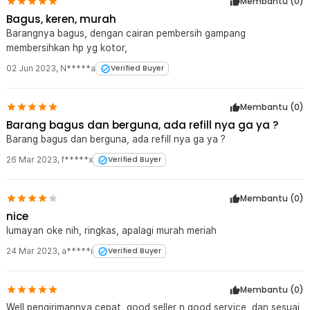
Membantu (
0
)
Bagus, keren, murah
Barangnya bagus, dengan cairan pembersih gampang
membersihkan hp yg kotor,
02 Jun 2023
,
N*****a
Verified Buyer
Membantu (
0
)
Barang bagus dan berguna, ada refill nya ga ya ?
Barang bagus dan berguna, ada refill nya ga ya ?
26 Mar 2023
,
f*****x
Verified Buyer
Membantu (
0
)
nice
lumayan oke nih, ringkas, apalagi murah meriah
24 Mar 2023
,
a*****i
Verified Buyer
Membantu (
0
)
Well pengirimannya cepat, good seller n good service, dan sesuai