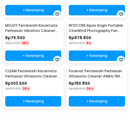
+ Keranjang
+ Keranjang
MOJOY Pembersih Kacamata
NITECORE Kipas Angin Portable
Perhiasan Vibration Cleaner
CineWind Photography Fan
45kHz 400ml - MJ-40
98000RPM 100W - CW20
Rp
76.500
Rp
878.800
Rp
122.900
38%
Rp
950.000
8%
+ Keranjang
+ Keranjang
CLEANI Pembersih Kacamata
Focenat Pembersih Perhiasan
Perhiasan Ultrasonic Cleaner
Ultrasonic Cleaner 49kHz 180ml
55kHz 450ml - MJ-50
- X88
Rp
203.500
Rp
190.800
Rp
278.900
28%
Rp
288.900
34%
+ Keranjang
+ Keranjang
Beli Sekarang