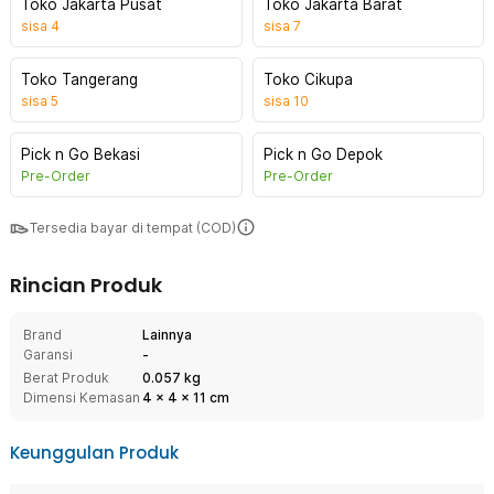
Toko Jakarta Pusat
Toko Jakarta Barat
sisa
4
sisa
7
Toko Tangerang
Toko Cikupa
sisa
5
sisa
10
Pick n Go Bekasi
Pick n Go Depok
Pre-Order
Pre-Order
Tersedia bayar di tempat (COD)
Rincian Produk
Brand
Lainnya
Garansi
-
Berat Produk
0.057 kg
Dimensi Kemasan
4
x
4
x
11
cm
Keunggulan Produk