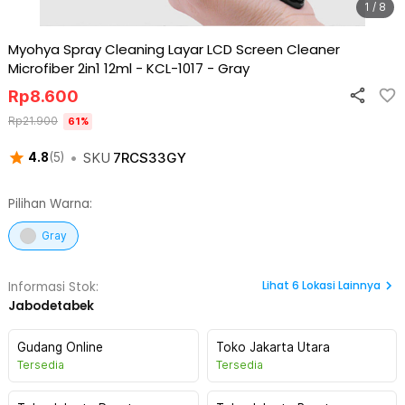
1 / 8
Myohya Spray Cleaning Layar LCD Screen Cleaner
Microfiber 2in1 12ml - KCL-1017
-
Gray
Rp
8.600
Rp
21.900
61
%
•
SKU
7RCS33GY
4.8
(
5
)
Pilihan Warna:
Gray
Lihat
6
Lokasi Lainnya
Informasi Stok:
Jabodetabek
Gudang Online
Toko Jakarta Utara
Tersedia
Tersedia