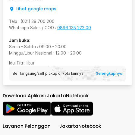
Lihat google maps
Telp
:
(021) 39 700 200
Whatsapp Sales / COD
:
0896 135 222 00
Jam buka:
Senin - Sabtu
:
09:00
-
20:00
Minggu/Libur Nasional
:
12:00
-
20:00
Idul Fitri
: libur
Selengkapnya
Beli langsung/self pickup di kota lainnya
Download Aplikasi JakartaNotebook
Layanan Pelanggan
JakartaNotebook