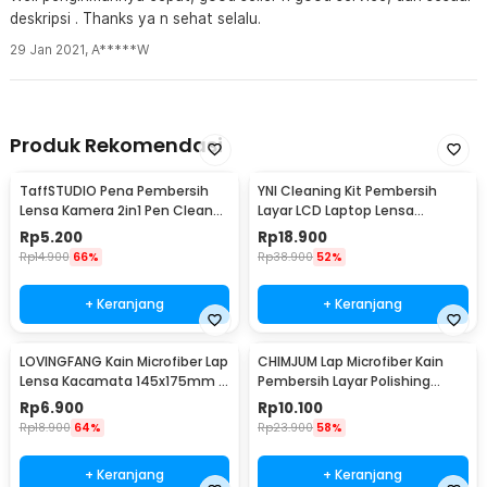
deskripsi . Thanks ya n sehat selalu.
29 Jan 2021
,
A*****W
Produk Rekomendasi
TaffSTUDIO Pena Pembersih
YNI Cleaning Kit Pembersih
Lensa Kamera 2in1 Pen Cleaner
Layar LCD Laptop Lensa
for Camera - LP-1
Kamera - KCL-1016
Rp
5.200
Rp
18.900
Rp
14.900
66%
Rp
38.900
52%
+ Keranjang
+ Keranjang
LOVINGFANG Kain Microfiber Lap
CHIMJUM Lap Microfiber Kain
Lensa Kacamata 145x175mm 5
Pembersih Layar Polishing
PCS - K-25P
Cloth 16x16cm - E-04
Rp
6.900
Rp
10.100
Rp
18.900
64%
Rp
23.900
58%
+ Keranjang
+ Keranjang