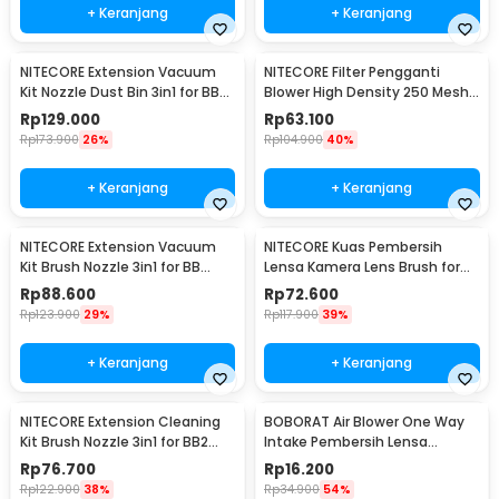
+ Keranjang
+ Keranjang
NITECORE Extension Vacuum
NITECORE Filter Pengganti
Kit Nozzle Dust Bin 3in1 for BB
Blower High Density 250 Mesh
Nano Blower - NIA007
for BB Nano - NIA006
Rp
129.000
Rp
63.100
Rp
173.900
26%
Rp
104.900
40%
+ Keranjang
+ Keranjang
NITECORE Extension Vacuum
NITECORE Kuas Pembersih
Kit Brush Nozzle 3in1 for BB
Lensa Kamera Lens Brush for
Nano Blower - NIA008
BB2 BB21 BB Mini - NIA003
Rp
88.600
Rp
72.600
Rp
123.900
29%
Rp
117.900
39%
+ Keranjang
+ Keranjang
NITECORE Extension Cleaning
BOBORAT Air Blower One Way
Kit Brush Nozzle 3in1 for BB2
Intake Pembersih Lensa
Blower - NIA004
Kamera Mesin Kopi - P6
Rp
76.700
Rp
16.200
Rp
122.900
38%
Rp
34.900
54%