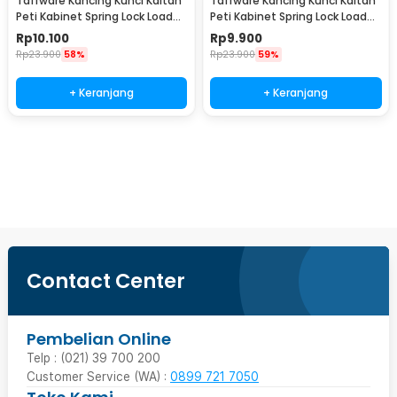
Taffware Kancing Kunci Kaitan
Taffware Kancing Kunci Kaitan
Peti Kabinet Spring Lock Loaded
Peti Kabinet Spring Lock Loaded
Buckle - L103
Buckle Type A - A3
Rp
10.100
Rp
9.900
Rp
23.900
58%
Rp
23.900
59%
+ Keranjang
+ Keranjang
Beli Sekarang
Contact Center
Pembelian Online
Telp : (021) 39 700 200
Customer Service (WA) :
0899 721 7050