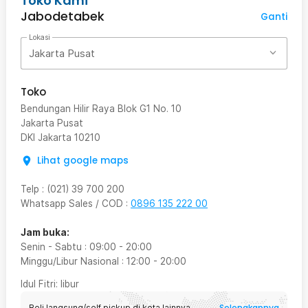
Toko Kami
Jabodetabek
Ganti
Lokasi
Jakarta Pusat
Toko
Bendungan Hilir Raya Blok G1 No. 10
Jakarta Pusat
DKI Jakarta
10210
Lihat google maps
Telp
:
(021) 39 700 200
Whatsapp Sales / COD
:
0896 135 222 00
Jam buka:
Senin - Sabtu
:
09:00
-
20:00
Minggu/Libur Nasional
:
12:00
-
20:00
Idul Fitri
: libur
Selengkapnya
Beli langsung/self pickup di kota lainnya