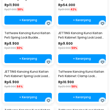
Suitcase Zipper Lock - NTA-320
Suitcase Luggage - TSA309
Rp
11.900
Rp
54.000
Rp
27.900
58%
Rp
91.900
42%
+ Keranjang
+ Keranjang
Taffware Kancing Kunci Kaitan
JETTING Kancing Kunci Kaitan
Peti Spring Lock Buckle
Peti Kabinet Spring Lock Loaded
Stainless Steel - J108
Buckle - L104
Rp
8.900
Rp
9.600
Rp
21.900
60%
Rp
22.900
59%
+ Keranjang
+ Keranjang
JETTING Kancing Kunci Kaitan
Taffware Kancing Kunci Kaitan
Peti Kabinet Spring Lock Loaded
Peti Kabinet Clamp Lock
Buckle - L106
Loaded Buckle - J504
Rp
6.900
Rp
10.900
Rp
18.900
64%
Rp
25.900
58%
+ Keranjang
+ Keranjang