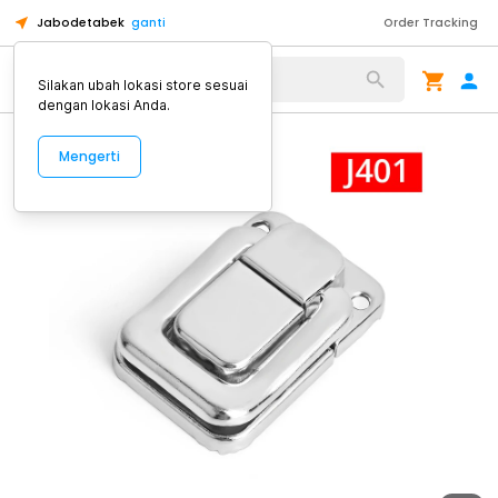
Jabodetabek
ganti
Order Tracking
Alat Kopi
Silakan ubah lokasi store sesuai
dengan lokasi Anda.
Mengerti