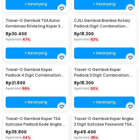
+ Keranjang
+ Keranjang
Travel-O Gembok TSA Kunci
CJSJ Gembok Brankas Rotary
Kombinasi Ritsleting Koper 3
Padlock Digit Combination
Digit - TSA-425
Padlock - CH-209
Rp
30.400
Rp
18.300
Rp
56.900
47%
Rp
37.900
52%
+ Keranjang
+ Keranjang
Travel-O Gembok Koper
Travel-O Gembok Koper
Padlock 4 Digit Combination
Padlock 3 Digit Combination
Solid Brass - NTA-500
Solid Brass - NTA-500
Rp
21.600
Rp
18.300
Rp
42.900
50%
Rp
37.900
52%
+ Keranjang
+ Keranjang
Travel-O Gembok Koper TSA
Travel-O Gembok Koper Angka
Suitcase Padlock Kode Angka 3
3 Digit Suitcase Password TSA
Digit - TSA-620
Lock - TSA-520
Rp
35.800
Rp
49.400
Rp
63.900
44%
Rp
75.000
35%