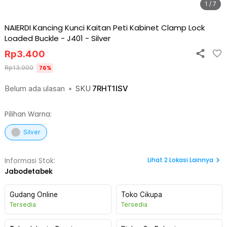
1 / 7
NAIERDI Kancing Kunci Kaitan Peti Kabinet Clamp Lock
Loaded Buckle - J401
-
Silver
Rp
3.400
Rp
13.900
76
%
Belum ada ulasan
•
SKU
7RHT1ISV
Pilihan Warna:
Silver
Lihat
2
Lokasi Lainnya
Informasi Stok:
Jabodetabek
Gudang Online
Toko Cikupa
Tersedia
Tersedia