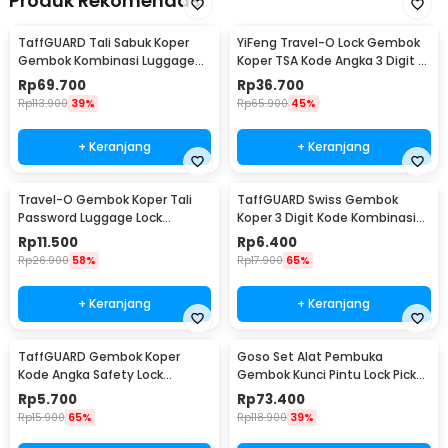
Produk Rekomendasi
TaffGUARD Tali Sabuk Koper
YiFeng Travel-O Lock Gembok
Gembok Kombinasi Luggage
Koper TSA Kode Angka 3 Digit -
Lock Belt TSA 2M - TSA-319
TSA-335
Rp
69.700
Rp
36.700
Rp
113.900
39%
Rp
65.900
45%
+ Keranjang
+ Keranjang
Travel-O Gembok Koper Tali
TaffGUARD Swiss Gembok
Password Luggage Lock
Koper 3 Digit Kode Kombinasi
Suitcase Belt - NTA-310
Angka Anti Bobol - 104
Rp
11.500
Rp
6.400
Rp
26.900
58%
Rp
17.900
65%
+ Keranjang
+ Keranjang
TaffGUARD Gembok Koper
Goso Set Alat Pembuka
Kode Angka Safety Lock
Gembok Kunci Pintu Lock Pick
Portable 3 Digit - Z001
Locksmith 24 PCS - 038
Rp
5.700
Rp
73.400
Rp
15.900
65%
Rp
118.900
39%