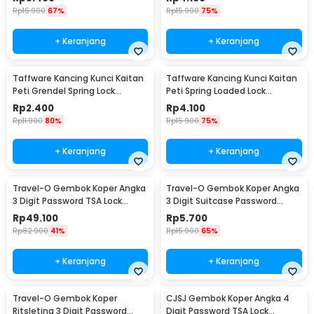
Rp
15.900
67%
Rp
15.900
75%
+ Keranjang
+ Keranjang
Taffware Kancing Kunci Kaitan
Taffware Kancing Kunci Kaitan
Peti Grendel Spring Lock
Peti Spring Loaded Lock
Stainless Steel S - J107
Stainless Steel M - J108
Rp
2.400
Rp
4.100
Rp
11.900
80%
Rp
15.900
75%
+ Keranjang
+ Keranjang
Travel-O Gembok Koper Angka
Travel-O Gembok Koper Angka
3 Digit Password TSA Lock
3 Digit Suitcase Password
Suitcase Luggage - TSA-530
Safety Lock - NTA-520
Rp
49.100
Rp
5.700
Rp
82.900
41%
Rp
15.900
65%
+ Keranjang
+ Keranjang
Travel-O Gembok Koper
CJSJ Gembok Koper Angka 4
Ritsleting 3 Digit Password
Digit Password TSA Lock