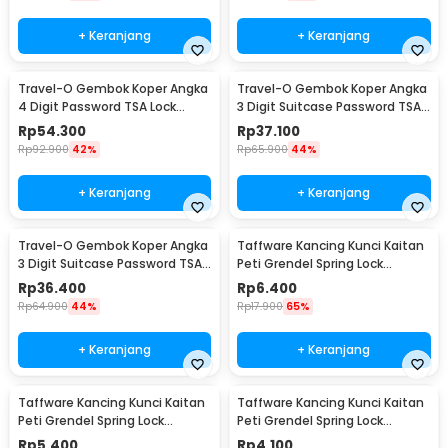
+ Keranjang
+ Keranjang
Travel-O Gembok Koper Angka
Travel-O Gembok Koper Angka
4 Digit Password TSA Lock
3 Digit Suitcase Password TSA
Travel Sentry - TSA-330
Lock - TSA-338
Rp
54.300
Rp
37.100
Rp
92.900
42%
Rp
65.900
44%
+ Keranjang
+ Keranjang
Travel-O Gembok Koper Angka
Taffware Kancing Kunci Kaitan
3 Digit Suitcase Password TSA
Peti Grendel Spring Lock
Lock - TSA-525
Stainless Steel XL - J107
Rp
36.400
Rp
6.400
Rp
64.900
44%
Rp
17.900
65%
+ Keranjang
+ Keranjang
Taffware Kancing Kunci Kaitan
Taffware Kancing Kunci Kaitan
Peti Grendel Spring Lock
Peti Grendel Spring Lock
Stainless Steel L - J107
Stainless Steel M - J107
Rp
5.400
Rp
4.100