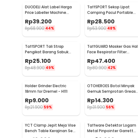
DUODELI Alat Label Harga
TaffSPORT Sekop Lipat
Price Labeller Machine
Camping Pacul Portable
Coding - MX-5500
Tactical Survival 40cm - 10
Rp
39.200
Rp
28.500
Rp
68.900
Rp
53.900
44%
48%
TaffSPORT Tali Strap
TaffGUARD Masker Gas Hal
Pengikat Barang Sabuk
Face Respirator Filter
Cargo Belt Nylon 5M - XR2
Karbon Aktif KN95 - 6200
Rp
25.100
Rp
47.400
Rp
48.900
Rp
80.900
49%
42%
Holder Grinder Electric
OTOHEROES Botol Minyak
18mm for Dremel - H111
Gemuk Semprotan Greas
Gun 250ml - Q001
Rp
9.000
Rp
14.300
Rp
21.900
Rp
31.900
59%
56%
YCT Clamp Jepit Meja Vise
Taffware Detektor Logam
Bench Table Kerajinan Seni
Metal Pinpointer Garrett
Perhiasan 25mm - QST
Waterproof - 1166000