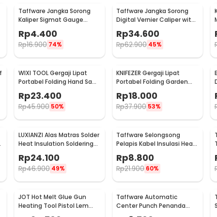
Taffware Jangka Sorong
Taffware Jangka Sorong
Kaliper Sigmat Gauge
Digital Vernier Caliper with
1
Micrometer 150mm - QST-
LCD Screen 150mm - JIGO-
Rp
4.400
Rp
34.600
600
150
Rp
16.900
Rp
62.900
74%
45%
f
WIXI TOOL Gergaji Lipat
KNIFEZER Gergaji Lipat
Portabel Folding Hand Saw
Portabel Folding Garden
39cm - JSZ-002
Hand Saw - LA145
Rp
23.400
Rp
18.000
Rp
45.900
Rp
37.900
50%
53%
LUXIANZI Alas Matras Solder
Taffware Selongsong
e
Heat Insulation Soldering
Pelapis Kabel Insulasi Heat
Mat 340x230mm - S-120B
Shrink Tube 127 PCS - RSG-
Rp
24.100
Rp
8.800
AHZ
Rp
46.900
Rp
21.900
49%
60%
JOT Hot Melt Glue Gun
Taffware Automatic
Heating Tool Pistol Lem
Center Punch Penanda
Tembak Panas 20W - QT-
Titik Bor