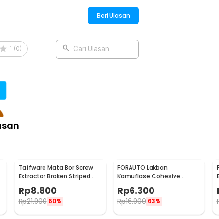
Beri Ulasan
:
ve Shock Proof - NK01
1
(
0
)
Cari Ulasan
asan
Taffware Mata Bor Screw
FORAUTO Lakban
Extractor Broken Striped
Kamuflase Cohesive
Screw Remover 4 PCS - S2
Bandage Tape Hunting
Rp
8.800
Rp
6.300
4.5M 50mm - H10
Rp
21.900
Rp
16.900
60%
63%