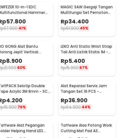
KNIFEZER 10-in-1 EDC
MAGIC SAW Gergaji Tangan
Multifunctional Hammer
Multifungsi Set Pemotong
Tool for Camping Survival -
Kayu Besi
Rp
57.800
Rp
34.400
WL-9003
Rp
97.900
Rp
61.900
41%
45%
BO GONG Alat Bantu
LEKO Anti Static Wrist Strap
Dorong Jepit Vertical
Tali Anti Listrik Statis 1M -
Toggle Clamp Hold Down
ESD
Rp
8.900
Rp
5.400
Handle - GH-13009
Rp
21.900
Rp
15.900
60%
67%
TaffPACK Selotip Double
Alat Reparasi Servis Jam
Tape Acrylic 3M 8mm - SC-
Tangan Set 16 PCS -
3M
WW082
Rp
4.200
Rp
36.900
Rp
16.900
Rp
64.900
76%
44%
Taffware Alat Pegangan
Taffware Alas Potong Work
Solder Helping Hand LED
Cutting Mat Pad A3
Kaca Pembesar 3.5X - TE-
45x30cm