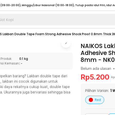
lat Kopi
umat (07:00 - 20:00), Sabtu - Minggu (08:00 - 20:00), Tutup pada Idul Fitri
Sele
S Lakban Double Tape Foam Strong Adhesive Shock Proof 0.8mm Thick 
:00 - 20:00), Sabtu - Minggu/ Libur Nasional (08:00 - 17:00)
Selengkapnya
:00 - 20:00), Sabtu - Minggu/ Libur Nasional (08:00 - 17:00)
NAIKOS Lak
Selengkapnya
Adhesive S
 (09:00-20:00), Minggu/Libur Nasional (12:00-20:00), Tutup pada Idul Fitri
Sele
8mm - NK0
 Produk
0.1 kg
 (09:00-20:00), Minggu/Libur Nasional (12:00-20:00), Tutup pada Idul Fitri
Sele
nsi Kemasan
: -
Belum ada ulasan
•
Rp
5.200
elkan barang? Lakban double tape dari
Rp
, lakban ini cocok digunakan untuk
eski daya rekatnya cukup kuat, double tape
umat (07:00 - 20:00), Sabtu - Minggu (08:00 - 20:00), Tutup pada Idul Fitri
Sele
Pilihan Varian:
1
W
a. Ukurannya juga bervariasi sehingga bisa
:00 - 20:00), Sabtu - Minggu/ Libur Nasional (08:00 - 17:00)
Selengkapnya
Red
:00 - 20:00), Sabtu - Minggu/ Libur Nasional (08:00 - 17:00)
Selengkapnya