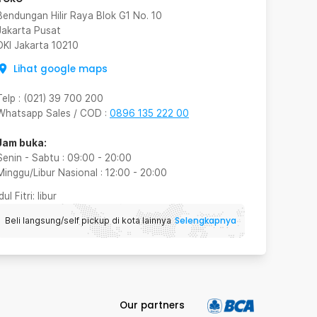
Bendungan Hilir Raya Blok G1 No. 10
Jakarta Pusat
DKI Jakarta
10210
Lihat google maps
Telp
:
(021) 39 700 200
Whatsapp Sales / COD
:
0896 135 222 00
Jam buka:
Senin - Sabtu
:
09:00
-
20:00
Minggu/Libur Nasional
:
12:00
-
20:00
Idul Fitri
: libur
Selengkapnya
Beli langsung/self pickup di kota lainnya
Our partners