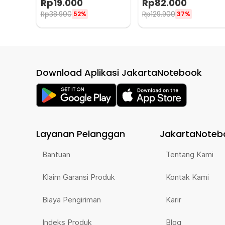
Rp
19.000
Rp
82.000
Rp
38.900
Rp
129.900
52%
37%
Download Aplikasi JakartaNotebook
Layanan Pelanggan
JakartaNoteb
Bantuan
Tentang Kami
Klaim Garansi Produk
Kontak Kami
Biaya Pengiriman
Karir
Indeks Produk
Blog