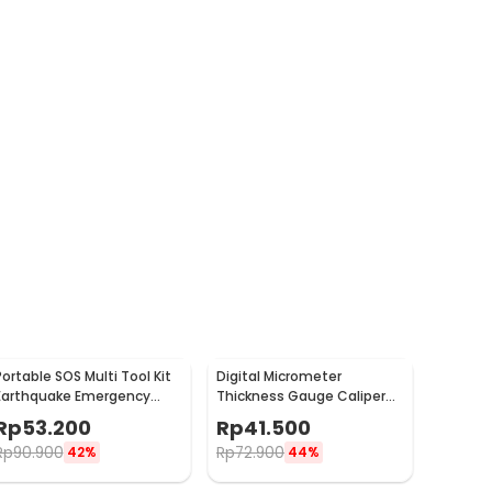
Portable SOS Multi Tool Kit
Digital Micrometer
Earthquake Emergency
Thickness Gauge Caliper
Outdoor Survival - JT21
Carbon Fiber 0-12.7mm -
Rp
53.200
Rp
41.500
TDT25
Rp
90.900
Rp
72.900
42%
44%