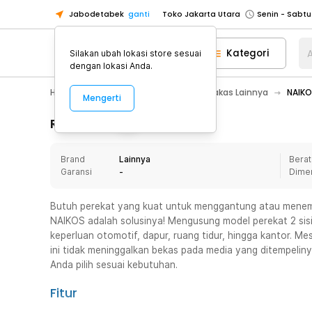
Jabodetabek
ganti
Toko Jakarta Utara
Toko Tangerang
Kategori
A
Silakan ubah lokasi store sesuai
Toko Cikupa
dengan lokasi Anda.
Pick n Go Jakarta Barat
Senin - J
Home Appliance
Perkakas
Perkakas Lainnya
NAIKO
Mengerti
Pick n Go Bekasi
Senin - Jumat (08
Pick n Go Depok
Senin - Jumat (08
Rincian Produk
Toko Jakarta Pusat
Senin - Sabtu
Brand
Lainnya
Berat
Toko Jakarta Barat
Senin - Sabtu
Garansi
-
Dime
Toko Jakarta Utara
Toko Tangerang
Butuh perekat yang kuat untuk menggantung atau menemp
NAIKOS adalah solusinya! Mengusung model perekat 2 sisi
Toko Cikupa
keperluan otomotif, dapur, ruang tidur, hingga kantor. M
Pick n Go Jakarta Barat
Senin - J
ini tidak meninggalkan bekas pada media yang ditempeliny
Anda pilih sesuai kebutuhan.
Pick n Go Bekasi
Senin - Jumat (08
Pick n Go Depok
Senin - Jumat (08
Fitur