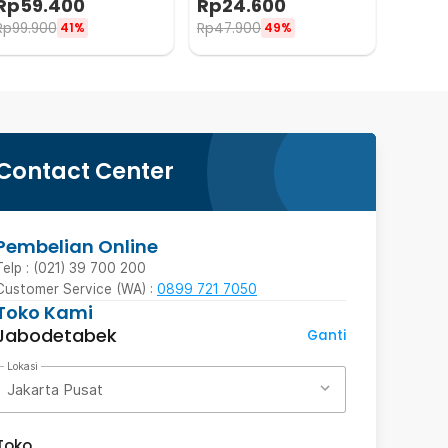
Rp
59.400
Rp
24.600
801
Rp
99.900
Rp
47.900
41%
49%
Contact Center
Pembelian Online
Telp : (021) 39 700 200
Customer Service (WA) :
0899 721 7050
Toko Kami
Jabodetabek
Ganti
Lokasi
Jakarta Pusat
Toko