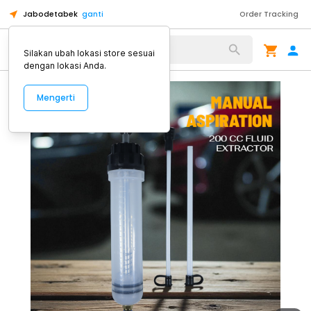
Jabodetabek
ganti
Order Tracking
Alat Kopi
Silakan ubah lokasi store sesuai
dengan lokasi Anda.
Mengerti