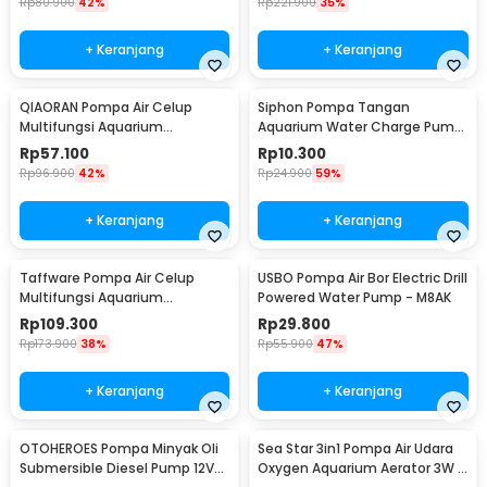
Rp
80.900
42%
Rp
221.900
35%
+ Keranjang
+ Keranjang
QIAORAN Pompa Air Celup
Siphon Pompa Tangan
Multifungsi Aquarium
Aquarium Water Charge Pump
Submersible Pump 5V 2.4W -
1.7M - NC02
Rp
57.100
Rp
10.300
QR50A
Rp
96.900
42%
Rp
24.900
59%
+ Keranjang
+ Keranjang
Taffware Pompa Air Celup
USBO Pompa Air Bor Electric Drill
Multifungsi Aquarium
Powered Water Pump - M8AK
Submersible Pump 12V 30W -
Rp
109.300
Rp
29.800
ZYW890
Rp
173.900
38%
Rp
55.900
47%
+ Keranjang
+ Keranjang
OTOHEROES Pompa Minyak Oli
Sea Star 3in1 Pompa Air Udara
Submersible Diesel Pump 12V
Oxygen Aquarium Aerator 3W -