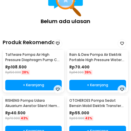
Belum ada ulasan
Produk Rekomendasi
Taffware Pompa Air High
Rain & Dew Pompa Air Elektrik
Pressure Diaphragm Pump Car
Portable High Pressure Water
Wash 0.55 MPa 80W - D-1
Pump 12V - DP-726
Rp
108.600
Rp
70.400
Rp
150.000
28%
Rp
114.900
39%
+ Keranjang
+ Keranjang
RISHENG Pompa Udara
OTOHEROES Pompa Sedot
Akuarium Aerator Silent Hemat
Bensin Mobil Elektrik Transfer
Energi 2.4W - RS-511
Pump 38mm DC 12V - CT-14
Rp
40.600
Rp
55.000
Rp
70.900
43%
Rp
93.900
42%
+ Keranjang
+ Keranjang