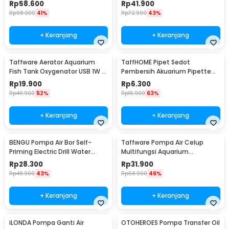
51mm - BXG38
HX-1100L
Rp
58.600
Rp
41.900
Rp
98.900
41%
Rp
72.900
43%
+ Keranjang
+ Keranjang
Taffware Aerator Aquarium
TaffHOME Pipet Sedot
Fish Tank Oxygenator USB 1W -
Pembersih Akuarium Pipette
AB479
Siphone Pump 30ml - NC03
Rp
19.900
Rp
6.300
Rp
40.900
52%
Rp
16.900
63%
+ Keranjang
+ Keranjang
BENGU Pompa Air Bor Self-
Taffware Pompa Air Celup
Priming Electric Drill Water
Multifungsi Aquarium
Pump - JET101
Submersible Pump 9V 3W -
Rp
28.300
Rp
31.900
1020
Rp
48.900
43%
Rp
58.900
46%
+ Keranjang
+ Keranjang
iLONDA Pompa Ganti Air
OTOHEROES Pompa Transfer Oil