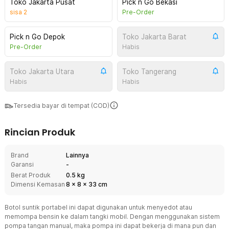
Toko Jakarta Pusat
Pick n Go Bekasi
sisa
2
Pre-Order
Pick n Go Depok
Toko Jakarta Barat
Pre-Order
Habis
Toko Jakarta Utara
Toko Tangerang
Habis
Habis
Tersedia bayar di tempat (COD)
Rincian Produk
Brand
Lainnya
Garansi
-
Berat Produk
0.5 kg
Dimensi Kemasan
8
x
8
x
33
cm
Botol suntik portabel ini dapat digunakan untuk menyedot atau
memompa bensin ke dalam tangki mobil. Dengan menggunakan sistem
pompa tangan manual, maka pompa ini dapat bekerja di mana pun dan