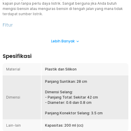
kapan pun tanpa perlu daya listrik. Sangat berguna jika Anda butuh
mengisi bensin atau menguras bensin di tengah jalan yang mana tidak
terdapat sumber listrik.
Fitur
Pompa Manual
Lebih Banyak
Anda dapat menggunakan pompa bensin secara manual, yaitu
dengan menggunakan tangan. Anda tak membutuhkan tenaga
listrik sehingga Anda dapat memindahkan berbagai macam jenis
Spesifikasi
cairan seperti bensin dan oli dengan mudah.
Botol Penampung
Material
Plastik dan Silikon
Bentuk pompa yang menyerupai suntikan ini membuatnya mampu
menampung cairan hingga 200 ml. Dengan begitu, Anda dapat
memindahkan cairan sebesar 200 ml sekaligus.
Panjang Suntikan: 28 cm
Desain Ergonomis dan Portabel
Dimensi Selang:
Dengan desain ergonomis, pompa ini nyaman digunakan dan
Dimensi
- Panjang Total: Sekitar 42 cm
mudah dioperasikan. Ukurannya yang kecil dan portabel
- Diameter: 0.6 dan 0.8 cm
membuatnya mudah dibawa ke mana saja, baik untuk penggunaan
di rumah, bengkel, atau dalam perjalanan.
Panjang Konektor Selang: 3.5 cm
Kelengkapan Produk
Lain-lain
Kapasitas: 200 ml (cc)