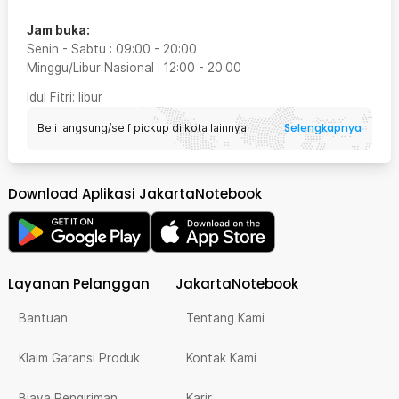
Jam buka:
Senin - Sabtu
:
09:00
-
20:00
Minggu/Libur Nasional
:
12:00
-
20:00
Idul Fitri
: libur
Selengkapnya
Beli langsung/self pickup di kota lainnya
Download Aplikasi JakartaNotebook
Layanan Pelanggan
JakartaNotebook
Bantuan
Tentang Kami
Klaim Garansi Produk
Kontak Kami
Biaya Pengiriman
Karir