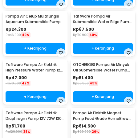
Pompa Air Celup Multifungsi
Taffware Pompa Air
Aquarium Submersible Pump
Submersible Water Bilge Pump
12V 6W - YX-385
12 V - CH8028
Rp
24.300
Rp
67.500
Rp
46.900
49%
Rp
110.900
40%
+ Keranjang
+ Keranjang
Taffware Pompa Air Elektrik
OTOHEROES Pompa Air Minyak
High Pressure Water Pump 12V
Oli Submersible Water Pump
3.5L/min - DP-521
12V - YB-028
Rp
47.000
Rp
51.400
Rp
79.900
42%
Rp
88.900
43%
+ Keranjang
+ Keranjang
Taffware Pompa Air Elektrik
Pompa Air Elektrik Magnet
Diaphragm Pump 12V 72W 130
Pump Food Grade HomeBrew
PSI - DP-538
Wine 10W 19L/Min - MP-15RM
Rp
81.700
Rp
614.500
Rp
129.900
38%
Rp
829.900
26%