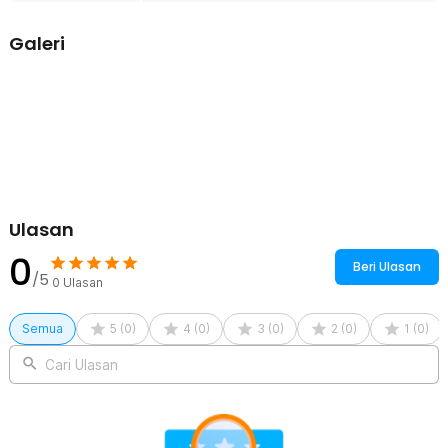
Rincian yang Anda dapatkan untuk pembelian produk ini:
1 x NarzrIe Pompa Tangan Transfer Oli Bensin Mobil Extractor
Galeri
200ml - NC25
1 x Pipa Selang 0.8 cm
1 x Pipa Selang 0.6 cm
2 x Ring Cadangan
1 x Sambungan Pipa
Ulasan
0
Beri Ulasan
/5
0
Ulasan
Semua
5
(
0
)
4
(
0
)
3
(
0
)
2
(
0
)
1
(
0
)
Cari Ulasan