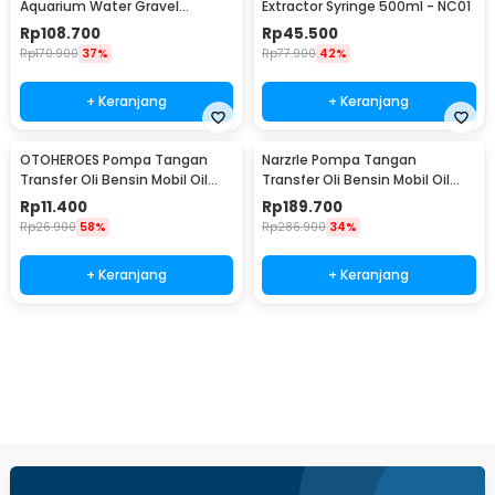
Aquarium Water Gravel
Extractor Syringe 500ml - NC01
Cleaner Pump 520L/H - L68
Rp
108.700
Rp
45.500
Rp
170.900
37%
Rp
77.900
42%
+ Keranjang
+ Keranjang
OTOHEROES Pompa Tangan
NarzrIe Pompa Tangan
Transfer Oli Bensin Mobil Oil
Transfer Oli Bensin Mobil Oil
Extractor Selang 1M - NC02
Extractor 1.5L - NC03
Rp
11.400
Rp
189.700
Rp
26.900
58%
Rp
286.900
34%
+ Keranjang
+ Keranjang
Beli Sekarang