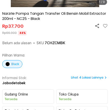
1 / 9
NarzrIe Pompa Tangan Transfer Oli Bensin Mobil Extractor
200ml - NC25
-
Black
Rp
37.700
Rp
66.900
44
%
Belum ada ulasan
•
SKU
7CHZCMBK
Pilihan Warna:
Black
Lihat
4
Lokasi Lainnya
Informasi Stok:
Jabodetabek
Gudang Online
Toko Cikupa
Tersedia
Tersedia