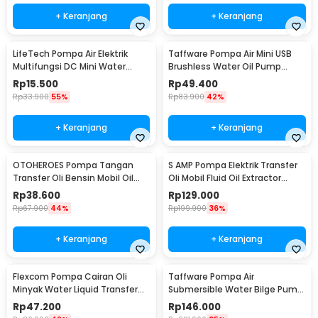
+ Keranjang
+ Keranjang
LifeTech Pompa Air Elektrik
Taffware Pompa Air Mini USB
Multifungsi DC Mini Water
Brushless Water Oil Pump
Pump 4.8W 12V - 365B-7
Submersible 5V - QR30A
Rp
15.500
Rp
49.400
Rp
33.900
55%
Rp
83.900
42%
+ Keranjang
+ Keranjang
OTOHEROES Pompa Tangan
S AMP Pompa Elektrik Transfer
Transfer Oli Bensin Mobil Oil
Oli Mobil Fluid Oil Extractor
Pump - NC01
Pump 12V - A3
Rp
38.600
Rp
129.000
Rp
67.900
44%
Rp
199.900
36%
+ Keranjang
+ Keranjang
Flexcom Pompa Cairan Oli
Taffware Pompa Air
Minyak Water Liquid Transfer
Submersible Water Bilge Pump
Pump - JT-600
12V - BL-2512SI
Rp
47.200
Rp
146.000