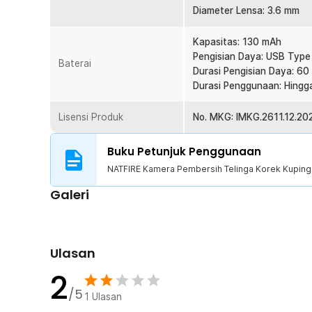
cocok digunakan bersama anggota keluarga dengan te
Diameter Lensa: 3.6 mm
Penggunaan Tanpa Kabel
Baterai berkapasitas 130 mAh memungkinkan penggunaan
Kapasitas: 130 mAh
digunakan kapan saja. Dalam kondisi penuh, alat dapat 
Pengisian Daya: USB Type
Baterai
kebutuhan pembersihan harian. Saat daya habis, cukup
Durasi Pengisian Daya: 60
yang praktis dan modern.
Durasi Penggunaan: Hingg
Kelengkapan Produk
Lisensi Produk
No. MKG: IMKG.2611.12.20
Rincian yang Anda dapatkan untuk pembelian produk ini
Buku Petunjuk Penggunaan
1 x NATFIRE Kamera Pembersih Telinga Korek Kuping
5 x Kepala Pembersih
NATFIRE Kamera Pembersih Telinga Korek Kuping
1 x Tempat Penyimpanan Kepala Pembersih
Galeri
1 x Kabel USB Type C
1 x Panduan Penggunaan
Ulasan
2
/5
1
Ulasan