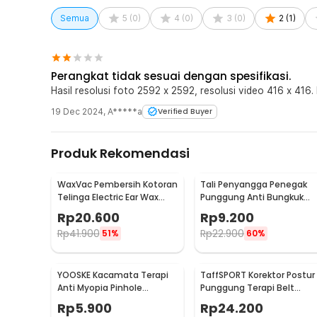
Semua
5
(
0
)
4
(
0
)
3
(
0
)
2
(
1
)
Perangkat tidak sesuai dengan spesifikasi.
Hasil resolusi foto 2592 x 2592, resolusi video 416 x 416.
19 Dec 2024
,
A*****a
Verified Buyer
Produk Rekomendasi
WaxVac Pembersih Kotoran
Tali Penyangga Penegak
Telinga Electric Ear Wax
Punggung Anti Bungkuk
Vacuum Silicon Tip - 682
Posture Corrector Size S
Rp
20.600
Rp
9.200
Rp
41.900
Rp
22.900
51%
60%
YOOSKE Kacamata Terapi
TaffSPORT Korektor Postur
Anti Myopia Pinhole
Punggung Terapi Belt
Glasses - D11301
Magnetic L - T025
Rp
5.900
Rp
24.200