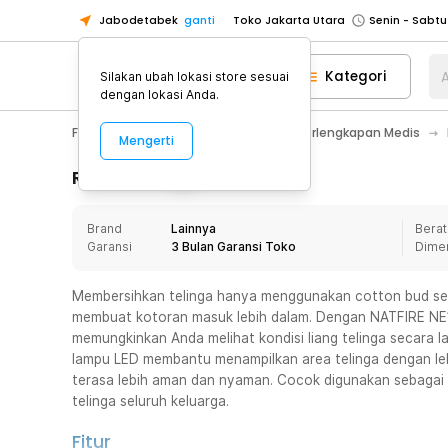
Jabodetabek
ganti
Toko Jakarta Utara
Toko Tangerang
Kategori
A
Silakan ubah lokasi store sesuai
Toko Cikupa
dengan lokasi Anda.
Pick n Go Jakarta Barat
Senin - J
Fashion, Make Up & Beauty Care
Perlengkapan Medis
Mengerti
Pick n Go Bekasi
Senin - Jumat (08
Pick n Go Depok
Senin - Jumat (08
Rincian Produk
Toko Jakarta Pusat
Senin - Sabtu
Brand
Lainnya
Berat
Toko Jakarta Barat
Senin - Sabtu
Garansi
3 Bulan Garansi Toko
Dime
Toko Jakarta Utara
Toko Tangerang
Membersihkan telinga hanya menggunakan cotton bud serin
membuat kotoran masuk lebih dalam. Dengan NATFIRE NE1
Toko Cikupa
memungkinkan Anda melihat kondisi liang telinga secara 
Pick n Go Jakarta Barat
Senin - J
lampu LED membantu menampilkan area telinga dengan leb
terasa lebih aman dan nyaman. Cocok digunakan sebagai 
Pick n Go Bekasi
Senin - Jumat (08
telinga seluruh keluarga.
Pick n Go Depok
Senin - Jumat (08
Fitur