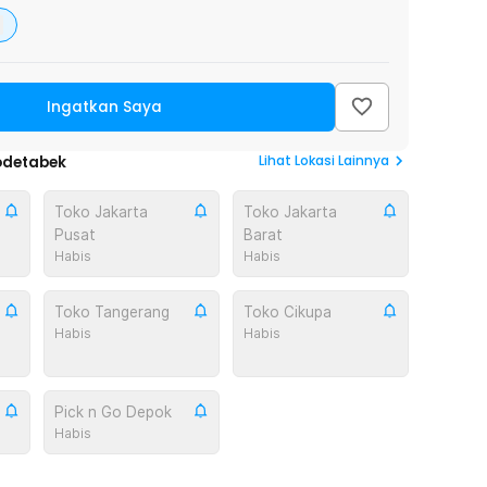
Ingatkan Saya
Lihat
Lokasi Lainnya
odetabek
Toko Jakarta
Toko Jakarta
Pusat
Barat
Habis
Habis
Toko Tangerang
Toko Cikupa
Habis
Habis
Pick n Go Depok
Habis