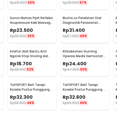
Rp
48.900
Rp
28.900
49%
57%
Sunvo Matras Pijat Refleksi
Biutte.co Peralatan Oral
t
Acupressure Kaki Massage
Diagnostik Perawatan
Mat
Dokter Gigi Dental 5in1 -
Rp
23.500
Rp
31.400
7CKQ01
Rp
36.000
Rp
57.900
35%
46%
InniFun Alat Bantu Anti
Kitbakechen Gunting
Ngorok Stop Snoring Aid
Operasi Medis Hemostat
Solution Tongue Guard -
Elbow 13cm - J4-682
Rp
18.700
Rp
24.400
G7G40
Rp
38.900
Rp
47.900
52%
50%
TaffSPORT Belt Terapi
TaffSPORT Belt Terapi
Koreksi Postur Punggung S
Koreksi Postur Punggung M
- Y112
- Y112
Y
Rp
32.300
Rp
32.600
Rp
58.900
Rp
59.900
46%
46%