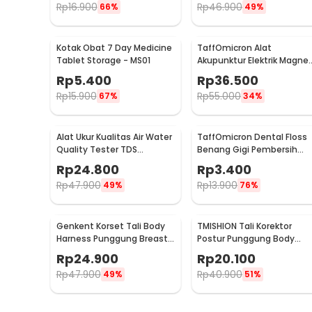
Rp
16.900
Rp
46.900
66%
49%
Kotak Obat 7 Day Medicine
TaffOmicron Alat
Tablet Storage - MS01
Akupunktur Elektrik Magne
Therapy Battery - DF-618
Rp
5.400
Rp
36.500
Rp
15.900
Rp
55.000
67%
34%
Alat Ukur Kualitas Air Water
TaffOmicron Dental Floss
Quality Tester TDS
Benang Gigi Pembersih
Electrolyzer - JJ2850
Plak 50 PCS - LMT-558
Rp
24.800
Rp
3.400
Rp
47.900
Rp
13.900
49%
76%
Genkent Korset Tali Body
TMISHION Tali Korektor
Harness Punggung Breast
Postur Punggung Body
Support L - BBJ-16
Harness Posture Corrector
Rp
24.900
Rp
20.100
- BBJ-16
Rp
47.900
Rp
40.900
49%
51%