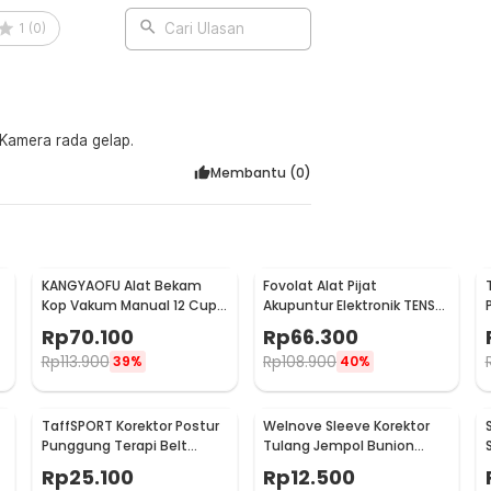
1
(
0
)
Cari Ulasan
 Kamera rada gelap.
Membantu (
0
)
KANGYAOFU Alat Bekam
Fovolat Alat Pijat
Kop Vakum Manual 12 Cup
Akupuntur Elektronik TENS
Terapi Cupping Set - KN12
Pulse Meridian Massager -
Rp
70.100
Rp
66.300
SY-D2-116
Rp
113.900
Rp
108.900
39%
40%
TaffSPORT Korektor Postur
Welnove Sleeve Korektor
Punggung Terapi Belt
Tulang Jempol Bunion
Magnetic XL - T025
Hallux Orthotics - CSQ1408
Rp
25.100
Rp
12.500