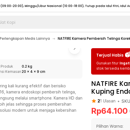
lat Kopi
umat (07:00 - 20:00), Sabtu - Minggu (08:00 - 20:00), Tutup pada Idul Fitri
Sele
Perlengkapan Medis Lainnya
NATFIRE Kamera Pembersih Telinga Korek
:00 - 20:00), Sabtu - Minggu/ Libur Nasional (08:00 - 17:00)
Selengkapnya
:00 - 20:00), Sabtu - Minggu/ Libur Nasional (08:00 - 17:00)
Selengkapnya
Terjual Habis
 (09:00-20:00), Minggu/Libur Nasional (12:00-20:00), Tutup pada Idul Fitri
Sele
Gunakan fitur
Ingat
 Produk
0.2 kg
 (09:00-20:00), Minggu/Libur Nasional (12:00-20:00), Tutup pada Idul Fitri
Sele
stok tersedia kemba
nsi Kemasan
20
x
4
x
9
cm
NATFIRE Ka
g kali kurang efektif dan berisiko
Kuping Endo
6, kamera endoskopi pembersih telinga,
langsung melalui smartphone. Kamera HD dan
•
SK
2
1
Ulasan
umat (07:00 - 20:00), Sabtu - Minggu (08:00 - 20:00), Tutup pada Idul Fitri
Sele
ih jelas sehingga proses pembersihan
Rp
64.100
solusi modern untuk menjaga kebersihan
:00 - 20:00), Sabtu - Minggu/ Libur Nasional (08:00 - 17:00)
Selengkapnya
:00 - 20:00), Sabtu - Minggu/ Libur Nasional (08:00 - 17:00)
Selengkapnya
Pilihan Warna: