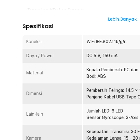
Tampilan HD dan Terang
Kamera endoskopi pembersih telinga ini dibekali lensa
Lebih Banyak
telinga dengan lebih detail dan tajam. Tambahan 6 lamp
Spesifikasi
pencahayaan optimal, sehingga gambar tetap terang me
Navigasi yang Mudah
Koneksi
WiFi IEE.802.11b/g/n
Fitur 3-axis smart gyroscope membantu menjaga orient
endoskopi pembersih telinga ini selama digunakan. Sist
Daya / Power
DC 5 V, 150 mA
mudah dipahami sehingga meminimalkan risiko salah ger
visual juga terasa lebih stabil dan nyaman dilihat.
Kepala Pembersih: PC dan 
Material
Koneksi WiFi ke Aplikasi
Bodi: ABS
NATFIRE NE16 mendukung koneksi WiFi yang memungkin
smartphone. Anda hanya perlu mengunduh aplikasi yang
Pembersih Telinga: 14.5 x 
Dimensi
tampilan kamera secara live. Penggunaan menjadi lebih
Panjang Kabel USB Type C
saat proses pembersihan telinga.
Jumlah LED: 6 LED
5 Pembersih Nyaman
Lain-lain
Sensor Gyroscope: 3-Axis
Alat endoskopi pembersih telinga ini dilengkapi 5 buah t
yang lembut serta nyaman digunakan. Material silikon 
Kecepatan Transmisi: 30 
iritasi saat menyentuh area sensitif di dalam telinga. D
Kamera
Kedalaman Lensa: 15 - 20