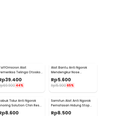
TaffOmicron Alat
Alat Bantu Anti Ngorok
Pemeriksa Telinga Otoskop
Mendengkur Nose
Ear Scope with LED Light -
Breathing Stop Snoring 4
Rp
39.400
Rp
5.600
KT-GF08HA
PCS
Rp
69.900
Rp
15.900
44%
65%
Sabuk Tidur Anti Ngorok
Samifun Alat Anti Ngorok
Snoring Solution Chin Rest
Pernafasan Hidung Stop
Band 66cm - 5582
Snoring Air Purifier - MX-
Rp
8.600
Rp
8.500
555