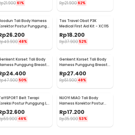
Rp
21.900
Rp
21.900
61%
62%
Boodun Tali Body Harness
Tas Travel Obat P3K
Korektor Postur Punggung
Medical First Aid Kit - XC115
Size M - BBJ-15
Rp
26.200
Rp
18.200
Rp
49.900
Rp
37.900
48%
52%
Genkent Korset Tali Body
Genkent Korset Tali Body
Harness Punggung Breast
Harness Punggung Breast
Support S - BBJ-16
Support M - BBJ-16
Rp
24.400
Rp
27.400
Rp
47.900
Rp
51.900
50%
48%
TaffSPORT Belt Terapi
NUOYI MIAO Tali Body
Koreksi Postur Punggung L -
Harness Korektor Postur
112
Punggung All Size - NY-15
Rp
32.600
Rp
17.200
Rp
59.900
Rp
35.900
46%
53%