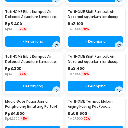
TaffHOME Bibit Rumput Air
TaffHOME Bibit Rumput Air
Dekorasi Aquarium Landscape
Dekorasi Aquarium Landscape
Ornament 10g Big Fescue -
Ornament 10g Lucky Clover -
Rp
3.400
Rp
3.100
H0027
H0027
Rp
13.900
76%
Rp
13.900
78%
+ Keranjang
+ Keranjang
TaffHOME Bibit Rumput Air
TaffHOME Bibit Rumput Air
Dekorasi Aquarium Landscape
Dekorasi Aquarium Landscape
Ornament 10g Small Fescue -
Ornament 10g Love Grass -
Rp
3.300
Rp
3.400
H0027
H0027
Rp
13.900
77%
Rp
13.900
76%
+ Keranjang
+ Keranjang
Magic Gate Pagar Jaring
TaffHOME Tempat Makan
Penghalang Binatang Portable
Anjing Kucing Pet Food
Pet Mesh Fence - TV1
Dispenser - PET0640
Rp
34.600
Rp
80.600
Rp
62.900
45%
Rp
127.900
37%