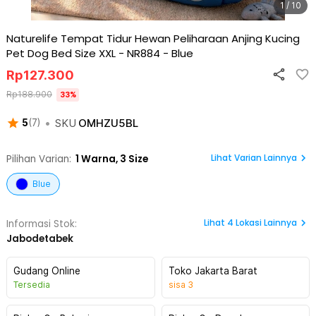
1 / 10
Naturelife Tempat Tidur Hewan Peliharaan Anjing Kucing
Pet Dog Bed Size XXL - NR884
-
Blue
Rp
127.300
Rp
188.900
33
%
•
SKU
OMHZU5BL
5
(
7
)
Lihat Varian Lainnya
Pilihan Varian:
1
Warna,
3 Size
Blue
Lihat
4
Lokasi Lainnya
Informasi Stok:
Jabodetabek
Gudang Online
Toko Jakarta Barat
Tersedia
sisa
3