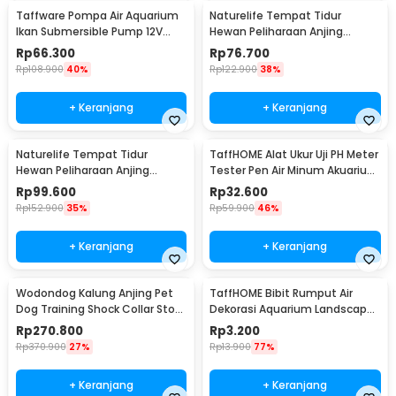
Taffware Pompa Air Aquarium
Naturelife Tempat Tidur
Ikan Submersible Pump 12V
Hewan Peliharaan Anjing
22W - 12V5M
Kucing Pet Dog Bed Size L -
Rp
66.300
Rp
76.700
NR884
Rp
108.900
40%
Rp
122.900
38%
+ Keranjang
+ Keranjang
Naturelife Tempat Tidur
TaffHOME Alat Ukur Uji PH Meter
Hewan Peliharaan Anjing
Tester Pen Air Minum Akuarium
Kucing Pet Dog Bed Size XL -
- PH-009
Rp
99.600
Rp
32.600
NR884
Rp
152.900
35%
Rp
59.900
46%
+ Keranjang
+ Keranjang
Wodondog Kalung Anjing Pet
TaffHOME Bibit Rumput Air
Dog Training Shock Collar Stop
Dekorasi Aquarium Landscape
Barking 800M - JXG0031
Ornament 10g Big Leaf - H0027
Rp
270.800
Rp
3.200
Rp
370.900
27%
Rp
13.900
77%
+ Keranjang
+ Keranjang