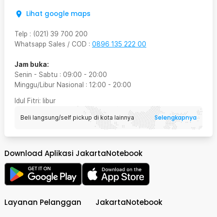
Lihat google maps
Telp
:
(021) 39 700 200
Whatsapp Sales / COD
:
0896 135 222 00
Jam buka:
Senin - Sabtu
:
09:00
-
20:00
Minggu/Libur Nasional
:
12:00
-
20:00
Idul Fitri
: libur
Selengkapnya
Beli langsung/self pickup di kota lainnya
Download Aplikasi JakartaNotebook
Layanan Pelanggan
JakartaNotebook