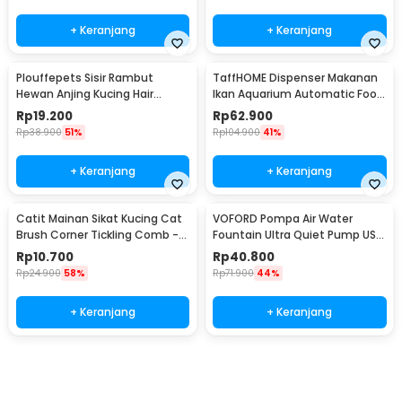
+ Keranjang
+ Keranjang
Plouffepets Sisir Rambut
TaffHOME Dispenser Makanan
Hewan Anjing Kucing Hair
Ikan Aquarium Automatic Food
Removal Comb - AES0124
Timer - GA-300D
Rp
19.200
Rp
62.900
Rp
38.900
51%
Rp
104.900
41%
+ Keranjang
+ Keranjang
Catit Mainan Sikat Kucing Cat
VOFORD Pompa Air Water
Brush Corner Tickling Comb -
Fountain Ultra Quiet Pump USB
MO59
DC 5V 1.5W - YP-8202
Rp
10.700
Rp
40.800
Rp
24.900
58%
Rp
71.900
44%
+ Keranjang
+ Keranjang
Beli Sekarang