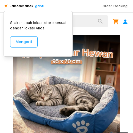
Jabodetabek
ganti
Order Tracking
Alat Kopi
Silakan ubah lokasi store sesuai
dengan lokasi Anda.
Mengerti