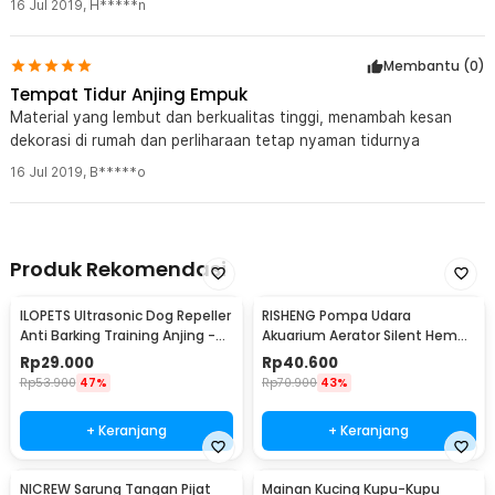
16 Jul 2019
,
H*****n
Membantu (
0
)
Tempat Tidur Anjing Empuk
Material yang lembut dan berkualitas tinggi, menambah kesan
dekorasi di rumah dan perliharaan tetap nyaman tidurnya
16 Jul 2019
,
B*****o
Produk Rekomendasi
ILOPETS Ultrasonic Dog Repeller
RISHENG Pompa Udara
Anti Barking Training Anjing -
Akuarium Aerator Silent Hemat
TJ-3008
Energi 2.4W - RS-511
Rp
29.000
Rp
40.600
Rp
53.900
47%
Rp
70.900
43%
+ Keranjang
+ Keranjang
NICREW Sarung Tangan Pijat
Mainan Kucing Kupu-Kupu