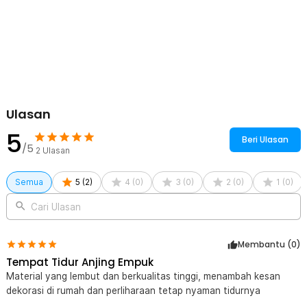
Rincian yang Anda dapatkan untuk pembelian produk ini:
1 x Naturelife Tempat Tidur Hewan Peliharaan Anjing Kucing Pet
Dog Bed - NR884
Ulasan
5
Beri Ulasan
/5
2
Ulasan
Semua
5
(
2
)
4
(
0
)
3
(
0
)
2
(
0
)
1
(
0
)
Cari Ulasan
Membantu (
0
)
Tempat Tidur Anjing Empuk
Material yang lembut dan berkualitas tinggi, menambah kesan
dekorasi di rumah dan perliharaan tetap nyaman tidurnya