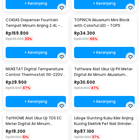
+ Keranjang
+ Keranjang
COKIAS Dispenser Fountain
TOPINCN Akuarium Mini Block
Tempat Minum Anjing 2.4L -
with Colorful LED - TOP5
DR008
Rp
159.800
Rp
34.300
Rp
235.900
33%
Rp
61.900
45%
+ Keranjang
+ Keranjang
NIUKETAT Digital Temperature
Taffware Alat Ukur Uji PH Meter
Control Thermostat 110-220V
Digital Air Minum Akuarium
Sensor - W3230
Tester - PH02
Rp
29.900
Rp
30.600
Rp
55.900
47%
Rp
56.900
47%
+ Keranjang
+ Keranjang
TaffHOME Alat Ukur Uji TDS EC
Ldoge Gunting Kuku Kikir Anjing
Meter Digital Air Minum
Kucing Elektrik Pet Nail Grinder -
Akuarium - E-1
LX01
Rp
19.200
Rp
87.100
Rp
38.900
51%
Rp
136.900
37%