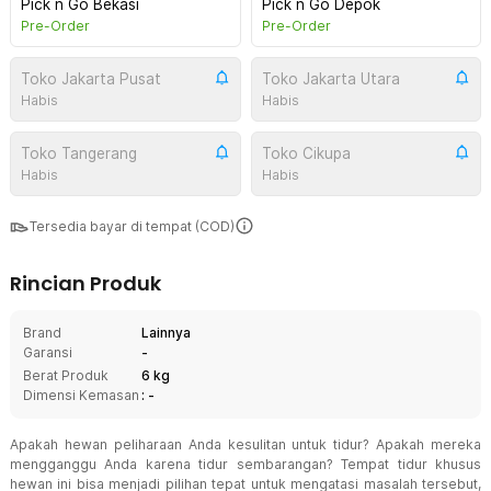
Pick n Go Bekasi
Pick n Go Depok
Pre-Order
Pre-Order
Toko Jakarta Pusat
Toko Jakarta Utara
Habis
Habis
Toko Tangerang
Toko Cikupa
Habis
Habis
Tersedia bayar di tempat (COD)
Rincian Produk
Brand
Lainnya
Garansi
-
Berat Produk
6 kg
Dimensi Kemasan
: -
Apakah hewan peliharaan Anda kesulitan untuk tidur? Apakah mereka
mengganggu Anda karena tidur sembarangan? Tempat tidur khusus
hewan ini bisa menjadi pilihan tepat untuk mengatasi masalah tersebut,