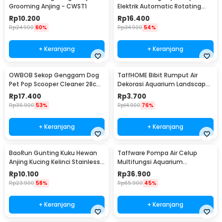
Grooming Anjing - CWST1
Elektrik Automatic Rotating
Flying Butterfly
Rp
10.200
Rp
16.400
Rp
24.900
60%
Rp
34.900
54%
+ Keranjang
+ Keranjang
OWBOB Sekop Genggam Dog
TaffHOME Bibit Rumput Air
Pet Pop Scooper Cleaner 28cm
Dekorasi Aquarium Landscape
- A11707
Ornament - H0027
Rp
17.400
Rp
3.700
Rp
36.900
53%
Rp
14.900
76%
+ Keranjang
+ Keranjang
BaoRun Gunting Kuku Hewan
Taffware Pompa Air Celup
Anjing Kucing Kelinci Stainless
Multifungsi Aquarium
Steel - 5X
Submersible Pump 12V - QR30E
Rp
10.100
Rp
36.900
Rp
23.900
58%
Rp
65.900
45%
+ Keranjang
+ Keranjang