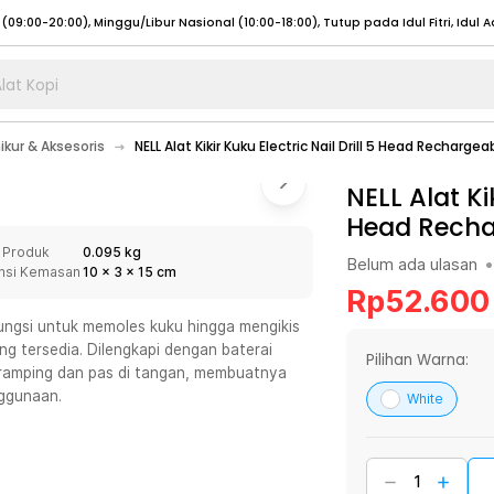
lat Kopi
umat (07:00 - 20:00), Sabtu - Minggu (08:00 - 20:00), Tutup pada Idul Fitri
Sele
ikur & Aksesoris
NELL Alat Kikir Kuku Electric Nail Drill 5 Head Recharg
:00 - 20:00), Sabtu - Minggu/ Libur Nasional (08:00 - 17:00)
Selengkapnya
:00 - 20:00), Sabtu - Minggu/ Libur Nasional (08:00 - 17:00)
NELL Alat Kik
Selengkapnya
Head Recha
 (09:00-20:00), Minggu/Libur Nasional (12:00-20:00), Tutup pada Idul Fitri
Sele
 Produk
0.095 kg
 (09:00-20:00), Minggu/Libur Nasional (12:00-20:00), Tutup pada Idul Fitri
Sele
Belum ada ulasan
•
nsi Kemasan
10
x
3
x
15
cm
Rp
52.600
ifungsi untuk memoles kuku hingga mengikis
ng tersedia. Dilengkapi dengan baterai
Pilihan Warna:
ramping dan pas di tangan, membuatnya
umat (07:00 - 20:00), Sabtu - Minggu (08:00 - 20:00), Tutup pada Idul Fitri
Sele
ggunaan.
White
:00 - 20:00), Sabtu - Minggu/ Libur Nasional (08:00 - 17:00)
Selengkapnya
:00 - 20:00), Sabtu - Minggu/ Libur Nasional (08:00 - 17:00)
Selengkapnya