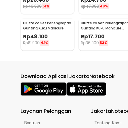
Rp
40.900
Rp
47.900
51%
49%
Biutte.co Set Perlengkapan
Biutte.co Set Perlengkapa
Gunting Kuku Manicure
Gunting Kuku Manicure
Pedicure Nail Clipper 18 PCS
Pedicure Nail Clipper 7 PCS
Rp
48.100
Rp
17.700
- S0M020
- S0M020
Rp
81.900
Rp
36.900
42%
53%
Download Aplikasi JakartaNotebook
Layanan Pelanggan
JakartaNoteb
Bantuan
Tentang Kami