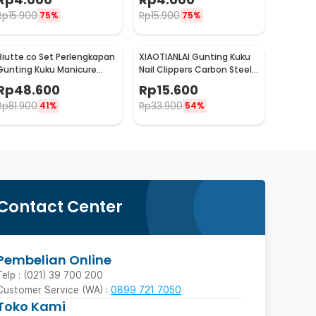
Steel - NT97
Rp
15.900
Rp
15.900
75%
75%
Biutte.co Set Perlengkapan
XIAOTIANLAI Gunting Kuku
Gunting Kuku Manicure
Nail Clippers Carbon Steel
Pedicure Nail Clipper 16 PCS
Mr-1111 - XGK
Rp
48.600
Rp
15.600
- S0M020
Rp
81.900
Rp
33.900
41%
54%
Contact Center
Pembelian Online
Telp : (021) 39 700 200
Customer Service (WA) :
0899 721 7050
Toko Kami