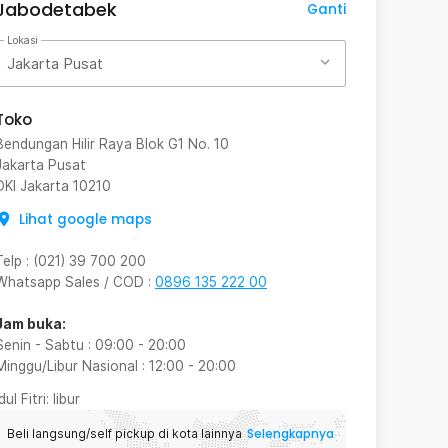
Jabodetabek
Ganti
Lokasi
Jakarta Pusat
Toko
Bendungan Hilir Raya Blok G1 No. 10
Jakarta Pusat
DKI Jakarta
10210
Lihat google maps
Telp
:
(021) 39 700 200
Whatsapp Sales / COD
:
0896 135 222 00
Jam buka:
Senin - Sabtu
:
09:00
-
20:00
Minggu/Libur Nasional
:
12:00
-
20:00
Idul Fitri
: libur
Selengkapnya
Beli langsung/self pickup di kota lainnya