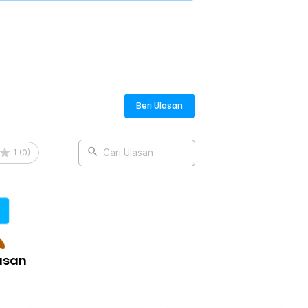
an posisi seperti memegang pulpen,
akan. Bobot yang ringan mengurangi
:
Beri Ulasan
able 180mAh - K50
1
(
0
)
Cari Ulasan
asan