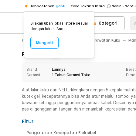
Jabodetabek
ganti
Toko Jakarta Utara
Toko Tangerang
Kategori
A
Silakan ubah lokasi store sesuai
Toko Cikupa
dengan lokasi Anda.
Pick n Go Jakarta Barat
Senin - J
Fashion, Make Up & Beauty Care
Perawatan Kuku
Man
Mengerti
Pick n Go Bekasi
Senin - Jumat (08
Pick n Go Depok
Senin - Jumat (08
Rincian Produk
Toko Jakarta Pusat
Senin - Sabtu
Brand
Lainnya
Berat
Toko Jakarta Barat
Senin - Sabtu
Garansi
1 Tahun Garansi Toko
Dime
Toko Jakarta Utara
Toko Tangerang
Alat kikir kuku dari NELL dilengkapi dengan 5 kepala mult
kutek gel. Kecepatannya bisa Anda atur melalui tombol ya
Toko Cikupa
bawaan sehingga penggunannya bebas kabel. Desainnya 
Pick n Go Jakarta Barat
Senin - J
pas di genggaman tangan dan menambah kepresisian pen
Pick n Go Bekasi
Senin - Jumat (08
Fitur
Pick n Go Depok
Senin - Jumat (08
Pengaturan Kecepatan Fleksibel