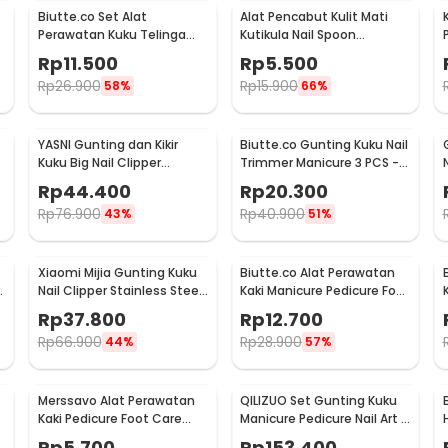
Biutte.co Set Alat
Alat Pencabut Kulit Mati
Perawatan Kuku Telinga
Kutikula Nail Spoon
Alis 7 PCS - LA1-9
Stainless Steel
Rp
11.500
Rp
5.500
Rp
26.900
Rp
15.900
58%
66%
YASNI Gunting dan Kikir
Biutte.co Gunting Kuku Nail
1
Kuku Big Nail Clipper
Trimmer Manicure 3 PCS -
German Stainless Steel -
SFZ2748
Rp
44.400
Rp
20.300
J0087
Rp
76.900
Rp
40.900
43%
51%
Xiaomi Mijia Gunting Kuku
Biutte.co Alat Perawatan
Nail Clipper Stainless Steel
Kaki Manicure Pedicure Foot
- MJZJD001QW
Care 8in1 - IN1807
Rp
37.800
Rp
12.700
Rp
66.900
Rp
28.900
44%
57%
Merssavo Alat Perawatan
QILIZUO Set Gunting Kuku
Kaki Pedicure Foot Care
Manicure Pedicure Nail Art 9
Scrubber 1 PCS - HB07
PCS - 309
Rp
5.700
Rp
153.400