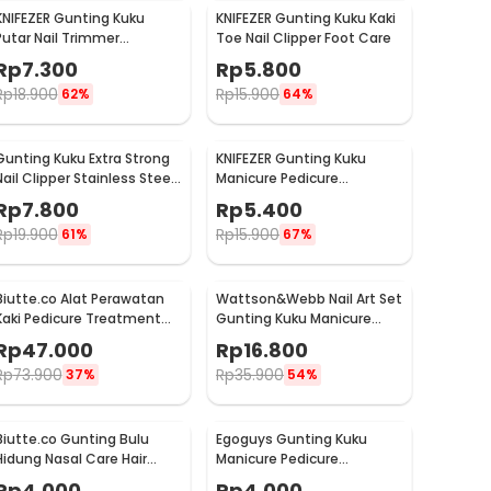
KNIFEZER Gunting Kuku
KNIFEZER Gunting Kuku Kaki
Putar Nail Trimmer
Toe Nail Clipper Foot Care
Manicure - MZ-017
Rp
7.300
Rp
5.800
Rp
18.900
Rp
15.900
62%
64%
Gunting Kuku Extra Strong
KNIFEZER Gunting Kuku
Nail Clipper Stainless Steel
Manicure Pedicure
- YEDC
Professional Stainless
Rp
7.800
Rp
5.400
Steel - Y-02ZJQ
Rp
19.900
Rp
15.900
61%
67%
Biutte.co Alat Perawatan
Wattson&Webb Nail Art Set
Kaki Pedicure Treatment
Gunting Kuku Manicure
Set 20 in 1 - GR5663
Pedicure 12 PCS - B07T
Rp
47.000
Rp
16.800
Rp
73.900
Rp
35.900
37%
54%
Biutte.co Gunting Bulu
Egoguys Gunting Kuku
Hidung Nasal Care Hair
Manicure Pedicure
Removal - Ego-1
Professional Stainless
Rp
4.000
Rp
4.000