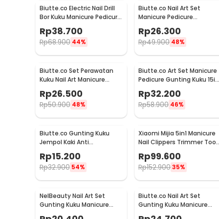
Biutte.co Electric Nail Drill
Biutte.co Nail Art Set
Bor Kuku Manicure Pedicure
Manicure Pedicure
20000RPM - JMD-100
Stainless Steel 12 PCS -
Rp
38.700
Rp
26.300
012A
Rp
68.900
Rp
49.900
44%
48%
Biutte.co Set Perawatan
Biutte.co Art Set Manicure
Kuku Nail Art Manicure
Pedicure Gunting Kuku 15in
Pedicure 16in1 - MJ1096-01
- MR-6103
Rp
26.500
Rp
32.200
Rp
50.900
Rp
58.900
48%
46%
Biutte.co Gunting Kuku
Xiaomi Mijia 5in1 Manicure
Jempol Kaki Anti
Nail Clippers Trimmer Tool
Cantengan Nail Clipper -
Set - MJZJD002QW
Rp
15.200
Rp
99.600
MZ-020
Rp
32.900
Rp
152.900
54%
35%
NelBeauty Nail Art Set
Biutte.co Nail Art Set
Gunting Kuku Manicure
Gunting Kuku Manicure
Pedicure 7 PCS - 7023D
Pedicure 19 PCS - i7000D
Rp
20.400
Rp
24.700