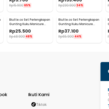
Rp
15.900
Rp
230.900
65%
34%
n
Biutte.co Set Perlengkapan
Biutte.co Set Perlengkapan
Gunting Kuku Manicure
Gunting Kuku Manicure
Pedicure Nail Clipper 10 PCS
Pedicure Nail Clipper 12 PCS
Rp
25.500
Rp
37.100
- S0M020
- S0M020
Rp
48.900
Rp
65.900
48%
44%
ook
Ikuti Kami
Tiktok