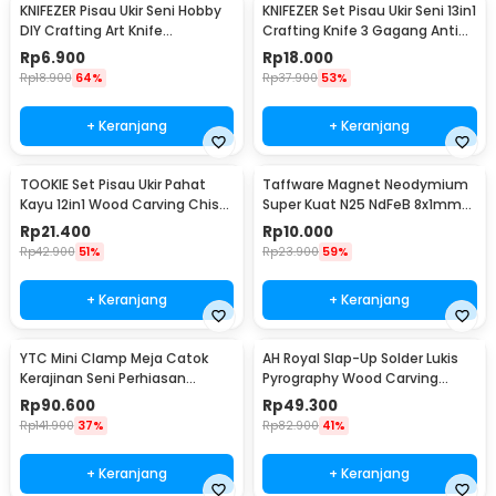
KNIFEZER Pisau Ukir Seni Hobby
KNIFEZER Set Pisau Ukir Seni 13in1
DIY Crafting Art Knife
Crafting Knife 3 Gagang Anti
Aluminium Handle - WL-9309
Slip - A-003
Rp
6.900
Rp
18.000
Rp
18.900
64%
Rp
37.900
53%
+ Keranjang
+ Keranjang
TOOKIE Set Pisau Ukir Pahat
Taffware Magnet Neodymium
Kayu 12in1 Wood Carving Chisel
Super Kuat N25 NdFeB 8x1mm
Knife - KSJ-12
50 PCS - M35
Rp
21.400
Rp
10.000
Rp
42.900
51%
Rp
23.900
59%
+ Keranjang
+ Keranjang
YTC Mini Clamp Meja Catok
AH Royal Slap-Up Solder Lukis
Kerajinan Seni Perhiasan
Pyrography Wood Carving
Aluminium - AT-6075
Soldering Iron - PAC904
Rp
90.600
Rp
49.300
Rp
141.900
37%
Rp
82.900
41%
+ Keranjang
+ Keranjang