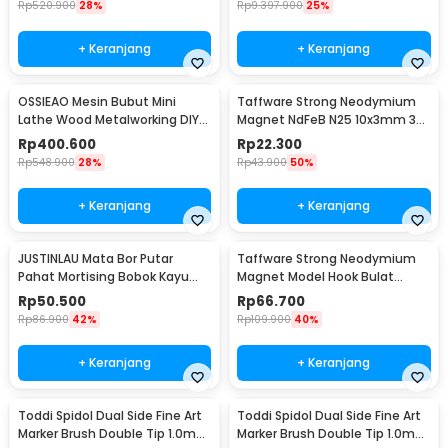
Rp
520.900
28%
Rp
9.397.900
25%
+ Keranjang
+ Keranjang
OSSIEAO Mesin Bubut Mini
Taffware Strong Neodymium
Lathe Wood Metalworking DIY
Magnet NdFeB N25 10x3mm 30
80W - HS001
PCS - D21
Rp
400.600
Rp
22.300
Rp
548.900
28%
Rp
43.900
50%
+ Keranjang
+ Keranjang
JUSTINLAU Mata Bor Putar
Taffware Strong Neodymium
Pahat Mortising Bobok Kayu
Magnet Model Hook Bulat
HSS 16mm - FKB16
48mm 80kg - LNM48-3
Rp
50.500
Rp
66.700
Rp
86.900
42%
Rp
109.900
40%
+ Keranjang
+ Keranjang
Toddi Spidol Dual Side Fine Art
Toddi Spidol Dual Side Fine Art
Marker Brush Double Tip 1.0mm
Marker Brush Double Tip 1.0mm