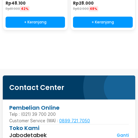
6.0mm 48 Warna - CY-006
6.0mm 24 Warna - CY-006
Rp
48.100
Rp
28.000
Rp
81.900
42%
Rp
52.900
48%
+ Keranjang
+ Keranjang
Beli Sekarang
Contact Center
Pembelian Online
Telp : (021) 39 700 200
Customer Service (WA) :
0899 721 7050
Toko Kami
Jabodetabek
Ganti