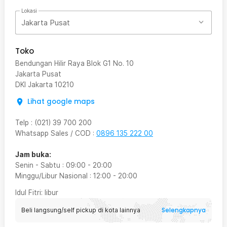
Lokasi
Jakarta Pusat
Toko
Bendungan Hilir Raya Blok G1 No. 10
Jakarta Pusat
DKI Jakarta
10210
Lihat google maps
Telp
:
(021) 39 700 200
Whatsapp Sales / COD
:
0896 135 222 00
Jam buka:
Senin - Sabtu
:
09:00
-
20:00
Minggu/Libur Nasional
:
12:00
-
20:00
Idul Fitri
: libur
Selengkapnya
Beli langsung/self pickup di kota lainnya