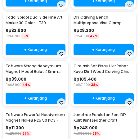
+ Keranjang
+ Keranjang
Toddi Spidol Dual Side Fine Art
DIY Carving Bench
Marker 30 Color - T30
Multipurpose Vise Clamp
Tablet Drill Press Sculpture -
Rp
32.900
Rp
29.200
1267
Rp
66.900
51%
Rp
54.900
47%
+ Keranjang
+ Keranjang
Taffware Strong Neodymium
Ginflash Set Pisau Ukir Pahat
Magnet Model Bulat 48mm
Kayu 12in1 Wood Carving Chisel
85-90kg - TN6
Knife - OE12
Rp
39.000
Rp
105.400
Rp
68.900
44%
Rp
167.900
38%
+ Keranjang
+ Keranjang
Taffware Powerful Neodymium
Junetree Peralatan Seni DIY
Magnet NdFeB N25 50 PCS -
Kulit 18in1 Leather Craft
MG01
Stitching Sewing - WA134
Rp
11.300
Rp
248.000
Rp
25.900
57%
Rp
339.900
28%