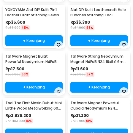
YOKOYAMA Alat DIY Kulit 7in1
Alat DIY Kulit Leathercraft Hole
Leather Craft Stitching Sewing
Punches Stitching Tool
Tool Set - DK30015
1+2+4+6 Prong
Rp
35.600
Rp
36.300
Rp
63.900
45%
Rp
64.900
45%
+ Keranjang
+ Keranjang
Taffware Magnet Bulat
Taffware Strong Neodymium
Powerful Neodymium NdFeB
Magnet NdFeB N24 19x9x1.6mm
N25 5x1.5mm 100 PCS
10 PCS - MAG1
Rp
17.500
Rp
11.600
Rp
36.900
53%
Rp
26.900
57%
+ Keranjang
+ Keranjang
Tool The First Mesin Bubut Mini
Taffware Magnet Powerful
Lathe Wood Metalworking 60W
Cuboid Neodymium N24
- TZ20002MG
29x9mm 10 PCS - MG10
Rp
2.935.200
Rp
21.200
Rp
3.483.900
16%
Rp
42.900
51%