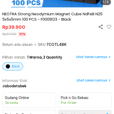
1 / 6
NEOTRA Strong Neodymium Magnet Cube NdFeB N25
5x5x5mm 100 PCS - F0009123
-
Black
Rp
39.900
Rp
91.900
57
%
Belum ada ulasan
•
SKU
7COTL4BK
Lihat Varian Lainnya
Pilihan Varian:
1
Warna,
2 Quantity
Black
Lihat
Lokasi Lainnya
Informasi Stok:
Jabodetabek
Gudang Online
Pick n Go Bekasi
Tersedia
Pre-Order