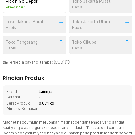
Pick n Go Depok
Toko Jakarta Pusat
Pre-Order
Habis
Toko Jakarta Barat
Toko Jakarta Utara
Habis
Habis
Toko Tangerang
Toko Cikupa
Habis
Habis
Tersedia bayar di tempat (COD)
Rincian Produk
Brand
Lainnya
Garansi
-
Berat Produk
0.071 kg
Dimensi Kemasan
: -
Magnet neodymium merupakan magnet dengan tenaga yang sangat
kuat yang biasa digunakan pada ranah industri. Terbuat dari campuran
logam Neodymium yang banyak digunakan pada produk modern seperti