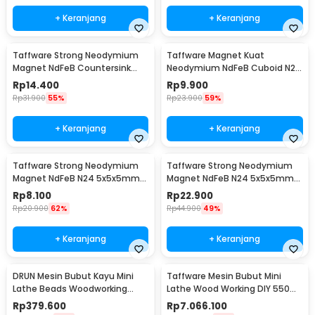
+ Keranjang
+ Keranjang
Taffware Strong Neodymium
Taffware Magnet Kuat
Magnet NdFeB Countersink
Neodymium NdFeB Cuboid N25
Ring Hole N25 5 PCS - D21
5 PCS - D22
Rp
14.400
Rp
9.900
Rp
31.900
55%
Rp
23.900
59%
+ Keranjang
+ Keranjang
Taffware Strong Neodymium
Taffware Strong Neodymium
Magnet NdFeB N24 5x5x5mm
Magnet NdFeB N24 5x5x5mm
20 PCS - F001699
50 PCS - F001699
Rp
8.100
Rp
22.900
Rp
20.900
62%
Rp
44.900
49%
+ Keranjang
+ Keranjang
DRUN Mesin Bubut Kayu Mini
Taffware Mesin Bubut Mini
Lathe Beads Woodworking
Lathe Wood Working DIY 550W
150W - X707
- MX0618
Rp
379.600
Rp
7.066.100