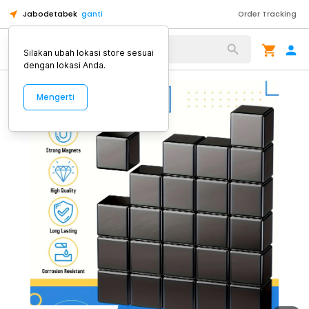
Jabodetabek
ganti
Order Tracking
Alat Kopi
Silakan ubah lokasi store sesuai
dengan lokasi Anda.
Mengerti