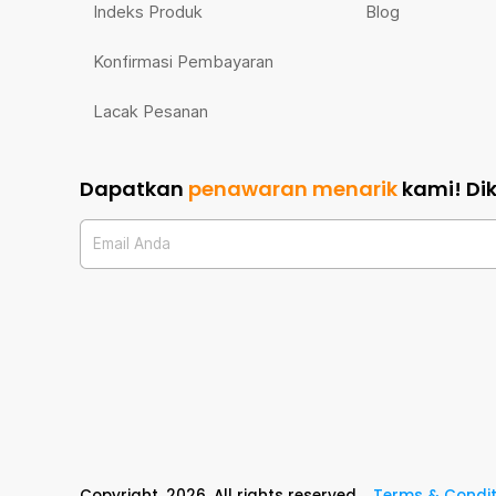
Indeks Produk
Blog
Konfirmasi Pembayaran
Lacak Pesanan
Dapatkan
penawaran menarik
kami!
Di
Email Anda
Copyright,
2026
. All rights reserved
Terms & Condit