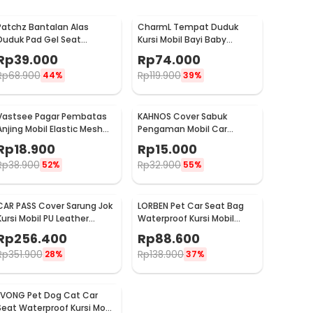
Patchz Bantalan Alas
CharmL Tempat Duduk
Duduk Pad Gel Seat
Kursi Mobil Bayi Baby
Cushion Non Slip Ultra
Safety Car Seat - LAD05
Rp
39.000
Rp
74.000
Elastic - SC-015
Rp
68.900
Rp
119.900
44%
39%
Vastsee Pagar Pembatas
KAHNOS Cover Sabuk
Anjing Mobil Elastic Mesh
Pengaman Mobil Car
Fence Pet 3 Layer - YG05
Seatbelt Padding 1 PCS -
Rp
18.900
Rp
15.000
KH2252
Rp
38.900
Rp
32.900
52%
55%
CAR PASS Cover Sarung Jok
LORBEN Pet Car Seat Bag
Kursi Mobil PU Leather
Waterproof Kursi Mobil
Universal Seat Cover - R25
Anjing Kucing - LR40
Rp
256.400
Rp
88.600
Rp
351.900
Rp
138.900
28%
37%
LVONG Pet Dog Cat Car
Seat Waterproof Kursi Mobil