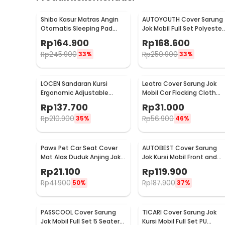
Shibo Kasur Matras Angin
AUTOYOUTH Cover Sarung
Otomatis Sleeping Pad
Jok Mobil Full Set Polyester
Travel Single with Pump -
Universal Premium - R10
Rp
164.900
Rp
168.600
SB502
Rp
245.900
Rp
250.900
33%
33%
LOCEN Sandaran Kursi
Leatra Cover Sarung Jok
Ergonomic Adjustable
Mobil Car Flocking Cloth
Lumbar Back Support -
Universal Premium Front -
Rp
137.700
Rp
31.000
TY3120
S15
Rp
210.900
Rp
56.900
35%
46%
Paws Pet Car Seat Cover
AUTOBEST Cover Sarung
Mat Alas Duduk Anjing Jok
Jok Kursi Mobil Front and
Mobil Waterproof - HIH49
Rear Seat Non Woven - S2
Rp
21.100
Rp
119.900
Rp
41.900
Rp
187.900
50%
37%
PASSCOOL Cover Sarung
TICARI Cover Sarung Jok
Jok Mobil Full Set 5 Seater
Kursi Mobil Full Set PU