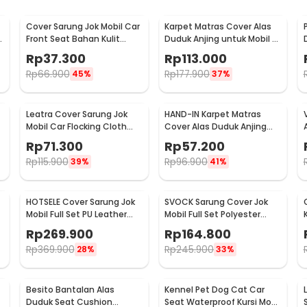
Cover Sarung Jok Mobil Car
Karpet Matras Cover Alas
Front Seat Bahan Kulit
Duduk Anjing untuk Mobil -
Breathable - S10
SUV YG01
Rp
37.300
Rp
113.000
Rp
66.900
Rp
177.900
45%
37%
Leatra Cover Sarung Jok
HAND-IN Karpet Matras
Mobil Car Flocking Cloth
Cover Alas Duduk Anjing
Universal Premium Rear -
Jok Mobil Waterproof - SUV
Rp
71.300
Rp
57.200
S15
YG02
Rp
115.900
Rp
96.900
39%
41%
HOTSELE Cover Sarung Jok
SVOCK Sarung Cover Jok
Mobil Full Set PU Leather
Mobil Full Set Polyester
0
Universal 9 PCS - R35
Universal 9 PCS - R20
Rp
269.900
Rp
164.800
Rp
369.900
Rp
245.900
28%
33%
Besito Bantalan Alas
Kennel Pet Dog Cat Car
Duduk Seat Cushion
Seat Waterproof Kursi Mobil