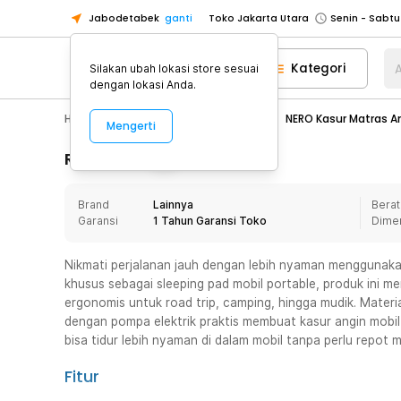
Jabodetabek
ganti
Toko Jakarta Utara
Toko Tangerang
Kategori
A
Silakan ubah lokasi store sesuai
Toko Cikupa
dengan lokasi Anda.
Pick n Go Jakarta Barat
Senin - J
Hobby
Mobil
Cover Jok Mobil
NERO Kasur Matras A
Mengerti
Pick n Go Bekasi
Senin - Jumat (08
Pick n Go Depok
Senin - Jumat (08
Rincian Produk
Toko Jakarta Pusat
Senin - Sabtu
Brand
Lainnya
Berat
Toko Jakarta Barat
Senin - Sabtu
Garansi
1 Tahun Garansi Toko
Dime
Toko Jakarta Utara
Toko Tangerang
Nikmati perjalanan jauh dengan lebih nyaman menggunaka
khusus sebagai sleeping pad mobil portable, produk ini m
Toko Cikupa
ergonomis untuk road trip, camping, hingga mudik. Mate
Pick n Go Jakarta Barat
Senin - J
dengan pompa elektrik praktis membuat kasur angin mobil i
bisa tidur lebih nyaman di dalam mobil tanpa perlu repot
Pick n Go Bekasi
Senin - Jumat (08
Pick n Go Depok
Senin - Jumat (08
Fitur