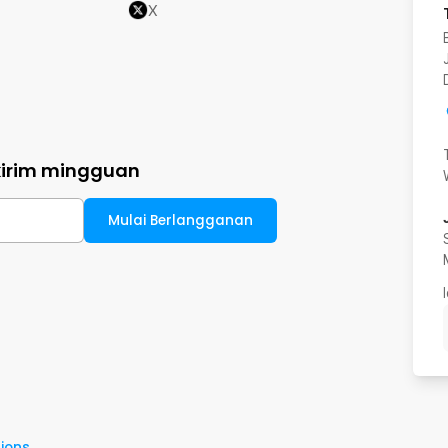
X
kirim mingguan
Mulai Berlangganan
ions