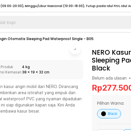
lat Kopi
umat (07:00 - 20:00), Sabtu - Minggu (08:00 - 20:00), Tutup pada Idul Fitri
Sele
ngin Otomatis Sleeping Pad Waterproof Single - B05
:00 - 20:00), Sabtu - Minggu/ Libur Nasional (08:00 - 17:00)
Selengkapnya
:00 - 20:00), Sabtu - Minggu/ Libur Nasional (08:00 - 17:00)
NERO Kasur
Selengkapnya
Sleeping Pa
 (09:00-20:00), Minggu/Libur Nasional (12:00-20:00), Tutup pada Idul Fitri
Sele
Black
 Produk
4 kg
 (09:00-20:00), Minggu/Libur Nasional (12:00-20:00), Tutup pada Idul Fitri
Sele
nsi Kemasan
38
x
19
x
32
cm
Belum ada ulasan
•
Rp
277.50
n kasur angin mobil dari NERO. Dirancang
emberikan area istirahat yang empuk dan
rial waterproof PVC yang nyaman dipadukan
umat (07:00 - 20:00), Sabtu - Minggu (08:00 - 20:00), Tutup pada Idul Fitri
Sele
Pilihan Warna:
ni siap digunakan kapan saja. Kini Anda
 membawa kasur besar.
:00 - 20:00), Sabtu - Minggu/ Libur Nasional (08:00 - 17:00)
Selengkapnya
Black
:00 - 20:00), Sabtu - Minggu/ Libur Nasional (08:00 - 17:00)
Selengkapnya