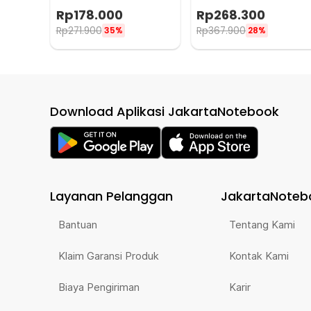
Universal Kain - R30
Leather Universal - R15
Rp
178.000
Rp
268.300
Rp
271.900
Rp
367.900
35%
28%
Download Aplikasi JakartaNotebook
Layanan Pelanggan
JakartaNoteb
Bantuan
Tentang Kami
Klaim Garansi Produk
Kontak Kami
Biaya Pengiriman
Karir