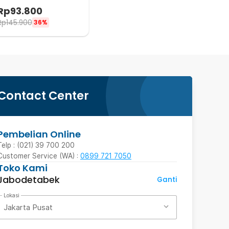
Anjing Kucing - LV525
Rp
93.800
Rp
145.900
36%
Contact Center
Pembelian Online
Telp : (021) 39 700 200
Customer Service (WA) :
0899 721 7050
Toko Kami
Jabodetabek
Ganti
Lokasi
Jakarta Pusat