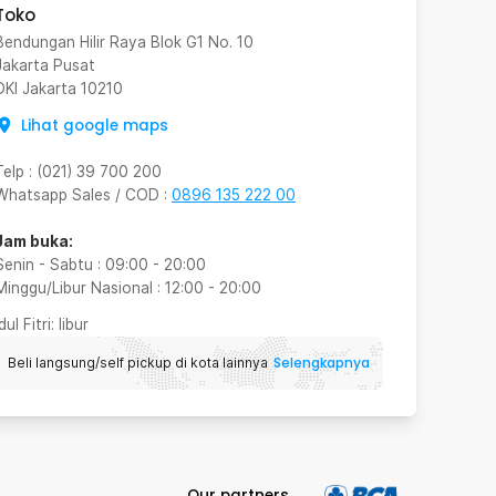
Toko
Bendungan Hilir Raya Blok G1 No. 10
Jakarta Pusat
DKI Jakarta
10210
Lihat google maps
Telp
:
(021) 39 700 200
Whatsapp Sales / COD
:
0896 135 222 00
Jam buka:
Senin - Sabtu
:
09:00
-
20:00
Minggu/Libur Nasional
:
12:00
-
20:00
Idul Fitri
: libur
Selengkapnya
Beli langsung/self pickup di kota lainnya
Our partners