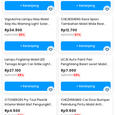
+ Keranjang
+ Keranjang
VigoAcme Lampu Hias Mobil
CHEJIESHENG Kaca Spion
Sirip Hiu Warning Light Solar
Tambahan Mobil Wide Rear
Energy 8 LED - FZWJSD
View Anti Blind Spot - SY-080
Rp
34.900
Rp
12.700
Rp
62.900
45%
Rp
28.900
57%
+ Keranjang
+ Keranjang
Lampu Foglamp Mobil LED
LICAI Auto Paint Pen
Tenaga Angin Car Grille Light
Penghilang Baret Lecet Mobil
Wind Power 2 PCS - XY044
Scratch Removal 12ml
Rp
27.100
Rp
7.000
Rp
51.900
48%
Rp
18.900
63%
+ Keranjang
+ Keranjang
OTOHEROES Pry Tool Plastik
CHEZHIWANG Car Door Bumper
Interior Mobil Alat Pengungkit
Pelindung Pintu Mobil Anti
Set 4 PCS - AA16
Gores 8 PCS - HT-001
Rp
4.500
Rp
9.600