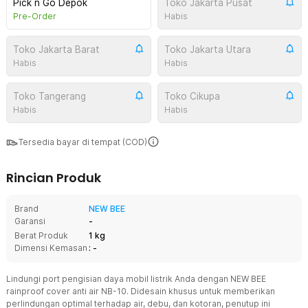
Pick n Go Depok
Toko Jakarta Pusat
Pre-Order
Habis
Toko Jakarta Barat
Toko Jakarta Utara
Habis
Habis
Toko Tangerang
Toko Cikupa
Habis
Habis
Tersedia bayar di tempat (COD)
Rincian Produk
Brand
NEW BEE
Garansi
-
Berat Produk
1 kg
Dimensi Kemasan
: -
Lindungi port pengisian daya mobil listrik Anda dengan NEW BEE
rainproof cover anti air NB-10. Didesain khusus untuk memberikan
perlindungan optimal terhadap air, debu, dan kotoran, penutup ini