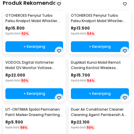
Produk Rekomendasi
OTOHEROES Penyiul Turbo
OTOHEROES Penyiul Turbo
Palsu Knalpot Mobil Whistler
Palsu Knalpot Mobil Whistler
1000-2400cc L - TUR007
1000-1800cc M 1.6-2.0 - TUR007
Rp
15.800
Rp
13.500
Rp
32.900
52%
Rp
28.900
54%
+ Keranjang
+ Keranjang
VODOOL Digital Voltmeter
Duplikat Kunci Mobil Remot
Mobil 12V Monitor Voltase
Cloning Kontrol Wireless
Baterai LED Display - QY836
433.92MHz 1 PCS - WE32
Rp
22.000
Rp
15.700
Rp
43.900
50%
Rp
33.900
54%
+ Keranjang
+ Keranjang
LIT-ONTNMA Spidol Permanen
Duer Air Conditioner Cleaner
Paint Marker Drawing Painting
Cleaning Agent Pembersih AC
Oil Base - MP-01
Rumah 500ml - QUY1640
Rp
5.900
Rp
22.100
Rp
16.900
66%
Rp
43.900
50%