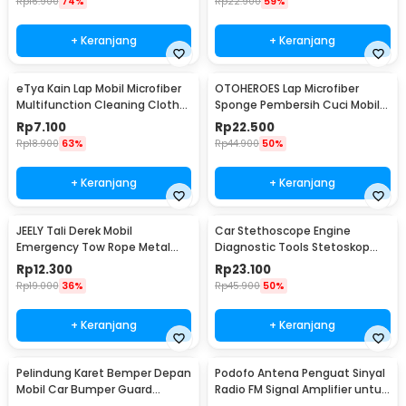
Rp
16.900
74%
Rp
22.900
59%
+ Keranjang
+ Keranjang
eTya Kain Lap Mobil Microfiber
OTOHEROES Lap Microfiber
Multifunction Cleaning Cloth
Sponge Pembersih Cuci Mobil
30x39cm - H-10
Motor - TP266
Rp
7.100
Rp
22.500
Rp
18.900
63%
Rp
44.900
50%
+ Keranjang
+ Keranjang
JEELY Tali Derek Mobil
Car Stethoscope Engine
Emergency Tow Rope Metal
Diagnostic Tools Stetoskop
Buckle U-Type 2.7M - JL30
Mesin Mobil - W80582
Rp
12.300
Rp
23.100
Rp
19.000
36%
Rp
45.900
50%
+ Keranjang
+ Keranjang
Pelindung Karet Bemper Depan
Podofo Antena Penguat Sinyal
Mobil Car Bumper Guard
Radio FM Signal Amplifier untuk
57mm 2.5M
Mobil - ANT-208