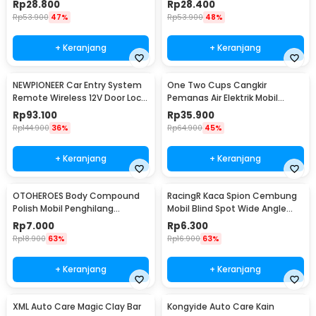
Rp
28.800
Rp
28.400
Rp
53.900
47%
Rp
53.900
48%
+ Keranjang
+ Keranjang
NEWPIONEER Car Entry System
One Two Cups Cangkir
Remote Wireless 12V Door Lock
Pemanas Air Elektrik Mobil
Mobil - CK18
Travel Mug 450ml - NJ88
Rp
93.100
Rp
35.900
Rp
144.900
36%
Rp
64.900
45%
+ Keranjang
+ Keranjang
OTOHEROES Body Compound
RacingR Kaca Spion Cembung
Polish Mobil Penghilang
Mobil Blind Spot Wide Angle
Goresan 15g with Spons - YYC-
50mm 2 Pcs - J0027
Rp
7.000
Rp
6.300
508
Rp
18.900
63%
Rp
16.900
63%
+ Keranjang
+ Keranjang
XML Auto Care Magic Clay Bar
Kongyide Auto Care Kain