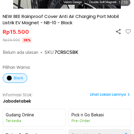
1 / 10
NEW BEE Rainproof Cover Anti Air Charging Port Mobil
Listrik EV Magnet - NB-10
-
Black
Rp
15.500
Rp
24.000
36
%
Belum ada ulasan
•
SKU
7CRSC5BK
Pilihan Warna:
Black
Lihat
Lokasi Lainnya
Informasi Stok:
Jabodetabek
Gudang Online
Pick n Go Bekasi
Tersedia
Pre-Order