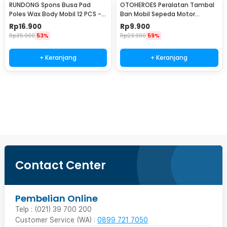
RUNDONG Spons Busa Pad
OTOHEROES Peralatan Tambal
Poles Wax Body Mobil 12 PCS -
Ban Mobil Sepeda Motor
R2010
Tubeless - KBTB02
Rp
16.900
Rp
9.900
Rp
35.900
53%
Rp
23.900
59%
+ Keranjang
+ Keranjang
Beli Sekarang
Contact Center
Pembelian Online
Telp : (021) 39 700 200
Customer Service (WA) :
0899 721 7050