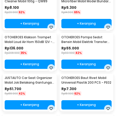
Cleaner Mobil 100g - QW89
Microfiber Mobil Model Bundar -
L-20
Rp
8.100
Rp
5.300
Rp
20.900
62%
Rp
14.900
65%
+ Keranjang
+ Keranjang
OTOHEROES Klakson Trompet
OTOHEROES Pompa Sedot
Mobil Loud Air Horn 150dB 12V -
Bensin Mobil Elektrik Transfer
JD4001
Pump 38mm DC 12V - CT-14
Rp
136.000
Rp
55.000
Rp
208.900
35%
Rp
93.900
42%
+ Keranjang
+ Keranjang
JUSTAUTO Car Seat Organizer
OTOHEROES Baut Rivet Mobil
Mobil Jok Belakang Gantungan
Universal Plastik 200 PCS - PE02
Barang Tisu - Z-354
Rp
51.700
Rp
7.300
Rp
88.900
42%
Rp
18.900
62%
+ Keranjang
+ Keranjang