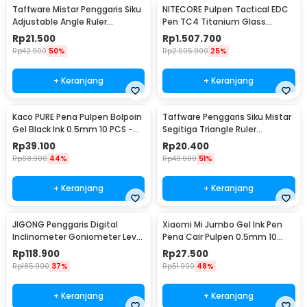
Taffware Mistar Penggaris Siku
NITECORE Pulpen Tactical EDC
Adjustable Angle Ruler
Pen TC4 Titanium Glass
Waterpass 305mm - ZEAST
Breaker 0.7mm - NTP30
Rp
21.500
Rp
1.507.700
Rp
42.900
50%
Rp
2.005.900
25%
+ Keranjang
+ Keranjang
Kaco PURE Pena Pulpen Bolpoin
Taffware Penggaris Siku Mistar
Gel Black Ink 0.5mm 10 PCS -
Segitiga Triangle Ruler
K1015
Aluminium Alloy - VK18
Rp
39.100
Rp
20.400
Rp
68.900
44%
Rp
40.900
51%
+ Keranjang
+ Keranjang
JIGONG Penggaris Digital
Xiaomi Mi Jumbo Gel Ink Pen
Inclinometer Goniometer Level
Pena Cair Pulpen 0.5mm 10
Angle 20cm - TL454
PCS - MJZXB02WC
Rp
118.900
Rp
27.500
Rp
185.900
37%
Rp
51.900
48%
+ Keranjang
+ Keranjang