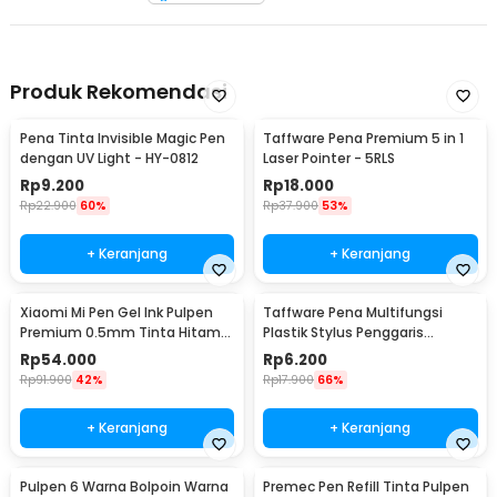
Produk Rekomendasi
Pena Tinta Invisible Magic Pen
Taffware Pena Premium 5 in 1
dengan UV Light - HY-0812
Laser Pointer - 5RLS
Rp
9.200
Rp
18.000
Rp
22.900
60%
Rp
37.900
53%
+ Keranjang
+ Keranjang
Xiaomi Mi Pen Gel Ink Pulpen
Taffware Pena Multifungsi
Premium 0.5mm Tinta Hitam
Plastik Stylus Penggaris
10 PCS - MJZXB01WC
Waterpass Obeng - 9625
Rp
54.000
Rp
6.200
Rp
91.900
42%
Rp
17.900
66%
+ Keranjang
+ Keranjang
Pulpen 6 Warna Bolpoin Warna
Premec Pen Refill Tinta Pulpen