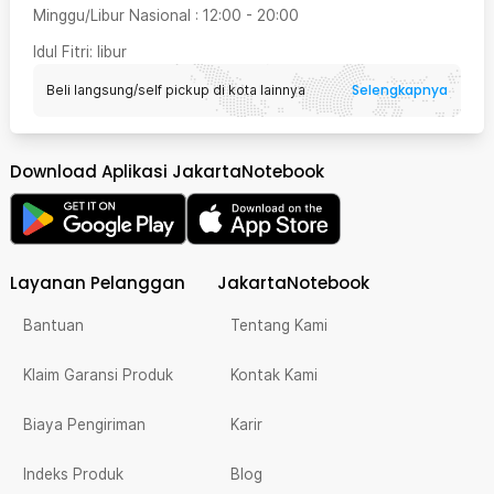
Minggu/Libur Nasional
:
12:00
-
20:00
Idul Fitri
: libur
Selengkapnya
Beli langsung/self pickup di kota lainnya
Download Aplikasi JakartaNotebook
Layanan Pelanggan
JakartaNotebook
Bantuan
Tentang Kami
Klaim Garansi Produk
Kontak Kami
Biaya Pengiriman
Karir
Indeks Produk
Blog