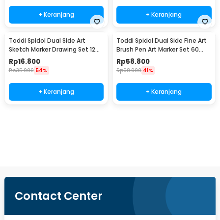
+ Keranjang
+ Keranjang
Toddi Spidol Dual Side Art
Toddi Spidol Dual Side Fine Art
Sketch Marker Drawing Set 12
Brush Pen Art Marker Set 60
Color - T12
Color - HL270
Rp
16.800
Rp
58.800
Rp
35.900
54%
Rp
98.900
41%
+ Keranjang
+ Keranjang
Beli Sekarang
Contact Center