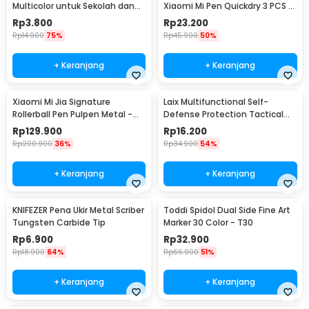
Multicolor untuk Sekolah dan
Xiaomi Mi Pen Quickdry 3 PCS -
Kantor
MJZXBX01XM
Rp
3.800
Rp
23.200
Rp
14.900
75%
Rp
45.900
50%
+ Keranjang
+ Keranjang
Xiaomi Mi Jia Signature
Laix Multifunctional Self-
Rollerball Pen Pulpen Metal -
Defense Protection Tactical
MJJSQZB02XM (Original)
Pen - B2
Rp
129.900
Rp
16.200
Rp
200.900
36%
Rp
34.900
54%
+ Keranjang
+ Keranjang
KNIFEZER Pena Ukir Metal Scriber
Toddi Spidol Dual Side Fine Art
Tungsten Carbide Tip
Marker 30 Color - T30
Rp
6.900
Rp
32.900
Rp
18.900
64%
Rp
66.900
51%
+ Keranjang
+ Keranjang