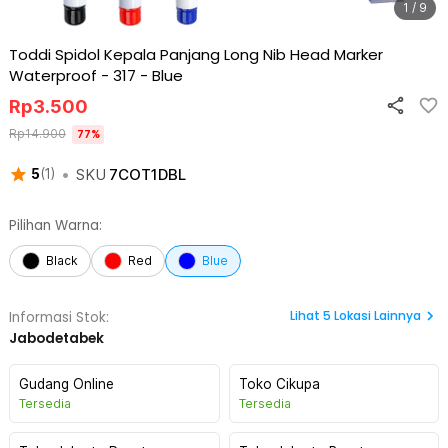
1 / 9
Toddi Spidol Kepala Panjang Long Nib Head Marker
Waterproof - 317
-
Blue
Rp
3.500
Rp
14.900
77
%
•
SKU
7COT1DBL
5
(
1
)
Pilihan Warna:
Black
Red
Blue
Lihat
5
Lokasi Lainnya
Informasi Stok:
Jabodetabek
Gudang Online
Toko Cikupa
Tersedia
Tersedia