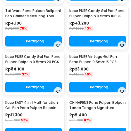
Taffware Pena Pulpen Ballpoint
Kaco PURE Candy Gel Pen Pena
Pen Caliber Measuring Tool
Pulpen Bolpoin 0.5mm 10PCS -
Scale Ruler - B100
K1015 (Colorful Ink)
Rp
4.100
Rp
43.200
Rp
15.900
75%
Rp
74.900
43%
+ Keranjang
+ Keranjang
Kaco PURE Candy Gel Pen Pena
Kaco PURE Vintage Gel Pen
Pulpen Bolpoin 0.5mm 20 PCS
Pena Pulpen 0.5mm 5 PCS -
- K1015 (Colorful Ink)
K1015 (Colorful Ink)
Rp
84.100
Rp
23.000
Rp
132.900
37%
Rp
44.900
49%
+ Keranjang
+ Keranjang
Kaco EASY 4 in 1 Multifunction
CHINAPENS Pena Pulpen Bolpoin
Gel Pen Pena Pulpen Bolpoin
Tanda Tangan Signature
0.5mm 1 PCS - K1041 (Black
Fountain Pen - Y666
Rp
11.300
Rp
5.400
Blue Red Green Ink)
Rp
25.900
57%
Rp
15.900
67%