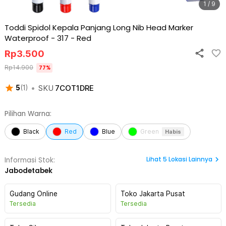
1 / 9
Toddi Spidol Kepala Panjang Long Nib Head Marker
Waterproof - 317
-
Red
Rp
3.500
Rp
14.900
77
%
•
SKU
7COT1DRE
5
(
1
)
Pilihan Warna:
Black
Red
Blue
Green
Habis
Lihat
5
Lokasi Lainnya
Informasi Stok:
Jabodetabek
Gudang Online
Toko Jakarta Pusat
Tersedia
Tersedia