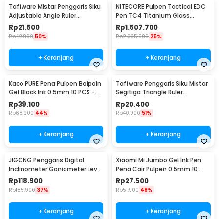
Taffware Mistar Penggaris Siku
NITECORE Pulpen Tactical EDC
Adjustable Angle Ruler
Pen TC4 Titanium Glass
Waterpass 305mm - ZEAST
Breaker 0.7mm - NTP30
Rp
21.500
Rp
1.507.700
Rp
42.900
50%
Rp
2.005.900
25%
+ Keranjang
+ Keranjang
Kaco PURE Pena Pulpen Bolpoin
Taffware Penggaris Siku Mistar
Gel Black Ink 0.5mm 10 PCS -
Segitiga Triangle Ruler
K1015
Aluminium Alloy - VK18
Rp
39.100
Rp
20.400
Rp
68.900
44%
Rp
40.900
51%
+ Keranjang
+ Keranjang
JIGONG Penggaris Digital
Xiaomi Mi Jumbo Gel Ink Pen
Inclinometer Goniometer Level
Pena Cair Pulpen 0.5mm 10
Angle 20cm - TL454
PCS - MJZXB02WC
Rp
118.900
Rp
27.500
Rp
185.900
37%
Rp
51.900
48%
+ Keranjang
+ Keranjang