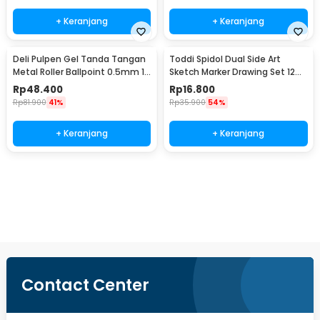
+ Keranjang
+ Keranjang
Deli Pulpen Gel Tanda Tangan
Toddi Spidol Dual Side Art
Metal Roller Ballpoint 0.5mm 1
Sketch Marker Drawing Set 12
PCS - S99
Color - T12
Rp
48.400
Rp
16.800
Rp
81.900
41%
Rp
35.900
54%
+ Keranjang
+ Keranjang
Beli Sekarang
Contact Center