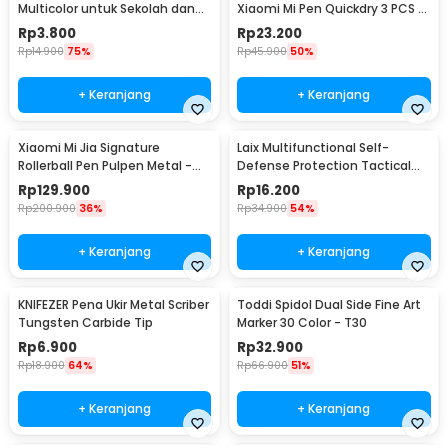
Multicolor untuk Sekolah dan
Xiaomi Mi Pen Quickdry 3 PCS -
Kantor
MJZXBX01XM
Rp
3.800
Rp
23.200
Rp
14.900
75%
Rp
45.900
50%
+ Keranjang
+ Keranjang
Xiaomi Mi Jia Signature
Laix Multifunctional Self-
Rollerball Pen Pulpen Metal -
Defense Protection Tactical
MJJSQZB02XM (Original)
Pen - B2
Rp
129.900
Rp
16.200
Rp
200.900
36%
Rp
34.900
54%
+ Keranjang
+ Keranjang
KNIFEZER Pena Ukir Metal Scriber
Toddi Spidol Dual Side Fine Art
Tungsten Carbide Tip
Marker 30 Color - T30
Rp
6.900
Rp
32.900
Rp
18.900
64%
Rp
66.900
51%
+ Keranjang
+ Keranjang