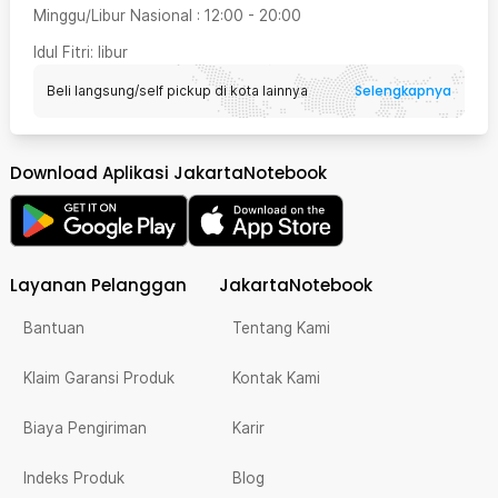
Minggu/Libur Nasional
:
12:00
-
20:00
Idul Fitri
: libur
Selengkapnya
Beli langsung/self pickup di kota lainnya
Download Aplikasi JakartaNotebook
Layanan Pelanggan
JakartaNotebook
Bantuan
Tentang Kami
Klaim Garansi Produk
Kontak Kami
Biaya Pengiriman
Karir
Indeks Produk
Blog