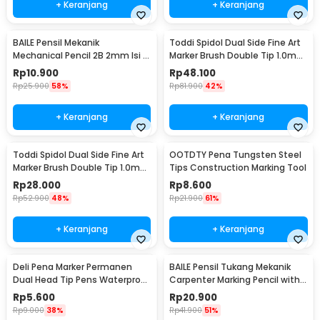
+ Keranjang
+ Keranjang
BAILE Pensil Mekanik
Toddi Spidol Dual Side Fine Art
Mechanical Pencil 2B 2mm Isi 12
Marker Brush Double Tip 1.0mm
- BL-621
6.0mm 48 Warna - CY-006
Rp
10.900
Rp
48.100
Rp
25.900
58%
Rp
81.900
42%
+ Keranjang
+ Keranjang
Toddi Spidol Dual Side Fine Art
OOTDTY Pena Tungsten Steel
Marker Brush Double Tip 1.0mm
Tips Construction Marking Tool
6.0mm 24 Warna - CY-006
Rp
28.000
Rp
8.600
Rp
52.900
48%
Rp
21.900
61%
+ Keranjang
+ Keranjang
Deli Pena Marker Permanen
BAILE Pensil Tukang Mekanik
Dual Head Tip Pens Waterproof
Carpenter Marking Pencil with
- 6824
Refill 6 PCS - B15322
Rp
5.600
Rp
20.900
Rp
9.000
38%
Rp
41.900
51%