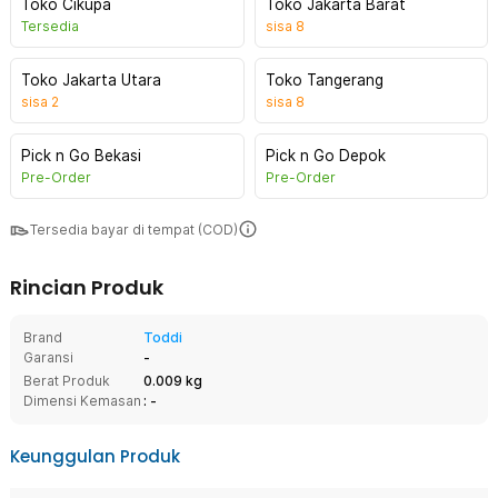
Toko Cikupa
Toko Jakarta Barat
Tersedia
sisa
8
Toko Jakarta Utara
Toko Tangerang
sisa
2
sisa
8
Pick n Go Bekasi
Pick n Go Depok
Pre-Order
Pre-Order
Tersedia bayar di tempat (COD)
Rincian Produk
Brand
Toddi
Garansi
-
Berat Produk
0.009 kg
Dimensi Kemasan
: -
Keunggulan Produk