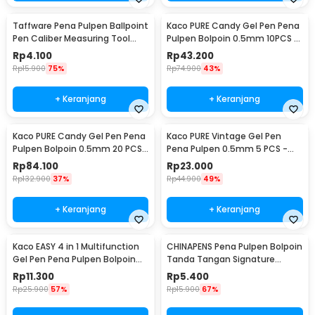
Taffware Pena Pulpen Ballpoint
Kaco PURE Candy Gel Pen Pena
Pen Caliber Measuring Tool
Pulpen Bolpoin 0.5mm 10PCS -
Scale Ruler - B100
K1015 (Colorful Ink)
Rp
4.100
Rp
43.200
Rp
15.900
75%
Rp
74.900
43%
+ Keranjang
+ Keranjang
Kaco PURE Candy Gel Pen Pena
Kaco PURE Vintage Gel Pen
Pulpen Bolpoin 0.5mm 20 PCS
Pena Pulpen 0.5mm 5 PCS -
- K1015 (Colorful Ink)
K1015 (Colorful Ink)
Rp
84.100
Rp
23.000
Rp
132.900
37%
Rp
44.900
49%
+ Keranjang
+ Keranjang
Kaco EASY 4 in 1 Multifunction
CHINAPENS Pena Pulpen Bolpoin
Gel Pen Pena Pulpen Bolpoin
Tanda Tangan Signature
0.5mm 1 PCS - K1041 (Black
Fountain Pen - Y666
Rp
11.300
Rp
5.400
Blue Red Green Ink)
Rp
25.900
57%
Rp
15.900
67%