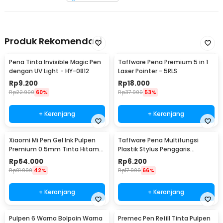
Produk Rekomendasi
Pena Tinta Invisible Magic Pen
Taffware Pena Premium 5 in 1
dengan UV Light - HY-0812
Laser Pointer - 5RLS
Rp
9.200
Rp
18.000
Rp
22.900
60%
Rp
37.900
53%
+ Keranjang
+ Keranjang
Xiaomi Mi Pen Gel Ink Pulpen
Taffware Pena Multifungsi
Premium 0.5mm Tinta Hitam
Plastik Stylus Penggaris
10 PCS - MJZXB01WC
Waterpass Obeng - 9625
Rp
54.000
Rp
6.200
Rp
91.900
42%
Rp
17.900
66%
+ Keranjang
+ Keranjang
Pulpen 6 Warna Bolpoin Warna
Premec Pen Refill Tinta Pulpen