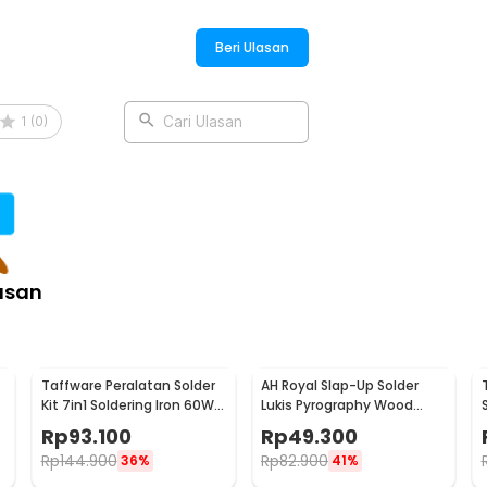
soldering Pump Tin 30W - CJ-019X
Beri Ulasan
1
(
0
)
Cari Ulasan
asan
Taffware Peralatan Solder
AH Royal Slap-Up Solder
Kit 7in1 Soldering Iron 60W
Lukis Pyrography Wood
220V - CS-31 E
Carving Soldering Iron -
Rp
93.100
Rp
49.300
PAC904
Rp
144.900
Rp
82.900
36%
41%