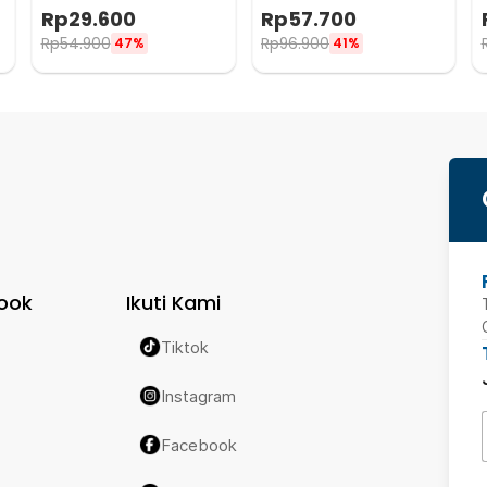
Derajat Celcius 220V 60W -
Sealing and Wire - CW01
Rp
29.600
Rp
57.700
CS-31 B
Rp
54.900
Rp
96.900
47%
41%
ook
Ikuti Kami
Tiktok
Instagram
Facebook