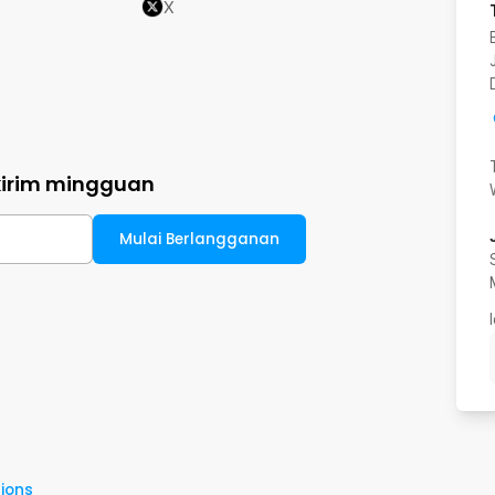
X
kirim mingguan
Mulai Berlangganan
ions