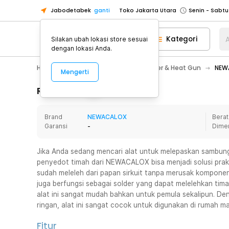
Jabodetabek
ganti
Toko Jakarta Utara
Toko Tangerang
Kategori
A
Silakan ubah lokasi store sesuai
Toko Cikupa
dengan lokasi Anda.
Pick n Go Jakarta Barat
Senin - J
Home Appliance
Perkakas
Solder & Heat Gun
NEWA
Mengerti
Pick n Go Bekasi
Senin - Jumat (08
Pick n Go Depok
Senin - Jumat (08
Rincian Produk
Toko Jakarta Pusat
Senin - Sabtu
Brand
NEWACALOX
Berat
Toko Jakarta Barat
Senin - Sabtu
Garansi
-
Dime
Toko Jakarta Utara
Toko Tangerang
Jika Anda sedang mencari alat untuk melepaskan sambun
penyedot timah dari NEWACALOX bisa menjadi solusi prak
Toko Cikupa
sudah meleleh dari papan sirkuit tanpa merusak komponen.
Pick n Go Jakarta Barat
Senin - J
juga berfungsi sebagai solder yang dapat melelehkan ti
alat ini sangat mudah bahkan untuk pemula sekalipun. D
Pick n Go Bekasi
Senin - Jumat (08
ringan, alat ini sangat cocok untuk digunakan di rumah m
Pick n Go Depok
Senin - Jumat (08
Fitur