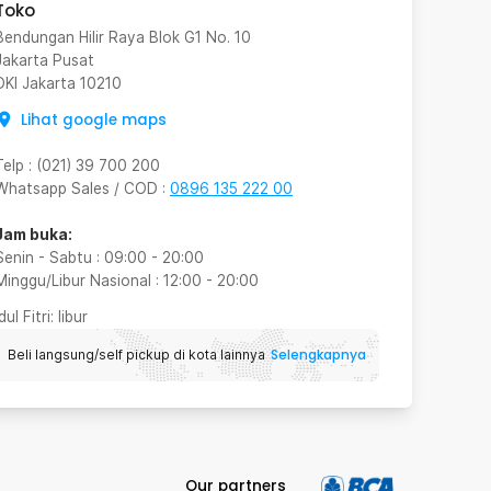
Toko
Bendungan Hilir Raya Blok G1 No. 10
Jakarta Pusat
DKI Jakarta
10210
Lihat google maps
Telp
:
(021) 39 700 200
Whatsapp Sales / COD
:
0896 135 222 00
Jam buka:
Senin - Sabtu
:
09:00
-
20:00
Minggu/Libur Nasional
:
12:00
-
20:00
Idul Fitri
: libur
Selengkapnya
Beli langsung/self pickup di kota lainnya
Our partners