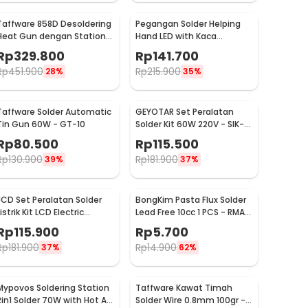
Taffware 858D Desoldering
Pegangan Solder Helping
Heat Gun dengan Station
Hand LED with Kaca
220V 750W
Pembesar Magnifier
Rp
329.800
Rp
141.700
3X/4.5X - TH-7023
Rp
451.900
Rp
215.900
28%
35%
Taffware Solder Automatic
GEYOTAR Set Peralatan
Tin Gun 60W - GT-10
Solder Kit 60W 220V - SIK-
003
Rp
80.500
Rp
115.500
Rp
130.900
Rp
181.900
39%
37%
JCD Set Peralatan Solder
BongKim Pasta Flux Solder
istrik Kit LCD Electric
Lead Free 10cc 1 PCS - RMA-
Soldering 80W 220V - CS-
223
Rp
115.900
Rp
5.700
908S A
Rp
181.900
Rp
14.900
37%
62%
Mypovos Soldering Station
Taffware Kawat Timah
2in1 Solder 70W with Hot Air
Solder Wire 0.8mm 100gr -