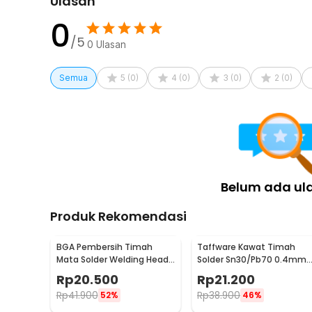
Ulasan
1 x NEWACALOX Alat Penyedot Timah Solder 2in1 De
0
/5
0
Ulasan
Semua
5
(
0
)
4
(
0
)
3
(
0
)
2
(
0
)
Belum ada ul
Produk Rekomendasi
BGA Pembersih Timah
Taffware Kawat Timah
Mata Solder Welding Head
Solder Sn30/Pb70 0.4mm
Tip Cleaning
50gr untuk PCB Elektronik
Rp
20.500
Rp
21.200
0.4mm
Rp
41.900
Rp
38.900
52%
46%