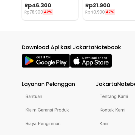
CS-908S
0.3mm 50g
Rp
46.300
Rp
21.900
Rp
78.900
Rp
40.900
42%
47%
Download Aplikasi JakartaNotebook
Layanan Pelanggan
JakartaNoteb
Bantuan
Tentang Kami
Klaim Garansi Produk
Kontak Kami
Biaya Pengiriman
Karir