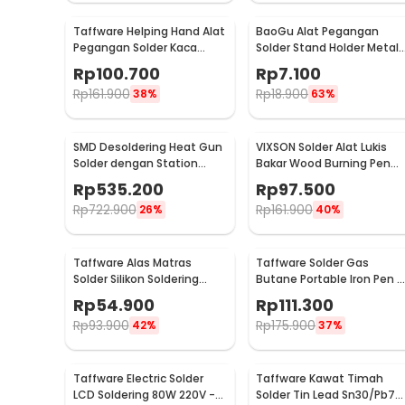
Taffware Helping Hand Alat
BaoGu Alat Pegangan
Pegangan Solder Kaca
Solder Stand Holder Metal
Pembesar LED - MG16129-C
Bracket - DBL-X10
Rp
100.700
Rp
7.100
Rp
161.900
Rp
18.900
38%
63%
SMD Desoldering Heat Gun
VIXSON Solder Alat Lukis
Solder dengan Station
Bakar Wood Burning Pen
220V/700W - KS8586
Pyrography 60W 36 Set -
Rp
535.200
Rp
97.500
CS-31 D
Rp
722.900
Rp
161.900
26%
40%
Taffware Alas Matras
Taffware Solder Gas
Solder Silikon Soldering
Butane Portable Iron Pen -
Heat Resistant
MT-100
Rp
54.900
Rp
111.300
450x300mm - S-160
Rp
93.900
Rp
175.900
42%
37%
Taffware Electric Solder
Taffware Kawat Timah
LCD Soldering 80W 220V -
Solder Tin Lead Sn30/Pb70