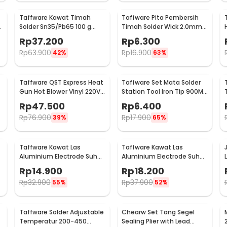
Taffware Kawat Timah
Taffware Pita Pembersih
Solder Sn35/Pb65 100 g
Timah Solder Wick 2.0mm
0.8mm - B-2
1.5M - CP-2015
Rp
37.200
Rp
6.300
Rp
63.900
Rp
16.900
42%
63%
Taffware QST Express Heat
Taffware Set Mata Solder
Gun Hot Blower Vinyl 220V
Station Tool Iron Tip 900M-
300W - QST-220
T 5 PCS - BI5044
Rp
47.500
Rp
6.400
Rp
76.900
Rp
17.900
39%
65%
Taffware Kawat Las
Taffware Kawat Las
Aluminium Electrode Suhu
Aluminium Electrode Suhu
L
Rendah 50cm 20 PCS
Rendah 50cm 20 PCS
Rp
14.900
Rp
18.200
1.6mm - M127271
2.0mm - M127271
Rp
32.900
Rp
37.900
55%
52%
Taffware Solder Adjustable
Chearw Set Tang Segel
Temperatur 200-450
Sealing Plier with Lead