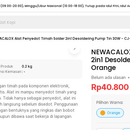
lat Kopi
umat (07:00 - 20:00), Sabtu - Minggu (08:00 - 20:00), Tutup pada Idul Fitri
Sele
CALOX Alat Penyedot Timah Solder 2in1 Desoldering Pump Tin 30W - CJ
:00 - 20:00), Sabtu - Minggu/ Libur Nasional (08:00 - 17:00)
Selengkapnya
:00 - 20:00), Sabtu - Minggu/ Libur Nasional (08:00 - 17:00)
NEWACALOX 
Selengkapnya
2in1 Desold
 (09:00-20:00), Minggu/Libur Nasional (12:00-20:00), Tutup pada Idul Fitri
Sele
Orange
 Produk
0.2 kg
 (09:00-20:00), Minggu/Libur Nasional (12:00-20:00), Tutup pada Idul Fitri
Sele
nsi Kemasan
: -
Belum ada ulasan
•
Rp
40.800
gan timah pada komponen elektronik,
tis. Alat ini mampu menyedot timah yang
 Tidak hanya sebagai penyedot, alat ini
umat (07:00 - 20:00), Sabtu - Minggu (08:00 - 20:00), Tutup pada Idul Fitri
Sele
Pilihan Warna:
mah langsung sebelum disedot. Penggunaan
engan bentuknya yang ringkas dan bobot
:00 - 20:00), Sabtu - Minggu/ Libur Nasional (08:00 - 17:00)
Selengkapnya
Orange
aupun dibawa saat bekerja di lapangan.
:00 - 20:00), Sabtu - Minggu/ Libur Nasional (08:00 - 17:00)
Selengkapnya