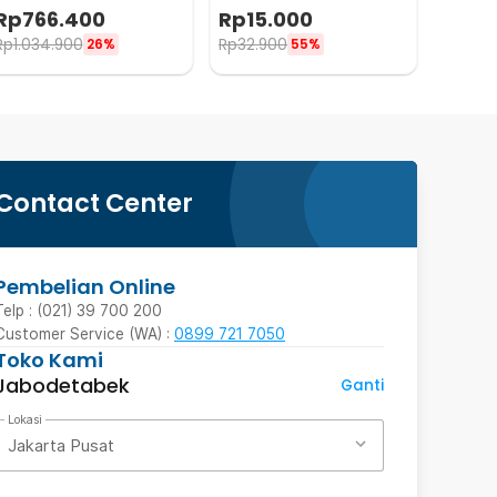
Heat Gun 750W - 8582D
SWH010
Rp
766.400
Rp
15.000
Rp
1.034.900
Rp
32.900
26%
55%
Contact Center
Pembelian Online
Telp : (021) 39 700 200
Customer Service (WA) :
0899 721 7050
Toko Kami
Jabodetabek
Ganti
Lokasi
Jakarta Pusat