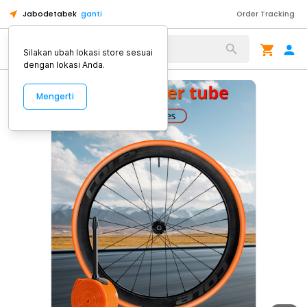
Jabodetabek
ganti
Order Tracking
Alat Kopi
Silakan ubah lokasi store sesuai
dengan lokasi Anda.
Mengerti