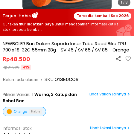
1 / 8
Terjual Habis
Tersedia kembali
Sep 2026
Gunakan fitur
Ingatkan Saya
untuk mendapatkan informasi ketika
stok tersedia kembali.
NEWBOLER Ban Dalam Sepeda Inner Tube Road Bike TPU
700 x 18-32C 55mm 28g - SV 45 / SV 65 / SV 85
-
Orange
Rp
48.500
Rp
81.900
41
%
Belum ada ulasan
•
SKU
O1SE0COR
Lihat Varian Lainnya
Pilihan Varian:
1
Warna,
3 Katup dan
Bobot Ban
Orange
Habis
Lihat
Lokasi Lainnya
Informasi Stok: