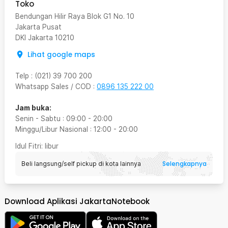
Toko
Bendungan Hilir Raya Blok G1 No. 10
Jakarta Pusat
DKI Jakarta
10210
Lihat google maps
Telp
:
(021) 39 700 200
Whatsapp Sales / COD
:
0896 135 222 00
Jam buka:
Senin - Sabtu
:
09:00
-
20:00
Minggu/Libur Nasional
:
12:00
-
20:00
Idul Fitri
: libur
Selengkapnya
Beli langsung/self pickup di kota lainnya
Download Aplikasi JakartaNotebook