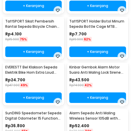
+ Keranjang
+ Keranjang
TaffSPORT Sikat Pembersih
TaffSPORT Holder Botol Minum
Rantai Sepeda Bicycle Chain
Sepeda Bottle Cage MTB
Cleaning Brush - YQ012
Adjustable - TMD05B
Rp
4.100
Rp
7.700
Rp
15.900
75%
Rp
19.900
62%
+ Keranjang
+ Keranjang
EVERESTT Bel Klakson Sepeda
Kinbar Gembok Alarm Motor
Elektrik Bike Horn Extra Loud
Suara Anti Maling Lock Sirene
95dB - SB-205
10mm - GA14
Rp
24.700
Rp
43.500
Rp
47.900
49%
Rp
74.900
42%
+ Keranjang
+ Keranjang
SunDING Speedometer Sepeda
Alarm Sepeda Anti Maling
Digital Odometer 15 Function
Wireless Sensor 105dB with
LCD Display - SD-548B
Remote Control - TE-168
Rp
36.800
Rp
52.400