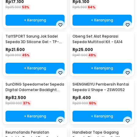
Rp
17.100
Rp
6.100
Rp
35.900
53%
Rp
16.900
64%
+ Keranjang
+ Keranjang
TaffSPORT Sarung Jok Sadel
Obeng Set Alat Reparasi
Sepeda 3D Silicone Gel - TP-
Sepeda Multitool Kit - EA14
ZT01
Rp
21.600
Rp
25.000
Rp
38.900
45%
Rp
47.900
48%
+ Keranjang
+ Keranjang
SunDING Speedometer Sepeda
SHENGMEIYU Pembersih Rantai
Digital Odometer Backlight
Sepeda U Shape - ZSW0052
LCD Waterproof - SD-563A
Rp
82.500
Rp
8.400
Rp
130.900
37%
Rp
20.900
60%
+ Keranjang
+ Keranjang
Reumofands Peralatan
Handlebar Tape Gagang