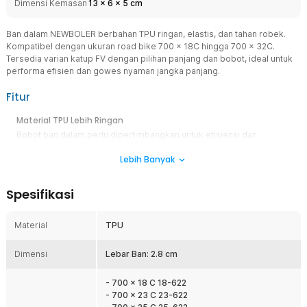
Dimensi Kemasan
13
x
6
x
5
cm
Ban dalam NEWBOLER berbahan TPU ringan, elastis, dan tahan robek.
Kompatibel dengan ukuran road bike 700 x 18C hingga 700 x 32C.
Tersedia varian katup FV dengan pilihan panjang dan bobot, ideal untuk
performa efisien dan gowes nyaman jangka panjang.
Fitur
Material TPU Lebih Ringan
Bobot ban dalam perlu dipertimbangkan untuk efisiensi dan
performa saat bersepeda. Itulah mengapa ban dalam merek
Lebih Banyak
NEWBOLER dibuat dari material TPU. Berbeda dengan ban dalam
pada umumnya, material TPU jauh lebih ringan sehingga lebih
efektif untuk mengurangi bobot sepeda.
Spesifikasi
Elastis Tak Mudah Robek
Soal keamanan dan daya tahan tak perlu diragukan. Material TPU
Material
TPU
yang digunakan memiliki elastisitas tinggi, tahan suhu, dan tidak
mudah robek. Anda bisa mengandalkannya untuk gowes dalam
Dimensi
jangka panjang.
Lebar Ban: 2.8 cm
Ukuran Ban yang Umum
- 700 x 18 C 18-622
Ban dalam sepeda ini hadir dengan ukuran standar yang umum
- 700 x 23 C 23-622
digunakan pada road bike, kompatibel dengan roda berukuran 700