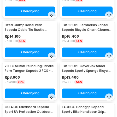
Rp
65.900
45%
Rp
79.000
34%
+ Keranjang
+ Keranjang
Fixed Clamp Kabel Rem
TaffSPORT Pembersih Rantai
Sepeda Cable Tie Buckle
Sepeda Bicycle Chain Cleaner
Organizer 5 PCS
Scrubber - YHW10-258
Rp
14.100
Rp
16.400
Rp
30.900
55%
Rp
34.900
54%
+ Keranjang
+ Keranjang
ZITTO Silikon Pelindung Handle
TaffSPORT Cover Jok Sadel
Rem Tangan Sepeda 2 PCS -
Sepeda Sporty Sponge Bicycle
M187
Seat Universal - HM847
Rp
3.800
Rp
13.400
Rp
14.900
75%
Rp
29.900
56%
+ Keranjang
+ Keranjang
OULAIOU Kacamata Sepeda
EACHGO Handgrip Sepeda
Sport UV Protection Outdoor
Sporty Bike Handlebar Grip
Cycling Sunglasses - AJ1
Silicone 1 Pair - STD