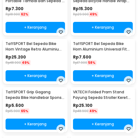
Portable Tambal Ban Sepeda -
Sepeda Bicycle Handle Wrap
RM21388
2M 30mm 2 PCS - GH-081H
Rp
7.300
Rp
15.300
Rp
18.900
62%
Rp
29.900
49%
+ Keranjang
+ Keranjang
TaffSPORT Bel Sepeda Bike
TaffSPORT Bel Sepeda Bike
Horn Vintage Retro Aluminium
Horn Aluminium Universal Fit
Alloy 85dB - CL-05
85dB - CL-6
Rp
25.200
Rp
7.600
Rp
48.900
49%
Rp
17.900
58%
+ Keranjang
+ Keranjang
TaffSPORT Grip Gagang
VKTECH Folded Pram Stand
Sepeda Bike Handlebar Spons
Payung Sepeda Stroller Kereta
Grip 1 Pair - GH-081H
Bayi - LS4G
Rp
5.600
Rp
25.100
Rp
15.900
65%
Rp
48.900
49%
+ Keranjang
+ Keranjang