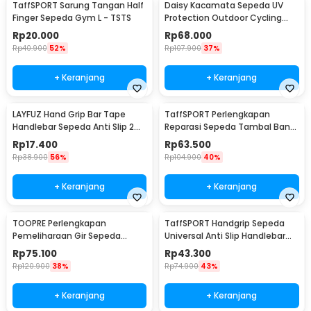
TaffSPORT Sarung Tangan Half
Daisy Kacamata Sepeda UV
Finger Sepeda Gym L - TSTS
Protection Outdoor Cycling
Sunglasses - X7
Rp
20.000
Rp
68.000
Rp
40.900
52%
Rp
107.900
37%
+ Keranjang
+ Keranjang
LAYFUZ Hand Grip Bar Tape
TaffSPORT Perlengkapan
Handlebar Sepeda Anti Slip 2
Reparasi Sepeda Tambal Ban
Roll - 70616
16 in 1 - PP06S
Rp
17.400
Rp
63.500
Rp
38.900
56%
Rp
104.900
40%
+ Keranjang
+ Keranjang
TOOPRE Perlengkapan
TaffSPORT Handgrip Sepeda
Pemeliharaan Gir Sepeda
Universal Anti Slip Handlebar
Hydraulic Brake Bleed Kit - 2021
Grip - BT1001
Rp
75.100
Rp
43.300
Rp
120.900
38%
Rp
74.900
43%
+ Keranjang
+ Keranjang