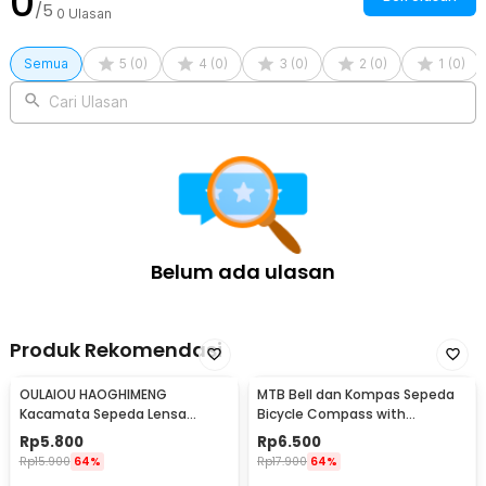
0
/5
0
Ulasan
Semua
5
(
0
)
4
(
0
)
3
(
0
)
2
(
0
)
1
(
0
)
Cari Ulasan
Belum ada ulasan
Produk Rekomendasi
OULAIOU HAOGHIMENG
MTB Bell dan Kompas Sepeda
Kacamata Sepeda Lensa
Bicycle Compass with
Mercury Cycling Outdoor Sport
Trumpet Bell Aluminium -
Rp
5.800
Rp
6.500
- 3015
R2194
Rp
15.900
64%
Rp
17.900
64%