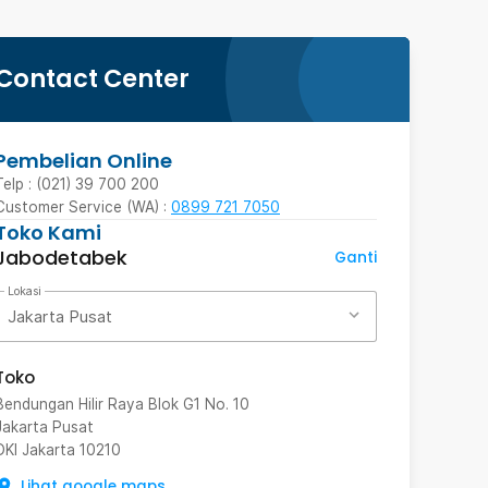
Contact Center
Pembelian Online
Telp : (021) 39 700 200
Customer Service (WA) :
0899 721 7050
Toko Kami
Jabodetabek
Ganti
Lokasi
Jakarta Pusat
Toko
Bendungan Hilir Raya Blok G1 No. 10
Jakarta Pusat
DKI Jakarta
10210
Lihat google maps