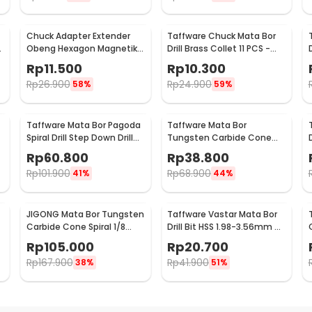
Chuck Adapter Extender
Taffware Chuck Mata Bor
Obeng Hexagon Magnetik
Drill Brass Collet 11 PCS -
Shank 1/4 Inch
DMPJ-31
Rp
11.500
Rp
10.300
Rp
26.900
Rp
24.900
58%
59%
Taffware Mata Bor Pagoda
Taffware Mata Bor
Spiral Drill Step Down Drill
Tungsten Carbide Cone
Bit Tipe 2 5 PCS - BIHH463A
Spiral Bits 10 PCS - GJ0106
Rp
60.800
Rp
38.800
Rp
101.900
Rp
68.900
41%
44%
JIGONG Mata Bor Tungsten
Taffware Vastar Mata Bor
S
Carbide Cone Spiral 1/8
Drill Bit HSS 1.98-3.56mm 5
Inch 10 PCS - JG8
PCS - SV-VDB26
Rp
105.000
Rp
20.700
Rp
167.900
Rp
41.900
38%
51%