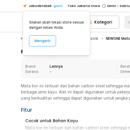
Jabodetabek
ganti
Toko Jakarta Utara
Toko Tangerang
Kategori
A
Silakan ubah lokasi store sesuai
Toko Cikupa
dengan lokasi Anda.
Pick n Go Jakarta Barat
Senin - J
Home Appliance
Perkakas
Bor Listrik
NEWONE Mata 
Mengerti
Pick n Go Bekasi
Senin - Jumat (08
Pick n Go Depok
Senin - Jumat (08
Rincian Produk
Toko Jakarta Pusat
Senin - Sabtu
Brand
Lainnya
Berat
Toko Jakarta Barat
Senin - Sabtu
Garansi
-
Dime
Toko Jakarta Utara
Toko Tangerang
Mata bor ini terbuat dari bahan carbon steel sehingga ma
berbagai jenis kayu. Alat ini dapat digunakan untuk peke
Toko Cikupa
yang berkualitas sehingga dapat digunakan untuk jangka 
Pick n Go Jakarta Barat
Senin - J
Fitur
Pick n Go Bekasi
Senin - Jumat (08
Pick n Go Depok
Senin - Jumat (08
Cocok untuk Bahan Kayu
Mata bor ini terbuat dari bahan carbon steel sehingga 