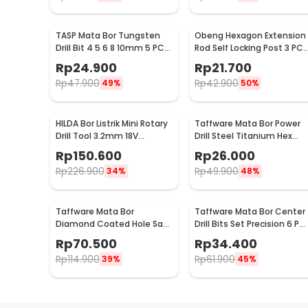
TASP Mata Bor Tungsten
Obeng Hexagon Extension
Drill Bit 4 5 6 8 10mm 5 PCS
Rod Self Locking Post 3 PCS
- MGDK002
- HT43401-3P
Rp
24.900
Rp
21.700
Rp
47.900
Rp
42.900
49%
50%
HILDA Bor Listrik Mini Rotary
Taffware Mata Bor Power
Drill Tool 3.2mm 18V
Drill Steel Titanium Hex
18000RPM - JD5202
Shank 13 PCS - SV-VDB13
Rp
150.600
Rp
26.000
Rp
226.900
Rp
49.900
34%
48%
Taffware Mata Bor
Taffware Mata Bor Center
Diamond Coated Hole Saw
Drill Bits Set Precision 6 PC
Drill Bit 6mm-50mm 15 PCS
- SV-VDB25
Rp
70.500
Rp
34.400
- GJ0105
Rp
114.900
Rp
61.900
39%
45%