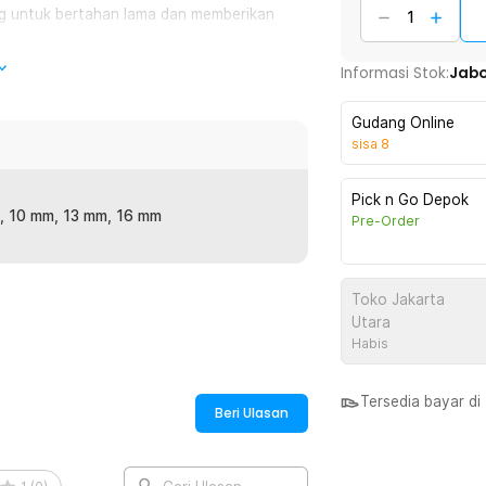
ng untuk bertahan lama dan memberikan
Informasi Stok:
Jab
gam ukuran mulai dari 6, 10, 13 dan 16
 Anda. Dari yang kecil hingga yang
Gudang Online
sisa
8
h sehingga tidak mudah rusak saat
Pick n Go Depok
, 10 mm, 13 mm, 16 mm
Pre-Order
hingga awet untuk penggunaan jangka
Toko Jakarta
Utara
:
Habis
- HL-120701
Tersedia bayar d
Beri Ulasan