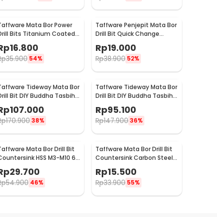
Taffware Mata Bor Power
Taffware Penjepit Mata Bor
Drill Bits Titanium Coated
Drill Bit Quick Change
50 PCS - DW1361
1/4Inch Hex Shank - 2054A
Rp
16.800
Rp
19.000
Rp
35.900
Rp
38.900
54%
52%
Taffware Tideway Mata Bor
Taffware Tideway Mata Bor
Drill Bit DIY Buddha Tasbih
Drill Bit DIY Buddha Tasbih
Beads 2mm 2 PCS 8mm
Beads 2mm 2 PCS 12mm
Rp
107.000
Rp
95.100
Rp
170.900
Rp
147.900
38%
36%
Taffware Mata Bor Drill Bit
Taffware Mata Bor Drill Bit
Countersink HSS M3-M10 6
Countersink Carbon Steel
PCS
12 16 19mm 3 PCS
Rp
29.700
Rp
15.500
Rp
54.900
Rp
33.900
46%
55%