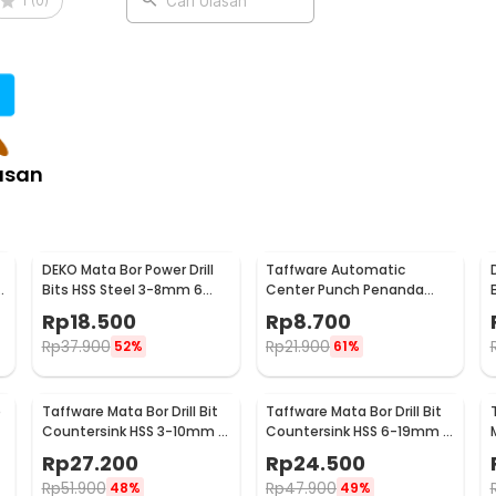
1
(
0
)
Cari Ulasan
asan
DEKO Mata Bor Power Drill
Taffware Automatic
3
Bits HSS Steel 3-8mm 6
Center Punch Penanda
PCS - DW1369
Titik Bor
Rp
18.500
Rp
8.700
Rp
37.900
Rp
21.900
52%
61%
e
Taffware Mata Bor Drill Bit
Taffware Mata Bor Drill Bit
Countersink HSS 3-10mm 7
Countersink HSS 6-19mm 6
PCS - QST-K13
PCS - BT3
Rp
27.200
Rp
24.500
Rp
51.900
Rp
47.900
48%
49%