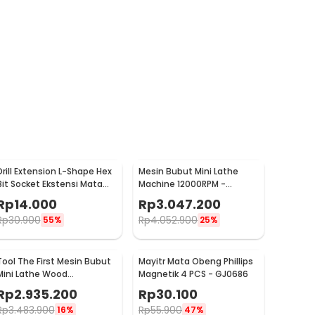
Drill Extension L-Shape Hex
Mesin Bubut Mini Lathe
Bit Socket Ekstensi Mata
Machine 12000RPM -
Bor 1/4 Inch - 105
TZ20002MR
Rp
14.000
Rp
3.047.200
Rp
30.900
Rp
4.052.900
55%
25%
Tool The First Mesin Bubut
Mayitr Mata Obeng Phillips
Mini Lathe Wood
Magnetik 4 PCS - GJ0686
Metalworking 60W -
Rp
2.935.200
Rp
30.100
TZ20002MG
Rp
3.483.900
Rp
55.900
16%
47%