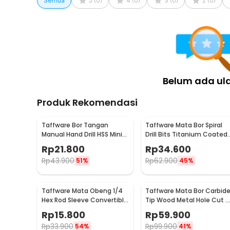
Semua
5
(
0
)
4
(
0
)
3
(
0
)
2
(
0
)
Belum ada ul
Produk Rekomendasi
Taffware Bor Tangan
Taffware Mata Bor Spiral
Manual Hand Drill HSS Mini
Drill Bits Titanium Coated 
dengan 10 Mata Bor - 3003
PCS
Rp
21.800
Rp
34.600
Rp
43.900
Rp
62.900
51%
45%
Taffware Mata Obeng 1/4
Taffware Mata Bor Carbid
Hex Rod Sleeve Convertible
Tip Wood Metal Hole Cut 5
Joints 8 PCS
PCS - EPC-PIT-20P
Rp
15.800
Rp
59.900
Rp
33.900
Rp
99.900
54%
41%