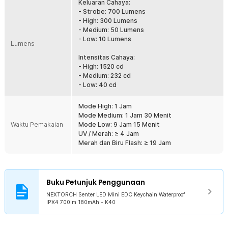
Keluaran Cahaya:
Kapasitas Baterai 180 mAh
- Strobe: 700 Lumens
Dilengkapi dengan baterai bawaan dengan kapasitas 180 mAh. Jika
- High: 300 Lumens
baterai sudah habis, tak perlu pusing untuk mengganti baterai
- Medium: 50 Lumens
karena Anda bisa mengisi ulang menggunakan kabel charger USB
- Low: 10 Lumens
Lumens
Type C yang tersedia.
Intensitas Cahaya:
Ketangguhan Luar Biasa
- High: 1520 cd
Meski memiliki bentuk yang mini, namun ketangguhannya tidak
- Medium: 232 cd
perlu diragukan lagi. Paparan air? Tidak perlu khawatir karena
- Low: 40 cd
senter LED dilengkapi dengan perlindungan waterproof IPX4. Jatuh
tak sengaja? Jangan risau karena senter didesain untuk tahan
banting jika jatuh dari ketinggian 1 M.
Mode High: 1 Jam
Mode Medium: 1 Jam 30 Menit
Ukuran Ringkas
Waktu Pemakaian
Mode Low: 9 Jam 15 Menit
Senter LED mini termasuk ke dalam EDC karena memiliki bentuk
UV / Merah: ≥ 4 Jam
yang sangat ringkas. Tersedia karabiner sehingga Anda bisa
Merah dan Biru Flash: ≥ 19 Jam
menyimpan dengan menggantungnya di celana, kunci, hingga tas.
Dengan keringkasannya ini, membuat senter LED cocok untuk
aktivitas luar rumah seperti camping, tracking, dan lainnya.
Buku Petunjuk Penggunaan
Kelengkapan Produk
NEXTORCH Senter LED Mini EDC Keychain Waterproof
IPX4 700lm 180mAh - K40
Rincian yang Anda dapatkan untuk pembelian produk ini:
1 x NEXTORCH Senter LED Mini EDC Keychain Waterproof IPX4
700lm 180mAh - K40