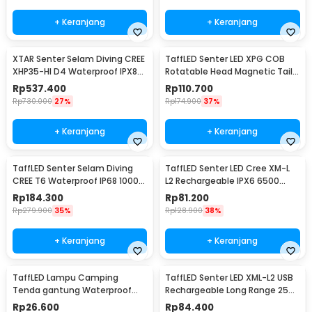
+ Keranjang
+ Keranjang
XTAR Senter Selam Diving CREE
TaffLED Senter LED XPG COB
XHP35-HI D4 Waterproof IPX8
Rotatable Head Magnetic Tail
1600 Lumens - D26 1600S
10000 Lumens - 3189A
Rp
537.400
Rp
110.700
Rp
730.000
27%
Rp
174.900
37%
+ Keranjang
+ Keranjang
TaffLED Senter Selam Diving
TaffLED Senter LED Cree XM-L
CREE T6 Waterproof IP68 10000
L2 Rechargeable IPX6 6500
Lumens - TG-S151
Lumens - 701
Rp
184.300
Rp
81.200
Rp
279.900
35%
Rp
128.900
38%
+ Keranjang
+ Keranjang
TaffLED Lampu Camping
TaffLED Senter LED XML-L2 USB
Tenda gantung Waterproof
Rechargeable Long Range 25W
Emergency 120 Lumens - G198
1000 Lumens Without Battery
Rp
26.600
Rp
84.400