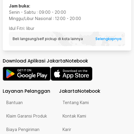
Jam buka:
Senin - Sabtu
:
09:00
-
20:00
Minggu/Libur Nasional
:
12:00
-
20:00
Idul Fitri
: libur
Selengkapnya
Beli langsung/self pickup di kota lainnya
Download Aplikasi JakartaNotebook
Layanan Pelanggan
JakartaNotebook
Bantuan
Tentang Kami
Klaim Garansi Produk
Kontak Kami
Biaya Pengiriman
Karir