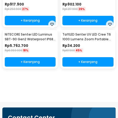
Lumens - MH12 V2
Lumens - E4K
Rp
917.900
Rp
902.100
Rp
1.250.900
27%
Rp
1.217.900
26%
+ Keranjang
+ Keranjang
NITECORE Senter LED Luminus
TaffLED Senter UV LED Cree T6
SBT-90 Gen2 Waterproof IP68
1000 Lumens Zoom Portable
5200 Lumens - TM39
395nm - T118
Rp
5.762.700
Rp
34.200
Rp
6.959.000
18%
Rp
61.900
45%
+ Keranjang
+ Keranjang
Beli Sekarang
Contact Center