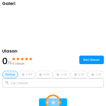
Galeri
1 x Kabel USB Type C
1 x Karabiner
1 x Panduan Penggunaan
Ulasan
0
Beri Ulasan
/5
0
Ulasan
Semua
5
(
0
)
4
(
0
)
3
(
0
)
2
(
0
)
1
(
0
)
Cari Ulasan