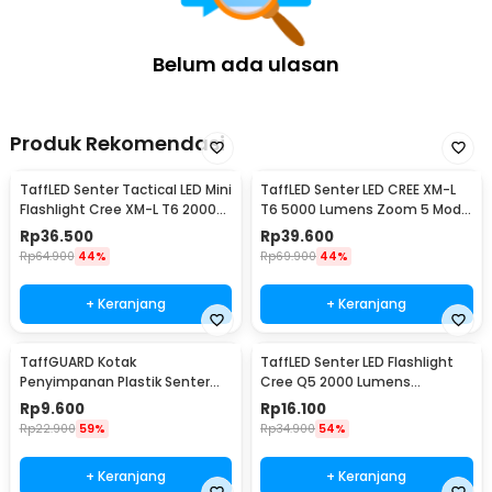
Belum ada ulasan
Produk Rekomendasi
TaffLED Senter Tactical LED Mini
TaffLED Senter LED CREE XM-L
Flashlight Cree XM-L T6 2000
T6 5000 Lumens Zoom 5 Mode
Lumens - E17
Baterai 26650 - E97
Rp
36.500
Rp
39.600
Rp
64.900
44%
Rp
69.900
44%
+ Keranjang
+ Keranjang
TaffGUARD Kotak
TaffLED Senter LED Flashlight
Penyimpanan Plastik Senter
Cree Q5 2000 Lumens
LED Box 18x11.5x4.7cm - FN10
Aluminium Steel - LFU01
Rp
9.600
Rp
16.100
Rp
22.900
59%
Rp
34.900
54%
+ Keranjang
+ Keranjang