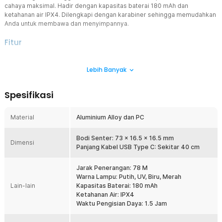
cahaya maksimal. Hadir dengan kapasitas baterai 180 mAh dan
ketahanan air IPX4. Dilengkapi dengan karabiner sehingga memudahkan
Anda untuk membawa dan menyimpannya.
Fitur
Kecerahan Maksimal
Lebih Banyak
Senter LED mini dari NEXTORCH mampu menghasilkan cahaya
sebesar 300 lumens dan 700 lumens untuk mode strobe
dengan jarak penerangan hingga 78 M. Dengan cahaya yang
Spesifikasi
maksimal, senter ini cocok dibawa untuk membantu menerangi
perjalanan Anda atau melihat objek-objek tertentu di tempat gelap
atau minim cahaya.
Material
Aluminium Alloy dan PC
Berbagai Mode Lampu
Untuk penerangan utama, senter menggunakan lampu LED dengan
Bodi Senter: 73 x 16.5 x 16.5 mm
Dimensi
cahaya putih. Selain itu, senter mini ini juga memiliki lampu UV,
Panjang Kabel USB Type C: Sekitar 40 cm
lampu dengan warna biru, dan lampu dengan warna merah. Dengan
berbagai mode lampu ini, Anda bisa menggunakannya sesuai
Jarak Penerangan: 78 M
dengan kebutuhan untuk penerangan, emergency, dan lainnya.
Warna Lampu: Putih, UV, Biru, Merah
Lain-lain
Kapasitas Baterai: 180 mAh
Atur Cahaya Lampu
Ketahanan Air: IPX4
Penerangan utamanya memiliki 3 tingkat kecerahan yang bisa Anda
Waktu Pengisian Daya: 1.5 Jam
atur dengan mudah. Anda hanya perlu menekan tombol yang
tersedia untuk mengganti atau menyesuaikan tingkat kecerahan.