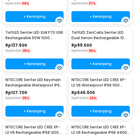
- XML-L2
Rp
50.900
48%
Rp
133.900
37%
+ Keranjang
+ Keranjang
TaffLED Senter LED XLM P70 USB
TaffLED ZanCaKa Senter LED
Rechargeable 50W 1000
Dual Xenon Rechargeable 10W
Lumens with 26650 Battery -
13500 Lumens - Q3
Rp
137.600
Rp
99.500
XLM-P70
Rp
210.900
35%
Rp
152.900
35%
+ Keranjang
+ Keranjang
NITECORE Senter LED Keychain
NITECORE Senter LED CREE XP-
Rechargeable Waterproof IP65
L2 V6 Waterproof IP68 1100
55 Lumens - Tube V2.0
Lumens - P10 V2
Rp
127.700
Rp
646.600
Rp
194.900
35%
Rp
872.900
26%
+ Keranjang
+ Keranjang
NITECORE Senter LED CREE XP-
NITECORE Senter LED CREE XP-
L2 V6 Rechargeable IP68 1200
L2 V6 Rechargeable IP68 4400