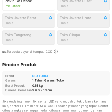
Pick n Go Depok
Toko Jakarta Pusat
Pre-Order
Habis
Toko Jakarta Barat
Toko Jakarta Utara
Habis
Habis
Toko Tangerang
Toko Cikupa
Habis
Habis
Tersedia bayar di tempat (COD)
Rincian Produk
Brand
NEXTORCH
Garansi
1 Tahun Garansi Toko
Berat Produk
0.15 kg
Dimensi Kemasan
9
x
6
x
13
cm
Jika Anda ingin memiliki senter LED yang mudah untuk dibawa ke mana
saja, senter LED mini dari NEXTORCH adalah jawaban yang tepat. Senter
dibuat ringkas sehingga mudah dibawa namun mampu memberikan