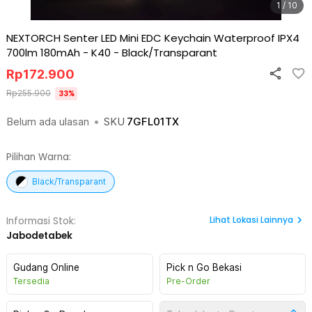
1 / 10
NEXTORCH Senter LED Mini EDC Keychain Waterproof IPX4
700lm 180mAh - K40
-
Black/Transparant
Rp
172.900
Rp
255.900
33
%
Belum ada ulasan
•
SKU
7GFL01TX
Pilihan Warna:
Black/Transparant
Lihat
Lokasi Lainnya
Informasi Stok:
Jabodetabek
Gudang Online
Pick n Go Bekasi
Tersedia
Pre-Order