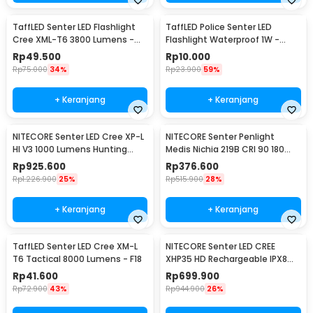
TaffLED Senter LED Flashlight
TaffLED Police Senter LED
Cree XML-T6 3800 Lumens -
Flashlight Waterproof 1W -
E27
TAC2L
Rp
49.500
Rp
10.000
Rp
75.000
34%
Rp
23.900
59%
+ Keranjang
+ Keranjang
NITECORE Senter LED Cree XP-L
NITECORE Senter Penlight
HI V3 1000 Lumens Hunting
Medis Nichia 219B CRI 90 180
Flashlight - New P30
Lumens IPX8 - MT06MD
Rp
925.600
Rp
376.600
Rp
1.226.900
25%
Rp
515.900
28%
+ Keranjang
+ Keranjang
TaffLED Senter LED Cree XM-L
NITECORE Senter LED CREE
T6 Tactical 8000 Lumens - F18
XHP35 HD Rechargeable IPX8
1800 Lumens - MH23
Rp
41.600
Rp
699.900
Rp
72.900
43%
Rp
944.900
26%