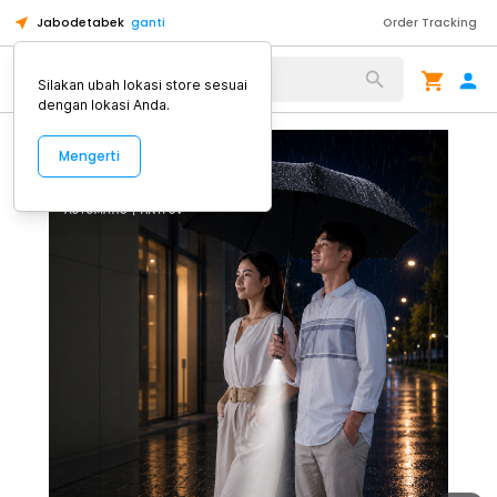
Jabodetabek
ganti
Order Tracking
Alat Kopi
Silakan ubah lokasi store sesuai
dengan lokasi Anda.
Mengerti