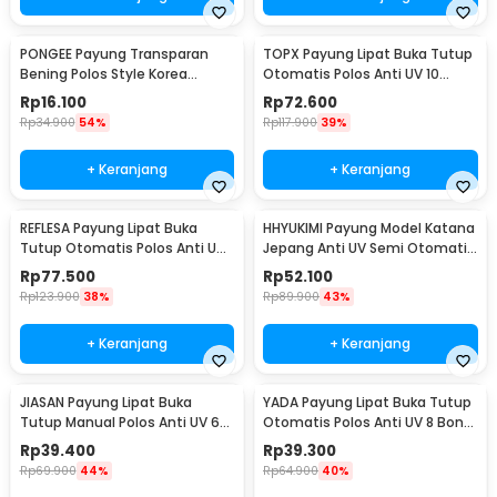
PONGEE Payung Transparan
TOPX Payung Lipat Buka Tutup
Bening Polos Style Korea
Otomatis Polos Anti UV 10
Jepang 8 Bone 90cm - P077
Bone 105cm - T1212
Rp
16.100
Rp
72.600
Rp
34.900
54%
Rp
117.900
39%
+ Keranjang
+ Keranjang
REFLESA Payung Lipat Buka
HHYUKIMI Payung Model Katana
Tutup Otomatis Polos Anti UV
Jepang Anti UV Semi Otomatis
10 Bone 105cm - MI7454
8 Bone 103cm - AA415
Rp
77.500
Rp
52.100
Rp
123.900
38%
Rp
89.900
43%
+ Keranjang
+ Keranjang
JIASAN Payung Lipat Buka
YADA Payung Lipat Buka Tutup
Tutup Manual Polos Anti UV 6
Otomatis Polos Anti UV 8 Bone
Bone 90cm - A50
96cm - YD98
Rp
39.400
Rp
39.300
Rp
69.900
44%
Rp
64.900
40%