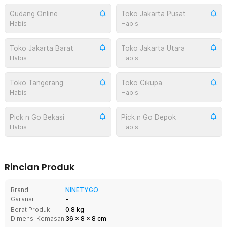
Gudang Online
Toko Jakarta Pusat
Habis
Habis
Toko Jakarta Barat
Toko Jakarta Utara
Habis
Habis
Toko Tangerang
Toko Cikupa
Habis
Habis
Pick n Go Bekasi
Pick n Go Depok
Habis
Habis
Rincian Produk
Brand
NINETYGO
Garansi
-
Berat Produk
0.8 kg
Dimensi Kemasan
36
x
8
x
8
cm