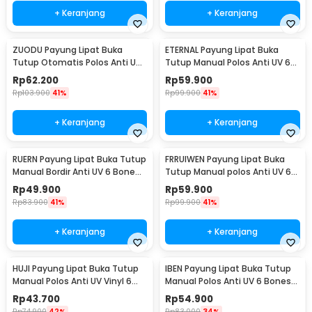
+ Keranjang
+ Keranjang
ZUODU Payung Lipat Buka
ETERNAL Payung Lipat Buka
Tutup Otomatis Polos Anti UV
Tutup Manual Polos Anti UV 6
10 Bone 105cm - ZPL2
Bone 50cm - E-50
Rp
62.200
Rp
59.900
Rp
103.900
41%
Rp
99.900
41%
+ Keranjang
+ Keranjang
RUERN Payung Lipat Buka Tutup
FRRUIWEN Payung Lipat Buka
Manual Bordir Anti UV 6 Bone
Tutup Manual polos Anti UV 6
92cm - R-3
Bone 90cm - F-6
Rp
49.900
Rp
59.900
Rp
83.900
41%
Rp
99.900
41%
+ Keranjang
+ Keranjang
HUJI Payung Lipat Buka Tutup
IBEN Payung Lipat Buka Tutup
Manual Polos Anti UV Vinyl 6
Manual Polos Anti UV 6 Bones
Bone 90cm - HJ190
90cm - HA003
Rp
43.700
Rp
54.900
Rp
74.900
42%
Rp
83.000
34%