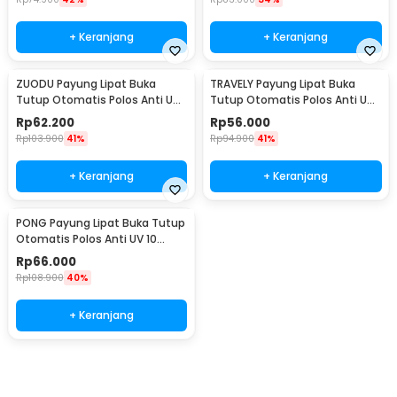
+ Keranjang
+ Keranjang
ZUODU Payung Lipat Buka
TRAVELY Payung Lipat Buka
Tutup Otomatis Polos Anti UV
Tutup Otomatis Polos Anti UV
10 Bone 103cm - YMD-10
12 Bone 105cm - TRA002
Rp
62.200
Rp
56.000
Rp
103.900
41%
Rp
94.900
41%
+ Keranjang
+ Keranjang
PONG Payung Lipat Buka Tutup
Otomatis Polos Anti UV 10
Bone 107cm - CJZ15
Rp
66.000
Rp
108.900
40%
+ Keranjang
Ingatkan Saya