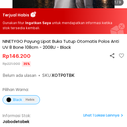
1 / 9
Terjual Habis
Gunakan fitur
Ingatkan Saya
untuk mendapatkan informasi ketika
stok tersedia kembali.
NINETYGO Payung Lipat Buka Tutup Otomatis Polos Anti
UV 8 Bone 108cm - 2008U
-
Black
Rp
146.200
Rp
221.900
35
%
Belum ada ulasan
•
SKU
XOTP0TBK
Pilihan Warna:
Black
Habis
Lihat
1
Lokasi Lainnya
Informasi Stok:
Jabodetabek