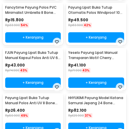
terhadap angin bahkan mencapai tingkat atau kelas 6. Andalkan
payung lipat yang satu ini di berbagai macam cuaca saat Anda
Fancytime Payung Polos PVC
Payung Lipat Buka Tutup
bepergian.
Minimalist Umbrella 8 Bone
Otomatis Polos Windproof 10
90cm - P075
Bone 105cm - CJZ13
Rp
15.800
Rp
49.500
Kelengkapan Produk
Rp
33.900
54%
Rp
83.900
42%
Rincian yang Anda dapatkan untuk pembelian produk ini:
+ Keranjang
+ Keranjang
1 x NINETYGO Payung Lipat Buka Tutup Otomatis Polos Anti UV 8
Bone 108cm - 2008U
FJUN Payung Lipat Buka Tutup
Yeselo Payung Lipat Manual
Manual Kapsul Polos Anti UV 6
Transparan Motif Cherry
Bone 87cm - PAS341
Blossom 8 Bone 95cm - E023
Rp
43.000
Rp
41.100
Rp
74.900
43%
Rp
71.900
43%
+ Keranjang
+ Keranjang
Payung Lipat Buka Tutup
HHYUKIMI Payung Model Katana
Manual Polos Anti UV 8 Bone
Samurai Jepang 24 Bone
95cm - UM162
105cm - B062
Rp
26.400
Rp
82.100
Rp
50.900
49%
Rp
129.900
37%
+ Keranjang
+ Keranjang