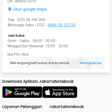
DKI Jakarta
10210
Lihat google maps
Telp
:
(021) 39 700 200
Whatsapp Sales / COD
:
0896 135 222 00
Jam buka:
Senin - Sabtu
:
09:00
-
20:00
Minggu/Libur Nasional
:
12:00
-
20:00
Idul Fitri
: libur
Selengkapnya
Beli langsung/self pickup di kota lainnya
Download Aplikasi JakartaNotebook
Layanan Pelanggan
JakartaNotebook