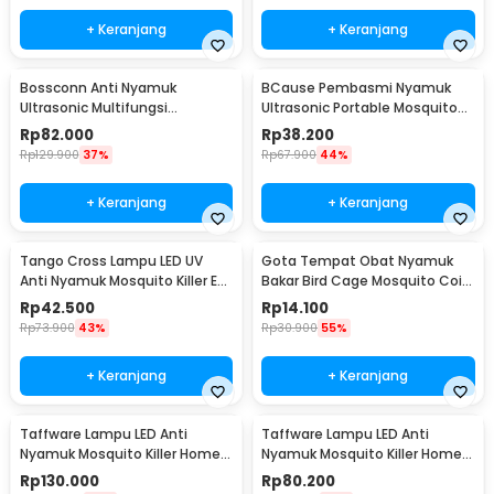
+ Keranjang
+ Keranjang
Bossconn Anti Nyamuk
BCause Pembasmi Nyamuk
Ultrasonic Multifungsi
Ultrasonic Portable Mosquito
Mosquito Repeller - HOE0067
Repeller - 777
Rp
82.000
Rp
38.200
Rp
129.900
37%
Rp
67.900
44%
+ Keranjang
+ Keranjang
Tango Cross Lampu LED UV
Gota Tempat Obat Nyamuk
Anti Nyamuk Mosquito Killer EU
Bakar Bird Cage Mosquito Coil
Plug 2W - A-88
Holder Fireproof - TK01
Rp
42.500
Rp
14.100
Rp
73.900
43%
Rp
30.900
55%
+ Keranjang
+ Keranjang
Taffware Lampu LED Anti
Taffware Lampu LED Anti
Nyamuk Mosquito Killer Home
Nyamuk Mosquito Killer Home
Usage 220V 6W - TF-550
Usage 220V 4W - TF-510
Rp
130.000
Rp
80.200