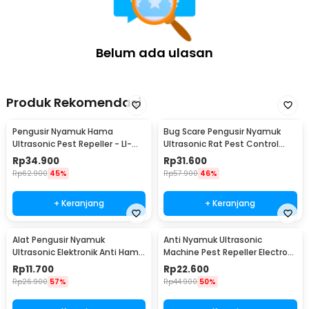
Belum ada ulasan
Produk Rekomendasi
Pengusir Nyamuk Hama
Bug Scare Pengusir Nyamuk
Ultrasonic Pest Repeller - LI-
Ultrasonic Rat Pest Control
3110
Repeller - LI-3110
Rp
34.900
Rp
31.600
Rp
62.900
45%
Rp
57.900
46%
+ Keranjang
+ Keranjang
Alat Pengusir Nyamuk
Anti Nyamuk Ultrasonic
Ultrasonic Elektronik Anti Hama
Machine Pest Repeller Electro
Tikus Non Racun - UL1559
EU Plug - HR-533
Rp
11.700
Rp
22.600
Rp
26.900
57%
Rp
44.900
50%