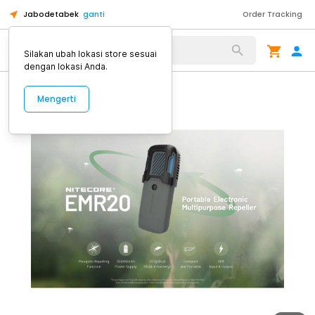
Jabodetabek
ganti
Order Tracking
Alat Kopi
Silakan ubah lokasi store sesuai
dengan lokasi Anda.
Mengerti