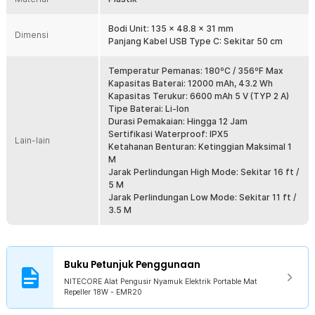
Selain bentuk alatnya, mat anti nyamuk dari NITECORE juga lebih
besar dibanding mat di pasaran. Hal ini membuatnya dapat
Bodi Unit: 135 x 48.8 x 31 mm
bertahan hingga 12 jam pemakaian. Hal ini juga didukung berkat
Dimensi
Panjang Kabel USB Type C: Sekitar 50 cm
penggunaan baterai berkapasitas besar yakni 12000 mAh.
Dibekali Port USB Type C
Temperatur Pemanas: 180ºC / 356ºF Max
Tak perlu repot mencari sumber daya listrik untuk menyalakan alat
Kapasitas Baterai: 12000 mAh, 43.2 Wh
pengusir nyamuk ini. Port USB Type C telah hadir sehingga alat ini
Kapasitas Terukur: 6600 mAh 5 V (TYP 2 A)
bisa dinyalakan menggunakan power bank yang Anda miliki.
Tipe Baterai: Li-Ion
Durasi Pemakaian: Hingga 12 Jam
Dirancang Ringkas dan Portabel
Sertifikasi Waterproof: IPX5
Dibekali bracket pelindung khusus sehingga bisa Anda pasang
Lain-lain
Ketahanan Benturan: Ketinggian Maksimal 1
pada tas atau saku celana. Daya tahannya juga tak perlu diragukan
M
karena alat pengusir nyamuk ini telah dirancang waterproof dan anti
Jarak Perlindungan High Mode: Sekitar 16 ft /
benturan sehingga cocok dibawa saat bepergian.
5 M
Jarak Perlindungan Low Mode: Sekitar 11 ft /
Sertifikat Dealer Resmi
3.5 M
Buku Petunjuk Penggunaan
NITECORE Alat Pengusir Nyamuk Elektrik Portable Mat
Repeller 18W - EMR20