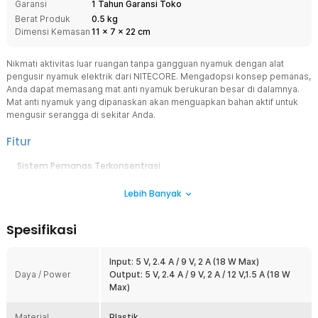
Garansi
1 Tahun Garansi Toko
Berat Produk
0.5 kg
Dimensi Kemasan
11
x
7
x
22
cm
Nikmati aktivitas luar ruangan tanpa gangguan nyamuk dengan alat
pengusir nyamuk elektrik dari NITECORE. Mengadopsi konsep pemanas,
Anda dapat memasang mat anti nyamuk berukuran besar di dalamnya.
Mat anti nyamuk yang dipanaskan akan menguapkan bahan aktif untuk
mengusir serangga di sekitar Anda.
Fitur
Sistem Pemanas Terkonsentrasi
Berkat sistem pemanas FCB yang diadopsi, alat pengusir nyamuk
Lebih Banyak
ini mampu menghasilkan panas yang terkonsentrasi di seluruh
platnya. Proses pemanasan mat anti nyamuk pun dapat di
maksimalkan di seluruh bagiannya.
Spesifikasi
Luasnya Area Perlindungan
Berkat sistem yang terintregrasi, alat pengusir nyamuk ini mampu
Input: 5 V, 2.4 A / 9 V, 2 A (18 W Max)
memberikan perlindungan dari serangga hingga 16 ft atau 5 M
Daya / Power
Output: 5 V, 2.4 A / 9 V, 2 A / 12 V,1.5 A (18 W
jauhnya. Jangkauan yang lebih luas dengan ukuran yang lebih
Max)
ringkas dibanding alat sejenis di pasaran.
Mat Anti Nyamuk Tahan Lama
Material
Plastik