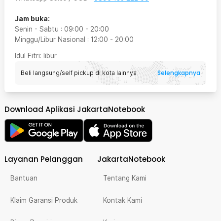
Jam buka:
Senin - Sabtu
:
09:00
-
20:00
Minggu/Libur Nasional
:
12:00
-
20:00
Idul Fitri
: libur
Selengkapnya
Beli langsung/self pickup di kota lainnya
Download Aplikasi JakartaNotebook
Layanan Pelanggan
JakartaNotebook
Bantuan
Tentang Kami
Klaim Garansi Produk
Kontak Kami