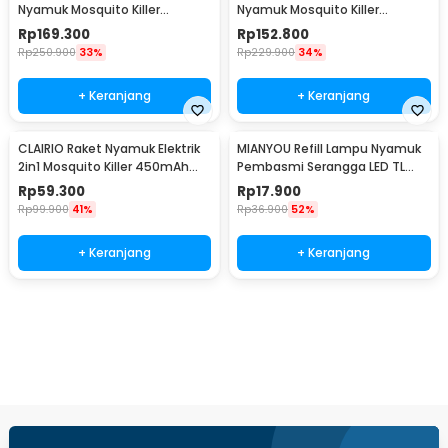
Nyamuk Mosquito Killer
Nyamuk Mosquito Killer
Industrial Usage 30W - AP-725
Industrial Usage 20W - AP-725
Rp
169.300
Rp
152.800
Rp
250.900
33%
Rp
229.900
34%
+ Keranjang
+ Keranjang
CLAIRIO Raket Nyamuk Elektrik
MIANYOU Refill Lampu Nyamuk
2in1 Mosquito Killer 450mAh
Pembasmi Serangga LED TL
2700V - CR-3
Neon 10W - MY410
Rp
59.300
Rp
17.900
Rp
99.900
41%
Rp
36.900
52%
+ Keranjang
+ Keranjang
Beli Sekarang