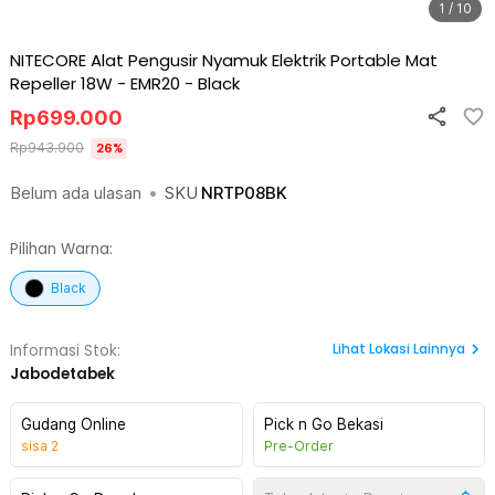
1 / 10
NITECORE Alat Pengusir Nyamuk Elektrik Portable Mat
Repeller 18W - EMR20
-
Black
Rp
699.000
Rp
943.900
26
%
Belum ada ulasan
•
SKU
NRTP08BK
Pilihan Warna:
Black
Lihat
Lokasi Lainnya
Informasi Stok:
Jabodetabek
Gudang Online
Pick n Go Bekasi
sisa
2
Pre-Order