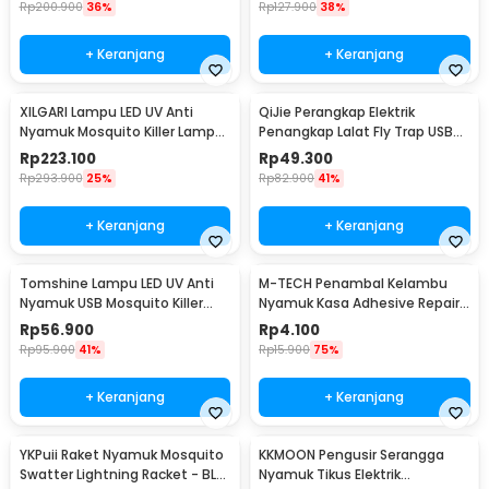
Rp
200.900
36%
Rp
127.900
38%
+ Keranjang
+ Keranjang
XILGARI Lampu LED UV Anti
QiJie Perangkap Elektrik
Nyamuk Mosquito Killer Lamp
Penangkap Lalat Fly Trap USB
USB 5V 1A - 375
DC5V - XFX026
Rp
223.100
Rp
49.300
Rp
293.900
25%
Rp
82.900
41%
+ Keranjang
+ Keranjang
Tomshine Lampu LED UV Anti
M-TECH Penambal Kelambu
Nyamuk USB Mosquito Killer
Nyamuk Kasa Adhesive Repair
Lamp 1200mAh - YG-003
Patch 6 PCS - TP10-P
Rp
56.900
Rp
4.100
Rp
95.900
41%
Rp
15.900
75%
+ Keranjang
+ Keranjang
YKPuii Raket Nyamuk Mosquito
KKMOON Pengusir Serangga
Swatter Lightning Racket - BL-
Nyamuk Tikus Elektrik