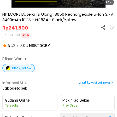
1 / 7
NITECORE Baterai Isi Ulang 18650 Rechargeable Li-Ion 3.7V
3400mAh 1PCS - NL1834
-
Black/Yellow
Rp
241.500
Rp
330.900
28
%
•
SKU
NRBT0CBY
5
(
2
)
Pilihan Warna:
Black/Yellow
Lihat
Lokasi Lainnya
Informasi Stok:
Jabodetabek
Gudang Online
Pick n Go Bekasi
Tersedia
Pre-Order