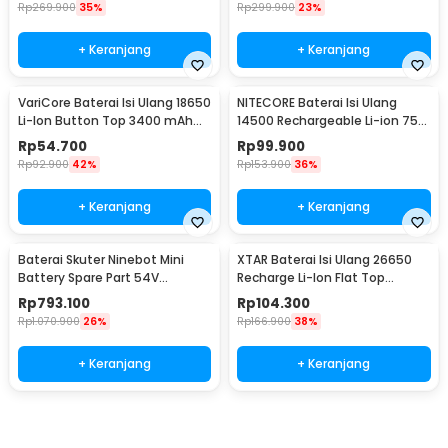
Rp
269.900
35%
Rp
299.900
23%
+ Keranjang
+ Keranjang
VariCore Baterai Isi Ulang 18650
NITECORE Baterai Isi Ulang
Li-Ion Button Top 3400 mAh
14500 Rechargeable Li-ion 750
3.7V 1 PCS 3400mAh
mAh 3.6 V 1PC - NL1475R
Rp
54.700
Rp
99.900
Rp
92.900
42%
Rp
153.900
36%
+ Keranjang
+ Keranjang
Baterai Skuter Ninebot Mini
XTAR Baterai Isi Ulang 26650
Battery Spare Part 54V
Recharge Li-Ion Flat Top
4900mAh
5200mAh 3.6V 1PC
Rp
793.100
Rp
104.300
Rp
1.070.900
26%
Rp
166.900
38%
+ Keranjang
+ Keranjang
Beli Sekarang