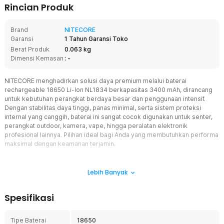
Rincian Produk
Brand
NITECORE
Garansi
1 Tahun Garansi Toko
Berat Produk
0.063 kg
Dimensi Kemasan
: -
NITECORE menghadirkan solusi daya premium melalui baterai
rechargeable 18650 Li-Ion NL1834 berkapasitas 3400 mAh, dirancang
untuk kebutuhan perangkat berdaya besar dan penggunaan intensif.
Dengan stabilitas daya tinggi, panas minimal, serta sistem proteksi
internal yang canggih, baterai ini sangat cocok digunakan untuk senter,
perangkat outdoor, kamera, vape, hingga peralatan elektronik
profesional lainnya. Pilihan ideal bagi Anda yang membutuhkan performa
maksimal dengan keamanan terjamin.
Fitur
Lebih Banyak
Kapasitas Tinggi 3400 mAh
Dibekali kapasitas besar 3400 mAh, baterai ini mampu memberikan
Spesifikasi
suplai daya yang tahan lama untuk perangkat elektronik Anda.
Sangat cocok untuk penggunaan jangka panjang, baik harian
maupun aktivitas outdoor yang membutuhkan keandalan daya
Tipe Baterai
18650