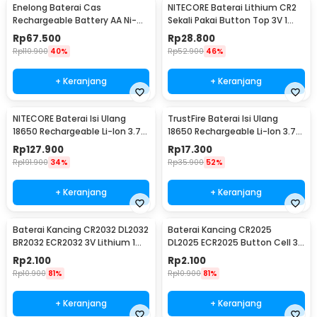
Enelong Baterai Cas
NITECORE Baterai Lithium CR2
Rechargeable Battery AA Ni-MH
Sekali Pakai Button Top 3V 1
1.2V 2100mAh 4 PCS - HR6
PCS - CR2
Rp
67.500
Rp
28.800
Rp
110.900
40%
Rp
52.900
46%
+ Keranjang
+ Keranjang
NITECORE Baterai Isi Ulang
TrustFire Baterai Isi Ulang
18650 Rechargeable Li-Ion 3.7V
18650 Rechargeable Li-Ion 3.7V
2300mAh 1PCS - NL1823
6000mAh 1PC - BRC18650
Rp
127.900
Rp
17.300
Rp
191.900
34%
Rp
35.900
52%
+ Keranjang
+ Keranjang
Baterai Kancing CR2032 DL2032
Baterai Kancing CR2025
BR2032 ECR2032 3V Lithium 1
DL2025 ECR2025 Button Cell 3V
PCS
Lithium 1 PCS
Rp
2.100
Rp
2.100
Rp
10.900
81%
Rp
10.900
81%
+ Keranjang
+ Keranjang