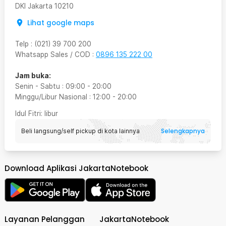
DKI Jakarta
10210
Lihat google maps
Telp
:
(021) 39 700 200
Whatsapp Sales / COD
:
0896 135 222 00
Jam buka:
Senin - Sabtu
:
09:00
-
20:00
Minggu/Libur Nasional
:
12:00
-
20:00
Idul Fitri
: libur
Selengkapnya
Beli langsung/self pickup di kota lainnya
Download Aplikasi JakartaNotebook
Layanan Pelanggan
JakartaNotebook