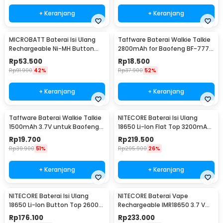
+ Keranjang
+ Keranjang
MICROBATT Baterai Isi Ulang
Taffware Baterai Walkie Talkie
Rechargeable Ni-MH Button
2800mAh for Baofeng BF-777S
Top 1.2V AA-1000mAh
666S 888S
Rp
53.500
Rp
18.500
Rp
91.900
42%
Rp
37.900
52%
+ Keranjang
+ Keranjang
Taffware Baterai Walkie Talkie
NITECORE Baterai Isi Ulang
1500mAh 3.7V untuk Baofeng
18650 Li-Ion Flat Top 3200mAh
BF-UV3R - BL-3
3.7V 1 PCS - NL1832
Rp
19.700
Rp
219.500
Rp
39.900
51%
Rp
295.900
26%
+ Keranjang
+ Keranjang
NITECORE Baterai Isi Ulang
NITECORE Baterai Vape
18650 Li-Ion Button Top 2600
Rechargeable IMR18650 3.7 V
mAh 3.7V 1 PCS - NL1826
3100mAh 1 PCS
Rp
176.100
Rp
233.000