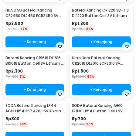
HUA DAO Baterai Kancing
Baterai Kancing CR1220 SB-T13
CR2450 DL2450 ECR2450 3V
DL1220 Button Cell 3V Lithium 1
Lithium 1 PCS
PCS
Rp
3.500
Rp
1.300
Rp
14.900
77%
Rp
8.900
86%
+ Keranjang
+ Keranjang
Baterai Kancing CR1616 DL1616
Ultra Hero Baterai Kancing
BR1616 Button Cell 3V Lithium 1
CR2016 DL2016 ECR2016 3V
PCS
Lithium 1 PCS
Rp
2.300
Rp
1.800
Rp
11.900
81%
Rp
10.900
84%
+ Keranjang
+ Keranjang
SODA Baterai Kancing LR44
SODA Baterai Kancing AG10
AG13 L1154 357 A76 1.5V Alkaline
LR1130 LR54 Button Cell 1.5V
1 PCS
Alkaline 1 PCS
Rp
800
Rp
700
Rp
7.900
90%
Rp
6.900
90%