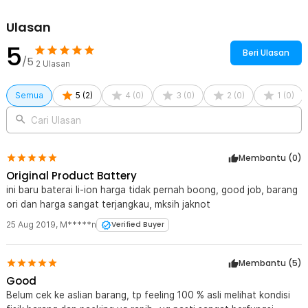
Ulasan
5
Beri Ulasan
/5
2
Ulasan
Semua
5
(
2
)
4
(
0
)
3
(
0
)
2
(
0
)
1
(
0
)
Cari Ulasan
Membantu (
0
)
Original Product Battery
ini baru baterai li-ion harga tidak pernah boong, good job, barang
ori dan harga sangat terjangkau, mksih jaknot
25 Aug 2019
,
M*****n
Verified Buyer
Kelengkapan Produk
Rincian yang Anda dapatkan untuk pembelian produk ini:
Membantu (
5
)
1 x NITECORE Baterai Isi Ulang 18650 Rechargeable Li-Ion 3.7V
Good
3400mAh - NL1834
Belum cek ke aslian barang, tp feeling 100 % asli melihat kondisi