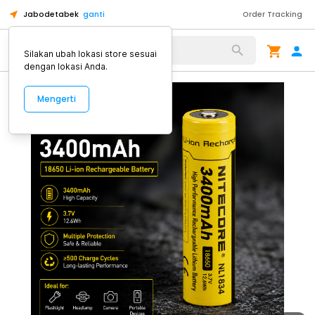
Jabodetabek
ganti
Order Tracking
Alat Kopi
Silakan ubah lokasi store sesuai
dengan lokasi Anda.
Mengerti