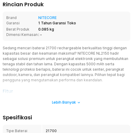
Rincian Produk
Brand
NITECORE
Garansi
1 Tahun Garansi Toko
Berat Produk
0.085 kg
Dimensi Kemasan
: -
Sedang mencari baterai 21700 rechargeable berkualitas tinggi dengan
kapasitas besar dan keamanan maksimal? NITECORE NL2150 hadir
sebagai solusi premium untuk perangkat elektronik yang membutuhkan
tenaga stabil dan tahan lama. Dengan kapasitas 5000 mAh serta
teknologi proteksi berlapis, baterai ini cocok untuk senter, perangkat
outdoor, kamera, dan perangkat kompatibel lainnya. Pilihan tepat bagi
pengguna yang mengutamakan performa dan keandalan.
Fitur
Kapasitas Jumbo 5000 mAh
Lebih Banyak
Dibekali kapasitas besar 5000 mAh untuk penggunaan lebih lama
dalam sekali pengisian daya. Cocok untuk perangkat dengan
Spesifikasi
konsumsi daya tinggi seperti flashlight dan perangkat portable.
Mengurangi frekuensi isi ulang saat pemakaian intensif.
Tipe Baterai
21700
Keamanan Internal Berlapis