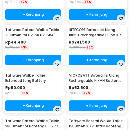
Rp
77.900
42%
Rp
75.900
43%
+ Keranjang
+ Keranjang
Taffware Baterai Walkie Talkie
NITECORE Baterai Isi Ulang
1800mAh for UV-5R UV-5RA -
18650 Rechargeable Li-Ion 3.7V
BL-5
3400mAh 1PCS - NL1834
Rp
44.400
Rp
241.500
Rp
76.900
43%
Rp
330.900
28%
+ Keranjang
+ Keranjang
Taffware Walkie Talkie
MICROBATT Baterai Isi Ulang
Extended Long Battery
Rechargeable Ni-MH Button
3800mAh - BL-5
Top 1.2V AA-1000mAh
Rp
80.000
Rp
53.500
Rp
127.900
38%
Rp
91.900
42%
+ Keranjang
+ Keranjang
Taffware Baterai Walkie Talkie
Taffware Baterai Walkie Talkie
2800mAh for Baofeng BF-777S
1500mAh 3.7V untuk Baofeng