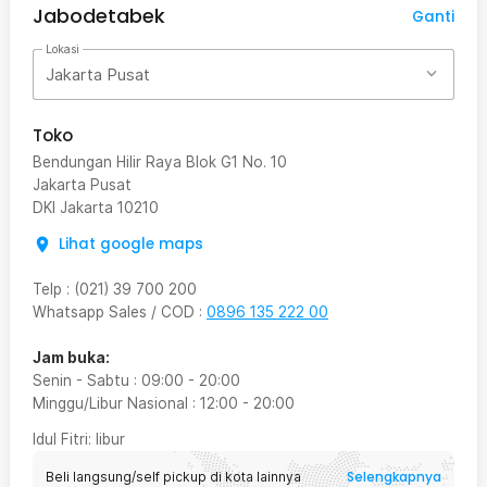
Jabodetabek
Ganti
Lokasi
Jakarta Pusat
Toko
Bendungan Hilir Raya Blok G1 No. 10
Jakarta Pusat
DKI Jakarta
10210
Lihat google maps
Telp
:
(021) 39 700 200
Whatsapp Sales / COD
:
0896 135 222 00
Jam buka:
Senin - Sabtu
:
09:00
-
20:00
Minggu/Libur Nasional
:
12:00
-
20:00
Idul Fitri
: libur
Selengkapnya
Beli langsung/self pickup di kota lainnya