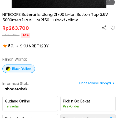
1 / 9
NITECORE Baterai Isi Ulang 21700 Li-Ion Button Top 3.6V
5000mAh 1 PCS - NL2150
-
Black/Yellow
Rp
263.700
Rp
355.900
26
%
•
SKU
NRBT12BY
5
(
1
)
Pilihan Warna:
Black/Yellow
Lihat
Lokasi Lainnya
Informasi Stok:
Jabodetabek
Gudang Online
Pick n Go Bekasi
Tersedia
Pre-Order