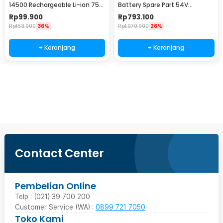
14500 Rechargeable Li-ion 750
Battery Spare Part 54V
mAh 3.6 V 1PC - NL1475R
4900mAh
Rp
99.900
Rp
793.100
Rp
153.900
36%
Rp
1.070.900
26%
+ Keranjang
+ Keranjang
Beli Sekarang
Contact Center
Pembelian Online
Telp : (021) 39 700 200
Customer Service (WA) :
0899 721 7050
Toko Kami