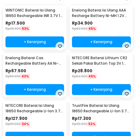
Kelengkapan Produk
WINTONIC Baterai Isi Ulang
Enelong Baterai Isi Ulang AAA
Rincian yang Anda dapatkan untuk pembelian produk ini:
18650 Rechargeable INR 3.7V 1
Recharge Battery Ni-MH 1.2V
1 xNITECORE Baterai Isi Ulang 21700 Li-Ion Button Top 3.6V
PCS 2200mAh
900mAh 4 PCS - HR4
Rp
17.500
Rp
34.900
5000mAh - NL2150
Rp
36.900
53%
Rp
62.900
45%
+ Keranjang
+ Keranjang
Enelong Baterai Cas
NITECORE Baterai Lithium CR2
Rechargeable Battery AA Ni-MH
Sekali Pakai Button Top 3V 1
1.2V 2100mAh 4 PCS - HR6
PCS - CR2
Rp
67.500
Rp
28.800
Rp
110.900
40%
Rp
52.900
46%
+ Keranjang
+ Keranjang
NITECORE Baterai Isi Ulang
TrustFire Baterai Isi Ulang
18650 Rechargeable Li-Ion 3.7V
18650 Rechargeable Li-Ion 3.7V
2300mAh 1PCS - NL1823
6000mAh 1PC - BRC18650
Rp
127.900
Rp
17.300
Rp
191.900
34%
Rp
35.900
52%