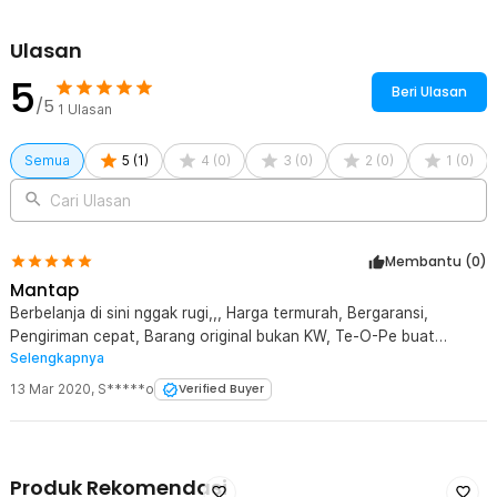
Kedua ujung baterai menggunakan bahan nikel untuk konduktivitas
lebih baik dan ketahanan terhadap oksidasi. Membantu aliran listrik
Ulasan
tetap stabil. Memberikan performa optimal dalam jangka panjang.
5
Beri Ulasan
Sertifikat Dealer Resmi
/5
1
Ulasan
Semua
5
(
1
)
4
(
0
)
3
(
0
)
2
(
0
)
1
(
0
)
Cari Ulasan
Membantu (
0
)
Mantap
Berbelanja di sini nggak rugi,,, Harga termurah, Bergaransi,
Pengiriman cepat, Barang original bukan KW, Te-O-Pe buat
Selengkapnya
jakarta notebook...!!! selanjutnya biar bintang yang menilai
13 Mar 2020
,
S*****o
Verified Buyer
Produk Rekomendasi