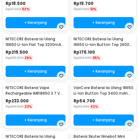
666S 888S
BF-UV3R - BL-3
Rp
18.500
Rp
19.700
Rp
37.900
52%
Rp
39.900
51%
+ Keranjang
+ Keranjang
NITECORE Baterai Isi Ulang
NITECORE Baterai Isi Ulang
18650 Li-Ion Flat Top 3200mAh
18650 Li-Ion Button Top 2600
3.7V 1 PCS - NL1832
mAh 3.7V 1 PCS - NL1826
Rp
219.500
Rp
176.100
Rp
295.900
26%
Rp
269.900
35%
+ Keranjang
+ Keranjang
NITECORE Baterai Vape
VariCore Baterai Isi Ulang 18650
Rechargeable IMR18650 3.7 V
Li-Ion Button Top 3400 mAh
3100mAh 1 PCS
3.7V 1 PCS 3400mAh
Rp
233.000
Rp
54.700
Rp
299.900
23%
Rp
92.900
42%
+ Keranjang
+ Keranjang
NITECORE Baterai Isi Ulang
Baterai Skuter Ninebot Mini