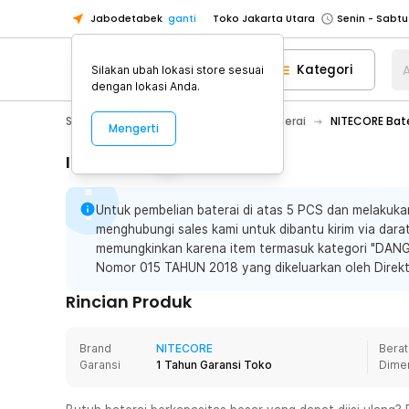
Jabodetabek
ganti
Toko Jakarta Utara
Toko Tangerang
Kategori
A
Silakan ubah lokasi store sesuai
Toko Cikupa
dengan lokasi Anda.
Pick n Go Jakarta Barat
Senin - J
Sport & Outdoor
Senter LED
Baterai
NITECORE Bate
Mengerti
Pick n Go Bekasi
Senin - Jumat (08
Pick n Go Depok
Senin - Jumat (08
Informasi Penting
Toko Jakarta Pusat
Senin - Sabtu
Untuk pembelian baterai di atas 5 PCS dan melakuka
Toko Jakarta Barat
Senin - Sabtu
menghubungi sales kami untuk dibantu kirim via darat
Toko Jakarta Utara
memungkinkan karena item termasuk kategori "DA
Toko Tangerang
Nomor 015 TAHUN 2018 yang dikeluarkan oleh Direkt
Toko Cikupa
Rincian Produk
Pick n Go Jakarta Barat
Senin - J
Pick n Go Bekasi
Senin - Jumat (08
Brand
NITECORE
Berat
Garansi
1 Tahun Garansi Toko
Dime
Pick n Go Depok
Senin - Jumat (08