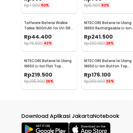
Rp
7.900
Rp
6.900
90%
90%
Kelengkapan Produk
Taffware Baterai Walkie
NITECORE Baterai Isi Ulang
Rincian yang Anda dapatkan untuk pembelian produk ini
Talkie 1800mAh for UV-5R
18650 Rechargeable Li-Ion
1 x NITECORE Baterai Isi Ulang 21700 Recharge Li-
UV-5RA - BL-5
3.7V 3400mAh 1PCS -
Rp
44.400
Rp
241.500
NL1834
Rp
76.900
Rp
330.900
43%
28%
NITECORE Baterai Isi Ulang
NITECORE Baterai Isi Ulang
18650 Li-Ion Flat Top
18650 Li-Ion Button Top
3200mAh 3.7V 1 PCS -
2600 mAh 3.7V 1 PCS -
Rp
219.500
Rp
176.100
NL1832
NL1826
Rp
295.900
Rp
269.900
26%
35%
Download Aplikasi JakartaNotebook