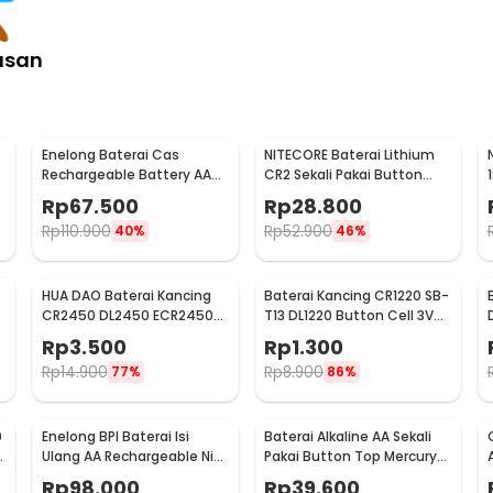
asan
Enelong Baterai Cas
NITECORE Baterai Lithium
Rechargeable Battery AA
CR2 Sekali Pakai Button
Ni-MH 1.2V 2100mAh 4 PCS -
Top 3V 1 PCS - CR2
Rp
67.500
Rp
28.800
HR6
Rp
110.900
Rp
52.900
40%
46%
HUA DAO Baterai Kancing
Baterai Kancing CR1220 SB-
CR2450 DL2450 ECR2450
T13 DL1220 Button Cell 3V
3V Lithium 1 PCS
Lithium 1 PCS
Rp
3.500
Rp
1.300
Rp
14.900
Rp
8.900
77%
86%
0
Enelong BPI Baterai Isi
Baterai Alkaline AA Sekali
V
Ulang AA Rechargeable Ni-
Pakai Button Top Mercury-
MH 1.2V 2700mAh 4 PCS
Free 1.5V 10 PCS - Zi5
Rp
98.000
Rp
39.600