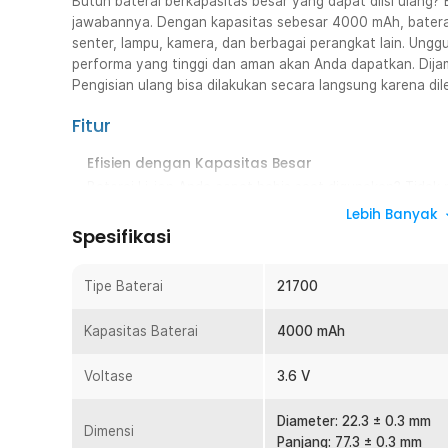
Butuh baterai berkapasitas besar yang dapat diisi ulang?
jawabannya. Dengan kapasitas sebesar 4000 mAh, bater
senter, lampu, kamera, dan berbagai perangkat lain. Unggu
performa yang tinggi dan aman akan Anda dapatkan. Dija
Pengisian ulang bisa dilakukan secara langsung karena di
Fitur
Efisien dengan Kapasitas Besar
Baterai Li-ion Anda cepat habis saat digunakan? Tidak pe
21700 berkapasitas 4000 mAh. Kapasitas yang cukup 
Lebih Banyak
berbagai perangkat elektronik dengan daya besar.
Spesifikasi
Sistem Isi Ulang Hemat Biaya
Baterai yang dapat diisi ulang adalah pilihan tepat u
Tipe Baterai
21700
perangkat dengan baterai. Baterai ini dirancang agar dap
daya bisa dilakukan secara langsung menggunakan kab
Kapasitas Baterai
4000 mAh
baterai NITECORE UMS4, UMS2, UI1, dan UI2.
Berikan Arus Kontinu 5 A
Voltase
3.6 V
Pemberian arus sebesar 5 A secara terus-menerus bukan
Meski memberikan aliran daya tinggi, baterai tidak ak
Diameter: 22.3 ± 0.3 mm
Dimensi
mendukung perangkat yang membutuhkan arus listrik tin
Panjang: 77.3 ± 0.3 mm