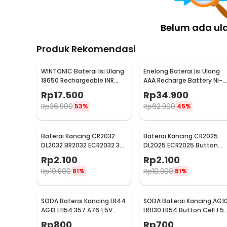
Belum ada ul
Produk Rekomendasi
WINTONIC Baterai Isi Ulang
Enelong Baterai Isi Ulang
18650 Rechargeable INR
AAA Recharge Battery Ni-
3.7V 1 PCS 2200mAh
MH 1.2V 900mAh 4 PCS -
Rp
17.500
Rp
34.900
HR4
Rp
36.900
Rp
62.900
53%
45%
Baterai Kancing CR2032
Baterai Kancing CR2025
DL2032 BR2032 ECR2032 3V
DL2025 ECR2025 Button
Lithium 1 PCS
Cell 3V Lithium 1 PCS
Rp
2.100
Rp
2.100
Rp
10.900
Rp
10.900
81%
81%
SODA Baterai Kancing LR44
SODA Baterai Kancing AG1
AG13 L1154 357 A76 1.5V
LR1130 LR54 Button Cell 1.5
Alkaline 1 PCS
Alkaline 1 PCS
Rp
800
Rp
700