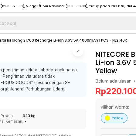
lat Kopi
umat (07:00 - 20:00), Sabtu - Minggu (08:00 - 20:00), Tutup pada Idul Fitri
Sele
rai Isi Ulang 21700 Recharge Li-ion 3.6V 5A 4000mAh 1 PCS - NL2140R
:00 - 20:00), Sabtu - Minggu/ Libur Nasional (08:00 - 17:00)
Selengkapnya
:00 - 20:00), Sabtu - Minggu/ Libur Nasional (08:00 - 17:00)
NITECORE Ba
Selengkapnya
Li-ion 3.6V
 (09:00-20:00), Minggu/Libur Nasional (12:00-20:00), Tutup pada Idul Fitri
Sele
Yellow
n pengiriman keluar Jabodetabek harap
 (09:00-20:00), Minggu/Libur Nasional (12:00-20:00), Tutup pada Idul Fitri
Sele
. Pengiriman via udara tidak
Belum ada ulasan
•
NGEROUS GOODS" (sesuai dengan SE
Rp
220.10
orat Jendral Perhubungan Udara).
umat (07:00 - 20:00), Sabtu - Minggu (08:00 - 20:00), Tutup pada Idul Fitri
Sele
Pilihan Warna:
:00 - 20:00), Sabtu - Minggu/ Libur Nasional (08:00 - 17:00)
Selengkapnya
 Produk
0.13 kg
Yellow
nsi Kemasan
: -
:00 - 20:00), Sabtu - Minggu/ Libur Nasional (08:00 - 17:00)
Selengkapnya