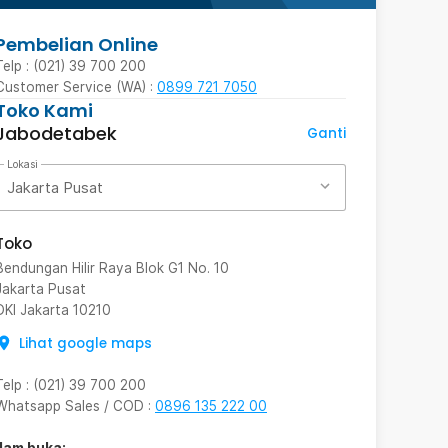
Pembelian Online
Telp : (021) 39 700 200
Customer Service (WA) :
0899 721 7050
Toko Kami
Jabodetabek
Ganti
Lokasi
Jakarta Pusat
Toko
Bendungan Hilir Raya Blok G1 No. 10
Jakarta Pusat
DKI Jakarta
10210
Lihat google maps
Telp
:
(021) 39 700 200
Whatsapp Sales / COD
:
0896 135 222 00
Jam buka: