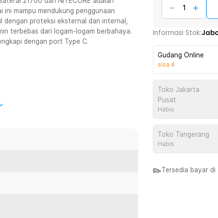
 Baterai 21700 dari NITECORE adalah
ai ini mampu mendukung penggunaan
l dengan proteksi eksternal dan internal,
min terbebas dari logam-logam berbahaya.
Informasi Stok:
Jab
lengkapi dengan port Type C.
Gudang Online
sisa
4
Toko Jakarta
rlu resah, karena kini hadir baterai
Pusat
besar untuk mendukung penggunaan
Habis
Toko Tangerang
ntuk Anda yang sering menggunakan
Habis
at diisi ulang hingga 500 kali. Pengisian
el Type C atau menggunakan charger
Tersedia bayar d
lah masalah bagi baterai 21700 ini.
an mudah panas. Cocok digunakan untuk
ggi.