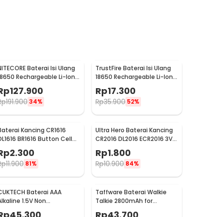
NITECORE Baterai Isi Ulang
TrustFire Baterai Isi Ulang
18650 Rechargeable Li-Ion
18650 Rechargeable Li-Ion
3.7V 2300mAh 1PCS - NL1823
3.7V 6000mAh 1PC -
Rp
127.900
Rp
17.300
BRC18650
Rp
191.900
Rp
35.900
34%
52%
Baterai Kancing CR1616
Ultra Hero Baterai Kancing
DL1616 BR1616 Button Cell
CR2016 DL2016 ECR2016 3V
3V Lithium 1 PCS
Lithium 1 PCS
Rp
2.300
Rp
1.800
Rp
11.900
Rp
10.900
81%
84%
CUKTECH Baterai AAA
Taffware Baterai Walkie
Alkaline 1.5V Non
Talkie 2800mAh for
Rechargeable 10 PCS - Zi7
Taffware Pofung BF-UV82 -
Rp
45.300
Rp
43.700