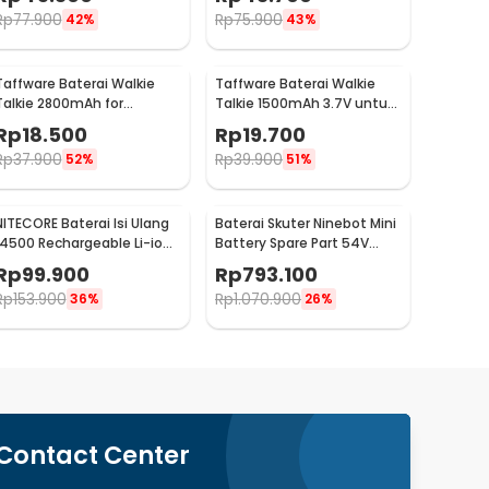
BL-8
Rp
77.900
Rp
75.900
42%
43%
Taffware Baterai Walkie
Taffware Baterai Walkie
Talkie 2800mAh for
Talkie 1500mAh 3.7V untuk
Baofeng BF-777S 666S
Baofeng BF-UV3R - BL-3
Rp
18.500
Rp
19.700
888S
Rp
37.900
Rp
39.900
52%
51%
NITECORE Baterai Isi Ulang
Baterai Skuter Ninebot Mini
14500 Rechargeable Li-ion
Battery Spare Part 54V
750 mAh 3.6 V 1PC -
4900mAh
Rp
99.900
Rp
793.100
NL1475R
Rp
153.900
Rp
1.070.900
36%
26%
Contact Center