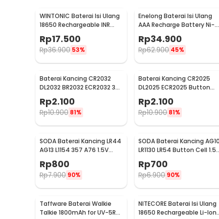
WINTONIC Baterai Isi Ulang
Enelong Baterai Isi Ulang
18650 Rechargeable INR
AAA Recharge Battery Ni-
3.7V 1 PCS 2200mAh
MH 1.2V 900mAh 4 PCS -
Rp
17.500
Rp
34.900
HR4
Rp
36.900
Rp
62.900
53%
45%
Baterai Kancing CR2032
Baterai Kancing CR2025
DL2032 BR2032 ECR2032 3V
DL2025 ECR2025 Button
Lithium 1 PCS
Cell 3V Lithium 1 PCS
Rp
2.100
Rp
2.100
Rp
10.900
Rp
10.900
81%
81%
SODA Baterai Kancing LR44
SODA Baterai Kancing AG1
AG13 L1154 357 A76 1.5V
LR1130 LR54 Button Cell 1.5
Alkaline 1 PCS
Alkaline 1 PCS
Rp
800
Rp
700
Rp
7.900
Rp
6.900
90%
90%
Taffware Baterai Walkie
NITECORE Baterai Isi Ulang
Talkie 1800mAh for UV-5R
18650 Rechargeable Li-Ion