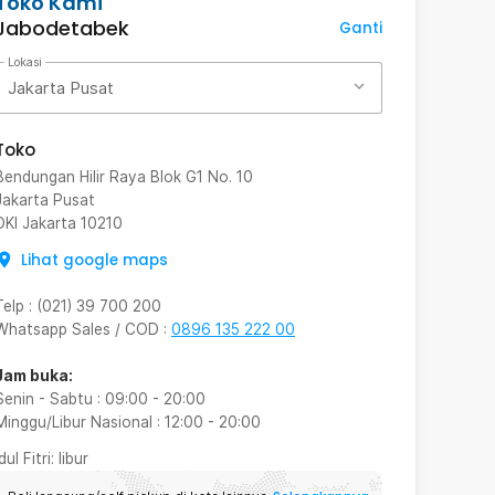
Toko Kami
Jabodetabek
Ganti
Lokasi
Jakarta Pusat
Toko
Bendungan Hilir Raya Blok G1 No. 10
Jakarta Pusat
DKI Jakarta
10210
Lihat google maps
Telp
:
(021) 39 700 200
Whatsapp Sales / COD
:
0896 135 222 00
Jam buka:
Senin - Sabtu
:
09:00
-
20:00
Minggu/Libur Nasional
:
12:00
-
20:00
Idul Fitri
: libur