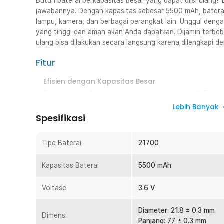
Butuh baterai berkapasitas besar yang dapat diisi ulang?
jawabannya. Dengan kapasitas sebesar 5500 mAh, batera
lampu, kamera, dan berbagai perangkat lain. Unggul denga
yang tinggi dan aman akan Anda dapatkan. Dijamin terbeb
ulang bisa dilakukan secara langsung karena dilengkapi d
Fitur
Efisien dengan Kapasitas Besar
Baterai Li-ion Anda cepat habis saat digunakan? Tidak pe
21700 berkapasitas 5500 mAh. Kapasitas yang cukup 
Lebih Banyak
berbagai perangkat elektronik dengan daya besar.
Spesifikasi
Sistem Isi Ulang Hemat Biaya
Baterai yang dapat diisi ulang adalah pilihan tepat u
Tipe Baterai
21700
perangkat dengan baterai. Baterai ini dirancang agar dap
daya bisa dilakukan secara langsung menggunakan kab
Kapasitas Baterai
5500 mAh
baterai.
Berikan Arus Kontinu 20 A
Voltase
3.6 V
Pemberian arus sebesar 20 A secara terus-menerus buka
Meski memberikan aliran daya tinggi, baterai tidak ak
Diameter: 21.8 ± 0.3 mm
Dimensi
mendukung perangkat yang membutuhkan arus listrik tin
Panjang: 77 ± 0.3 mm