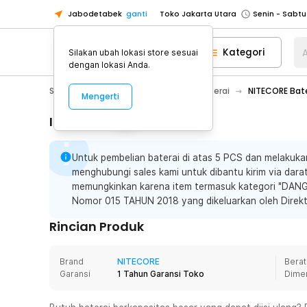
Jabodetabek
ganti
Toko Jakarta Utara
Toko Tangerang
Kategori
A
Silakan ubah lokasi store sesuai
Toko Cikupa
dengan lokasi Anda.
Pick n Go Jakarta Barat
Senin - J
Sport & Outdoor
Senter LED
Baterai
NITECORE Bate
Mengerti
Pick n Go Bekasi
Senin - Jumat (08
Pick n Go Depok
Senin - Jumat (08
Informasi Penting
Toko Jakarta Pusat
Senin - Sabtu
Untuk pembelian baterai di atas 5 PCS dan melakuka
Toko Jakarta Barat
Senin - Sabtu
menghubungi sales kami untuk dibantu kirim via darat
Toko Jakarta Utara
memungkinkan karena item termasuk kategori "DA
Toko Tangerang
Nomor 015 TAHUN 2018 yang dikeluarkan oleh Direkt
Toko Cikupa
Rincian Produk
Pick n Go Jakarta Barat
Senin - J
Pick n Go Bekasi
Senin - Jumat (08
Brand
NITECORE
Berat
Garansi
1 Tahun Garansi Toko
Dime
Pick n Go Depok
Senin - Jumat (08