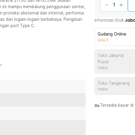
 Baterai 21700 dari NITECORE adalah
i ini mampu mendukung penggunaan senter,
n proteksi eksternal dan internal, performa
as dari logam-logam berbahaya. Pengisian
Informasi Stok:
Jab
engan port Type C.
Gudang Online
sisa
3
Toko Jakarta
rlu resah, karena kini hadir baterai
Pusat
besar untuk mendukung penggunaan
Habis
Toko Tangerang
ntuk Anda yang sering menggunakan
Habis
at diisi ulang hingga 500 kali. Pengisian
el Type C atau menggunakan charger
Tersedia bayar d
nlah masalah bagi baterai 21700 ini.
an mudah panas. Cocok digunakan untuk
ggi.