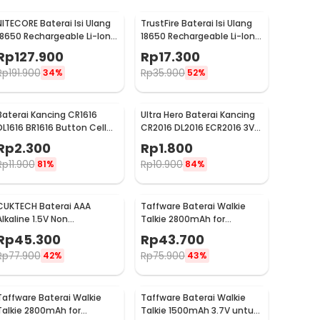
NITECORE Baterai Isi Ulang
TrustFire Baterai Isi Ulang
18650 Rechargeable Li-Ion
18650 Rechargeable Li-Ion
3.7V 2300mAh 1PCS - NL1823
3.7V 6000mAh 1PC -
Rp
127.900
Rp
17.300
BRC18650
Rp
191.900
Rp
35.900
34%
52%
Baterai Kancing CR1616
Ultra Hero Baterai Kancing
DL1616 BR1616 Button Cell
CR2016 DL2016 ECR2016 3V
3V Lithium 1 PCS
Lithium 1 PCS
Rp
2.300
Rp
1.800
Rp
11.900
Rp
10.900
81%
84%
CUKTECH Baterai AAA
Taffware Baterai Walkie
Alkaline 1.5V Non
Talkie 2800mAh for
Rechargeable 10 PCS - Zi7
Taffware Pofung BF-UV82 -
Rp
45.300
Rp
43.700
BL-8
Rp
77.900
Rp
75.900
42%
43%
Taffware Baterai Walkie
Taffware Baterai Walkie
Talkie 2800mAh for
Talkie 1500mAh 3.7V untuk