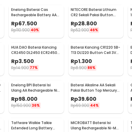
Enelong Baterai Cas
NITECORE Baterai Lithium
Rechargeable Battery AA
CR2 Sekali Pakai Button
Ni-MH 1.2V 2100mAh 4 PCS -
Top 3V 1 PCS - CR2
Rp
67.500
Rp
28.800
HR6
Rp
110.900
Rp
52.900
40%
46%
HUA DAO Baterai Kancing
Baterai Kancing CR1220 SB-
CR2450 DL2450 ECR2450
T13 DL1220 Button Cell 3V
3V Lithium 1 PCS
Lithium 1 PCS
Rp
3.500
Rp
1.300
Rp
14.900
Rp
8.900
77%
86%
0
Enelong BPI Baterai Isi
Baterai Alkaline AA Sekali
V
Ulang AA Rechargeable Ni-
Pakai Button Top Mercury-
MH 1.2V 2700mAh 4 PCS
Free 1.5V 10 PCS - Zi5
Rp
98.000
Rp
39.600
Rp
150.900
Rp
69.900
36%
44%
Taffware Walkie Talkie
MICROBATT Baterai Isi
Extended Long Battery
Ulang Rechargeable Ni-MH