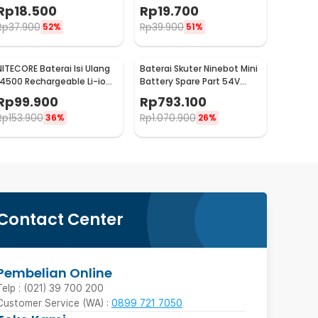
Baofeng BF-777S 666S
Baofeng BF-UV3R - BL-3
Rp
18.500
Rp
19.700
888S
Rp
37.900
Rp
39.900
52%
51%
NITECORE Baterai Isi Ulang
Baterai Skuter Ninebot Mini
14500 Rechargeable Li-ion
Battery Spare Part 54V
750 mAh 3.6 V 1PC -
4900mAh
Rp
99.900
Rp
793.100
NL1475R
Rp
153.900
Rp
1.070.900
36%
26%
Contact Center
Pembelian Online
Telp : (021) 39 700 200
Customer Service (WA) :
0899 721 7050